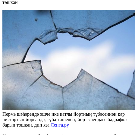
төшкән
Пермь шәһәрендә эшче ике катлы йортның түбәсеннән кар
чистартып йөргәндә, түбә тишелеп, йорт эчендәге бәдрәфкә
барып төшкән, дип яза
Лента.ру.