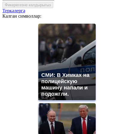
Фикерегезне калдырыгыз
Теркәлергә
Калган символлар:
СМИ: В Химках на
полицейскую
машину напали и
подожгли.