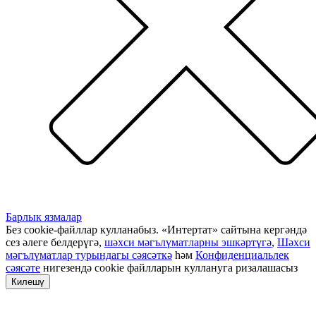
Барлык язмалар
Без cookie-файллар кулланабыз. «Интертат» сайтына кергәндә
сез әлеге белдерүгә,
шәхси мәгълүматларны эшкәртүгә
,
Шәхси
мәгълүматлар турындагы сәясәткә
һәм
Конфиденциальлек
сәясәте
нигезендә cookie файлларын куллануга ризалашасыз
Килешү