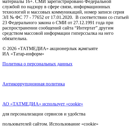
материалы 16+. СМИ зарегистрировано Федеральной
службой по надзору в сфере связи, информационных
технологий и массовых коммуникаций, номер записи серия
ЭЛ № ФС 77 - 77652 от 17.01.2020. В соответствии со статьей
23 Федерального закона о СМИ от 27.12.1991 года при
распространении сообщений сайта “Интертат” другим
средством массовой информации гиперссылка на него
обязательна.
© 2026 «ТАТМЕДИА» акционерлык җәмгыяте
ИА «Татар-информ»
Политика о персональных данных
Антикоррупционная политика
АО «ТАТМЕДИА» использует «cookie»
для персонализации сервисов и удобства
пользователей сайтом. Использование «cookie»