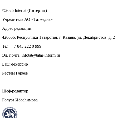
©2025 Intertat (Интертат)
Учредитель АО «Татмедиа»
Адрес редакции:
420066, Республика Татарстан, г. Казань, ул. Декабристов, д. 2
Тел.: +7 843 222 0 999
Эл. почта: infotat@tatar-inform.ru
Баш мөхәррир
Рөстәм Гәрәев
Шеф-редактор
Гөлүзә Ибраһимова