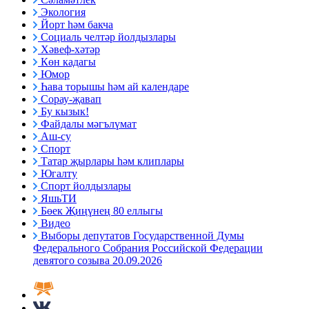
Экология
Йорт һәм бакча
Социаль челтәр йолдызлары
Хәвеф-хәтәр
Көн кадагы
Юмор
Һава торышы һәм ай календаре
Сорау-җавап
Бу кызык!
Файдалы мәгълүмат
Аш-су
Спорт
Татар җырлары һәм клиплары
Югалту
Спорт йолдызлары
ЯшьТИ
Бөек Җиңүнең 80 еллыгы
Видео
Выборы депутатов Государственной Думы
Федерального Собрания Российской Федерации
девятого созыва 20.09.2026