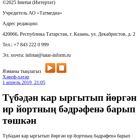
©2025 Intertat (Интертат)
Учредитель АО «Татмедиа»
Адрес редакции:
420066, Республика Татарстан, г. Казань, ул. Декабристов, д. 2
Тел.: +7 843 222 0 999
Эл. почта: infotat@tatar-inform.ru
Язманы тыңлагыз
Хәвеф-хәтәр
1 апрель 2019 21:05
Түбәдән кар ыргытып йөргән
ир йортның бәдрәфенә барып
төшкән
Түбәдән кар ыргытып йөргән ир йортның бәдрәфенә барып