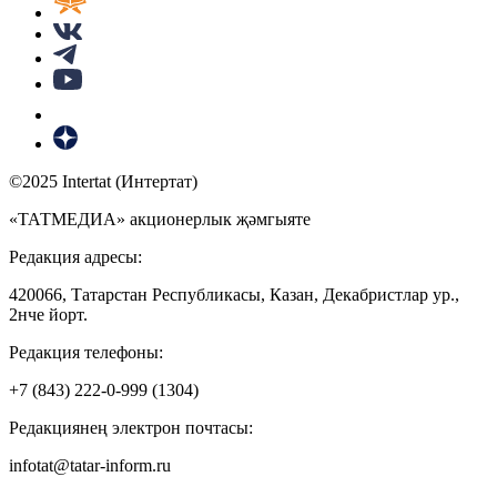
©2025 Intertat (Интертат)
«ТАТМЕДИА» акционерлык җәмгыяте
Редакция адресы:
420066, Татарстан Республикасы, Казан, Декабристлар ур.,
2нче йорт.
Редакция телефоны:
+7 (843) 222-0-999 (1304)
Редакциянең электрон почтасы:
infotat@tatar-inform.ru