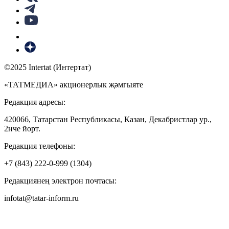
©2025 Intertat (Интертат)
«ТАТМЕДИА» акционерлык җәмгыяте
Редакция адресы:
420066, Татарстан Республикасы, Казан, Декабристлар ур.,
2нче йорт.
Редакция телефоны:
+7 (843) 222-0-999 (1304)
Редакциянең электрон почтасы:
infotat@tatar-inform.ru