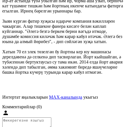
Ир-ат астында түбә убылган һәм ир, чорма аша узып, берничә
кат түшәмне тишкән һәм йортның икенче катындагы фатирга
егылган. Ирнең бәрелгән урыннары бар.
Зыян күргән фатир хуҗасы идарәче компания вәкилләрен
чакырган. Алар тишекне фанера кисәге белән каплап
куйганнар. "Әлегә безгә беркем берни вәгъдә итмәде,
дүшәмбе комиссия киләчәк һәм карар кабул итәчәк. Әлегә без
юына да алмый йөрибез", - дип сөйләгән хуҗа хатын.
Хатын 70 ел элек төзелгән бу йортны кер юу машинасы
дерелдәвенә дә селкенә дип тасвирлаган. Йорт кыйшайган, ә
түбәсеннән бертуктаусыз су тама икән. 2014 елда йорт авария
хәлендә дип табылган, әмма хакимият биредә яшәүчеләрне
башка йортка күчерү турында карар кабул итмәгән.
Интертат яңалыкларын
MAX-каналында
укыгыз
Комментарийлар (0)