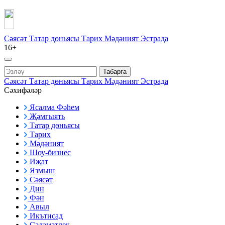
Сәясәт
Татар дөньясы
Тарих
Мәдәният
Эстрада
16+
Табарга
Сәясәт
Татар дөньясы
Тарих
Мәдәният
Эстрада
Сәхифәләр
Ясалма Фәһем
Җәмгыять
Татар дөньясы
Тарих
Мәдәният
Шоу-бизнес
Иҗат
Язмыш
Сәясәт
Дин
Фән
Авыл
Икътисад
Сәламәтлек