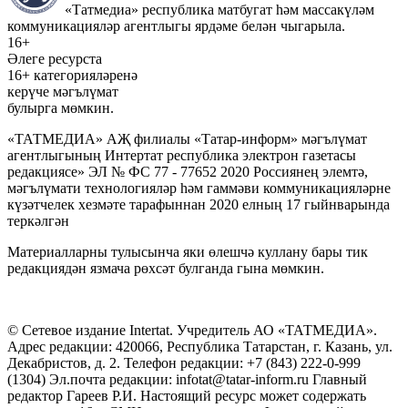
«Татмедиа» республика матбугат һәм массакүләм
коммуникацияләр агентлыгы ярдәме белән чыгарыла.
16+
Әлеге ресурста
16+ категорияләренә
керүче мәгълүмат
булырга мөмкин.
«ТАТМЕДИА» АҖ филиалы «Татар-информ» мәгълүмат
агентлыгының Интертат республика электрон газетасы
редакциясе» ЭЛ № ФС 77 - 77652 2020 Россиянең элемтә,
мәгълүмати технологияләр һәм гаммәви коммуникацияләрне
күзәтчелек хезмәте тарафыннан 2020 елның 17 гыйнварында
теркәлгән
Материалларны тулысынча яки өлешчә куллану бары тик
редакциядән язмача рөхсәт булганда гына мөмкин.
© Сетевое издание Intertat. Учредитель АО «ТАТМЕДИА».
Адрес редакции: 420066, Республика Татарстан, г. Казань, ул.
Декабристов, д. 2. Телефон редакции: +7 (843) 222-0-999
(1304) Эл.почта редакции: infotat@tatar-inform.ru Главный
редактор Гареев Р.И. Настоящий ресурс может содержать