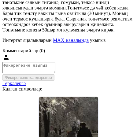
төнәтмәне салкын тигәндә, гомумән, теләсә нинди
ялкынсынудан эчәргә мөмкин.Төнәтмәсе дә чәй кебек ясала.
Бары тик төнәтү вакыты гына озайтыла (30 минут). Моның
өчен термос кулланырга була. Сырганак төнәтмәсе ревматизм,
остеохондроз кебек буыннар авыруларын җиңеләйтә.
Төнәтмәне көненә 50шәр мл күләмендә эчәргә кирәк.
Интертат яңалыкларын
MAX-каналында
укыгыз
Комментарийлар (0)
Фикерегезне калдырыгыз
Теркәлергә
Калган символлар: