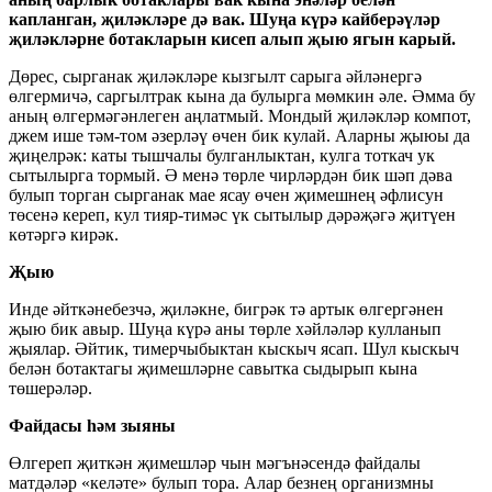
капланган, җиләкләре дә вак. Шуңа күрә кайберәүләр
җиләкләрне ботакларын кисеп алып җыю ягын карый.
Дөрес, сырганак җиләкләре кызгылт сарыга әйләнергә
өлгермичә, саргылтрак кына да булырга мөмкин әле. Әмма бу
аның өлгермәгәнлеген аңлатмый. Мондый җиләкләр компот,
джем ише тәм-том әзерләү өчен бик кулай. Аларны җыюы да
җиңелрәк: каты тышчалы булганлыктан, кулга тоткач ук
сытылырга тормый. Ә менә төрле чирләрдән бик шәп дәва
булып торган сырганак мае ясау өчен җимешнең әфлисун
төсенә кереп, кул тияр-тимәс үк сытылыр дәрәҗәгә җитүен
көтәргә кирәк.
Җыю
Инде әйткәнебезчә, җиләкне, бигрәк тә артык өлгергәнен
җыю бик авыр. Шуңа күрә аны төрле хәйләләр кулланып
җыялар. Әйтик, тимерчыбыктан кыскыч ясап. Шул кыскыч
белән ботактагы җимешләрне савытка сыдырып кына
төшерәләр.
Файдасы һәм зыяны
Өлгереп җиткән җимешләр чын мәгънәсендә файдалы
матдәләр «келәте» булып тора. Алар безнең организмны