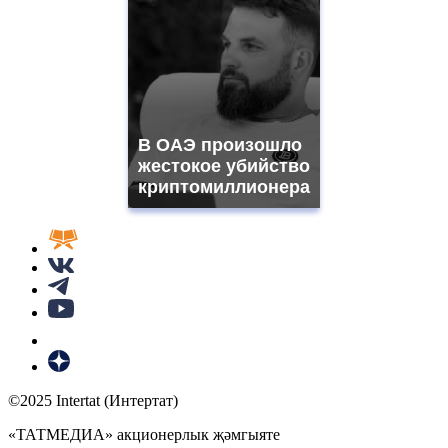
В ОАЭ произошло
жестокое убийство
криптомиллионера
©2025 Intertat (Интертат)
«ТАТМЕДИА» акционерлык җәмгыяте