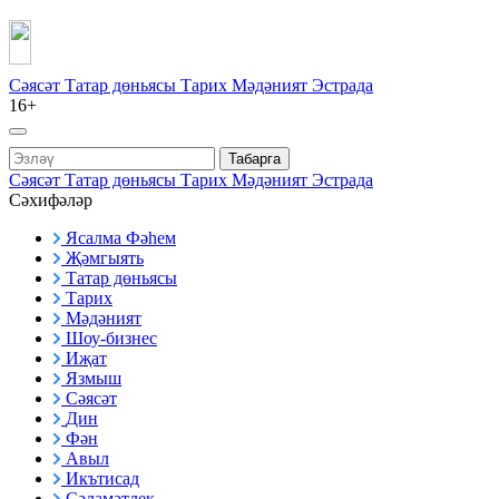
Сәясәт
Татар дөньясы
Тарих
Мәдәният
Эстрада
16+
Табарга
Сәясәт
Татар дөньясы
Тарих
Мәдәният
Эстрада
Сәхифәләр
Ясалма Фәһем
Җәмгыять
Татар дөньясы
Тарих
Мәдәният
Шоу-бизнес
Иҗат
Язмыш
Сәясәт
Дин
Фән
Авыл
Икътисад
Сәламәтлек