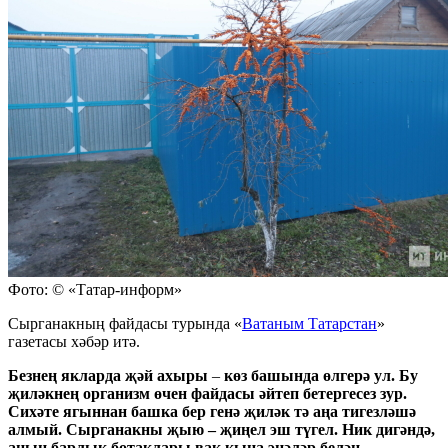
Фото: © «Татар-информ»
Сырганакның файдасы турында «
Ватаным Татарстан
»
газетасы хәбәр итә.
Безнең якларда җәй ахыры
–
көз башында өлгерә ул. Бу
җиләкнең организм өчен файдасы әйтеп бетергесез зур.
Сихәте ягыннан башка бер генә җиләк тә аңа тигезләшә
алмый. Сырганакны җыю – җиңел эш түгел. Ник дигәндә,
аның барлык ботаклары вак кына энәләр белән