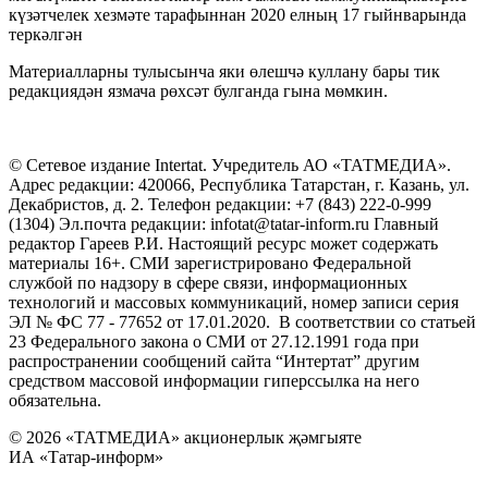
күзәтчелек хезмәте тарафыннан 2020 елның 17 гыйнварында
теркәлгән
Материалларны тулысынча яки өлешчә куллану бары тик
редакциядән язмача рөхсәт булганда гына мөмкин.
© Сетевое издание Intertat. Учредитель АО «ТАТМЕДИА».
Адрес редакции: 420066, Республика Татарстан, г. Казань, ул.
Декабристов, д. 2. Телефон редакции: +7 (843) 222-0-999
(1304) Эл.почта редакции: infotat@tatar-inform.ru Главный
редактор Гареев Р.И. Настоящий ресурс может содержать
материалы 16+. СМИ зарегистрировано Федеральной
службой по надзору в сфере связи, информационных
технологий и массовых коммуникаций, номер записи серия
ЭЛ № ФС 77 - 77652 от 17.01.2020. В соответствии со статьей
23 Федерального закона о СМИ от 27.12.1991 года при
распространении сообщений сайта “Интертат” другим
средством массовой информации гиперссылка на него
обязательна.
© 2026 «ТАТМЕДИА» акционерлык җәмгыяте
ИА «Татар-информ»