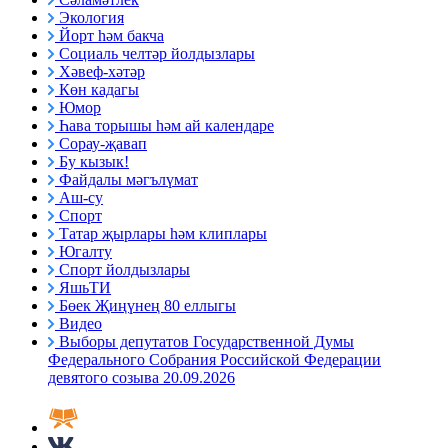
Экология
Йорт һәм бакча
Социаль челтәр йолдызлары
Хәвеф-хәтәр
Көн кадагы
Юмор
Һава торышы һәм ай календаре
Сорау-җавап
Бу кызык!
Файдалы мәгълүмат
Аш-су
Спорт
Татар җырлары һәм клиплары
Югалту
Спорт йолдызлары
ЯшьТИ
Бөек Җиңүнең 80 еллыгы
Видео
Выборы депутатов Государственной Думы
Федерального Собрания Российской Федерации
девятого созыва 20.09.2026