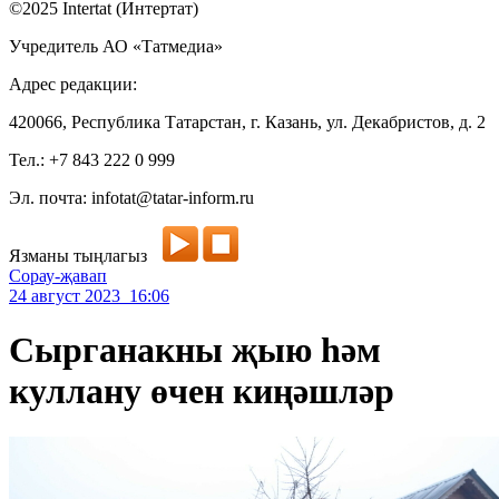
©2025 Intertat (Интертат)
Учредитель АО «Татмедиа»
Адрес редакции:
420066, Республика Татарстан, г. Казань, ул. Декабристов, д. 2
Тел.: +7 843 222 0 999
Эл. почта: infotat@tatar-inform.ru
Язманы тыңлагыз
Сорау-җавап
24 август 2023 16:06
Сырганакны җыю һәм
куллану өчен киңәшләр