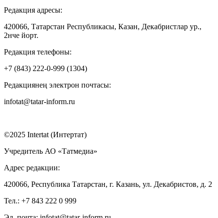
Редакция адресы:
420066, Татарстан Республикасы, Казан, Декабристлар ур.,
2нче йорт.
Редакция телефоны:
+7 (843) 222-0-999 (1304)
Редакциянең электрон почтасы:
infotat@tatar-inform.ru
©2025 Intertat (Интертат)
Учредитель АО «Татмедиа»
Адрес редакции:
420066, Республика Татарстан, г. Казань, ул. Декабристов, д. 2
Тел.: +7 843 222 0 999
Эл. почта: infotat@tatar-inform.ru