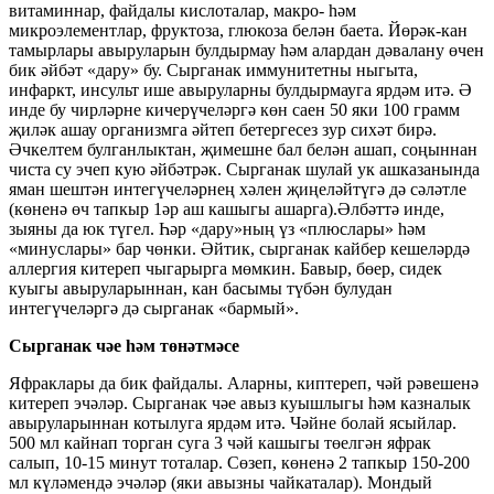
витаминнар, файдалы кислоталар, макро- һәм
микроэлементлар, фруктоза, глюкоза белән баета. Йөрәк-кан
тамырлары авыруларын булдырмау һәм алардан дәвалану өчен
бик әйбәт «дару» бу. Сырганак иммунитетны ныгыта,
инфаркт, инсульт ише авыруларны булдырмауга ярдәм итә. Ә
инде бу чирләрне кичерүчеләргә көн саен 50 яки 100 грамм
җиләк ашау организмга әйтеп бетергесез зур сихәт бирә.
Әчкелтем булганлыктан, җимешне бал белән ашап, соңыннан
чиста су эчеп кую әйбәтрәк. Сырганак шулай ук ашказанында
яман шештән интегүчеләрнең хәлен җиңеләйтүгә дә сәләтле
(көненә өч тапкыр 1әр аш кашыгы ашарга).Әлбәттә инде,
зыяны да юк түгел. Һәр «дару»ның үз «плюслары» һәм
«минуслары» бар чөнки. Әйтик, сырганак кайбер кешеләрдә
аллергия китереп чыгарырга мөмкин. Бавыр, бөер, сидек
куыгы авыруларыннан, кан басымы түбән булудан
интегүчеләргә дә сырганак «бармый».
Сырганак чәе һәм төнәтмәсе
Яфраклары да бик файдалы. Аларны, киптереп, чәй рәвешенә
китереп эчәләр. Сырганак чәе авыз куышлыгы һәм казналык
авыруларыннан котылуга ярдәм итә. Чәйне болай ясыйлар.
500 мл кайнап торган суга 3 чәй кашыгы төелгән яфрак
салып, 10-15 минут тоталар. Сөзеп, көненә 2 тапкыр 150-200
мл күләмендә эчәләр (яки авызны чайкаталар). Мондый