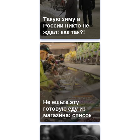
Такую зиму в
России никто не
ждал: как так?!
Не ешьте эту
готовую еду из
магазина: список