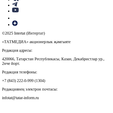
©2025 Intertat (Интертат)
«ТАТМЕДИА» акционерлык җәмгыяте
Редакция адресы:
420066, Татарстан Республикасы, Казан, Декабристлар ур.,
2нче йорт.
Редакция телефоны:
+7 (843) 222-0-999 (1304)
Редакциянең электрон почтасы:
infotat@tatar-inform.ru