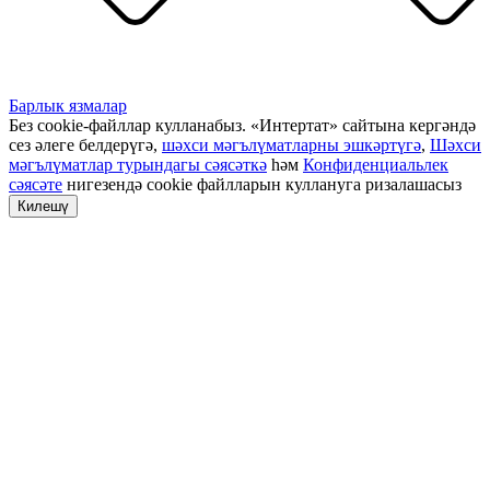
Барлык язмалар
Без cookie-файллар кулланабыз. «Интертат» сайтына кергәндә
сез әлеге белдерүгә,
шәхси мәгълүматларны эшкәртүгә
,
Шәхси
мәгълүматлар турындагы сәясәткә
һәм
Конфиденциальлек
сәясәте
нигезендә cookie файлларын куллануга ризалашасыз
Килешү