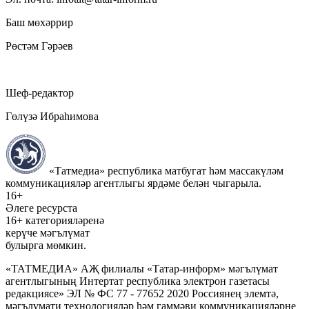
Баш мөхәррир
Рөстәм Гәрәев
Шеф-редактор
Гөлүзә Ибраһимова
«Татмедиа» республика матбугат һәм массакүләм
коммуникацияләр агентлыгы ярдәме белән чыгарыла.
16+
Әлеге ресурста
16+ категорияләренә
керүче мәгълүмат
булырга мөмкин.
«ТАТМЕДИА» АҖ филиалы «Татар-информ» мәгълүмат
агентлыгының Интертат республика электрон газетасы
редакциясе» ЭЛ № ФС 77 - 77652 2020 Россиянең элемтә,
мәгълүмати технологияләр һәм гаммәви коммуникацияләрне