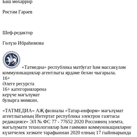
Баш мөхәррир
Рөстәм Гәрәев
Шеф-редактор
Гөлүзә Ибраһимова
«Татмедиа» республика матбугат һәм массакүләм
коммуникацияләр агентлыгы ярдәме белән чыгарыла.
16+
Әлеге ресурста
16+ категорияләренә
керүче мәгълүмат
булырга мөмкин.
«ТАТМЕДИА» АҖ филиалы «Татар-информ» мәгълүмат
агентлыгының Интертат республика электрон газетасы
редакциясе» ЭЛ № ФС 77 - 77652 2020 Россиянең элемтә,
мәгълүмати технологияләр һәм гаммәви коммуникацияләрне
күзәтчелек хезмәте тарафыннан 2020 елның 17 гыйнварында