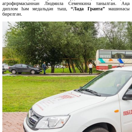
агрофирмасыннан Людмила Семенкина танылган. Аңа
диплом һәм медальдән тыш,
“Лада Гранта”
машинасы
бирелгән.