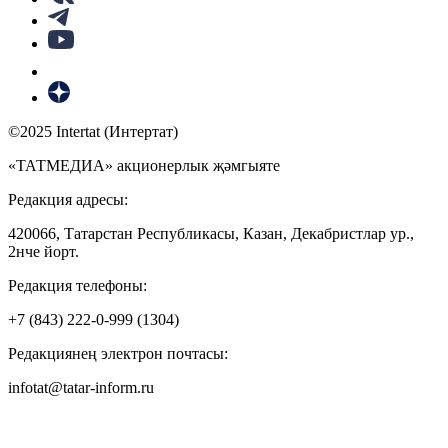
©2025 Intertat (Интертат)
«ТАТМЕДИА» акционерлык җәмгыяте
Редакция адресы:
420066, Татарстан Республикасы, Казан, Декабристлар ур.,
2нче йорт.
Редакция телефоны:
+7 (843) 222-0-999 (1304)
Редакциянең электрон почтасы:
infotat@tatar-inform.ru