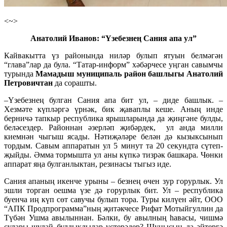
<~>
Анатолий Иванов: “Үзебезнең Сания апа ул”
Кайвакытта үз районында ниләр булып ятуын белмәгән
“глава”лар да була. “Татар-информ” хәбәрчесе уңган савымчы
турында
Мамадыш муниципаль район башлыгы Анатолий
Петровичтан
да сорашты.
–Үзебезнең булган Сания апа бит ул, – диде башлык. –
Хезмәте күпләргә үрнәк, бик җаваплы кеше. Аның инде
берничә тапкыр республика ярышларында да җиңгәне булды,
беләсездер. Районнан әзерләп җибәрдек, ул анда милли
киемнән чыгыш ясады. Нәтиҗәләре белән дә кызыксынып
тордым. Савым аппаратын ул 5 минут та 20 секундта сүтеп-
җыйды. Әмма тормышта ул аны күпкә тизрәк башкара. Чөнки
аппарат яңа булганлыктан, резинасы тыгыз иде.
Сания апаның икенче урыны – безнең өчен зур горурлык. Ул
эшли торган оешма үзе дә горурлык бит. Ул – республика
буенча иң күп сөт савучы булып тора. Туры килүен әйт, ООО
“АПК Продпрограмма”ның җитәкчесе Рифат Мотыйгуллин да
Түбән Ушма авылыннан. Бәлки, бу авылның һавасы, чишмә
сулары шулай булдыклылар үстерәдер? Шунысын да әйтергә