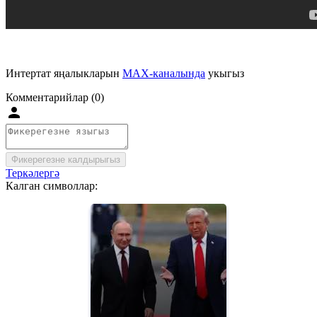
Интертат яңалыкларын
MAX-каналында
укыгыз
Комментарийлар (0)
Фикерегезне калдырыгыз
Теркәлергә
Калган символлар: