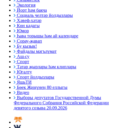
Экология
Йорт һәм бакча
Социаль челтәр йолдызлары
Хәвеф-хәтәр
Көн кадагы
Юмор
Һава торышы һәм ай календаре
Сорау-җавап
Бу кызык!
Файдалы мәгълүмат
Аш-су
Спорт
Татар җырлары һәм клиплары
Югалту
Спорт йолдызлары
ЯшьТИ
Бөек Җиңүнең 80 еллыгы
Видео
Выборы депутатов Государственной Думы
Федерального Собрания Российской Федерации
девятого созыва 20.09.2026