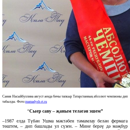
Сания Насыйбуллина август аенда 6нчы тапкыр Татарстанның абсолют чемпионы дип
табылды. Фото:
mamadysh-rt.ru
“
Сыер саву – җаным теләгән эшем”
–1987 елда Түбән Ушма мәктәбен тәмамлау белән фермага
төштем, – дип башлады ул сүзен. – Мине берәү дә мәҗбүр