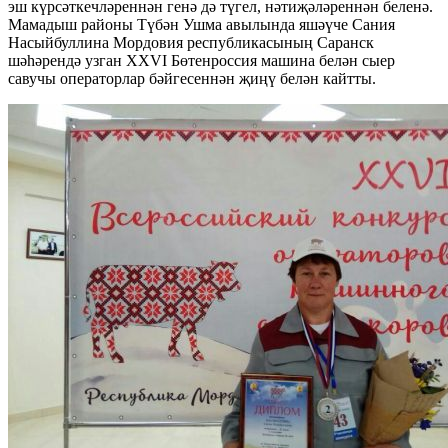
эш күрсәткечләреннән генә дә түгел, нәтиҗәләреннән беленә.
Мамадыш районы Түбән Ушма авылында яшәүче Сания
Насыйбуллина Мордовия республикасының Саранск
шәһәрендә узган XXVI Бөтенроссия машина белән сыер
савучы операторлар бәйгесеннән җиңү белән кайтты.