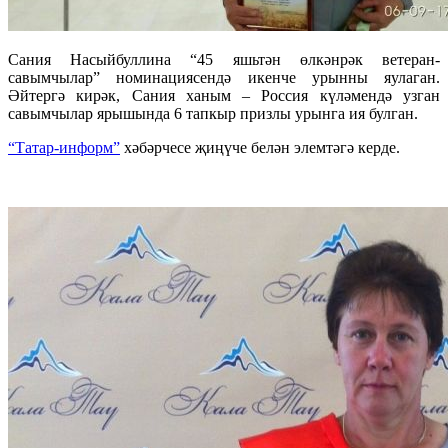
Сания Насыйбуллина “45 яшьтән өлкәнрәк ветеран-
савымчылар” номинациясендә икенче урынны яулаган.
Әйтергә кирәк, Сания ханым – Россия күләмендә узган
савымчылар ярышында 6 тапкыр призлы урынга ия булган.
“Татар-информ”
хәбәрчесе җиңүче белән элемтәгә керде.