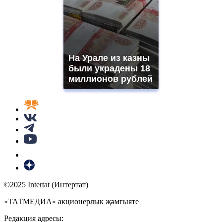
На Урале из казны
были украдены 18
миллионов рублей
©2025 Intertat (Интертат)
«ТАТМЕДИА» акционерлык җәмгыяте
Редакция адресы: