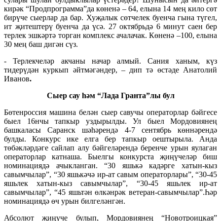
кирәк “Продпрограмма”да көненә – 64, елына 14 мең кило сөт
бирүче сыерлар да бар. Хуҗалык сөтчелек буенча гына түгел,
ит җитештерү буенча да үсә. 27 октябрьдә 6 минут саен бер
терлек эшкәртә торган комплекс ачалачак. Көненә –100, елына
30 мең баш дигән сүз.
- Терлекчеләр акчаны начар алмый. Сания ханым, күз
тидерүдән куркып әйтмәгәндер, – дип тә өстәде Анатолий
Иванов
.
Сыер сау һәм “Лада Гранта”лы бул
Бөтенроссия машина белән сыер савучы операторлар бәйгесе
быел 16нчы тапкыр уздырылды. Ул быел Мордовиянең
башкаласы Саранск шәһәрендә 4-7 сентябрь көннәрендә
булды. Конкурс ике елга бер тапкыр оештырыла. Анда
төбәкләрдәге сайлап алу бәйгеләрендә беренче урын яулаган
операторлар катнаша. Быелгы конкурста җиңүчеләр биш
номинациядә ачыкланган. “30 яшькә кадәрге хатын-кыз
савымчылар”, “30 яшькәчә ир-ат савым операторлары”, “30-45
яшьлек хатын-кыз савымчылар”, “30-45 яшьлек ир-ат
савымчылар”, “45 яшьтән өлкәнрәк ветеран-савымчылар”.Һәр
номинациядә өч урын билгеләнгән.
Абсолют җиңүче булып, Мордовиянең “Новотроицкая”