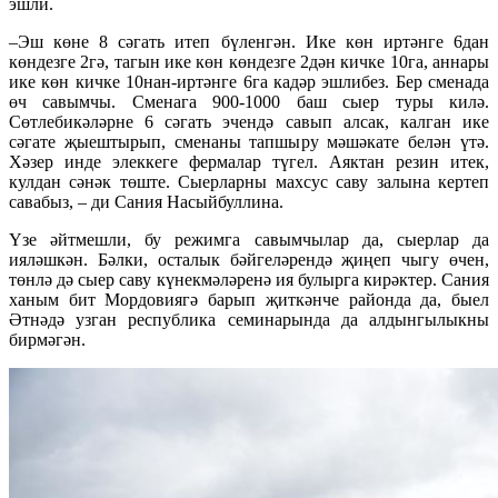
эшли.
–Эш көне 8 сәгать итеп бүленгән. Ике көн иртәнге 6дан
көндезге 2гә, тагын ике көн көндезге 2дән кичке 10га, аннары
ике көн кичке 10нан-иртәнге 6га кадәр эшлибез. Бер сменада
өч савымчы. Сменага 900-1000 баш сыер туры килә.
Сөтлебикәләрне 6 сәгать эчендә савып алсак, калган ике
сәгате җыештырып, сменаны тапшыру мәшәкате белән үтә.
Хәзер инде элеккеге фермалар түгел. Аяктан резин итек,
кулдан сәнәк төште. Сыерларны махсус саву залына кертеп
савабыз, – ди Сания Насыйбуллина.
Үзе әйтмешли, бу режимга савымчылар да, сыерлар да
ияләшкән. Бәлки, осталык бәйгеләрендә җиңеп чыгу өчен,
төнлә дә сыер саву күнекмәләренә ия булырга кирәктер. Сания
ханым бит Мордовиягә барып җиткәнче районда да, быел
Әтнәдә узган республика семинарында да алдынгылыкны
бирмәгән.