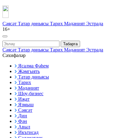
Сәясәт
Татар дөньясы
Тарих
Мәдәният
Эстрада
16+
Табарга
Сәясәт
Татар дөньясы
Тарих
Мәдәният
Эстрада
Сәхифәләр
Ясалма Фәһем
Җәмгыять
Татар дөньясы
Тарих
Мәдәният
Шоу-бизнес
Иҗат
Язмыш
Сәясәт
Дин
Фән
Авыл
Икътисад
Сәламәтлек