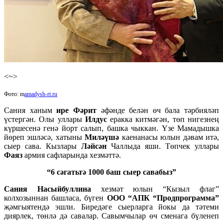
<~>
Фото: m
amadysh-rt.ru
Сания ханым
ире Фәрит
әфәнде белән өч бала тәрбияләп
үстергән. Олы уллары
Илдус
еракка китмәгән, төп нигезнең
күршесенә генә йорт салып, башка чыккан. Үзе Мамадышка
йөреп эшләсә, хатыны
Миләүшә
каенанасы юлын дәвам итә,
сыер сава. Кызлары
Ләйсән
Чаллыда яши. Төпчек уллары
Фаяз
армия сафларында хезмәттә.
“6 сәгатьтә 1000 баш сыер савабыз”
Сания Насыйбуллина
хезмәт юлын “Кызыл флаг”
колхозыннан башласа, бүген
ООО “АПК “Продпрограмма”
җәмгыятендә эшли. Биредәге сыерларга йокы да тәтеми
диярлек, төнлә дә савалар. Савымчылар өч сменага бүленеп