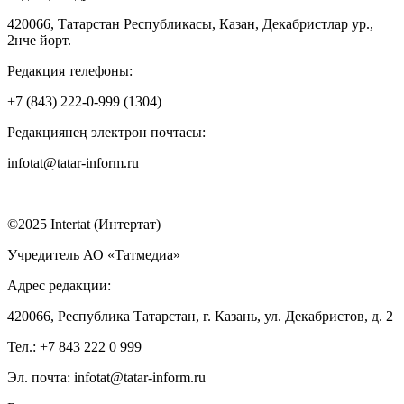
420066, Татарстан Республикасы, Казан, Декабристлар ур.,
2нче йорт.
Редакция телефоны:
+7 (843) 222-0-999 (1304)
Редакциянең электрон почтасы:
infotat@tatar-inform.ru
©2025 Intertat (Интертат)
Учредитель АО «Татмедиа»
Адрес редакции:
420066, Республика Татарстан, г. Казань, ул. Декабристов, д. 2
Тел.: +7 843 222 0 999
Эл. почта: infotat@tatar-inform.ru