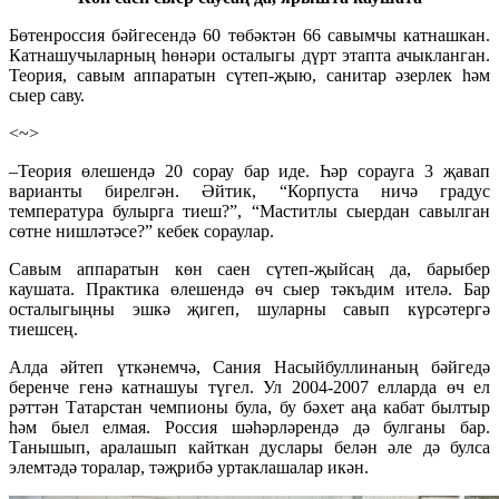
Бөтенроссия бәйгесендә 60 төбәктән 66 савымчы катнашкан.
Катнашучыларның һөнәри осталыгы дүрт этапта ачыкланган.
Теория, савым аппаратын сүтеп-җыю, санитар әзерлек һәм
сыер саву.
<~>
–Теория өлешендә 20 сорау бар иде. Һәр сорауга 3 җавап
варианты бирелгән. Әйтик, “Корпуста ничә градус
температура булырга тиеш?”, “Маститлы сыердан савылган
сөтне нишләтәсе?” кебек сораулар.
Савым аппаратын көн саен сүтеп-җыйсаң да, барыбер
каушата. Практика өлешендә өч сыер тәкъдим ителә. Бар
осталыгыңны эшкә җигеп, шуларны савып күрсәтергә
тиешсең.
Алда әйтеп үткәнемчә, Сания Насыйбуллинаның бәйгедә
беренче генә катнашуы түгел. Ул 2004-2007 елларда өч ел
рәттән Татарстан чемпионы була, бу бәхет аңа кабат былтыр
һәм быел елмая. Россия шәһәрләрендә дә булганы бар.
Танышып, аралашып кайткан дуслары белән әле дә булса
элемтәдә торалар, тәҗрибә уртаклашалар икән.