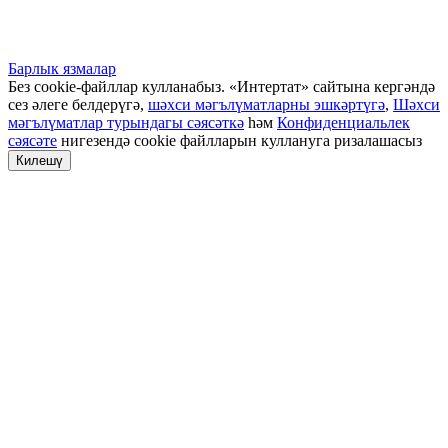
Барлык язмалар
Без cookie-файллар кулланабыз. «Интертат» сайтына кергәндә
сез әлеге белдерүгә,
шәхси мәгълүматларны эшкәртүгә
,
Шәхси
мәгълүматлар турындагы сәясәткә
һәм
Конфиденциальлек
сәясәте
нигезендә cookie файлларын куллануга ризалашасыз
Килешү