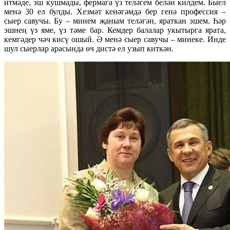
итмәде, эш кушмады, фермага үз теләгем белән килдем. Быел
менә 30 ел булды. Хезмәт кенәгәмдә бер генә профессия –
сыер савучы. Бу – минем җаным теләгән, яраткан эшем. Һәр
эшнең үз яме, үз тәме бар. Кемдер балалар укытырга ярата,
кемгәдер чәч кисү ошый. Ә менә сыер савучы – минеке. Инде
шул сыерлар арасында өч дистә ел узып киткән.