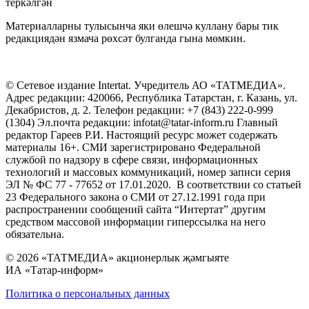
теркәлгән
Материалларны тулысынча яки өлешчә куллану бары тик
редакциядән язмача рөхсәт булганда гына мөмкин.
© Сетевое издание Intertat. Учредитель АО «ТАТМЕДИА».
Адрес редакции: 420066, Республика Татарстан, г. Казань, ул.
Декабристов, д. 2. Телефон редакции: +7 (843) 222-0-999
(1304) Эл.почта редакции: infotat@tatar-inform.ru Главный
редактор Гареев Р.И. Настоящий ресурс может содержать
материалы 16+. СМИ зарегистрировано Федеральной
службой по надзору в сфере связи, информационных
технологий и массовых коммуникаций, номер записи серия
ЭЛ № ФС 77 - 77652 от 17.01.2020. В соответствии со статьей
23 Федерального закона о СМИ от 27.12.1991 года при
распространении сообщений сайта “Интертат” другим
средством массовой информации гиперссылка на него
обязательна.
© 2026 «ТАТМЕДИА» акционерлык җәмгыяте
ИА «Татар-информ»
Политика о персональных данных