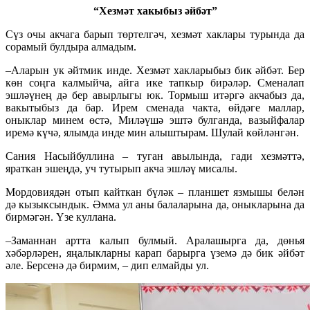
“Хезмәт хакыбыз әйбәт”
Сүз очы акчага барып төртелгәч, хезмәт хаклары турында да
сорамый булдыра алмадым.
–Аларын ук әйтмик инде. Хезмәт хакларыбыз бик әйбәт. Бер
көн соңга калмыйча, айга ике тапкыр бирәләр. Сменалап
эшләүнең дә бер авырлыгы юк. Тормыш итәргә акчабыз да,
вакытыбыз да бар. Ирем сменада чакта, өйдәге маллар,
оныклар минем өстә, Миләүшә эштә булганда, вазыйфалар
иремә күчә, ялымда инде мин алыштырам. Шулай көйләнгән.
Сания Насыйбуллина – туган авылында, гади хезмәттә,
яраткан эшеңдә, уч тутырып акча эшләү мисалы.
Мордовиядән отып кайткан бүләк – планшет язмышы белән
дә кызыксындык. Әмма ул аны балаларына да, оныкларына да
бирмәгән. Үзе куллана.
–Заманнан артта калып булмый. Аралашырга да, дөнья
хәбәрләрен, яңалыкларны карап барырга үземә дә бик әйбәт
әле. Берсенә дә бирмим, – дип елмайды ул.