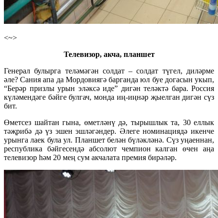
<~>
Телевизор, акча, планшет
Генерал булырга теләмәгән солдат – солдат түгел, диләрме
әле? Сания апа да Мордовиягә барганда юл буе догасын укып,
“Берәр призлы урын эләксә иде” дигән теләктә бара. Россия
күләмендәге бәйге булгач, монда иң-иңнәр җыелган дигән сүз
бит.
Өметсез шайтан гына, өметләнү дә, тырышлык та, 30 еллык
тәҗрибә дә үз эшен эшләгәндер. Әлеге номинациядә икенче
урынга лаек була ул. Планшет белән бүләкләнә. Сүз уңаеннан,
республика бәйгесендә абсолют чемпион калган өчен аңа
телевизор һәм 20 мең сум акчалата премия бирәләр.