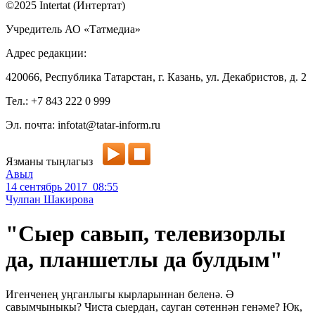
©2025 Intertat (Интертат)
Учредитель АО «Татмедиа»
Адрес редакции:
420066, Республика Татарстан, г. Казань, ул. Декабристов, д. 2
Тел.: +7 843 222 0 999
Эл. почта: infotat@tatar-inform.ru
Язманы тыңлагыз
Авыл
14 сентябрь 2017 08:55
Чулпан Шакирова
"Сыер савып, телевизорлы
да, планшетлы да булдым"
Игенченең уңганлыгы кырларыннан беленә. Ә
савымчыныкы? Чиста сыердан, сауган сөтеннән генәме? Юк,