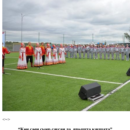
<~>
“Көн саен сыер саусаң да, ярышта каушата”