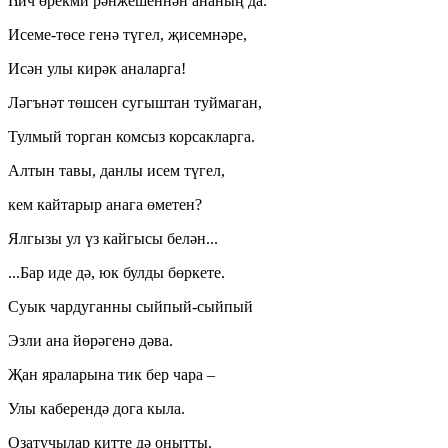
Һич өрекми рәнжешеннән ананың да.
Исеме-төсе генә түгел, җисемнәре,
Исән улы кирәк аналарга!
Ләгънәт төшсен сугыштан туймаган,
Тулмый торган комсыз корсакларга.
Алтын тавы, данлы исем түгел,
кем кайтарыр анага өметен?
Ялгызы ул үз кайгысы белән...
...Бар иде дә, юк булды бөркете.
Суык чардуганны сыйпый-сыйпый
Эзли ана йөрәгенә дәва.
Җан яраларына тик бер чара –
Улы каберендә дога кыла.
Озатучылар китте дә онытты.