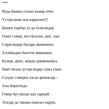
***
Яуда башын салып калыр өчен
Үстергәнме ана нарасыен?!
Бишек тирбәп ул да теләгәндер
Озын гомер, мул булсын, дип, сые.
Сорагандыр бәгырь җимешенә
Аллаһыдан бәхетле язмышын.
Калыр, диеп, җирдә дәвамчыбыз,
Өмет белән үстергәндер газиз улын.
Солдат гомерен өзгән ярчыклар –
Ана йөрәгендә.
Гомер буе аннан кан саркый.
Аталар да тавыш-тынсыз иңрәп,