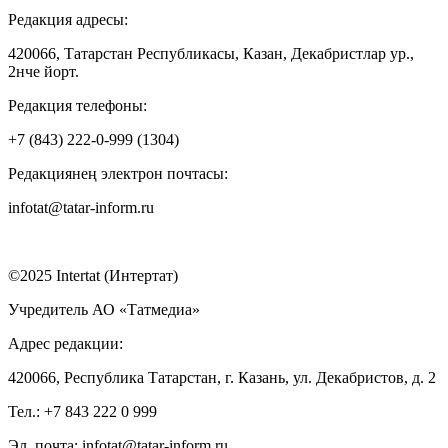
Редакция адресы:
420066, Татарстан Республикасы, Казан, Декабристлар ур.,
2нче йорт.
Редакция телефоны:
+7 (843) 222-0-999 (1304)
Редакциянең электрон почтасы:
infotat@tatar-inform.ru
©2025 Intertat (Интертат)
Учредитель АО «Татмедиа»
Адрес редакции:
420066, Республика Татарстан, г. Казань, ул. Декабристов, д. 2
Тел.: +7 843 222 0 999
Эл. почта: infotat@tatar-inform.ru