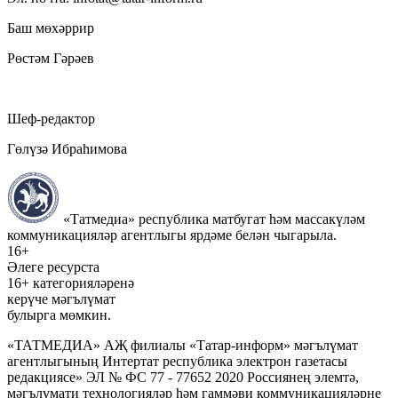
Баш мөхәррир
Рөстәм Гәрәев
Шеф-редактор
Гөлүзә Ибраһимова
«Татмедиа» республика матбугат һәм массакүләм
коммуникацияләр агентлыгы ярдәме белән чыгарыла.
16+
Әлеге ресурста
16+ категорияләренә
керүче мәгълүмат
булырга мөмкин.
«ТАТМЕДИА» АҖ филиалы «Татар-информ» мәгълүмат
агентлыгының Интертат республика электрон газетасы
редакциясе» ЭЛ № ФС 77 - 77652 2020 Россиянең элемтә,
мәгълүмати технологияләр һәм гаммәви коммуникацияләрне