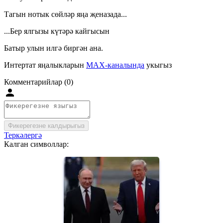
Тагын нотык сөйләр яңа җеназада...
...Бер ялгызы күтәрә кайгысын
Батыр улын илгә биргән ана.
Интертат яңалыкларын
MAX-каналында
укыгыз
Комментарийлар (0)
Фикерегезне калдырыгыз
Теркәлергә
Калган символлар: