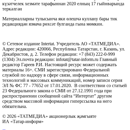
күзәтчелек хезмәте тарафыннан 2020 елның 17 гыйнварында
теркәлгән
Материалларны тулысынча яки өлешчә куллану бары тик
редакциядән язмача рөхсәт булганда гына мөмкин.
© Сетевое издание Intertat. Учредитель АО «ТАТМЕДИА».
Адрес редакции: 420066, Республика Татарстан, г. Казань, ул.
Декабристов, д. 2. Телефон редакции: +7 (843) 222-0-999
(1304) Эл.почта редакции: infotat@tatar-inform.ru Главный
редактор Гареев Р.И. Настоящий ресурс может содержать
материалы 16+. СМИ зарегистрировано Федеральной
службой по надзору в сфере связи, информационных
технологий и массовых коммуникаций, номер записи серия
ЭЛ № ФС 77 - 77652 от 17.01.2020. В соответствии со статьей
23 Федерального закона о СМИ от 27.12.1991 года при
распространении сообщений сайта “Интертат” другим
средством массовой информации гиперссылка на него
обязательна.
© 2026 «ТАТМЕДИА» акционерлык җәмгыяте
ИА «Татар-информ»