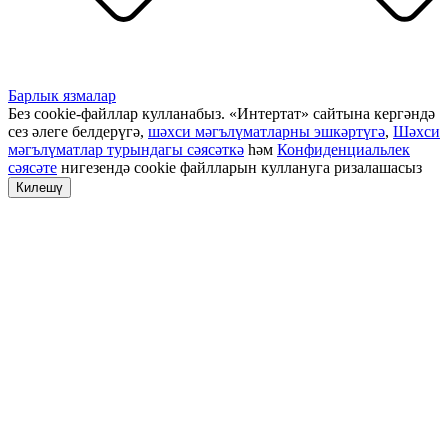
Барлык язмалар
Без cookie-файллар кулланабыз. «Интертат» сайтына кергәндә
сез әлеге белдерүгә,
шәхси мәгълүматларны эшкәртүгә
,
Шәхси
мәгълүматлар турындагы сәясәткә
һәм
Конфиденциальлек
сәясәте
нигезендә cookie файлларын куллануга ризалашасыз
Килешү