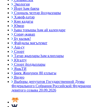
Экология
Йорт һәм бакча
Социаль челтәр йолдызлары
Хәвеф-хәтәр
Көн кадагы
Юмор
Һава торышы һәм ай календаре
Сорау-җавап
Бу кызык!
Файдалы мәгълүмат
Аш-су
Спорт
Татар җырлары һәм клиплары
Югалту
Спорт йолдызлары
ЯшьТИ
Бөек Җиңүнең 80 еллыгы
Видео
Выборы депутатов Государственной Думы
Федерального Собрания Российской Федерации
девятого созыва 20.09.2026