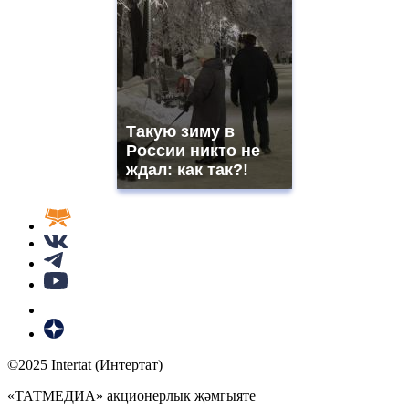
Такую зиму в
России никто не
ждал: как так?!
©2025 Intertat (Интертат)
«ТАТМЕДИА» акционерлык җәмгыяте