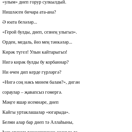
«улым» диеп горур сулкылдый.
Нишләсен бичара ата-ана?
Ә юата беләләр...
«Герой булды, диеп, сезнең улыгыз».
Орден, медаль, йөз мең тәнкәләр...
Кирәк түгел! Улын кайтарыгыз!
Нигә кирәк булды бу корбаннар?
Ни өчен дип керде гүрләргә?
«Нигә соң нәкъ минем балам?», дигән
сораулар – җавапсыз гомергә.
Мәңге яшәр исемнәре, диеп
Кайгы уртаклашалар «югарыда».
Белми алар бар диеп тә Аллаһыны,