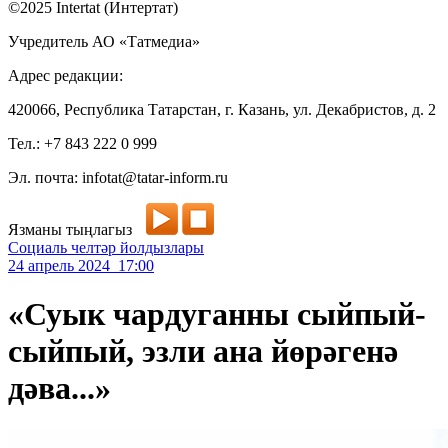
©2025 Intertat (Интертат)
Учредитель АО «Татмедиа»
Адрес редакции:
420066, Республика Татарстан, г. Казань, ул. Декабристов, д. 2
Тел.: +7 843 222 0 999
Эл. почта: infotat@tatar-inform.ru
Язманы тыңлагыз
Социаль челтәр йолдызлары
24 апрель 2024 17:00
«Суык чардуганны сыйпый-
сыйпый, эзли ана йөрәгенә
дәва...»