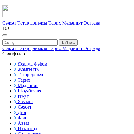
Сәясәт
Татар дөньясы
Тарих
Мәдәният
Эстрада
16+
Табарга
Сәясәт
Татар дөньясы
Тарих
Мәдәният
Эстрада
Сәхифәләр
Ясалма Фәһем
Җәмгыять
Татар дөньясы
Тарих
Мәдәният
Шоу-бизнес
Иҗат
Язмыш
Сәясәт
Дин
Фән
Авыл
Икътисад
Сәламәтлек