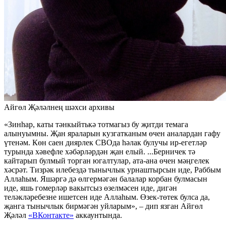
Айгөл Җәләлнең шәхси архивы
«Зинһар, каты тәнкыйтькә тотмагыз бу җитди темага
алынуымны. Җан яраларын кузгатканым өчен аналардан гафу
үтенәм. Көн саен диярлек СВОда һәлак булучы ир-егетләр
турында хәвефле хәбәрләрдән җан елый. ...Берничек тә
кайтарып булмый торган югалтулар, ата-ана өчен мәңгелек
хәсрәт. Тизрәк илебездә тынычлык урнаштырсын иде, Раббым
Аллаһым. Яшәргә дә өлгермәгән балалар корбан булмасын
иде, яшь гомерләр вакытсыз өзелмәсен иде, дигән
теләкләребезне ишетсен иде Аллаһым. Өзек-төтек булса да,
җанга тынычлык бирмәгән уйларым», – дип язган Айгөл
Җәләл
«ВКонтакте»
аккаунтында.