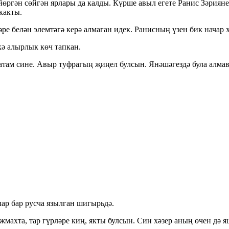
ргән сөйгән ярлары да калды. Күрше авыл егете Ранис Зәриянең
какты.
ре белән элемтәгә керә алмаган идек. Ранисның үзен бик начар 
кә алырлык көч тапкан.
там сине. Авыр туфрагың җиңел булсын. Янәшәгездә була алмавым
ар бар русча язылган шигырьдә.
ахта, тар гүрләре киң, якты булсын. Син хәзер аның өчен дә я