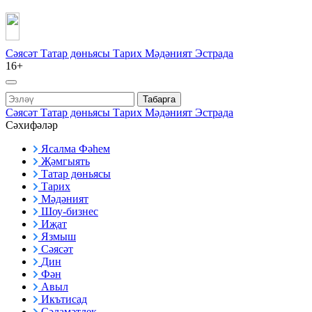
Сәясәт
Татар дөньясы
Тарих
Мәдәният
Эстрада
16+
Табарга
Сәясәт
Татар дөньясы
Тарих
Мәдәният
Эстрада
Сәхифәләр
Ясалма Фәһем
Җәмгыять
Татар дөньясы
Тарих
Мәдәният
Шоу-бизнес
Иҗат
Язмыш
Сәясәт
Дин
Фән
Авыл
Икътисад
Сәламәтлек