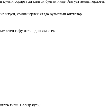
 кулын сорарга да килгән булган инде. Август аенда гөрләтеп
хис итүен, сөйләшерлек хәлдә булмавын әйттеләр.
 өчен гафу ит», – дип яза егет.
шәргә тиеш. Сабыр бул»;