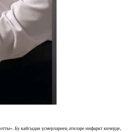
йотты». Бу кайгыдан үсмерләрнең әтиләре инфаркт кичерде,