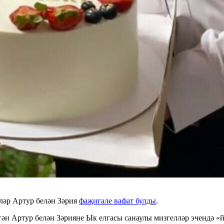
ләр Артур белән Зәрия
фаҗигале вафат булды
.
гән Артур белән Зәрияне Ык елгасы санаулы мизгелләр эчендә «