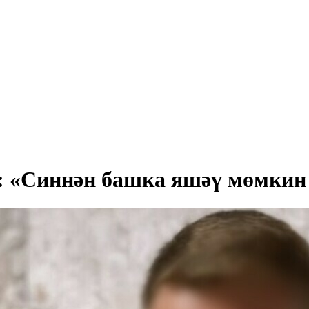
е: «Синнән башка яшәү мөмкин