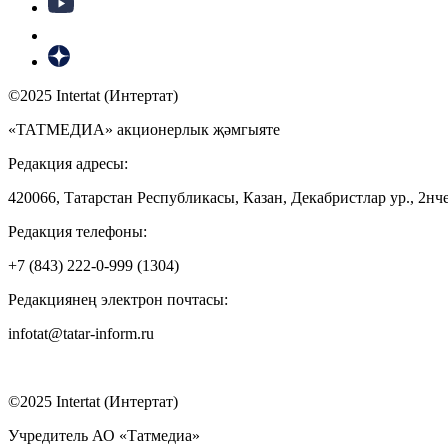
©2025 Intertat (Интертат)
«ТАТМЕДИА» акционерлык җәмгыяте
Редакция адресы:
420066, Татарстан Республикасы, Казан, Декабристлар ур., 2нче
Редакция телефоны:
+7 (843) 222-0-999 (1304)
Редакциянең электрон почтасы:
infotat@tatar-inform.ru
©2025 Intertat (Интертат)
Учредитель АО «Татмедиа»