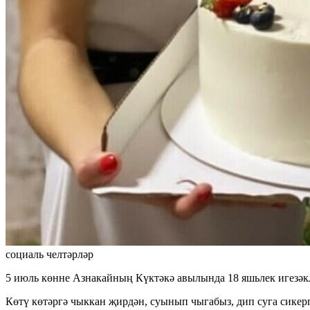
социаль челтәрләр
5 июль көнне Азнакайның Күктәкә авылында 18 яшьлек игезәк
Көтү көтәргә чыккан җирдән, суынып чыгабыз, дип суга сикер