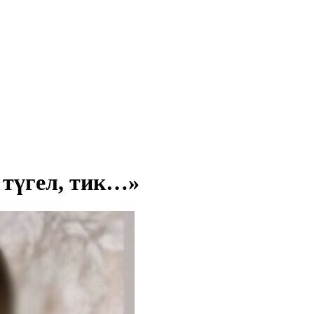
 түгел, тик…»