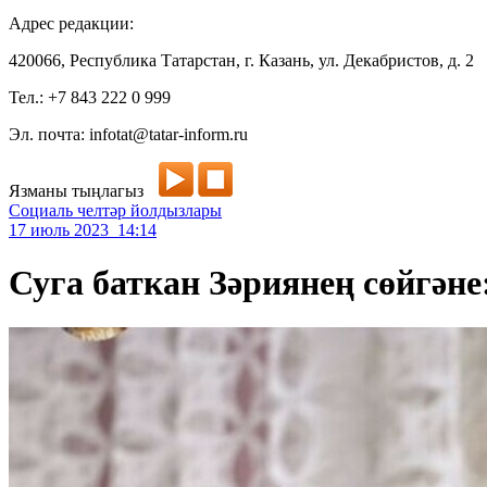
Адрес редакции:
420066, Республика Татарстан, г. Казань, ул. Декабристов, д. 2
Тел.: +7 843 222 0 999
Эл. почта: infotat@tatar-inform.ru
Язманы тыңлагыз
Социаль челтәр йолдызлары
17 июль 2023 14:14
Суга баткан Зәриянең сөйгән