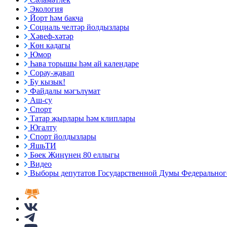
Экология
Йорт һәм бакча
Социаль челтәр йолдызлары
Хәвеф-хәтәр
Көн кадагы
Юмор
Һава торышы һәм ай календаре
Сорау-җавап
Бу кызык!
Файдалы мәгълүмат
Аш-су
Спорт
Татар җырлары һәм клиплары
Югалту
Спорт йолдызлары
ЯшьТИ
Бөек Җиңүнең 80 еллыгы
Видео
Выборы депутатов Государственной Думы Федерального