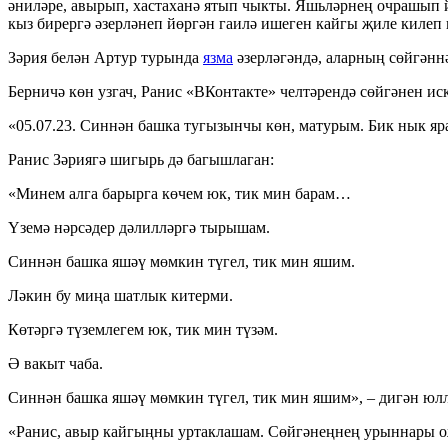
әниләре, авырып, хастаханә ятып чыкты. Яшьләрнең очрашып йө
кыз бирергә әзерләнеп йөргән гаилә ишеген кайгы җиле килеп 
Зәрия белән Артур турында
язма
әзерләгәндә, аларның сөйгәннә
Берничә көн узгач, Ранис «ВКонтакте» челтәрендә сөйгәнен ис
«05.07.23. Синнән башка тугызынчы көн, матурым. Бик нык яра
Ранис Зәриягә шигырь дә багышлаган:
«Минем алга барырга көчем юк, тик мин барам…
Үземә нәрсәдер дәлилләргә тырышам.
Синнән башка яшәү мөмкин түгел, тик мин яшим.
Ләкин бу миңа шатлык китерми.
Көтәргә түземлегем юк, тик мин түзәм.
Ә вакыт чаба.
Синнән башка яшәү мөмкин түгел, тик мин яшим», – дигән юлл
«Ранис, авыр кайгыңны уртаклашам. Сөйгәнеңнең урыннары ожм