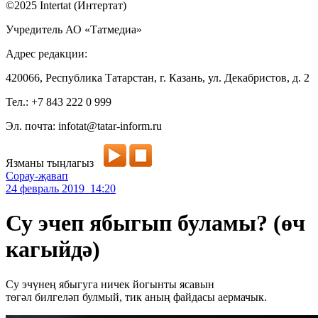
©2025 Intertat (Интертат)
Учредитель АО «Татмедиа»
Адрес редакции:
420066, Республика Татарстан, г. Казань, ул. Декабристов, д. 2
Тел.: +7 843 222 0 999
Эл. почта: infotat@tatar-inform.ru
Язманы тыңлагыз
Сорау-җавап
24 февраль 2019 14:20
Су эчеп ябыгып буламы? (өч
кагыйдә)
Су эчүнең ябыгуга ничек йогынты ясавын
төгәл билгеләп булмый, тик аның файдасы аермачык.