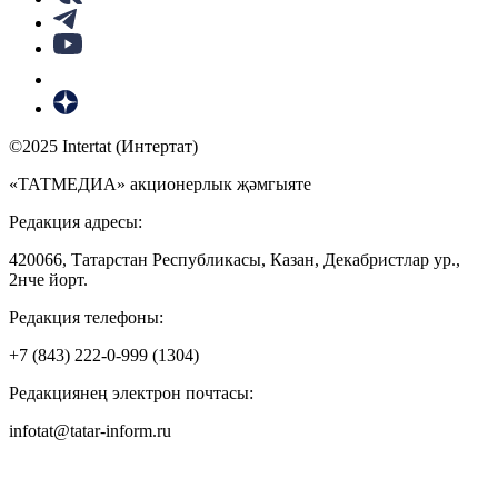
©2025 Intertat (Интертат)
«ТАТМЕДИА» акционерлык җәмгыяте
Редакция адресы:
420066, Татарстан Республикасы, Казан, Декабристлар ур.,
2нче йорт.
Редакция телефоны:
+7 (843) 222-0-999 (1304)
Редакциянең электрон почтасы:
infotat@tatar-inform.ru