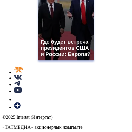
Где будет встреча
президентов США
и России: Европа?
©2025 Intertat (Интертат)
«ТАТМЕДИА» акционерлык җәмгыяте