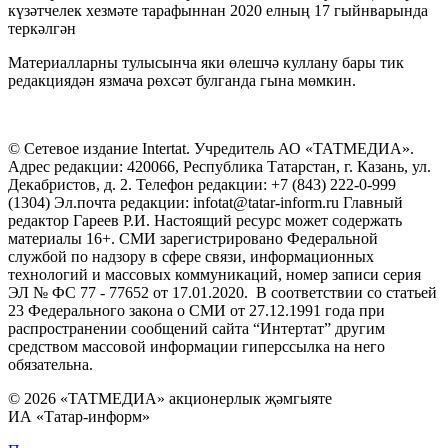
күзәтчелек хезмәте тарафыннан 2020 елның 17 гыйнварында
теркәлгән
Материалларны тулысынча яки өлешчә куллану бары тик
редакциядән язмача рөхсәт булганда гына мөмкин.
© Сетевое издание Intertat. Учредитель АО «ТАТМЕДИА».
Адрес редакции: 420066, Республика Татарстан, г. Казань, ул.
Декабристов, д. 2. Телефон редакции: +7 (843) 222-0-999
(1304) Эл.почта редакции: infotat@tatar-inform.ru Главный
редактор Гареев Р.И. Настоящий ресурс может содержать
материалы 16+. СМИ зарегистрировано Федеральной
службой по надзору в сфере связи, информационных
технологий и массовых коммуникаций, номер записи серия
ЭЛ № ФС 77 - 77652 от 17.01.2020. В соответствии со статьей
23 Федерального закона о СМИ от 27.12.1991 года при
распространении сообщений сайта “Интертат” другим
средством массовой информации гиперссылка на него
обязательна.
© 2026 «ТАТМЕДИА» акционерлык җәмгыяте
ИА «Татар-информ»