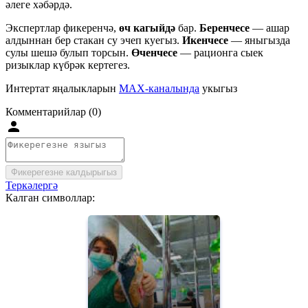
әлеге хәбәрдә.
Экспертлар фикеренчә,
өч кагыйдә
бар.
Беренчесе
— ашар
алдыннан бер стакан су эчеп куегыз.
Икенчесе
— яныгызда
сулы шешә булып торсын.
Өченчесе
— рационга сыек
ризыклар күбрәк кертегез.
Интертат яңалыкларын
MAX-каналында
укыгыз
Комментарийлар (0)
Фикерегезне калдырыгыз
Теркәлергә
Калган символлар: