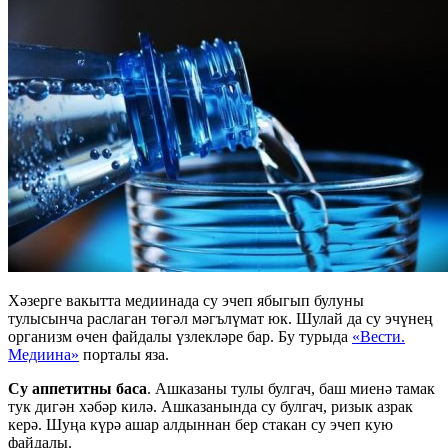
Хәзерге вакытта медиинада су эчеп ябыгып булуны
тулысынча раслаган төгәл мәгълүмат юк. Шулай да су эчүнең
организм өчен файдалы үзлекләре бар. Бу турыда
«Вести.
Медиина»
порталы яза.
Су аппетитны баса
. Ашказаны тулы булгач, баш миенә тамак
тук дигән хәбәр килә. Ашказанында су булгач, ризык азрак
керә. Шуңа күрә ашар алдыннан бер стакан су эчеп кую
файдалы.