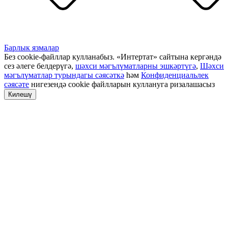
Барлык язмалар
Без cookie-файллар кулланабыз. «Интертат» сайтына кергәндә
сез әлеге белдерүгә,
шәхси мәгълүматларны эшкәртүгә
,
Шәхси
мәгълүматлар турындагы сәясәткә
һәм
Конфиденциальлек
сәясәте
нигезендә cookie файлларын куллануга ризалашасыз
Килешү