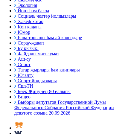
Экология
Йорт һәм бакча
Социаль челтәр йолдызлары
Хәвеф-хәтәр
Көн кадагы
Юмор
Һава торышы һәм ай календаре
Сорау-җавап
Бу кызык!
Файдалы мәгълүмат
Аш-су
Спорт
Татар җырлары һәм клиплары
Югалту
Спорт йолдызлары
ЯшьТИ
Бөек Җиңүнең 80 еллыгы
Видео
Выборы депутатов Государственной Думы
Федерального Собрания Российской Федерации
девятого созыва 20.09.2026