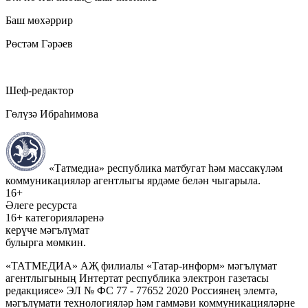
Баш мөхәррир
Рөстәм Гәрәев
Шеф-редактор
Гөлүзә Ибраһимова
«Татмедиа» республика матбугат һәм массакүләм
коммуникацияләр агентлыгы ярдәме белән чыгарыла.
16+
Әлеге ресурста
16+ категорияләренә
керүче мәгълүмат
булырга мөмкин.
«ТАТМЕДИА» АҖ филиалы «Татар-информ» мәгълүмат
агентлыгының Интертат республика электрон газетасы
редакциясе» ЭЛ № ФС 77 - 77652 2020 Россиянең элемтә,
мәгълүмати технологияләр һәм гаммәви коммуникацияләрне