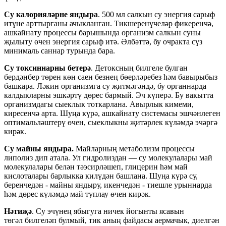
Су калорияләрне яндыра
. 500 мл салкын су энергия сарыф
итүне арттырганы ачыкланган. Тикшеренүчеләр фикеренчә,
ашкайнату процессы барышында организм салкын суны
җылыту өчен энергия сарыф итә. Әлбәттә, бу очракта сүз
минималь саннар турында бара.
Су токсиннарны бетерә
. Детоксның билгеле булган
бердәнбер төрен көн саен безнең бөерләребез һәм бавырыбыз
башкара. Ләкин организмга су җитмәгәндә, бу органнарда
калдыкларны эшкәртү дөрес бармый. Эч күперә. Бу вакытта
организмдагы сыеклык тоткарлана. Авырлык кимеми,
киресенчә арта. Шуңа күрә, ашкайнату системасы эшчәнлеген
оптимальләштерү өчен, сыеклыкны җитәрлек күләмдә эчәргә
кирәк.
Су майны яндыра.
Майларның метаболизм процессы
липолиз дип атала. Ул гидролиздан — су молекулалары май
молекулалары белән тәэсирләшеп, глицерин һәм май
кислоталары барлыкка килүдән башлана. Шуңа күрә су,
беренчедән - майны яндыру, икенчедән - тиешле урыннарда
һәм дөрес күләмдә май туплау өчен кирәк.
Нәтиҗә
. Су эчүнең ябыгуга ничек йогынты ясавын
төгәл билгеләп булмый, тик аның файдасы аермачык, диелгән