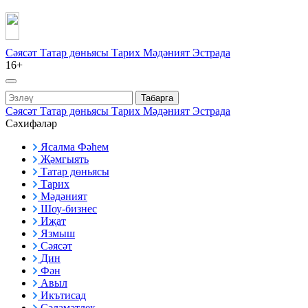
Сәясәт
Татар дөньясы
Тарих
Мәдәният
Эстрада
16+
Табарга
Сәясәт
Татар дөньясы
Тарих
Мәдәният
Эстрада
Сәхифәләр
Ясалма Фәһем
Җәмгыять
Татар дөньясы
Тарих
Мәдәният
Шоу-бизнес
Иҗат
Язмыш
Сәясәт
Дин
Фән
Авыл
Икътисад
Сәламәтлек