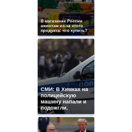
В магазинах России
ажиотаж из-за этого
продукта: что купить?
СМИ: В Химках на
полицейскую
машину напали и
подожгли.