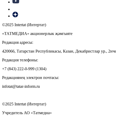
©2025 Intertat (Интертат)
«ТАТМЕДИА» акционерлык җәмгыяте
Редакция адресы:
420066, Татарстан Республикасы, Казан, Декабристлар ур., 2нче
Редакция телефоны:
+7 (843) 222-0-999 (1304)
Редакциянең электрон почтасы:
infotat@tatar-inform.ru
©2025 Intertat (Интертат)
Учредитель АО «Татмедиа»