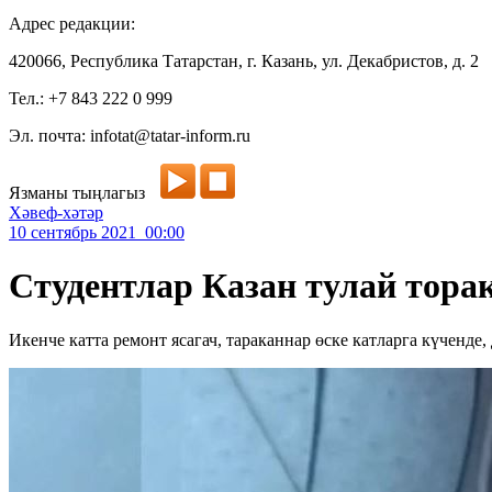
Адрес редакции:
420066, Республика Татарстан, г. Казань, ул. Декабристов, д. 2
Тел.: +7 843 222 0 999
Эл. почта: infotat@tatar-inform.ru
Язманы тыңлагыз
Хәвеф-хәтәр
10 сентябрь 2021 00:00
Студентлар Казан тулай тора
Икенче катта ремонт ясагач, тараканнар өске катларга күченде, 