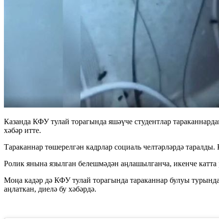
Казанда КФУ тулай торагында яшәүче студентлар тараканнардан
хәбәр итте.
Тараканнар төшерелгән кадрлар социаль челтәрләрдә таралды. 
Ролик янына язылган белешмәдән аңлашылганча, икенче катта р
Моңа кадәр дә КФУ тулай торагында тараканнар булуы турында 
аңлаткан, диелә бу хәбәрдә.