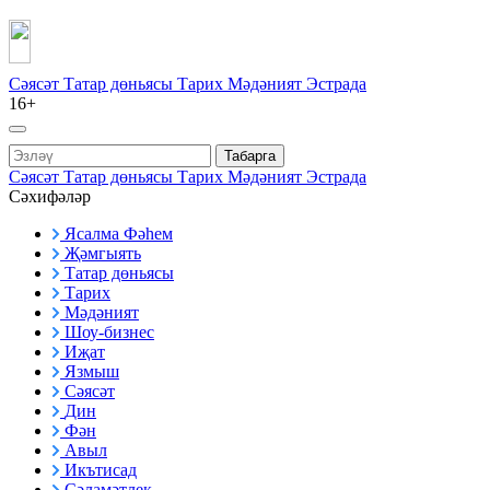
Сәясәт
Татар дөньясы
Тарих
Мәдәният
Эстрада
16+
Табарга
Сәясәт
Татар дөньясы
Тарих
Мәдәният
Эстрада
Сәхифәләр
Ясалма Фәһем
Җәмгыять
Татар дөньясы
Тарих
Мәдәният
Шоу-бизнес
Иҗат
Язмыш
Сәясәт
Дин
Фән
Авыл
Икътисад
Сәламәтлек