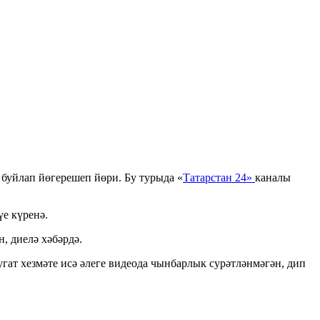
 буйлап йөгерешеп йөри. Бу турыда «
Татарстан 24»
каналы
үе күренә.
, диелә хәбәрдә.
гат хезмәте исә әлеге видеода чынбарлык сурәтләнмәгән, дип