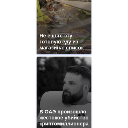
Не ешьте эту
готовую еду из
магазина: список
В ОАЭ произошло
жестокое убийство
криптомиллионера