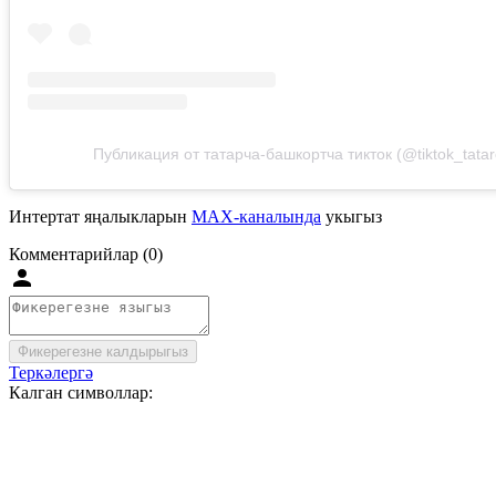
Публикация от татарча-башкортча тикток (@tiktok_tatar
Интертат яңалыкларын
MAX-каналында
укыгыз
Комментарийлар (0)
Фикерегезне калдырыгыз
Теркәлергә
Калган символлар: