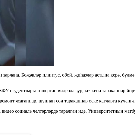
 зарлана. Бөҗәкләр плинтус, обой, җиһазлар астына керә, бүлмә
КФУ студентлары төшергән видеода зур, кечкенә тараканнар йөр
емонт ясаганнар, шуннан соң тараканнар өске катларга күченгән
видео социаль челтәрләрдә таралган иде. Университетның матбу