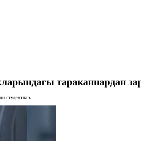
кларындагы тараканнардан зар
ди студентлар.