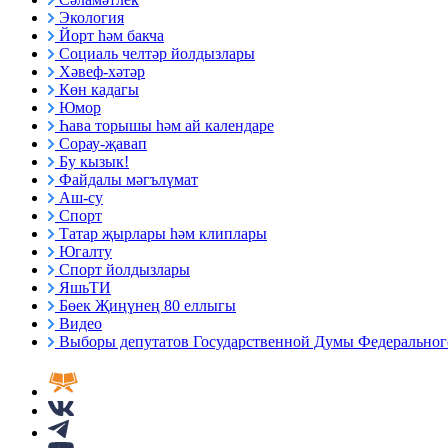
Экология
Йорт һәм бакча
Социаль челтәр йолдызлары
Хәвеф-хәтәр
Көн кадагы
Юмор
Һава торышы һәм ай календаре
Сорау-җавап
Бу кызык!
Файдалы мәгълүмат
Аш-су
Спорт
Татар җырлары һәм клиплары
Югалту
Спорт йолдызлары
ЯшьТИ
Бөек Җиңүнең 80 еллыгы
Видео
Выборы депутатов Государственной Думы Федерального