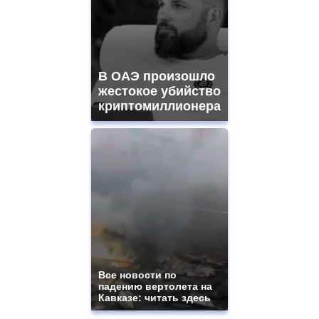
В ОАЭ произошло
жестокое убийство
криптомиллионера
Все новости по
падению вертолета на
Кавказе: читать здесь