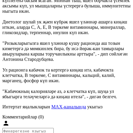
күплегенә басым ясаган. Моннан тыш, яшел борчакта үсемлек
аксымы күп, ул мышцаларны үстерергә булыша, иммунитетны
ныгыта икән.
Диетолог шулай ук җәен күбрәк яшел үләннәр ашарга киңәш
иткән, аларда С, А, Е, В төркеме витаминнары, минераллар,
гликозидлар, терпеннар, инулин күп икән.
"Ризыкларыгызга яшел үләннәр кушу рационда аш тозын
киметергә дә мөмкинлек бирә, бу исә йөрәк-кан тамырлары
авыруларына каршы торучанлыкны арттыра", - дип сөйләгән
Антонина Стародубцева.
Ул рационга кабачок та кертергә киңәш итә, кабачокта
клетчатка, В төркеме, С витаминнары, кальций, калий,
марганец, фосфор күп икән.
"Кабачокның калорияләре аз, ә клетчатка күп, шуңа ул
ябыгырга теләүчеләргә дә киңәш ителә", - дигән белгеч.
Интертат яңалыкларын
MAX-каналында
укыгыз
Комментарийлар (0)