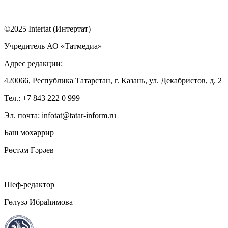
©2025 Intertat (Интертат)
Учредитель АО «Татмедиа»
Адрес редакции:
420066, Республика Татарстан, г. Казань, ул. Декабристов, д. 2
Тел.: +7 843 222 0 999
Эл. почта: infotat@tatar-inform.ru
Баш мөхәррир
Рөстәм Гәрәев
Шеф-редактор
Гөлүзә Ибраһимова