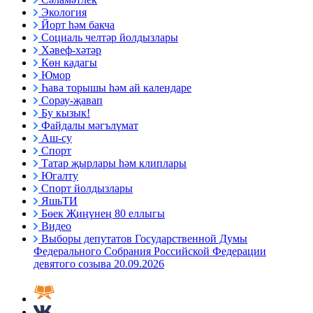
Экология
Йорт һәм бакча
Социаль челтәр йолдызлары
Хәвеф-хәтәр
Көн кадагы
Юмор
Һава торышы һәм ай календаре
Сорау-җавап
Бу кызык!
Файдалы мәгълүмат
Аш-су
Спорт
Татар җырлары һәм клиплары
Югалту
Спорт йолдызлары
ЯшьТИ
Бөек Җиңүнең 80 еллыгы
Видео
Выборы депутатов Государственной Думы
Федерального Собрания Российской Федерации
девятого созыва 20.09.2026