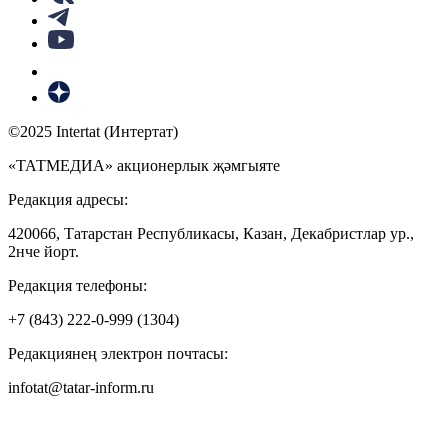
©2025 Intertat (Интертат)
«ТАТМЕДИА» акционерлык җәмгыяте
Редакция адресы:
420066, Татарстан Республикасы, Казан, Декабристлар ур.,
2нче йорт.
Редакция телефоны:
+7 (843) 222-0-999 (1304)
Редакциянең электрон почтасы:
infotat@tatar-inform.ru