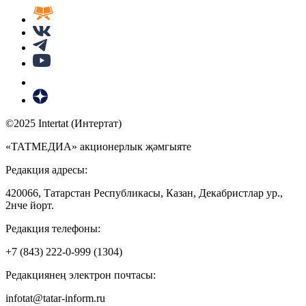
©2025 Intertat (Интертат)
«ТАТМЕДИА» акционерлык җәмгыяте
Редакция адресы:
420066, Татарстан Республикасы, Казан, Декабристлар ур.,
2нче йорт.
Редакция телефоны:
+7 (843) 222-0-999 (1304)
Редакциянең электрон почтасы:
infotat@tatar-inform.ru