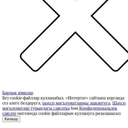
Барлык язмалар
Без cookie-файллар кулланабыз. «Интертат» сайтына кергәндә
сез әлеге белдерүгә,
шәхси мәгълүматларны эшкәртүгә
,
Шәхси
мәгълүматлар турындагы сәясәткә
һәм
Конфиденциальлек
сәясәте
нигезендә cookie файлларын куллануга ризалашасыз
Килешү