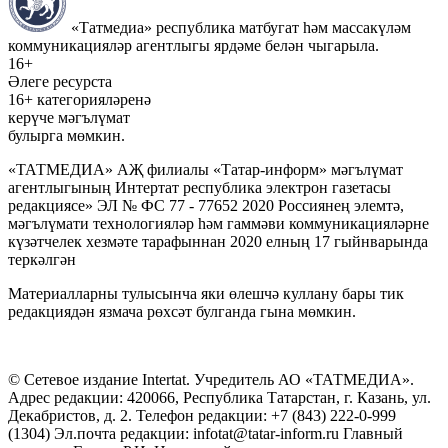
«Татмедиа» республика матбугат һәм массакүләм
коммуникацияләр агентлыгы ярдәме белән чыгарыла.
16+
Әлеге ресурста
16+ категорияләренә
керүче мәгълүмат
булырга мөмкин.
«ТАТМЕДИА» АҖ филиалы «Татар-информ» мәгълүмат
агентлыгының Интертат республика электрон газетасы
редакциясе» ЭЛ № ФС 77 - 77652 2020 Россиянең элемтә,
мәгълүмати технологияләр һәм гаммәви коммуникацияләрне
күзәтчелек хезмәте тарафыннан 2020 елның 17 гыйнварында
теркәлгән
Материалларны тулысынча яки өлешчә куллану бары тик
редакциядән язмача рөхсәт булганда гына мөмкин.
© Сетевое издание Intertat. Учредитель АО «ТАТМЕДИА».
Адрес редакции: 420066, Республика Татарстан, г. Казань, ул.
Декабристов, д. 2. Телефон редакции: +7 (843) 222-0-999
(1304) Эл.почта редакции: infotat@tatar-inform.ru Главный