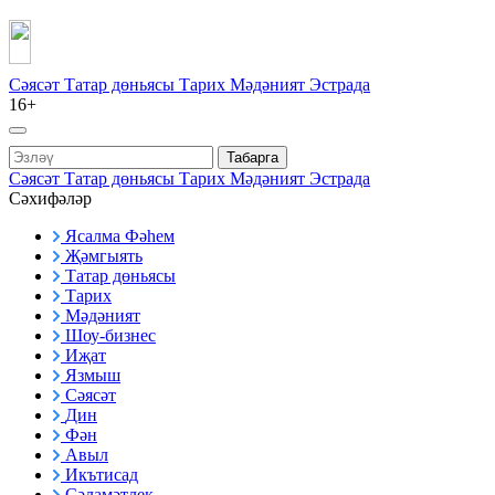
Сәясәт
Татар дөньясы
Тарих
Мәдәният
Эстрада
16+
Табарга
Сәясәт
Татар дөньясы
Тарих
Мәдәният
Эстрада
Сәхифәләр
Ясалма Фәһем
Җәмгыять
Татар дөньясы
Тарих
Мәдәният
Шоу-бизнес
Иҗат
Язмыш
Сәясәт
Дин
Фән
Авыл
Икътисад
Сәламәтлек