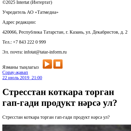
©2025 Intertat (Интертат)
Учредитель АО «Татмедиа»
Адрес редакции:
420066, Республика Татарстан, г. Казань, ул. Декабристов, д. 2
Тел.: +7 843 222 0 999
Эл. почта: infotat@tatar-inform.ru
Язманы тыңлагыз
Сорау-җавап
22 июль 2019 21:00
Стресстан коткара торган
гап-гади продукт нәрсә ул?
Стресстан коткара торган гап-гади продукт нәрсә ул?