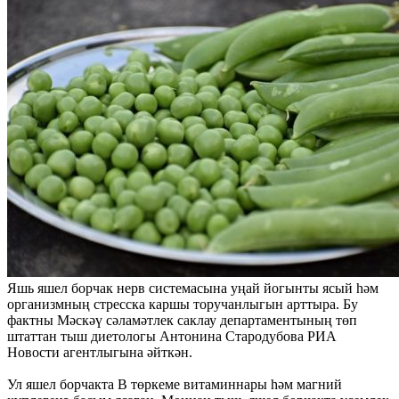
Яшь яшел борчак нерв системасына уңай йогынты ясый һәм
организмның стресска каршы торучанлыгын арттыра. Бу
фактны Мәскәү сәламәтлек саклау департаментының төп
штаттан тыш диетологы Антонина Стародубова РИА
Новости агентлыгына әйткән.
Ул яшел борчакта В төркеме витаминнары һәм магний