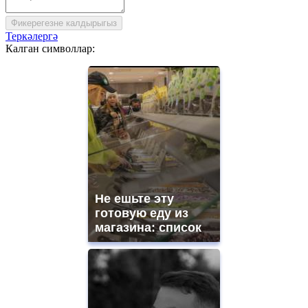
Фикерегезне калдырыгыз
Теркәлергә
Калган символлар:
Не ешьте эту
готовую еду из
магазина: список