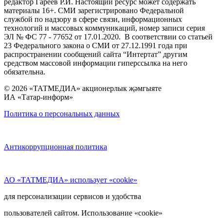
редактор Гареев Р.И. Настоящий ресурс может содержать
материалы 16+. СМИ зарегистрировано Федеральной
службой по надзору в сфере связи, информационных
технологий и массовых коммуникаций, номер записи серия
ЭЛ № ФС 77 - 77652 от 17.01.2020. В соответствии со статьей
23 Федерального закона о СМИ от 27.12.1991 года при
распространении сообщений сайта “Интертат” другим
средством массовой информации гиперссылка на него
обязательна.
© 2026 «ТАТМЕДИА» акционерлык җәмгыяте
ИА «Татар-информ»
Политика о персональных данных
Антикоррупционная политика
АО «ТАТМЕДИА» использует «cookie»
для персонализации сервисов и удобства
пользователей сайтом. Использование «cookie»