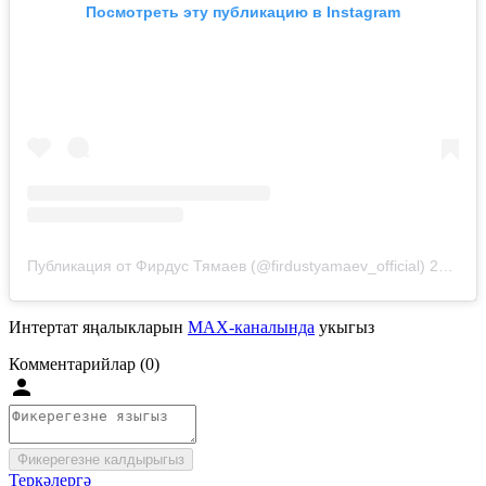
Посмотреть эту публикацию в Instagram
Публикация от Фирдус Тямаев (@firdustyamaev_official)
28 Ноя 2019 в 1:45 PST
Интертат яңалыкларын
MAX-каналында
укыгыз
Комментарийлар (0)
Фикерегезне калдырыгыз
Теркәлергә