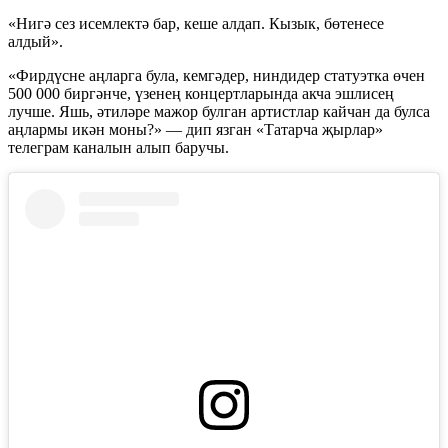
«Нигә сез исемлектә бар, кеше алдап. Кызык, бөтенесе
алдый».
«Фирдүсне аңларга була, кемгәдер, ниндидер статуэтка өчен
500 000 биргәнче, үзенең концертларында акча эшлисең
лучше. Яшь, әтиләре мажор булган артистлар кайчан да булса
аңлармы икән моны?» — дип язган «Татарча җырлар»
телеграм каналын алып баручы.