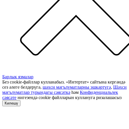
Барлык язмалар
Без cookie-файллар кулланабыз. «Интертат» сайтына кергәндә
сез әлеге белдерүгә,
шәхси мәгълүматларны эшкәртүгә
,
Шәхси
мәгълүматлар турындагы сәясәткә
һәм
Конфиденциальлек
сәясәте
нигезендә cookie файлларын куллануга ризалашасыз
Килешү