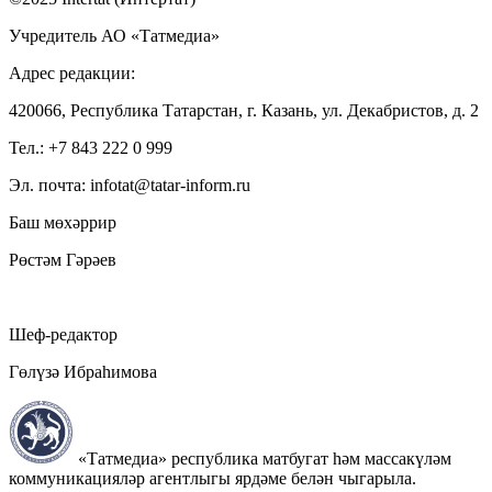
Учредитель АО «Татмедиа»
Адрес редакции:
420066, Республика Татарстан, г. Казань, ул. Декабристов, д. 2
Тел.: +7 843 222 0 999
Эл. почта: infotat@tatar-inform.ru
Баш мөхәррир
Рөстәм Гәрәев
Шеф-редактор
Гөлүзә Ибраһимова
«Татмедиа» республика матбугат һәм массакүләм
коммуникацияләр агентлыгы ярдәме белән чыгарыла.