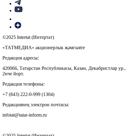
©2025 Intertat (Интертат)
«ТАТМЕДИА» акционерлык җәмгыяте
Редакция адресы:
420066, Татарстан Республикасы, Казан, Декабристлар ур.,
2нче йорт.
Редакция телефоны:
+7 (843) 222-0-999 (1304)
Редакциянең электрон почтасы:
infotat@tatar-inform.ru
©2025 Intertat (Интертат)