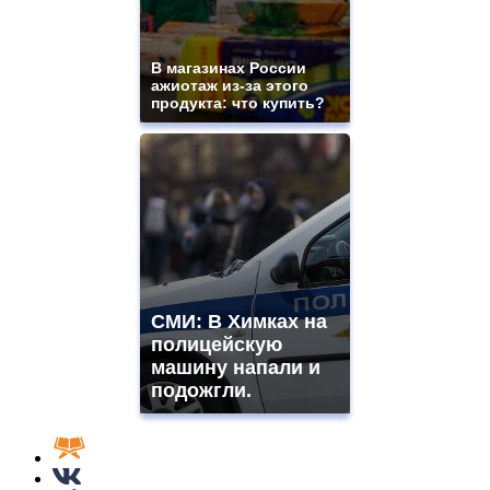
В магазинах России
ажиотаж из-за этого
продукта: что купить?
СМИ: В Химках на
полицейскую
машину напали и
подожгли.