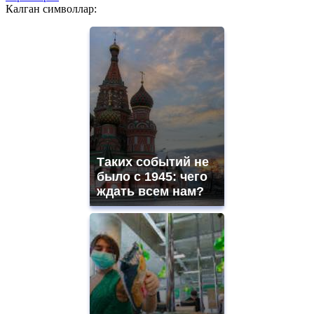
Калган символлар:
Таких событий не
было с 1945: чего
ждать всем нам?