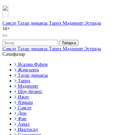
Сәясәт
Татар дөньясы
Тарих
Мәдәният
Эстрада
16+
Табарга
Сәясәт
Татар дөньясы
Тарих
Мәдәният
Эстрада
Сәхифәләр
Ясалма Фәһем
Җәмгыять
Татар дөньясы
Тарих
Мәдәният
Шоу-бизнес
Иҗат
Язмыш
Сәясәт
Дин
Фән
Авыл
Икътисад
Сәламәтлек