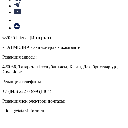
©2025 Intertat (Интертат)
«ТАТМЕДИА» акционерлык җәмгыяте
Редакция адресы:
420066, Татарстан Республикасы, Казан, Декабристлар ур.,
2нче йорт.
Редакция телефоны:
+7 (843) 222-0-999 (1304)
Редакциянең электрон почтасы:
infotat@tatar-inform.ru