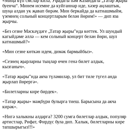
«Миңа күп смслар килә, Уфадагы һәм Казандагы „Татар җыры
буенча“. Минем исемне дә куйганнар иде, хәзер аңлаштык,
шуңа алдан ук җавап бирәм. Мин беркайда да катнашмыйм,
үземнең сольный концертларым белән йөрим!» — дип яза
җырчы.
«Без сезне Мәскәүдәге „Татар җыры"нда көттек. Ул шундый
кагыйдәме әллә — кем сольный концерт белән йөри, шул
катнашмый?»
«Мин сезне көткән идем, димәк бармыйбыз».
«Сезнең җырларны тыңлар өчен генә билет алдык,
кызганыч».
«Татар җыры"нда акча түләмиләр, ул бит тиле түгел анда
җырлап йөрергә».
«Билетларны кире бирдек».
«Татар җыры» мәҗбүри булырга тиеш. Барысына да акча
кирәк».
«Нигә халыкны алдарга? 3200 сумга билетлар алдык, популяр
артистлар, Рифат, Фирдүс була дип. Халык, билетларны кире
тапшырыгыз!!!»