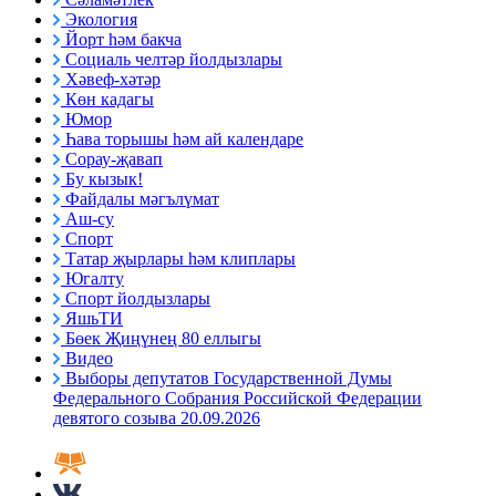
Экология
Йорт һәм бакча
Социаль челтәр йолдызлары
Хәвеф-хәтәр
Көн кадагы
Юмор
Һава торышы һәм ай календаре
Сорау-җавап
Бу кызык!
Файдалы мәгълүмат
Аш-су
Спорт
Татар җырлары һәм клиплары
Югалту
Спорт йолдызлары
ЯшьТИ
Бөек Җиңүнең 80 еллыгы
Видео
Выборы депутатов Государственной Думы
Федерального Собрания Российской Федерации
девятого созыва 20.09.2026