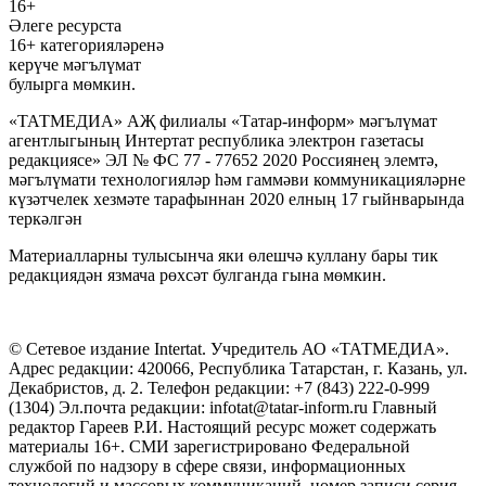
16+
Әлеге ресурста
16+ категорияләренә
керүче мәгълүмат
булырга мөмкин.
«ТАТМЕДИА» АҖ филиалы «Татар-информ» мәгълүмат
агентлыгының Интертат республика электрон газетасы
редакциясе» ЭЛ № ФС 77 - 77652 2020 Россиянең элемтә,
мәгълүмати технологияләр һәм гаммәви коммуникацияләрне
күзәтчелек хезмәте тарафыннан 2020 елның 17 гыйнварында
теркәлгән
Материалларны тулысынча яки өлешчә куллану бары тик
редакциядән язмача рөхсәт булганда гына мөмкин.
© Сетевое издание Intertat. Учредитель АО «ТАТМЕДИА».
Адрес редакции: 420066, Республика Татарстан, г. Казань, ул.
Декабристов, д. 2. Телефон редакции: +7 (843) 222-0-999
(1304) Эл.почта редакции: infotat@tatar-inform.ru Главный
редактор Гареев Р.И. Настоящий ресурс может содержать
материалы 16+. СМИ зарегистрировано Федеральной
службой по надзору в сфере связи, информационных
технологий и массовых коммуникаций, номер записи серия