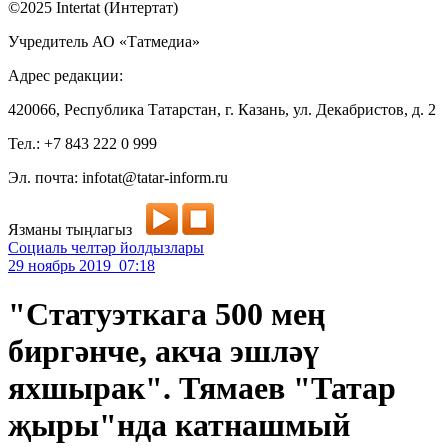
©2025 Intertat (Интертат)
Учредитель АО «Татмедиа»
Адрес редакции:
420066, Республика Татарстан, г. Казань, ул. Декабристов, д. 2
Тел.: +7 843 222 0 999
Эл. почта: infotat@tatar-inform.ru
Язманы тыңлагыз
Социаль челтәр йолдызлары
29 ноябрь 2019 07:18
"Статуэткага 500 мең
биргәнче, акча эшләү
яхшырак". Тямаев "Татар
җыры"нда катнашмый