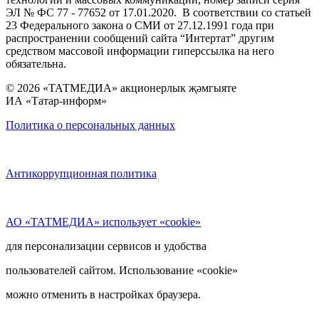
ЭЛ № ФС 77 - 77652 от 17.01.2020. В соответствии со статьей
23 Федерального закона о СМИ от 27.12.1991 года при
распространении сообщений сайта “Интертат” другим
средством массовой информации гиперссылка на него
обязательна.
© 2026 «ТАТМЕДИА» акционерлык җәмгыяте
ИА «Татар-информ»
Политика о персональных данных
Антикоррупционная политика
АО «ТАТМЕДИА» использует «cookie»
для персонализации сервисов и удобства
пользователей сайтом. Использование «cookie»
можно отменить в настройках браузера.