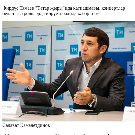
Фирдүс Тямаев "Татар җыры"нда катнашмавы, концертлар
белән гастрольләрдә йөрүе хакында хәбәр итте.
Салават Камалетдинов