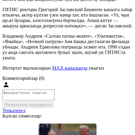
ГИТИС ректоры Григорий Заславский Бишенче каналга хәбәр
иткәнчә, актер күптән үзен начар хис итә башлаган. «Ул, чын
ир-ат буларак, хәлсезләнүенә борчылды. Аның китүе —
авыруы аркасында депрессия нәтиҗәсе», — дигән Заславский.
Владимир Андреев «Салтан патша әкияте», «Ультиматум»,
«Ямайка», «Ночной патруль» һәм башка дистәләгән фильмда
уйнады. Андреев Ермолова театрында хезмәт итә, 1990 елдан
ул анда сәнгать җитәкчесе булып эшли, шулай ук ГИТИСта
укыта.
Интертат яңалыкларын
MAX-каналында
укыгыз
Комментарийлар (0)
Фикерегезне калдырыгыз
Теркәлергә
Калган символлар: