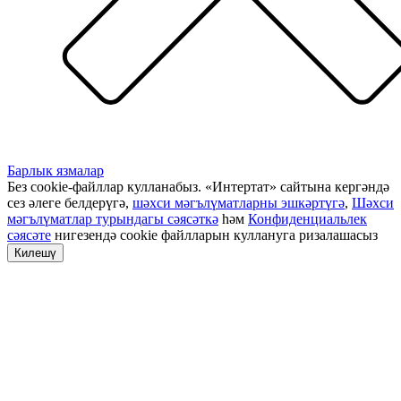
Барлык язмалар
Без cookie-файллар кулланабыз. «Интертат» сайтына кергәндә
сез әлеге белдерүгә,
шәхси мәгълүматларны эшкәртүгә
,
Шәхси
мәгълүматлар турындагы сәясәткә
һәм
Конфиденциальлек
сәясәте
нигезендә cookie файлларын куллануга ризалашасыз
Килешү