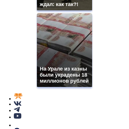
ждал: как так?!
На Урале из казны
были украдены 18
миллионов рублей