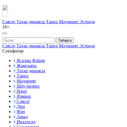
Сәясәт
Татар дөньясы
Тарих
Мәдәният
Эстрада
16+
Табарга
Сәясәт
Татар дөньясы
Тарих
Мәдәният
Эстрада
Сәхифәләр
Ясалма Фәһем
Җәмгыять
Татар дөньясы
Тарих
Мәдәният
Шоу-бизнес
Иҗат
Язмыш
Сәясәт
Дин
Фән
Авыл
Икътисад
Сәламәтлек