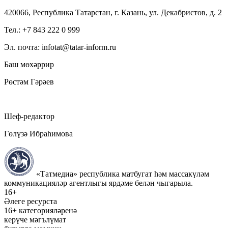
420066, Республика Татарстан, г. Казань, ул. Декабристов, д. 2
Тел.: +7 843 222 0 999
Эл. почта: infotat@tatar-inform.ru
Баш мөхәррир
Рөстәм Гәрәев
Шеф-редактор
Гөлүзә Ибраһимова
«Татмедиа» республика матбугат һәм массакүләм
коммуникацияләр агентлыгы ярдәме белән чыгарыла.
16+
Әлеге ресурста
16+ категорияләренә
керүче мәгълүмат