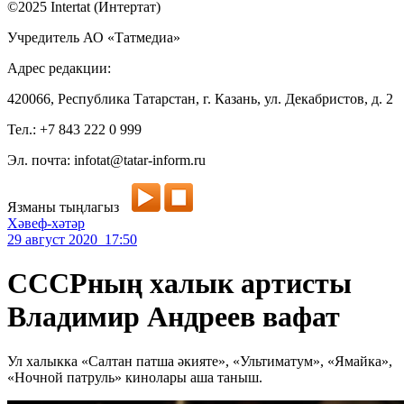
©2025 Intertat (Интертат)
Учредитель АО «Татмедиа»
Адрес редакции:
420066, Республика Татарстан, г. Казань, ул. Декабристов, д. 2
Тел.: +7 843 222 0 999
Эл. почта: infotat@tatar-inform.ru
Язманы тыңлагыз
Хәвеф-хәтәр
29 август 2020 17:50
СССРның халык артисты
Владимир Андреев вафат
Ул халыкка «Салтан патша әкияте», «Ультиматум», «Ямайка»,
«Ночной патруль» кинолары аша таныш.