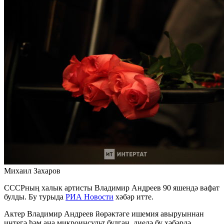
Михаил Захаров
СССРның халык артисты Владимир Андреев 90 яшендә вафат
булды. Бу турыда
РИА Новости
хәбәр итте.
Актер Владимир Андреев йөрәктәге ишемия авыруыннан
интегә һәм аңа микроинсульт булган, диелә бу хәбәрдә.