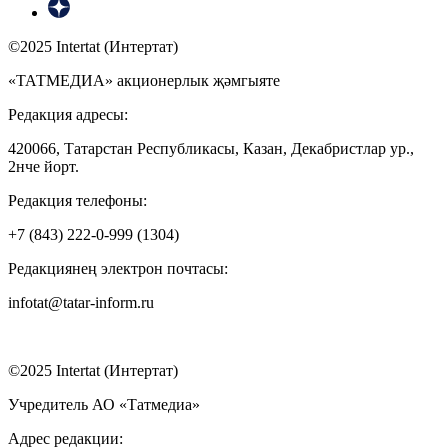
©2025 Intertat (Интертат)
«ТАТМЕДИА» акционерлык җәмгыяте
Редакция адресы:
420066, Татарстан Республикасы, Казан, Декабристлар ур.,
2нче йорт.
Редакция телефоны:
+7 (843) 222-0-999 (1304)
Редакциянең электрон почтасы:
infotat@tatar-inform.ru
©2025 Intertat (Интертат)
Учредитель АО «Татмедиа»
Адрес редакции: