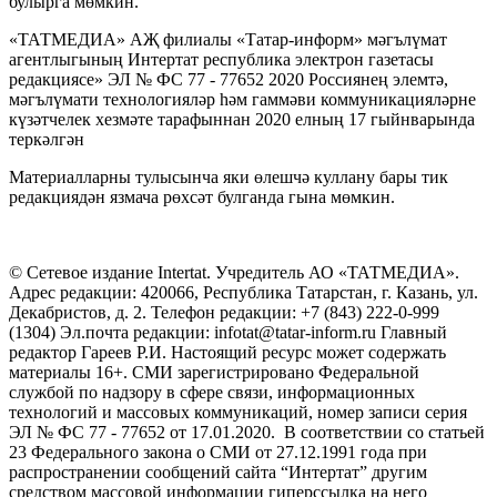
булырга мөмкин.
«ТАТМЕДИА» АҖ филиалы «Татар-информ» мәгълүмат
агентлыгының Интертат республика электрон газетасы
редакциясе» ЭЛ № ФС 77 - 77652 2020 Россиянең элемтә,
мәгълүмати технологияләр һәм гаммәви коммуникацияләрне
күзәтчелек хезмәте тарафыннан 2020 елның 17 гыйнварында
теркәлгән
Материалларны тулысынча яки өлешчә куллану бары тик
редакциядән язмача рөхсәт булганда гына мөмкин.
© Сетевое издание Intertat. Учредитель АО «ТАТМЕДИА».
Адрес редакции: 420066, Республика Татарстан, г. Казань, ул.
Декабристов, д. 2. Телефон редакции: +7 (843) 222-0-999
(1304) Эл.почта редакции: infotat@tatar-inform.ru Главный
редактор Гареев Р.И. Настоящий ресурс может содержать
материалы 16+. СМИ зарегистрировано Федеральной
службой по надзору в сфере связи, информационных
технологий и массовых коммуникаций, номер записи серия
ЭЛ № ФС 77 - 77652 от 17.01.2020. В соответствии со статьей
23 Федерального закона о СМИ от 27.12.1991 года при
распространении сообщений сайта “Интертат” другим
средством массовой информации гиперссылка на него