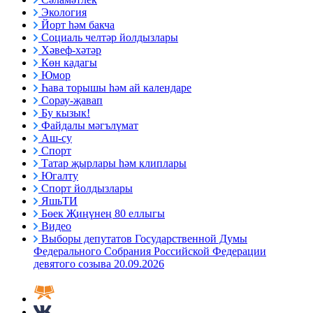
Экология
Йорт һәм бакча
Социаль челтәр йолдызлары
Хәвеф-хәтәр
Көн кадагы
Юмор
Һава торышы һәм ай календаре
Сорау-җавап
Бу кызык!
Файдалы мәгълүмат
Аш-су
Спорт
Татар җырлары һәм клиплары
Югалту
Спорт йолдызлары
ЯшьТИ
Бөек Җиңүнең 80 еллыгы
Видео
Выборы депутатов Государственной Думы
Федерального Собрания Российской Федерации
девятого созыва 20.09.2026