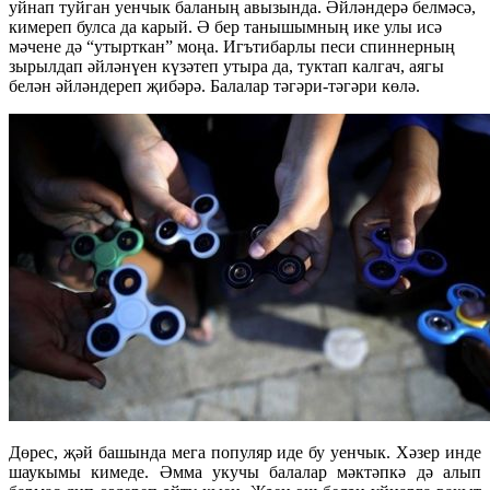
уйнап туйган уенчык баланың авызында. Әйләндерә белмәсә,
кимереп булса да карый. Ә бер танышымның ике улы исә
мәчене дә “утырткан” моңа. Игътибарлы песи спиннерның
зырылдап әйләнүен күзәтеп утыра да, туктап калгач, аягы
белән әйләндереп җибәрә. Балалар тәгәри-тәгәри көлә.
Дөрес, җәй башында мега популяр иде бу уенчык. Хәзер инде
шаукымы кимеде. Әмма укучы балалар мәктәпкә дә алып