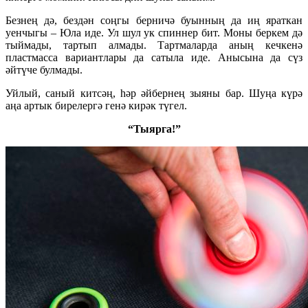
Безнең дә, бездән соңгы берничә буынның да иң яраткан
уенчыгы – Юла иде. Ул шул ук спиннер бит. Моны беркем дә
тыймады, тартып алмады. Тартмаларда аның кечкенә
пластмасса вариантлары да сатыла иде. Анысына да сүз
әйтүче булмады.
Уйлый, саный китсәң, һәр әйбернең зыяны бар. Шуңа күрә
аңа артык бирелергә генә кирәк түгел.
“Тыярга!”