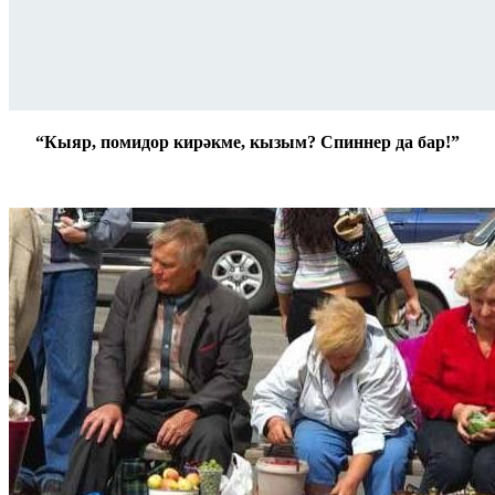
“Кыяр, помидор кирәкме, кызым? Спиннер да бар!”