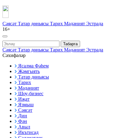
Сәясәт
Татар дөньясы
Тарих
Мәдәният
Эстрада
16+
Табарга
Сәясәт
Татар дөньясы
Тарих
Мәдәният
Эстрада
Сәхифәләр
Ясалма Фәһем
Җәмгыять
Татар дөньясы
Тарих
Мәдәният
Шоу-бизнес
Иҗат
Язмыш
Сәясәт
Дин
Фән
Авыл
Икътисад
Сәламәтлек