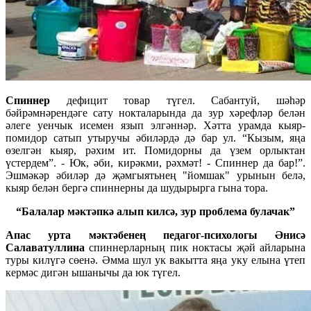
Спиннер
дефицит товар түгел. Сабантуй, шәһәр
бәйрәмнәрендәге сату нокталарында да зур хәрефләр белән
әлеге уенчык исемен язып элгәннәр. Хәтта урамда кыяр-
помидор сатып утыручы әбиләрдә дә бар ул. “Кызым, яңа
өзелгән кыяр, рәхим ит. Помидорны да үзем орлыктан
үстердем”. - Юк, әби, кирәкми, рәхмәт! - Спиннер да бар!”.
Эшмәкәр әбиләр дә җәмгыятьнең "йомшак" урынын белә,
кыяр белән бергә спиннерны да шудырырга гына тора.
“Балалар мәктәпкә алып килсә, зур проблема булачак”
Апас урта мәктәбенең педагог-психологы Әнисә
Салаватуллина
спиннерларның пик ноктасы җәй айларына
туры килүгә сөенә. Әмма шул ук вакытта яңа уку елына үтеп
кермәс дигән ышанычы да юк түгел.