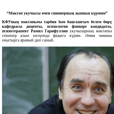
“Мәктәп укучысы өчен спиннерның зыянын күрмим”
КФУның мәктәпкәчә тәрбия һәм башлангыч белем бирү
кафедрасы доценты, психология фәннәре кандидаты,
психотерапевт Рамил Гарифуллин
укучыларның мәктәпкә
спиннер алып килүендә фаҗига күрми. Әмма чаманы
онытырга ярамый дип саный.