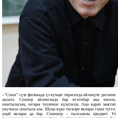
–"Спин" сүзе физикада үз күчәре тирәсендә әйләнүче дигәнне
аңлата. Спинер әйләнгәндә бар игътибар аңа юнәлә,
онытыласың, югары тизлекне күзәтәсең. Аңа карап мәктәп
укучысы онытыла ала. Шуңа күрә тискәре яклары гына түгел,
уңай яклары да бар. Спиннер – тылсымлы предмет. Ул