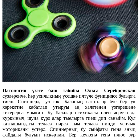
Патология үзәге баш табибы Ольга Серебровская
сүзләренчә, һәр уенчыкның үсешкә илтүче функциясе булырга
тиеш. Спиннерда ул юк. Баланың сәгатьләр буе бер үк
хәрәкәтне кабатлап утыруы аң халәтенең үзгәрешенә
китерергә мөмкин. Бу балалар психикасы өчен аеруча да
куркыныч, шуңа күрә алар тыелырга тиеш дип саныйм. Кул
катнашындагы теләсә нәрсә һәм теләсә нинди уенчык
моториканы үстерә. Спиннерның бу сыйфаты гына аның
файдалы булуын искәртми. Бер кечкенә генә плюс зур