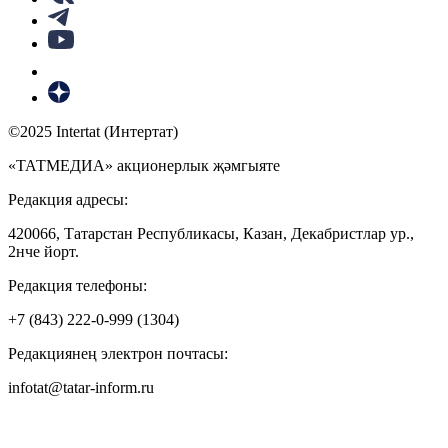
©2025 Intertat (Интертат)
«ТАТМЕДИА» акционерлык җәмгыяте
Редакция адресы:
420066, Татарстан Республикасы, Казан, Декабристлар ур.,
2нче йорт.
Редакция телефоны:
+7 (843) 222-0-999 (1304)
Редакциянең электрон почтасы:
infotat@tatar-inform.ru