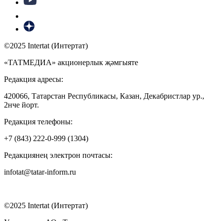
©2025 Intertat (Интертат)
«ТАТМЕДИА» акционерлык җәмгыяте
Редакция адресы:
420066, Татарстан Республикасы, Казан, Декабристлар ур.,
2нче йорт.
Редакция телефоны:
+7 (843) 222-0-999 (1304)
Редакциянең электрон почтасы:
infotat@tatar-inform.ru
©2025 Intertat (Интертат)