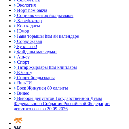
Экология
Йорт һәм бакча
Социаль челтәр йолдызлары
Хәвеф-хәтәр
Көн кадагы
Юмор
Һава торышы һәм ай календаре
Сорау-җавап
Бу кызык!
Файдалы мәгълүмат
Аш-су
Спорт
Татар җырлары һәм клиплары
Югалту
Спорт йолдызлары
ЯшьТИ
Бөек Җиңүнең 80 еллыгы
Видео
Выборы депутатов Государственной Думы
Федерального Собрания Российской Федерации
девятого созыва 20.09.2026