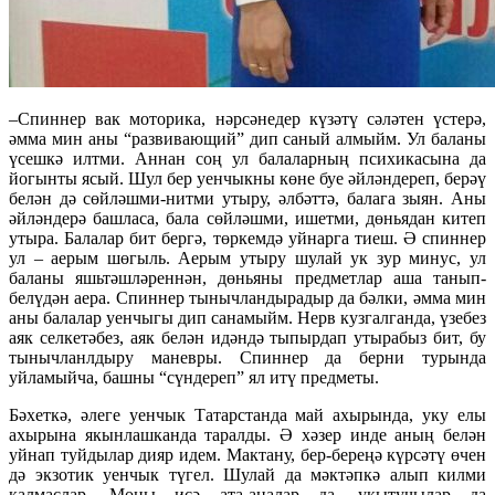
–Спиннер вак моторика, нәрсәнедер күзәтү сәләтен үстерә,
әмма мин аны “развивающий” дип саный алмыйм. Ул баланы
үсешкә илтми. Аннан соң ул балаларның психикасына да
йогынты ясый. Шул бер уенчыкны көне буе әйләндереп, берәү
белән дә сөйләшми-нитми утыру, әлбәттә, балага зыян. Аны
әйләндерә башласа, бала сөйләшми, ишетми, дөньядан китеп
утыра. Балалар бит бергә, төркемдә уйнарга тиеш. Ә спиннер
ул – аерым шөгыль. Аерым утыру шулай ук зур минус, ул
баланы яшьтәшләреннән, дөньяны предметлар аша танып-
белүдән аера. Спиннер тынычландырадыр да бәлки, әмма мин
аны балалар уенчыгы дип санамыйм. Нерв кузгалганда, үзебез
аяк селкетәбез, аяк белән идәндә тыпырдап утырабыз бит, бу
тынычланлдыру маневры. Спиннер да берни турында
уйламыйча, башны “сүндереп” ял итү предметы.
Бәхеткә, әлеге уенчык Татарстанда май ахырында, уку елы
ахырына якынлашканда таралды. Ә хәзер инде аның белән
уйнап туйдылар дияр идем. Мактану, бер-береңә күрсәтү өчен
дә экзотик уенчык түгел. Шулай да мәктәпкә алып килми
калмаслар. Моны исә ата-аналар да, укытучылар да