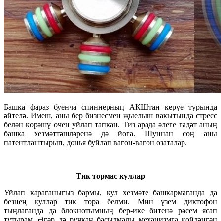
Башка фараз буенча спиннерның АКШтан керүе турында
әйтелә. Имеш, аны бер бизнесмен җыелыш вакытында стресс
белән көрәшү өчен уйлап тапкан. Тиз арада әлеге гадәт аның
башка хезмәттәшләренә дә йога. Шуннан соң аны
патентлаштырып, дөнья буйлап вагон-вагон озаталар.
Тик тормас куллар
Уйлап караганыгыз бармы, кул хезмәте башкармаганда да
безнең куллар тик тора белми. Мин үзем диктофон
тыңлаганда да блокнотымның бер-ике битенә рәсем ясап
тутырам. Әгәр дә ручкаң басылмалы механизмга көйләнгән