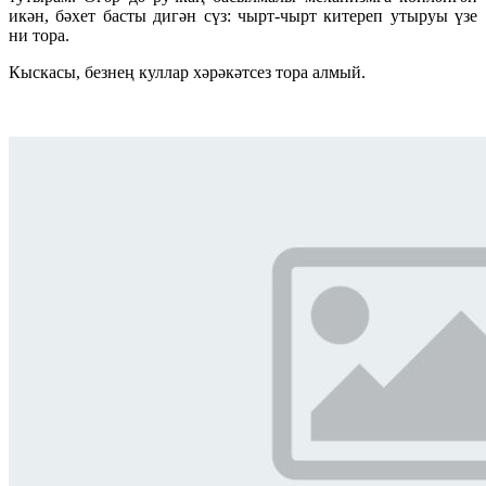
икән, бәхет басты дигән сүз: чырт-чырт китереп утыруы үзе
ни тора.
Кыскасы, безнең куллар хәрәкәтсез тора алмый.