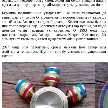
бармас дип өздереп әйтү кыен. Җәен эш белән уйнарга вакыт
җитмәсә дә, парта артында әйләндереп утыру җайлырак бит.
Берничә подшипникка утыртылган, әз генә хәрәкәттән дә
зырылдап әйләнүче бу предметның исемен белмәгән кеше дә
таный аны. Антистресс дип йөртәләр. Килеп чыгышы буенча
ике төрле версия бар. Беренчел мәгълүматлар буенча, ул инде
дөньяда узган гасырда ук күренгән. Ә 1993 елда исә
патентлаштырылган. Авторы – химик Кэтрин Хеттингер. Ул
аны аутист кызының хәлен җиңеләйтү өчен уйлап тапкан.
2014 елда исә патентның срогы чыккан һәм автор аны
озайтырга теләмәгән. Шуннан соң бу уенчык популярлашып
киткән.