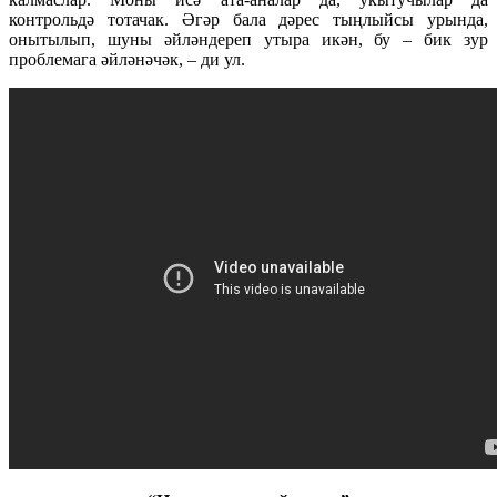
контрольдә тотачак. Әгәр бала дәрес тыңлыйсы урында,
онытылып, шуны әйләндереп утыра икән, бу – бик зур
проблемага әйләнәчәк, – ди ул.