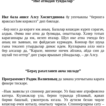
“Ике атнадан туйдылар”
Ике бала әнисе
Алсу Хөснетдинова
бу уенчыкны “бернигә
яраксыз һәм кирәксез” дип бәяләде.
–Бер нигә дә кирәге юк аның. Балалар кешедән күреп сорагач,
алдык. Әмма ике атна да булмады, оныттылар. Хәзер тотып
караганнары да юк, өелеп яталар. Шул ике атна эчендә без
аның ни зыянын, ни файдасын күрмәдек. Көннәр буе шуңа
гына текәлеп утырдылар димәс идем. Кулларына әллә нигә
бер алсалар да, “Карале, минеке ничек әйләнә, әйдә син дә
шулай тиз иттер” дип үзара ярышып уйнадылар, – ди Алсу.
“Берәү рәхәтләнеп акча эшләде”
Программист Радик Вәлиевның
да замана уенчыгына карата
фикере тискәре.
–Нык зыянлы ул спиннер дигәннәре. Ул баш мие атрофиясенә
китерә. Күзәнәкләр үлә, берни турында уйламый, җавап
бирми башлый, үзконтроль югала. Ул аутизм белән чирле
кешеләр өчен котылу, онытылу чарасы. Спиннерларны сату –