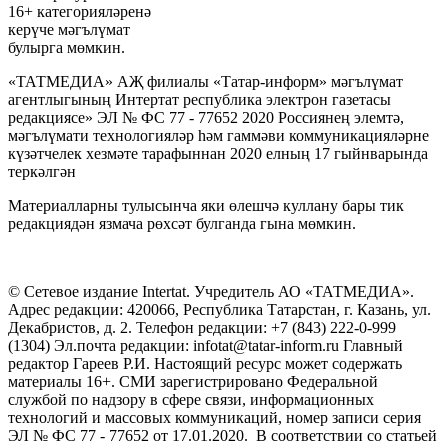
16+ категорияләренә
керүче мәгълүмат
булырга мөмкин.
«ТАТМЕДИА» АҖ филиалы «Татар-информ» мәгълүмат
агентлыгының Интертат республика электрон газетасы
редакциясе» ЭЛ № ФС 77 - 77652 2020 Россиянең элемтә,
мәгълүмати технологияләр һәм гаммәви коммуникацияләрне
күзәтчелек хезмәте тарафыннан 2020 елның 17 гыйнварында
теркәлгән
Материалларны тулысынча яки өлешчә куллану бары тик
редакциядән язмача рөхсәт булганда гына мөмкин.
© Сетевое издание Intertat. Учредитель АО «ТАТМЕДИА».
Адрес редакции: 420066, Республика Татарстан, г. Казань, ул.
Декабристов, д. 2. Телефон редакции: +7 (843) 222-0-999
(1304) Эл.почта редакции: infotat@tatar-inform.ru Главный
редактор Гареев Р.И. Настоящий ресурс может содержать
материалы 16+. СМИ зарегистрировано Федеральной
службой по надзору в сфере связи, информационных
технологий и массовых коммуникаций, номер записи серия
ЭЛ № ФС 77 - 77652 от 17.01.2020. В соответствии со статьей