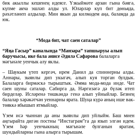
бик акыллы кешенең идеясе. Үзкыймәте арзан гына бәягә,
күпме акча эшләп алды ул. Юләрләр күп бит дөньяда,
рәхәтләнеп алдылар. Мин якын да килмәдем аңа, баламда да
юк.
“Мода бит, чат саен саталар”
“Яңа Гасыр” каналында “Манзара” тапшыруы алып
баручысы, ике бала әнисе Әдилә Сәфәрова
балаларга
мәгънәле уенчык алу яклы.
– Шаукым үтеп кергәч, ирем Данил да спиннерны алды.
Аннары, зыянлы дип укыгач, алып куя торган булдык.
Балаларга бирмәскә тырыштык. Әмма мода-мода инде. Чат
саен шуны саталар. Сабирга да, Нәргизәгә дә бүләк итеп
бирделәр. Исләренә төшкәндә генә алып уйныйлар. Безнең
балалар хәрәкәтчән уеннарны ярата. Шуңа күрә аның ише вак-
төяккә ябышып ятмыйлар.
Үзем исә чыннан да аны зыянлы дип уйлыйм. Баш миен
аңгырайта дигән постны “Инстаграм”га да язып элгән идем.
Үзем һәр уенчыкның мәгънәле булганын яратам,
шундыйларны гына алырга тырышам.