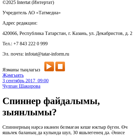
©2025 Intertat (Интертат)
Учредитель АО «Татмедиа»
Адрес редакции:
420066, Республика Татарстан, г. Казань, ул. Декабристов, д. 2
Тел.: +7 843 222 0 999
Эл. почта: infotat@tatar-inform.ru
Язманы тыңлагыз
Җәмгыять
3 сентябрь 2017 09:00
Чулпан Шакирова
Спиннер файдалымы,
зыянлымы?
Спиннерның нәрсә икәнен белмәгән кеше юктыр бүген. Өч
яшьлек баланың да кулында шул, 30 яшьлегенең дә. Әнисе