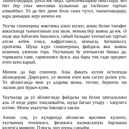
тынычландыра, рәхәтлек бирә, проблемаларны оныттыра. Без
бит бер генә мөселман кулыннан да тәсбихне тартып
алмыйбыз. Ул да бит дини йола гына түгел, тынычландыру,
кара дөньядан аеру көченә ия.
Укучы спиннерны мәктәпкә алып килеп, аның белән тәнәфес
вакытында тынычланып ала икән, моның бер зыяны да юк. Ә
инде аңа бәйлелек башланса, сабый баладан уенчыгын тартып
алган кебек еласа, нәфрәтләнсә, монысы, һичшиксез,
проблема. Шуңа күрә спиннерның файдасы яки зыяны
кешенең үзеннән тора. Укучының бу уенчыктан башка да,
тормышта гаме, гармониясе булса, аңа бары тик гади предмет
итеп кенә карый.
Минем дә бар спиннер. Аны фәкать кухня өстәлендә
әйләндерәм. Дөресрәге, ул минем өчен ком сәгате ролен үти.
Ул әйләнгәндә мин үз алдыма моны, тегене, берничә эш
эшлим дип бурыч куям.
Укучылар да ул әйләнгәндә файдалы эш белән шөгыльләнә
ала. Ә инде дәрес тыңламыйча, шуңа багып утыру – хәерлегә
илтми. Моны укытучы бәяләргә хаклы.
Аннан соң, үз күчәрендә әйләнгән җисемне күзәтеп,
укучының техникага, физикага кызыксынуы барлыкка
килергә мөмкин. Плюсы дип шуны саныйм.