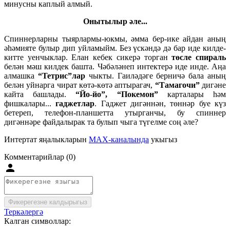
минусны каплый алмый.
Онытылыр әле...
Спиннерларны тыярлармы-юкмы, әмма бер-ике айдан аның
әһәмияте булыр дип уйламыйм. Без үскәндә дә бар иде килде-
китте уенчыклар. Елан кебек сикерә торган
төсле спираль
белән мәш килдек башта. Чәбәләнеп интектерә иде инде. Аңа
алмашка
“Тетрис”лар
чыкты. Гаиләдәге берничә бала аның
белән уйнарга чират көтә-көтә аптырагач,
“Тамагочи”
дигәне
кайта башлады.
“Йо-йо”, “Покемон”
карталары һәм
фишкалары...
гаджетлар
. Гаджет дигәннән, төннәр буе күз
бетереп, телефон-планшетта утырганчы, бу спиннер
дигәннәре файдалырак та булып чыга түгелме соң әле?
Интертат яңалыкларын
MAX-каналында
укыгыз
Комментарийлар (0)
Фикерегезне калдырыгыз
Теркәлергә
Калган символлар: