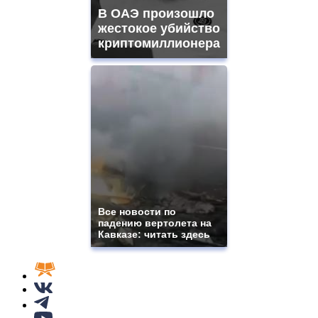
В ОАЭ произошло
жестокое убийство
криптомиллионера
Все новости по
падению вертолета на
Кавказе: читать здесь