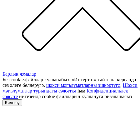
Барлык язмалар
Без cookie-файллар кулланабыз. «Интертат» сайтына кергәндә
сез әлеге белдерүгә,
шәхси мәгълүматларны эшкәртүгә
,
Шәхси
мәгълүматлар турындагы сәясәткә
һәм
Конфиденциальлек
сәясәте
нигезендә cookie файлларын куллануга ризалашасыз
Килешү