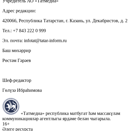
Учредитель АО «Татмедиа»
Адрес редакции:
420066, Республика Татарстан, г. Казань, ул. Декабристов, д. 2
Тел.: +7 843 222 0 999
Эл. почта: infotat@tatar-inform.ru
Баш мөхәррир
Рөстәм Гәрәев
Шеф-редактор
Гөлүзә Ибраһимова
«Татмедиа» республика матбугат һәм массакүләм
коммуникацияләр агентлыгы ярдәме белән чыгарыла.
16+
Әлеге ресурста