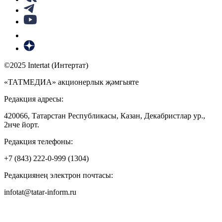
©2025 Intertat (Интертат)
«ТАТМЕДИА» акционерлык җәмгыяте
Редакция адресы:
420066, Татарстан Республикасы, Казан, Декабристлар ур.,
2нче йорт.
Редакция телефоны:
+7 (843) 222-0-999 (1304)
Редакциянең электрон почтасы:
infotat@tatar-inform.ru