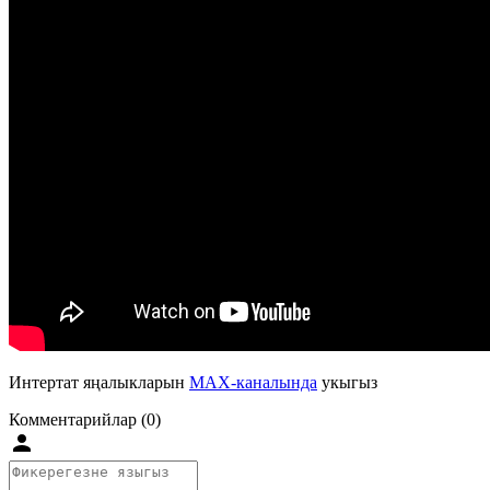
Интертат яңалыкларын
MAX-каналында
укыгыз
Комментарийлар (0)