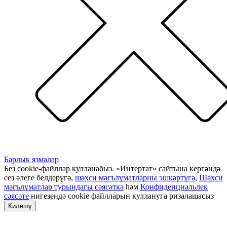
Барлык язмалар
Без cookie-файллар кулланабыз. «Интертат» сайтына кергәндә
сез әлеге белдерүгә,
шәхси мәгълүматларны эшкәртүгә
,
Шәхси
мәгълүматлар турындагы сәясәткә
һәм
Конфиденциальлек
сәясәте
нигезендә cookie файлларын куллануга ризалашасыз
Килешү