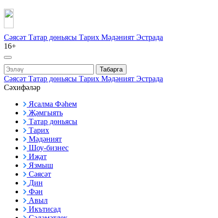
Сәясәт
Татар дөньясы
Тарих
Мәдәният
Эстрада
16+
Табарга
Сәясәт
Татар дөньясы
Тарих
Мәдәният
Эстрада
Сәхифәләр
Ясалма Фәһем
Җәмгыять
Татар дөньясы
Тарих
Мәдәният
Шоу-бизнес
Иҗат
Язмыш
Сәясәт
Дин
Фән
Авыл
Икътисад
Сәламәтлек