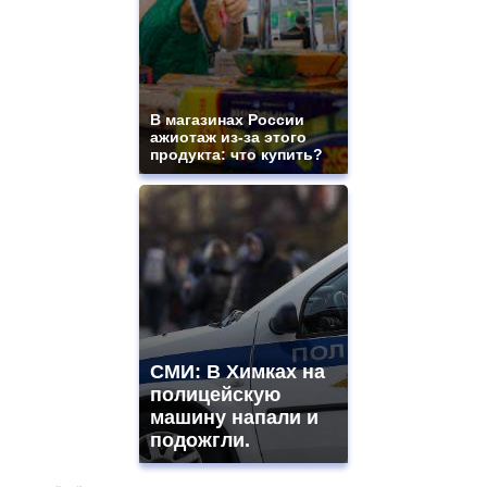
В магазинах России
ажиотаж из-за этого
продукта: что купить?
СМИ: В Химках на
полицейскую
машину напали и
подожгли.