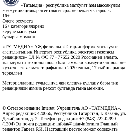
«Татмедиа» республика матбугат һәм массакүләм
коммуникацияләр агентлыгы ярдәме белән чыгарыла.
16+
Әлеге ресурста
16+ категорияләренә
керүче мәгълүмат
булырга мөмкин.
«ТАТМЕДИА» АҖ филиалы «Татар-информ» мәгълүмат
агентлыгының Интертат республика электрон газетасы
редакциясе» ЭЛ № ФС 77 - 77652 2020 Россиянең элемтә,
мәгълүмати технологияләр һәм гаммәви коммуникацияләрне
күзәтчелек хезмәте тарафыннан 2020 елның 17 гыйнварында
теркәлгән
Материалларны тулысынча яки өлешчә куллану бары тик
редакциядән язмача рөхсәт булганда гына мөмкин.
© Сетевое издание Intertat. Учредитель АО «ТАТМЕДИА».
Адрес редакции: 420066, Республика Татарстан, г. Казань, ул.
Декабристов, д. 2. Телефон редакции: +7 (843) 222-0-999
(1304) Эл.почта редакции: infotat@tatar-inform.ru Главный
редактор Гареев Р.И. Настоящий ресурс может содержать