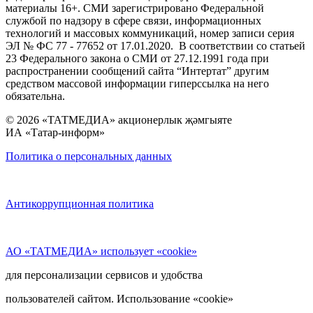
материалы 16+. СМИ зарегистрировано Федеральной
службой по надзору в сфере связи, информационных
технологий и массовых коммуникаций, номер записи серия
ЭЛ № ФС 77 - 77652 от 17.01.2020. В соответствии со статьей
23 Федерального закона о СМИ от 27.12.1991 года при
распространении сообщений сайта “Интертат” другим
средством массовой информации гиперссылка на него
обязательна.
© 2026 «ТАТМЕДИА» акционерлык җәмгыяте
ИА «Татар-информ»
Политика о персональных данных
Антикоррупционная политика
АО «ТАТМЕДИА» использует «cookie»
для персонализации сервисов и удобства
пользователей сайтом. Использование «cookie»