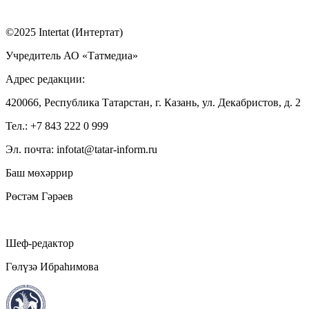
©2025 Intertat (Интертат)
Учредитель АО «Татмедиа»
Адрес редакции:
420066, Республика Татарстан, г. Казань, ул. Декабристов, д. 2
Тел.: +7 843 222 0 999
Эл. почта: infotat@tatar-inform.ru
Баш мөхәррир
Рөстәм Гәрәев
Шеф-редактор
Гөлүзә Ибраһимова