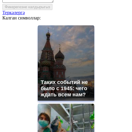
Фикерегезне калдырыгыз
Теркәлергә
Калган символлар:
Таких событий не
было с 1945: чего
ждать всем нам?