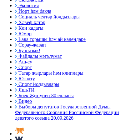
Экология
Йорт һәм бакча
Социаль челтәр йолдызлары
Хәвеф-хәтәр
Көн кадагы
Юмор
Һава торышы һәм ай календаре
Сорау-җавап
Бу кызык!
Файдалы мәгълүмат
Аш-су
Спорт
Татар җырлары һәм клиплары
Югалту
Спорт йолдызлары
ЯшьТИ
Бөек Җиңүнең 80 еллыгы
Видео
Выборы депутатов Государственной Думы
Федерального Собрания Российской Федерации
девятого созыва 20.09.2026