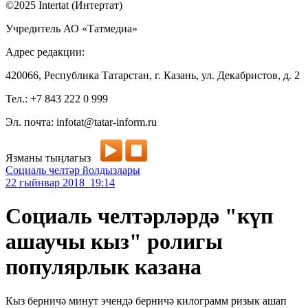
©2025 Intertat (Интертат)
Учредитель АО «Татмедиа»
Адрес редакции:
420066, Республика Татарстан, г. Казань, ул. Декабристов, д. 2
Тел.: +7 843 222 0 999
Эл. почта: infotat@tatar-inform.ru
Язманы тыңлагыз
Социаль челтәр йолдызлары
22 гыйнвар 2018 19:14
Социаль челтәрләрдә "күп
ашаучы кыз" ролигы
популярлык казана
Кыз берничә минут эчендә берничә килограмм ризык ашап