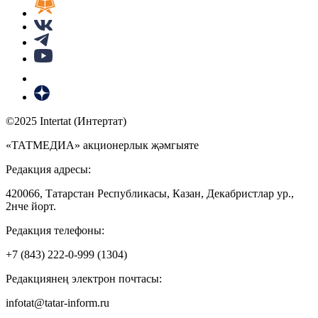
©2025 Intertat (Интертат)
«ТАТМЕДИА» акционерлык җәмгыяте
Редакция адресы:
420066, Татарстан Республикасы, Казан, Декабристлар ур.,
2нче йорт.
Редакция телефоны:
+7 (843) 222-0-999 (1304)
Редакциянең электрон почтасы:
infotat@tatar-inform.ru