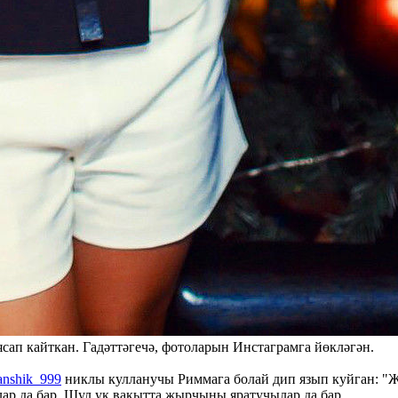
сап кайткан. Гадәттәгечә, фотоларын Инстаграмга йөкләгән.
anshik_999
никлы кулланучы Риммага болай дип язып куйган: "Җ
ар да бар. Шул ук вакытта җырчыны яратучылар да бар.