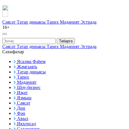
Сәясәт
Татар дөньясы
Тарих
Мәдәният
Эстрада
16+
Табарга
Сәясәт
Татар дөньясы
Тарих
Мәдәният
Эстрада
Сәхифәләр
Ясалма Фәһем
Җәмгыять
Татар дөньясы
Тарих
Мәдәният
Шоу-бизнес
Иҗат
Язмыш
Сәясәт
Дин
Фән
Авыл
Икътисад
Сәламәтлек