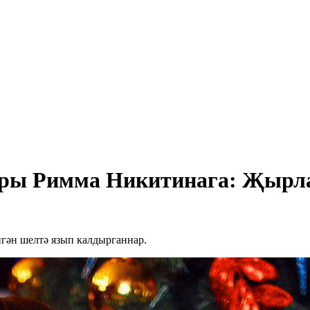
ары Римма Никитинага: Җырла
ән шелтә язып калдырганнар.