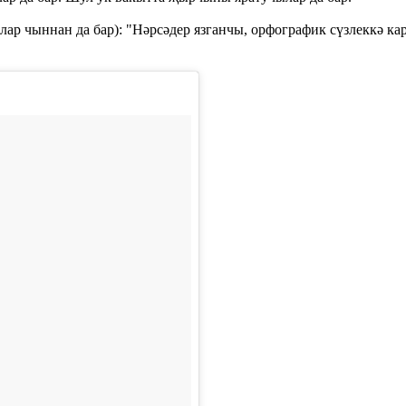
ар чыннан да бар): "Нәрсәдер язганчы, орфографик сүзлеккә кара