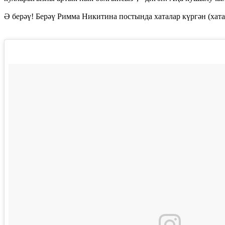
Ә берәү! Берәү Римма Никитина постында хаталар күргән (хатал