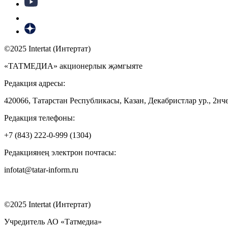
©2025 Intertat (Интертат)
«ТАТМЕДИА» акционерлык җәмгыяте
Редакция адресы:
420066, Татарстан Республикасы, Казан, Декабристлар ур., 2нче
Редакция телефоны:
+7 (843) 222-0-999 (1304)
Редакциянең электрон почтасы:
infotat@tatar-inform.ru
©2025 Intertat (Интертат)
Учредитель АО «Татмедиа»