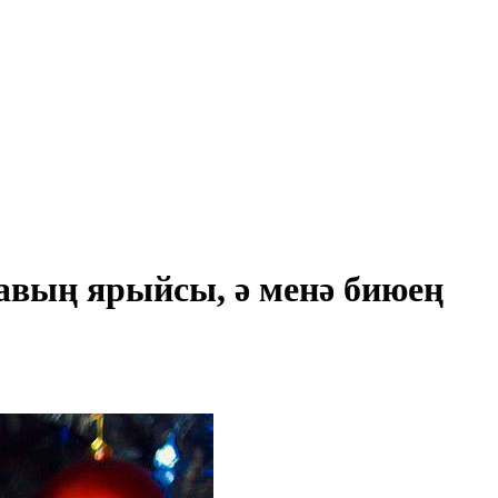
вың ярыйсы, ә менә биюең