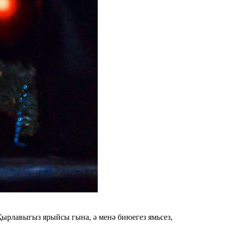
ырлавыгыз ярыйсы гына, ә менә биюегез ямьсез,