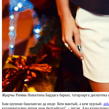
Җырчы Римма Никитина Бардага барып, татарларга дискотека я
Һәм шуннан башланган да инде. Кем мактый, ә кем хурлый.
aid
кулларыгызны артык нык болгыйсыз", - дигән. Аңа кушылучыл