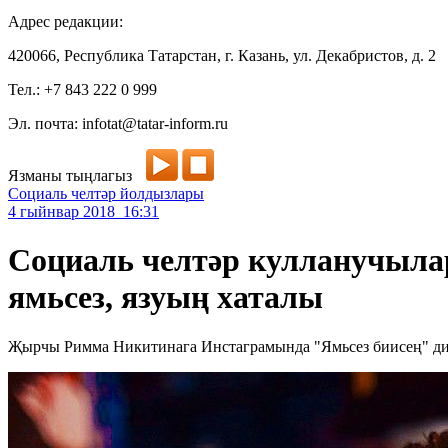
Адрес редакции:
420066, Республика Татарстан, г. Казань, ул. Декабристов, д. 2
Тел.: +7 843 222 0 999
Эл. почта: infotat@tatar-inform.ru
Язманы тыңлагыз
Социаль челтәр йолдызлары
4 гыйнвар 2018 16:31
Социаль челтәр кулланучыл
ямьсез, язуың хаталы
Җырчы Римма Никитинага Инстаграмында "Ямьсез биисең" диг