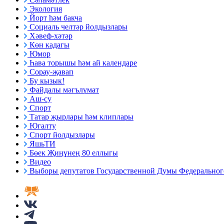
Экология
Йорт һәм бакча
Социаль челтәр йолдызлары
Хәвеф-хәтәр
Көн кадагы
Юмор
Һава торышы һәм ай календаре
Сорау-җавап
Бу кызык!
Файдалы мәгълүмат
Аш-су
Спорт
Татар җырлары һәм клиплары
Югалту
Спорт йолдызлары
ЯшьТИ
Бөек Җиңүнең 80 еллыгы
Видео
Выборы депутатов Государственной Думы Федерального