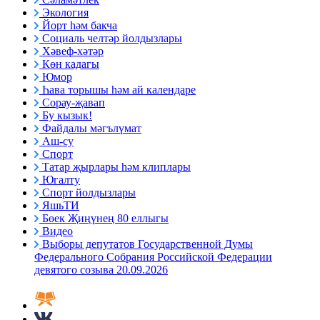
Экология
Йорт һәм бакча
Социаль челтәр йолдызлары
Хәвеф-хәтәр
Көн кадагы
Юмор
Һава торышы һәм ай календаре
Сорау-җавап
Бу кызык!
Файдалы мәгълүмат
Аш-су
Спорт
Татар җырлары һәм клиплары
Югалту
Спорт йолдызлары
ЯшьТИ
Бөек Җиңүнең 80 еллыгы
Видео
Выборы депутатов Государственной Думы
Федерального Собрания Российской Федерации
девятого созыва 20.09.2026