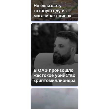
Не ешьте эту
готовую еду из
магазина: список
В ОАЭ произошло
жестокое убийство
криптомиллионера