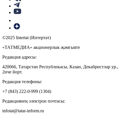
©2025 Intertat (Интертат)
«ТАТМЕДИА» акционерлык җәмгыяте
Редакция адресы:
420066, Татарстан Республикасы, Казан, Декабристлар ур.,
2нче йорт.
Редакция телефоны:
+7 (843) 222-0-999 (1304)
Редакциянең электрон почтасы:
infotat@tatar-inform.ru