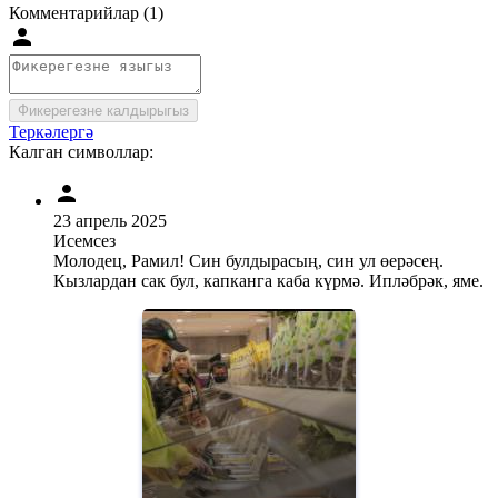
Комментарийлар (1)
Фикерегезне калдырыгыз
Теркәлергә
Калган символлар:
23 апрель 2025
Исемсез
Молодец, Рамил! Син булдырасың, син ул өерәсең.
Кызлардан сак бул, капканга каба күрмә. Ипләбрәк, яме.