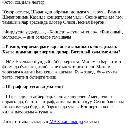
Фото: социаль челтәр
Юмор остасы, Шәрәпҗан образын дөньяга чыгаручы Рамил
Шәраповның Казанда концертлары узды. Сәхнә артында һәм
тамашачылар арасында блогер Олеся Лесная йөргән.
«Фирдүсне уздырды», «Концерт – супер-пупер», «Бик ошый,
молодец», – дип белдерә тамашачы
–
Рамил, төркемеңдәгеләр сине «таләпчән кеше» диләр.
Хәтта шампан да эчерми, диләр. Бөтенләй хәләлме әллә?
– Әйе. Быелдан шундый әйбер керттем. Минемчә һәр артист
формада булырга, дилбегәне нык тотарга тиеш. Минем
төркемгә килгән һәр кешегә кагыла. Бу – завод, бу – күчмә
театр, тәртип булырга тиеш.
–
Штрафлар сугасыңмы соң?
– Штраф дигән әйбер бар. Соңга калу өчен 2 мең, эчкән
очракта да, башта – штраф, аннары эштән куу. Сезон башында
нинди вәгъдә бирдем, барысы да үтәлә. Концертка кеше
килгәнме-юкмы – түләнә.
Интертат яңалыкларын
MAX-каналында
укыгыз