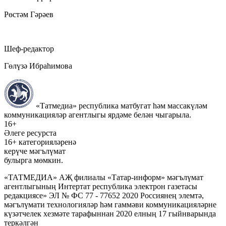
Рөстәм Гәрәев
Шеф-редактор
Гөлүзә Ибраһимова
«Татмедиа» республика матбугат һәм массакүләм
коммуникацияләр агентлыгы ярдәме белән чыгарыла.
16+
Әлеге ресурста
16+ категорияләренә
керүче мәгълүмат
булырга мөмкин.
«ТАТМЕДИА» АҖ филиалы «Татар-информ» мәгълүмат
агентлыгының Интертат республика электрон газетасы
редакциясе» ЭЛ № ФС 77 - 77652 2020 Россиянең элемтә,
мәгълүмати технологияләр һәм гаммәви коммуникацияләрне
күзәтчелек хезмәте тарафыннан 2020 елның 17 гыйнварында
теркәлгән