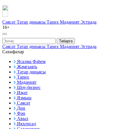
Сәясәт
Татар дөньясы
Тарих
Мәдәният
Эстрада
16+
Табарга
Сәясәт
Татар дөньясы
Тарих
Мәдәният
Эстрада
Сәхифәләр
Ясалма Фәһем
Җәмгыять
Татар дөньясы
Тарих
Мәдәният
Шоу-бизнес
Иҗат
Язмыш
Сәясәт
Дин
Фән
Авыл
Икътисад
Сәламәтлек