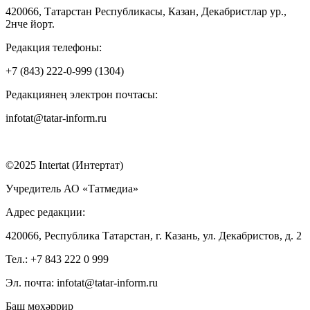
420066, Татарстан Республикасы, Казан, Декабристлар ур.,
2нче йорт.
Редакция телефоны:
+7 (843) 222-0-999 (1304)
Редакциянең электрон почтасы:
infotat@tatar-inform.ru
©2025 Intertat (Интертат)
Учредитель АО «Татмедиа»
Адрес редакции:
420066, Республика Татарстан, г. Казань, ул. Декабристов, д. 2
Тел.: +7 843 222 0 999
Эл. почта: infotat@tatar-inform.ru
Баш мөхәррир