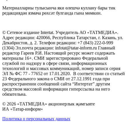
Материалларны тулысынча яки өлешчә куллану бары тик
редакциядән язмача рөхсәт булганда гына мөмкин.
© Сетевое издание Intertat. Учредитель АО «ТАТМЕДИА».
Адрес редакции: 420066, Республика Татарстан, г. Казань, ул.
Декабристов, д. 2. Телефон редакции: +7 (843) 222-0-999
(1304) Эл.почта редакции: infotat@tatar-inform.ru Главный
редактор Гареев Р.И. Настоящий ресурс может содержать
материалы 16+. СМИ зарегистрировано Федеральной
службой по надзору в сфере связи, информационных
технологий и массовых коммуникаций, номер записи серия
ЭЛ № ФС 77 - 77652 от 17.01.2020. В соответствии со статьей
23 Федерального закона о СМИ от 27.12.1991 года при
распространении сообщений сайта “Интертат” другим
средством массовой информации гиперссылка на него
обязательна.
© 2026 «ТАТМЕДИА» акционерлык җәмгыяте
ИА «Татар-информ»
Политика о персональных данных