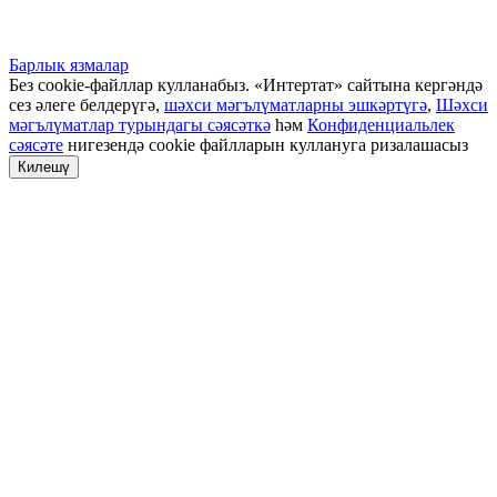
Барлык язмалар
Без cookie-файллар кулланабыз. «Интертат» сайтына кергәндә
сез әлеге белдерүгә,
шәхси мәгълүматларны эшкәртүгә
,
Шәхси
мәгълүматлар турындагы сәясәткә
һәм
Конфиденциальлек
сәясәте
нигезендә cookie файлларын куллануга ризалашасыз
Килешү