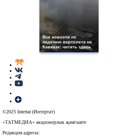
Все новости по
падению вертолета на
Кавказе: читать здесь
©2025 Intertat (Интертат)
«ТАТМЕДИА» акционерлык җәмгыяте
Редакция адресы: