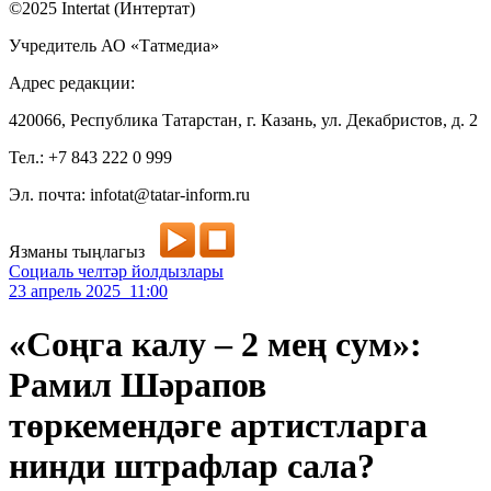
©2025 Intertat (Интертат)
Учредитель АО «Татмедиа»
Адрес редакции:
420066, Республика Татарстан, г. Казань, ул. Декабристов, д. 2
Тел.: +7 843 222 0 999
Эл. почта: infotat@tatar-inform.ru
Язманы тыңлагыз
Социаль челтәр йолдызлары
23 апрель 2025 11:00
«Соңга калу – 2 мең сум»:
Рамил Шәрапов
төркемендәге артистларга
нинди штрафлар сала?