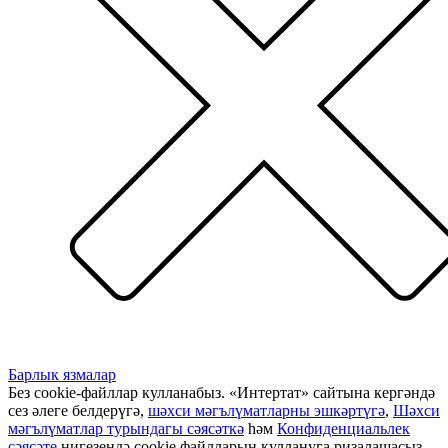
Барлык язмалар
Без cookie-файллар кулланабыз. «Интертат» сайтына кергәндә
сез әлеге белдерүгә,
шәхси мәгълүматларны эшкәртүгә
,
Шәхси
мәгълүматлар турындагы сәясәткә
һәм
Конфиденциальлек
сәясәте
нигезендә cookie файлларын куллануга ризалашасыз