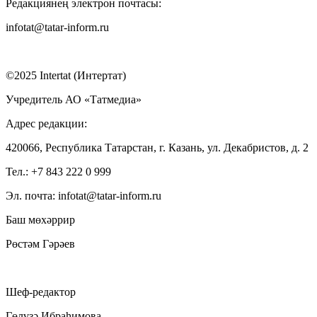
Редакциянең электрон почтасы:
infotat@tatar-inform.ru
©2025 Intertat (Интертат)
Учредитель АО «Татмедиа»
Адрес редакции:
420066, Республика Татарстан, г. Казань, ул. Декабристов, д. 2
Тел.: +7 843 222 0 999
Эл. почта: infotat@tatar-inform.ru
Баш мөхәррир
Рөстәм Гәрәев
Шеф-редактор
Гөлүзә Ибраһимова