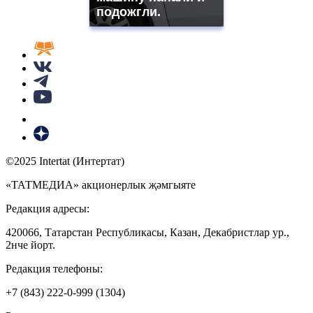
подожгли.
©2025 Intertat (Интертат)
«ТАТМЕДИА» акционерлык җәмгыяте
Редакция адресы:
420066, Татарстан Республикасы, Казан, Декабристлар ур.,
2нче йорт.
Редакция телефоны:
+7 (843) 222-0-999 (1304)