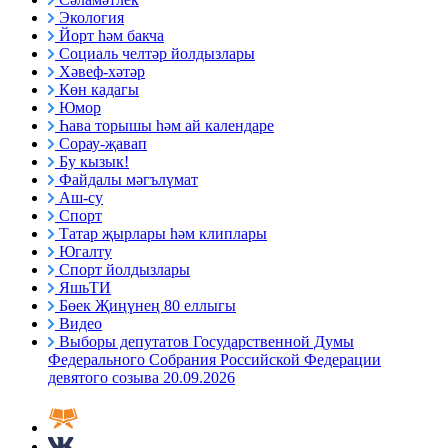
Экология
Йорт һәм бакча
Социаль челтәр йолдызлары
Хәвеф-хәтәр
Көн кадагы
Юмор
Һава торышы һәм ай календаре
Сорау-җавап
Бу кызык!
Файдалы мәгълүмат
Аш-су
Спорт
Татар җырлары һәм клиплары
Югалту
Спорт йолдызлары
ЯшьТИ
Бөек Җиңүнең 80 еллыгы
Видео
Выборы депутатов Государственной Думы
Федерального Собрания Российской Федерации
девятого созыва 20.09.2026