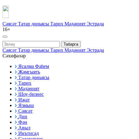
Сәясәт
Татар дөньясы
Тарих
Мәдәният
Эстрада
16+
Табарга
Сәясәт
Татар дөньясы
Тарих
Мәдәният
Эстрада
Сәхифәләр
Ясалма Фәһем
Җәмгыять
Татар дөньясы
Тарих
Мәдәният
Шоу-бизнес
Иҗат
Язмыш
Сәясәт
Дин
Фән
Авыл
Икътисад
Сәламәтлек