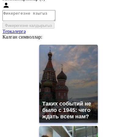
Фикерегезне калдырыгыз
Теркәлергә
Калган символлар:
Таких событий не
было с 1945: чего
ждать всем нам?