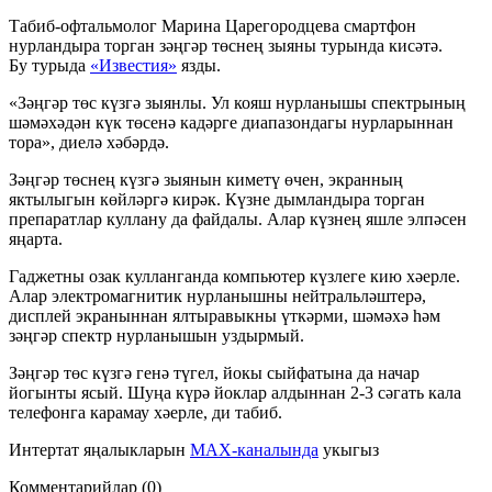
Табиб-офтальмолог Марина Царегородцева смартфон
нурландыра торган зәңгәр төснең зыяны турында кисәтә.
Бу турыда
«Известия»
язды.
«Зәңгәр төс күзгә зыянлы. Ул кояш нурланышы спектрының
шәмәхәдән күк төсенә кадәрге диапазондагы нурларыннан
тора», диелә хәбәрдә.
Зәңгәр төснең күзгә зыянын киметү өчен, экранның
яктылыгын көйләргә кирәк. Күзне дымландыра торган
препаратлар куллану да файдалы. Алар күзнең яшле элпәсен
яңарта.
Гаджетны озак кулланганда компьютер күзлеге кию хәерле.
Алар электромагнитик нурланышны нейтральләштерә,
дисплей экраныннан ялтыравыкны үткәрми, шәмәхә һәм
зәңгәр спектр нурланышын уздырмый.
Зәңгәр төс күзгә генә түгел, йокы сыйфатына да начар
йогынты ясый. Шуңа күрә йоклар алдыннан 2-3 сәгать кала
телефонга карамау хәерле, ди табиб.
Интертат яңалыкларын
MAX-каналында
укыгыз
Комментарийлар (0)