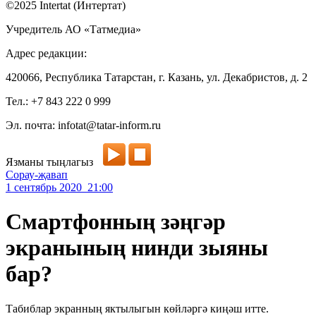
©2025 Intertat (Интертат)
Учредитель АО «Татмедиа»
Адрес редакции:
420066, Республика Татарстан, г. Казань, ул. Декабристов, д. 2
Тел.: +7 843 222 0 999
Эл. почта: infotat@tatar-inform.ru
Язманы тыңлагыз
Сорау-җавап
1 сентябрь 2020 21:00
Смартфонның зәңгәр
экранының нинди зыяны
бар?
Табиблар экранның яктылыгын көйләргә киңәш итте.