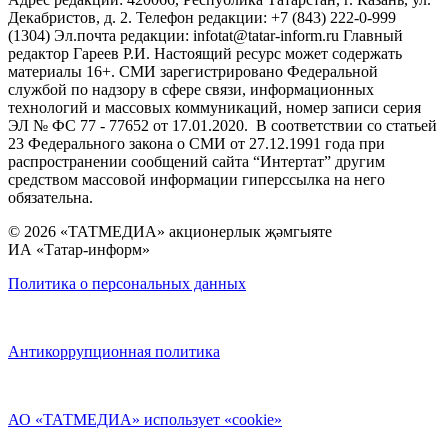
Декабристов, д. 2. Телефон редакции: +7 (843) 222-0-999
(1304) Эл.почта редакции: infotat@tatar-inform.ru Главный
редактор Гареев Р.И. Настоящий ресурс может содержать
материалы 16+. СМИ зарегистрировано Федеральной
службой по надзору в сфере связи, информационных
технологий и массовых коммуникаций, номер записи серия
ЭЛ № ФС 77 - 77652 от 17.01.2020. В соответствии со статьей
23 Федерального закона о СМИ от 27.12.1991 года при
распространении сообщений сайта “Интертат” другим
средством массовой информации гиперссылка на него
обязательна.
© 2026 «ТАТМЕДИА» акционерлык җәмгыяте
ИА «Татар-информ»
Политика о персональных данных
Антикоррупционная политика
АО «ТАТМЕДИА» использует «cookie»