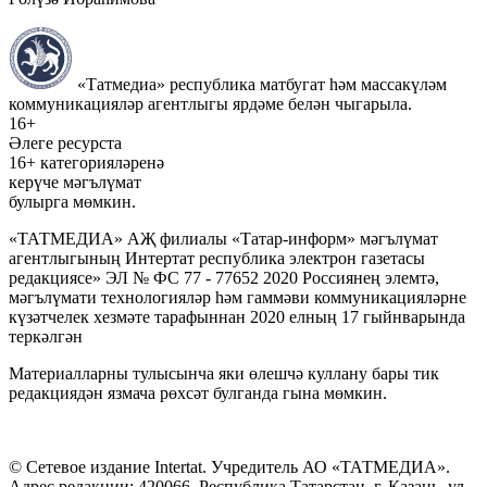
«Татмедиа» республика матбугат һәм массакүләм
коммуникацияләр агентлыгы ярдәме белән чыгарыла.
16+
Әлеге ресурста
16+ категорияләренә
керүче мәгълүмат
булырга мөмкин.
«ТАТМЕДИА» АҖ филиалы «Татар-информ» мәгълүмат
агентлыгының Интертат республика электрон газетасы
редакциясе» ЭЛ № ФС 77 - 77652 2020 Россиянең элемтә,
мәгълүмати технологияләр һәм гаммәви коммуникацияләрне
күзәтчелек хезмәте тарафыннан 2020 елның 17 гыйнварында
теркәлгән
Материалларны тулысынча яки өлешчә куллану бары тик
редакциядән язмача рөхсәт булганда гына мөмкин.
© Сетевое издание Intertat. Учредитель АО «ТАТМЕДИА».
Адрес редакции: 420066, Республика Татарстан, г. Казань, ул.