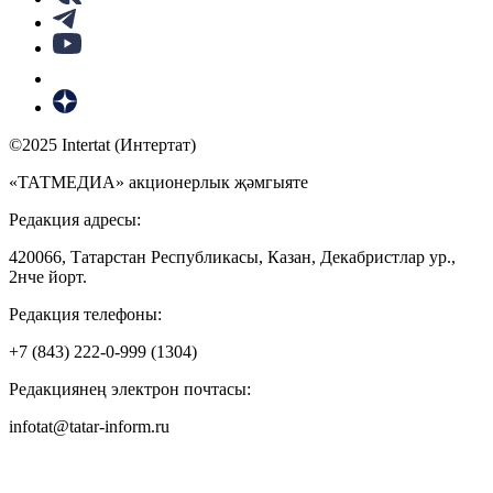
©2025 Intertat (Интертат)
«ТАТМЕДИА» акционерлык җәмгыяте
Редакция адресы:
420066, Татарстан Республикасы, Казан, Декабристлар ур.,
2нче йорт.
Редакция телефоны:
+7 (843) 222-0-999 (1304)
Редакциянең электрон почтасы:
infotat@tatar-inform.ru