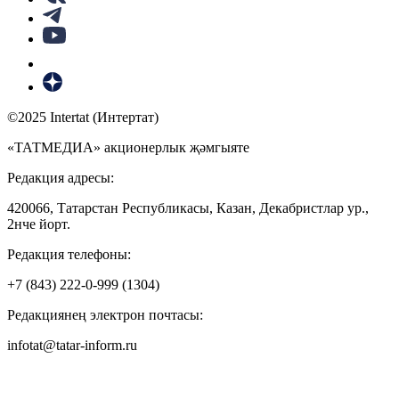
©2025 Intertat (Интертат)
«ТАТМЕДИА» акционерлык җәмгыяте
Редакция адресы:
420066, Татарстан Республикасы, Казан, Декабристлар ур.,
2нче йорт.
Редакция телефоны:
+7 (843) 222-0-999 (1304)
Редакциянең электрон почтасы:
infotat@tatar-inform.ru