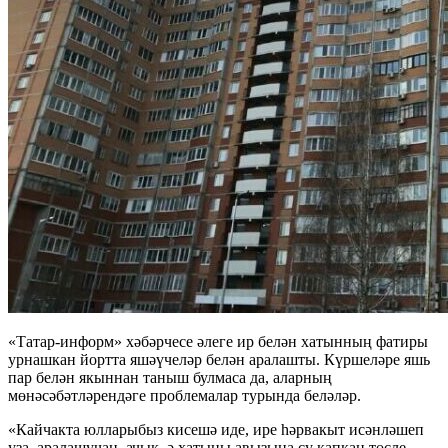
«Татар-информ» хәбәрчесе әлеге ир белән хатынның фатиры
урнашкан йортта яшәүчеләр белән аралашты. Күршеләре яшь
пар белән якыннан таныш булмаса да, аларның
мөнәсәбәтләрендәге проблемалар турында беләләр.
«Кайчакта юлларыбыз кисешә иде, ире һәрвакыт исәнләшеп
уза, аралашучан, ачык, ә хатыны авызына су капкан төсле.