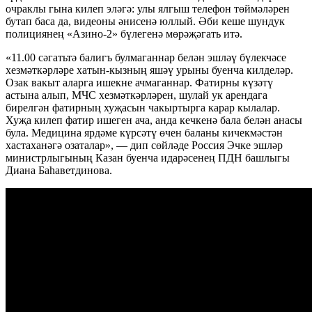
очраклы гына килеп эләгә: улы ялгыш телефон төймәләрен
бутап баса да, видеоны әнисенә юллый. Әби кеше шундук
полициянең «Азино-2» бүлегенә мөрәҗәгать итә.
«11.00 сәгатьтә балигъ булмаганнар белән эшләү бүлекчәсе
хезмәткәрләре хатын-кызның яшәү урыны буенча килделәр.
Озак вакыт аларга ишекне ачмаганнар. Фатирны күзәтү
астына алып, МЧС хезмәткәрләрен, шулай ук арендага
бирелгән фатирның хуҗасын чакыртырга карар кылалар.
Хуҗа килеп фатир ишеген ача, анда кечкенә бала белән анасы
була. Медицина ярдәме күрсәтү өчен баланы кичекмәстән
хастаханәгә озаталар», — дип сөйләде Россия Эчке эшләр
министрлыгының Казан буенча идарәсенең ПДН башлыгы
Диана Баһаветдинова.