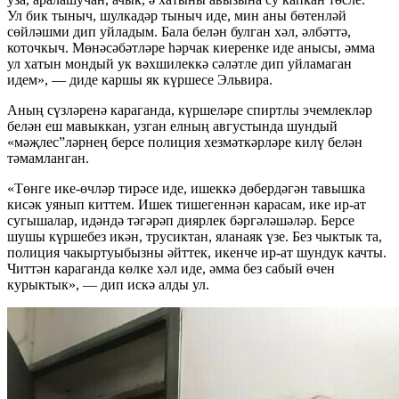
Ул бик тыныч, шулкадәр тыныч иде, мин аны бөтенләй
сөйләшми дип уйладым. Бала белән булган хәл, әлбәттә,
коточкыч. Мөнәсәбәтләре һәрчак киеренке иде анысы, әмма
ул хатын мондый ук вәхшилеккә сәләтле дип уйламаган
идем», — диде каршы як күршесе Эльвира.
Аның сүзләренә караганда, күршеләре спиртлы эчемлекләр
белән еш мавыккан, узган елның августында шундый
«мәҗлес”ләрнең берсе полиция хезмәткәрләре килү белән
тәмамланган.
«Төнге ике-өчләр тирәсе иде, ишеккә дөбердәгән тавышка
кисәк уянып киттем. Ишек тишегеннән карасам, ике ир-ат
сугышалар, идәндә тәгәрәп диярлек бәргәләшәләр. Берсе
шушы күршебез икән, трусиктан, яланаяк үзе. Без чыктык та,
полиция чакыртуыбызны әйттек, икенче ир-ат шундук качты.
Читтән караганда көлке хәл иде, әмма без сабый өчен
курыктык», — дип искә алды ул.