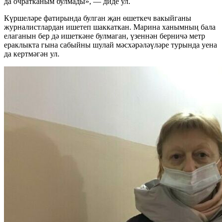
да очратканым булмады», — диде ул.
Күршеләре фатирында булган җан өшеткеч вакыйганы
журналистлардан ишетеп шаккаткан. Марина ханымның бала
елаганын бер дә ишеткәне булмаган, үзеннән берничә метр
ераклыкта гына сабыйны шулай мәсхәрәләүләре турында уена
да кертмәгән ул.