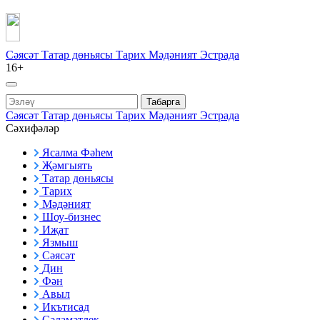
Сәясәт
Татар дөньясы
Тарих
Мәдәният
Эстрада
16+
Табарга
Сәясәт
Татар дөньясы
Тарих
Мәдәният
Эстрада
Сәхифәләр
Ясалма Фәһем
Җәмгыять
Татар дөньясы
Тарих
Мәдәният
Шоу-бизнес
Иҗат
Язмыш
Сәясәт
Дин
Фән
Авыл
Икътисад
Сәламәтлек