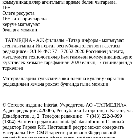
коммуникацияләр агентлыгы ярдәме белән чыгарыла.
16+
Әлеге ресурста
16+ категорияләренә
керүче мәгълүмат
булырга мөмкин.
«ТАТМЕДИА» АҖ филиалы «Татар-информ» мәгълүмат
агентлыгының Интертат республика электрон газетасы
редакциясе» ЭЛ № ФС 77 - 77652 2020 Россиянең элемтә,
мәгълүмати технологияләр һәм гаммәви коммуникацияләрне
күзәтчелек хезмәте тарафыннан 2020 елның 17 гыйнварында
теркәлгән
Материалларны тулысынча яки өлешчә куллану бары тик
редакциядән язмача рөхсәт булганда гына мөмкин.
© Сетевое издание Intertat. Учредитель АО «ТАТМЕДИА».
Адрес редакции: 420066, Республика Татарстан, г. Казань, ул.
Декабристов, д. 2. Телефон редакции: +7 (843) 222-0-999
(1304) Эл.почта редакции: infotat@tatar-inform.ru Главный
редактор Гареев Р.И. Настоящий ресурс может содержать
материалы 16+. СМИ зарегистрировано Федеральной