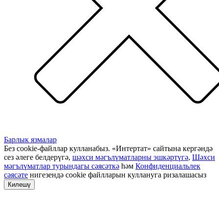
Барлык язмалар
Без cookie-файллар кулланабыз. «Интертат» сайтына кергәндә
сез әлеге белдерүгә,
шәхси мәгълүматларны эшкәртүгә
,
Шәхси
мәгълүматлар турындагы сәясәткә
һәм
Конфиденциальлек
сәясәте
нигезендә cookie файлларын куллануга ризалашасыз
Килешү