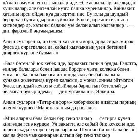
«Алар гомумән еш ызгышалар иде. Әле аерылалар, әле яңадан
кушылалар, әле бөтенләй күзгә-башка күренмиләр. Кайвакыт
хатыны ирен өйдән куа да кертми иде. Бу юлы да шундый
берәр хәл булгандыр дип уйлыйм. Бәлки, ире әнисе янына
киткәндер дә, хатыны баланы үзе белән алып калгандыр», —
дип фаразлый әңгәмәдәшем.
Аның сүзләренчә, ир белән хатынны коридорда сирәк-мирәк
булса да очраткаласа да, сабый кызчыкның үзен бөтенләй
диярлек күргәне булмаган.
«Бала бөтенләй юк кебек иде, һәрвакыт тыныч булды. Гадәттә,
әниләр балалары белән һавада йөрергә чыга, коляска белән,
мәсәлән. Баланы бакчага илткәндә яки әби-бабаларына
кунакка җыенганда күреп каласың, ә монда, әнием әйтмәгән
булса, шундый кечкенә сабыйлары барлыгын бөтенләй дә
белмәгән булыр идем», — дип уртаклашты Эльвира.
Аның сүзләрен «Татар-информ» хәбәрчесенә низаглы парның
икенче күршесе Марина ханым да раслады.
«Мин аларны бала белән бер генә тапкыр — фатирга күчеп
килгәндә генә күрдем. Ул вакытта әле сабый бик кечкенә иде,
переноскада күтәреп керделәр аны. Шуннан бирле бала белән
кая да булса чыкканнарын ялгыш бер генә тапкыр