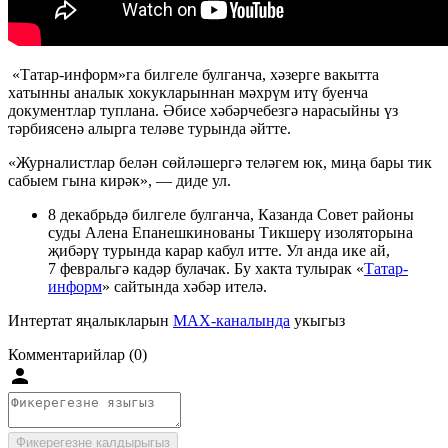
«Татар-информ»га билгеле булганча, хәзерге вакытта
хатынны аналык хокукларыннан мәхрүм итү буенча
документлар туплана. Әбисе хәбәрчебезгә нарасыйны үз
тәрбиясенә алырга теләве турында әйтте.
«Журналистлар белән сөйләшергә теләгем юк, миңа бары тик
сабыем гына кирәк», — диде ул.
8 декабрьдә билгеле булганча, Казанда Совет районы
суды Алена Епанешкинованы Тикшерү изоляторына
җибәрү турында карар кабул итте. Ул анда ике ай,
7 февральгә кадәр булачак. Бу хакта тулырак «
Татар-
информ
» сайтында хәбәр ителә.
Интертат яңалыкларын
MAX-каналында
укыгыз
Комментарийлар (0)
Фикерегезне калдырыгыз