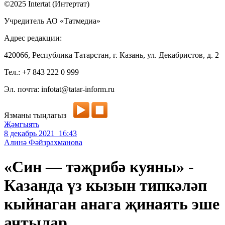
©2025 Intertat (Интертат)
Учредитель АО «Татмедиа»
Адрес редакции:
420066, Республика Татарстан, г. Казань, ул. Декабристов, д. 2
Тел.: +7 843 222 0 999
Эл. почта: infotat@tatar-inform.ru
Язманы тыңлагыз
Җәмгыять
8 декабрь 2021 16:43
Алинә Фәйзрахманова
«Син — тәҗрибә куяны» -
Казанда үз кызын типкәләп
кыйнаган анага җинаять эше
ачтылар