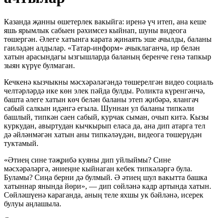
Казанда җанны өшетерлек вакыйга: иренә үч итеп, ана кеше
яшь ярымлык сабыен рәхимсез кыйнап, шуны видеога
төшергән. Әлеге хатынга карата җинаять эше ачылды, баланы
гаиләдән алдылар. «Татар-информ» ачыклаганча, ир белән
хатын арасындагы ызгышларда баланың беренче генә тапкыр
зыян күрүе булмаган.
Кечкенә кызчыкны мәсхәрәләгәндә төшерелгән видео социаль
челтәрләрдә ике көн элек пәйда булды. Роликта күренгәнчә,
башта әлеге хатын көч белән баланы этеп җибәрә, ялангач
сабый салкын идәнгә егыла. Шуннан ул баланы типкәли
башлый, типкән саен сабый, курчак сыман, очып китә. Кызы
куркудан, авыртудан кычкырып еласа да, ана дип атарга тел
дә әйләнмәгән хатын аны типкәләүдән, видеога төшерүдән
туктамый.
«Әтиең сине тәҗрибә куяны дип уйлыймы? Сине
мәсхәрәләргә, әниеңне кыйнаган кебек типкәләргә була.
Буламы? Сиңа берни дә булмый. Ә әтиең шул вакытта башка
хатыннар янында йөри», — дип сөйләнә кадр артында хатын.
Сөйләшүенә караганда, аның теле яхшы ук бәйләнә, исерек
булуы аңлашыла.