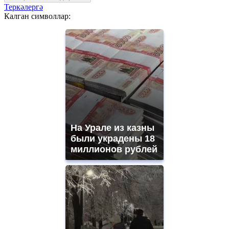
Теркәлергә
Калган символлар:
На Урале из казны
были украдены 18
миллионов рублей