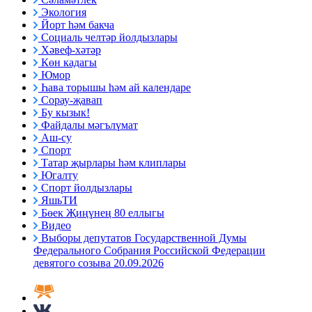
Экология
Йорт һәм бакча
Социаль челтәр йолдызлары
Хәвеф-хәтәр
Көн кадагы
Юмор
Һава торышы һәм ай календаре
Сорау-җавап
Бу кызык!
Файдалы мәгълүмат
Аш-су
Спорт
Татар җырлары һәм клиплары
Югалту
Спорт йолдызлары
ЯшьТИ
Бөек Җиңүнең 80 еллыгы
Видео
Выборы депутатов Государственной Думы
Федерального Собрания Российской Федерации
девятого созыва 20.09.2026