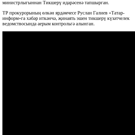
министрлыгыннан Тикшерү идарәсенә тапшырган.
ТР прокурорының өлкән ярдәмчесе Руслан Галиев «Татар-
информ»га хәбәр иткәнчә, җинаять эшен тикшерү күзәтчелек
ведомствосында аерым контрольгә алынган.