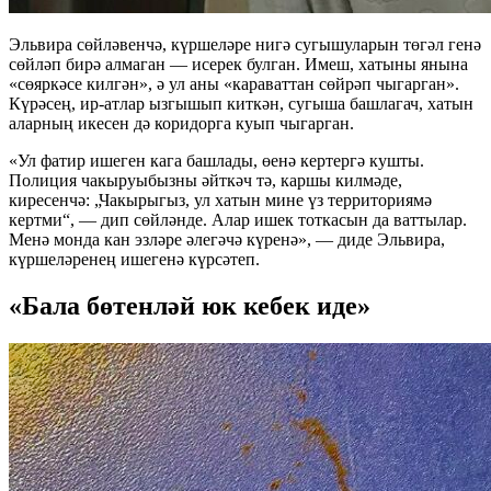
Эльвира сөйләвенчә, күршеләре нигә сугышуларын төгәл генә
сөйләп бирә алмаган — исерек булган. Имеш, хатыны янына
«сөяркәсе килгән», ә ул аны «караваттан сөйрәп чыгарган».
Күрәсең, ир-атлар ызгышып киткән, сугыша башлагач, хатын
аларның икесен дә коридорга куып чыгарган.
«Ул фатир ишеген кага башлады, өенә кертергә кушты.
Полиция чакыруыбызны әйткәч тә, каршы килмәде,
киресенчә: „Чакырыгыз, ул хатын мине үз территориямә
кертми“, — дип сөйләнде. Алар ишек тоткасын да ваттылар.
Менә монда кан эзләре әлегәчә күренә», — диде Эльвира,
күршеләренең ишегенә күрсәтеп.
«Бала бөтенләй юк кебек иде»