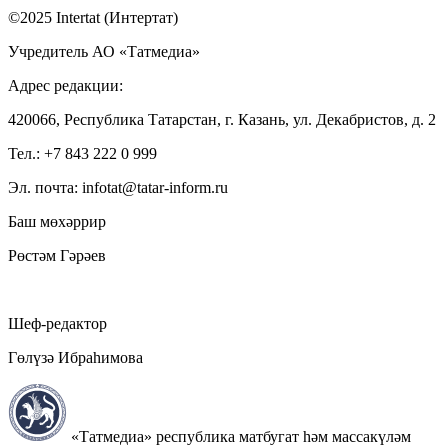
©2025 Intertat (Интертат)
Учредитель АО «Татмедиа»
Адрес редакции:
420066, Республика Татарстан, г. Казань, ул. Декабристов, д. 2
Тел.: +7 843 222 0 999
Эл. почта: infotat@tatar-inform.ru
Баш мөхәррир
Рөстәм Гәрәев
Шеф-редактор
Гөлүзә Ибраһимова
«Татмедиа» республика матбугат һәм массакүләм