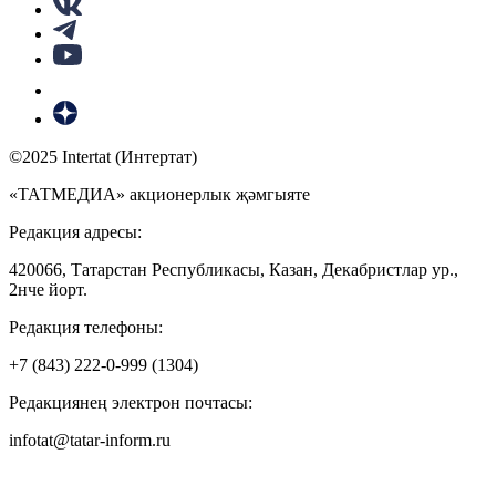
©2025 Intertat (Интертат)
«ТАТМЕДИА» акционерлык җәмгыяте
Редакция адресы:
420066, Татарстан Республикасы, Казан, Декабристлар ур.,
2нче йорт.
Редакция телефоны:
+7 (843) 222-0-999 (1304)
Редакциянең электрон почтасы:
infotat@tatar-inform.ru