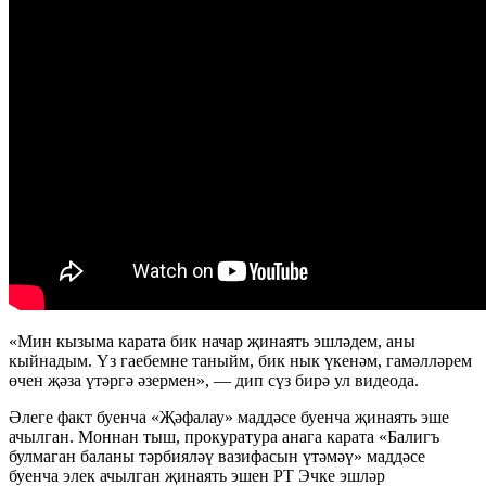
«Мин кызыма карата бик начар җинаять эшләдем, аны
кыйнадым. Үз гаебемне таныйм, бик нык үкенәм, гамәлләрем
өчен җәза үтәргә әзермен», — дип сүз бирә ул видеода.
Әлеге факт буенча «Җәфалау» маддәсе буенча җинаять эше
ачылган. Моннан тыш, прокуратура анага карата «Балигъ
булмаган баланы тәрбияләү вазифасын үтәмәү» маддәсе
буенча элек ачылган җинаять эшен РТ Эчке эшләр