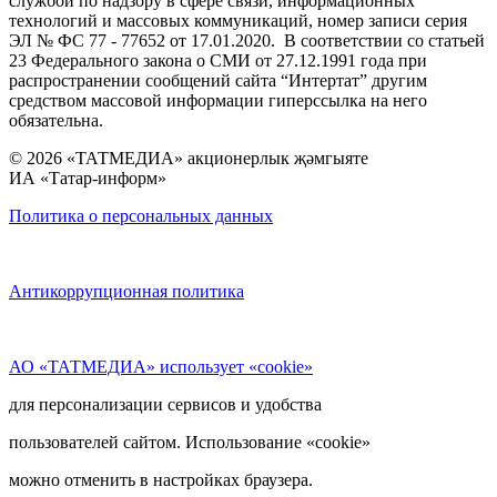
службой по надзору в сфере связи, информационных
технологий и массовых коммуникаций, номер записи серия
ЭЛ № ФС 77 - 77652 от 17.01.2020. В соответствии со статьей
23 Федерального закона о СМИ от 27.12.1991 года при
распространении сообщений сайта “Интертат” другим
средством массовой информации гиперссылка на него
обязательна.
© 2026 «ТАТМЕДИА» акционерлык җәмгыяте
ИА «Татар-информ»
Политика о персональных данных
Антикоррупционная политика
АО «ТАТМЕДИА» использует «cookie»
для персонализации сервисов и удобства
пользователей сайтом. Использование «cookie»
можно отменить в настройках браузера.