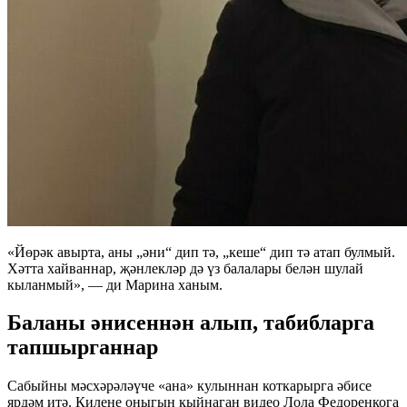
«Йөрәк авырта, аны „әни“ дип тә, „кеше“ дип тә атап булмый.
Хәтта хайваннар, җәнлекләр дә үз балалары белән шулай
кыланмый», — ди Марина ханым.
Баланы әнисеннән алып, табибларга
тапшырганнар
Сабыйны мәсхәрәләүче «ана» кулыннан коткарырга әбисе
ярдәм итә. Килене оныгын кыйнаган видео Лола Федоренкога