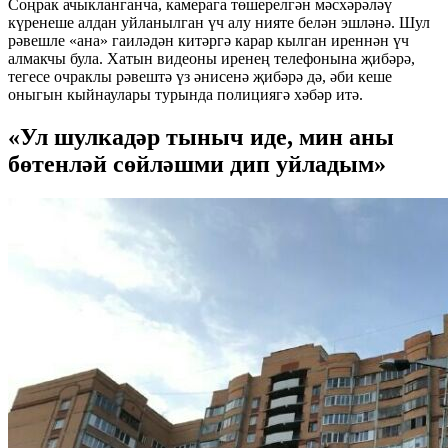
Соңрак ачыкланганча, камерага төшерелгән мәсхәрәләү
күренеше алдан уйланылган үч алу нияте белән эшләнә. Шул
рәвешле «ана» гаиләдән китәргә карар кылган иреннән үч
алмакчы була. Хатын видеоны иренең телефонына җибәрә,
тегесе очраклы рәвештә үз әнисенә җибәрә дә, әби кеше
оныгын кыйнаулары турында полициягә хәбәр итә.
«Ул шулкадәр тыныч иде, мин аны
бөтенләй сөйләшми дип уйладым»