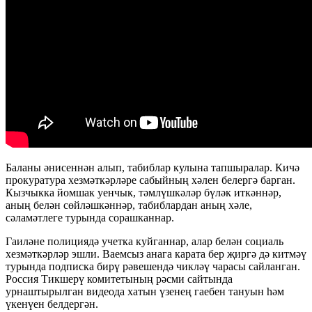
Баланы әнисеннән алып, табиблар кулына тапшыралар. Кичә
прокуратура хезмәткәрләре сабыйның хәлен белергә барган.
Кызчыкка йомшак уенчык, тәмлүшкәләр бүләк иткәннәр,
аның белән сөйләшкәннәр, табиблардан аның хәле,
сәламәтлеге турында сорашканнар.
Гаиләне полициядә учетка куйганнар, алар белән социаль
хезмәткәрләр эшли. Ваемсыз анага карата бер җиргә дә китмәү
турында подписка бирү рәвешендә чикләү чарасы сайланган.
Россия Тикшерү комитетының рәсми сайтында
урнаштырылган видеода хатын үзенең гаебен тануын һәм
үкенүен белдергән.