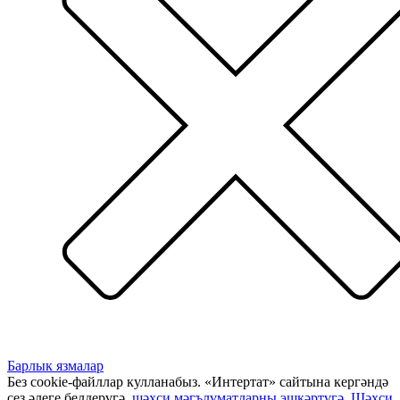
Барлык язмалар
Без cookie-файллар кулланабыз. «Интертат» сайтына кергәндә
сез әлеге белдерүгә,
шәхси мәгълүматларны эшкәртүгә
,
Шәхси