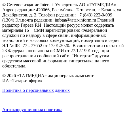
© Сетевое издание Intertat. Учредитель АО «ТАТМЕДИА».
Адрес редакции: 420066, Республика Татарстан, г. Казань, ул.
Декабристов, д. 2. Телефон редакции: +7 (843) 222-0-999
(1304) Эл.почта редакции: infotat@tatar-inform.ru Главный
редактор Гареев Р.И. Настоящий ресурс может содержать
материалы 16+. СМИ зарегистрировано Федеральной
службой по надзору в сфере связи, информационных
технологий и массовых коммуникаций, номер записи серия
ЭЛ № ФС 77 - 77652 от 17.01.2020. В соответствии со статьей
23 Федерального закона о СМИ от 27.12.1991 года при
распространении сообщений сайта “Интертат” другим
средством массовой информации гиперссылка на него
обязательна.
© 2026 «ТАТМЕДИА» акционерлык җәмгыяте
ИА «Татар-информ»
Политика о персональных данных
Антикоррупционная политика