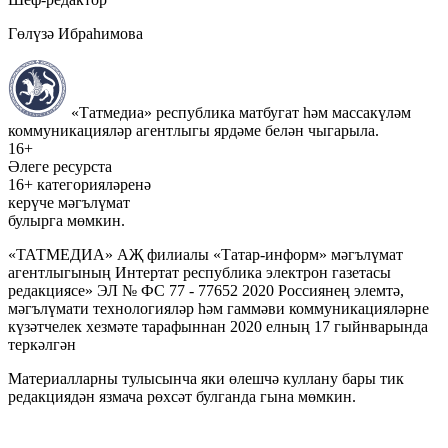
Гөлүзә Ибраһимова
«Татмедиа» республика матбугат һәм массакүләм
коммуникацияләр агентлыгы ярдәме белән чыгарыла.
16+
Әлеге ресурста
16+ категорияләренә
керүче мәгълүмат
булырга мөмкин.
«ТАТМЕДИА» АҖ филиалы «Татар-информ» мәгълүмат
агентлыгының Интертат республика электрон газетасы
редакциясе» ЭЛ № ФС 77 - 77652 2020 Россиянең элемтә,
мәгълүмати технологияләр һәм гаммәви коммуникацияләрне
күзәтчелек хезмәте тарафыннан 2020 елның 17 гыйнварында
теркәлгән
Материалларны тулысынча яки өлешчә куллану бары тик
редакциядән язмача рөхсәт булганда гына мөмкин.