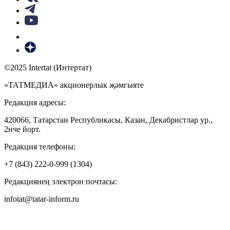
©2025 Intertat (Интертат)
«ТАТМЕДИА» акционерлык җәмгыяте
Редакция адресы:
420066, Татарстан Республикасы, Казан, Декабристлар ур.,
2нче йорт.
Редакция телефоны:
+7 (843) 222-0-999 (1304)
Редакциянең электрон почтасы:
infotat@tatar-inform.ru