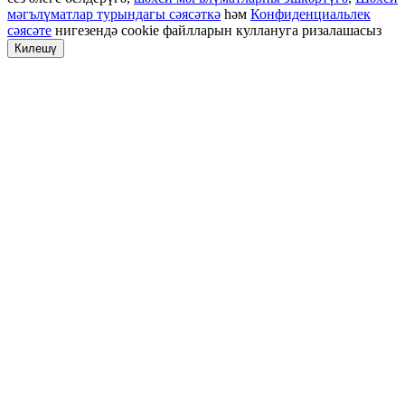
мәгълүматлар турындагы сәясәткә
һәм
Конфиденциальлек
сәясәте
нигезендә cookie файлларын куллануга ризалашасыз
Килешү