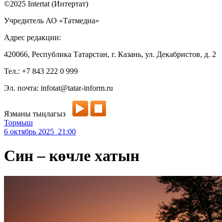
©2025 Intertat (Интертат)
Учредитель АО «Татмедиа»
Адрес редакции:
420066, Республика Татарстан, г. Казань, ул. Декабристов, д. 2
Тел.: +7 843 222 0 999
Эл. почта: infotat@tatar-inform.ru
Язманы тыңлагыз
Тормыш
6 октябрь 2025 21:00
Син – көчле хатын