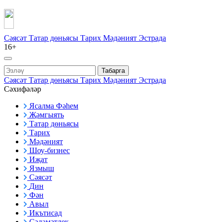
Сәясәт
Татар дөньясы
Тарих
Мәдәният
Эстрада
16+
Табарга
Сәясәт
Татар дөньясы
Тарих
Мәдәният
Эстрада
Сәхифәләр
Ясалма Фәһем
Җәмгыять
Татар дөньясы
Тарих
Мәдәният
Шоу-бизнес
Иҗат
Язмыш
Сәясәт
Дин
Фән
Авыл
Икътисад
Сәламәтлек