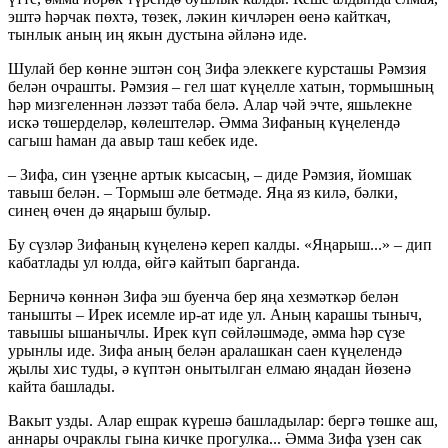
эштә һәрчак пөхтә, төзек, ләкин кичләрен өенә кайткач,
тынлык аның иң якын дустына әйләнә иде.
Шулай бер көнне эштән соң Зифа элеккеге курсташы Рәмзия
белән очрашты. Рәмзия – гел шат күңелле хатын, тормышның
һәр мизгеленнән ләззәт таба белә. Алар чәй эчте, яшьлекне
искә төшерделәр, көлештеләр. Әмма Зифаның күңелендә
сагыш һаман да авыр таш кебек иде.
– Зифа, син үзеңне артык кысасың, – диде Рәмзия, йомшак
тавыш белән. – Тормыш әле бетмәде. Яңа яз килә, бәлки,
синең өчен дә яңарыш булыр.
Бу сүзләр Зифаның күңеленә кереп калды. «Яңарыш...» – дип
кабатлады ул юлда, өйгә кайтып барганда.
Берничә көннән Зифа эш буенча бер яңа хезмәткәр белән
танышты – Ирек исемле ир-ат иде ул. Аның карашы тыныч,
тавышы ышанычлы. Ирек күп сөйләшмәде, әмма һәр сүзе
урынлы иде. Зифа аның белән аралашкан саен күңелендә
җылы хис туды, ә күптән онытылган елмаю яңадан йөзенә
кайта башлады.
Вакыт узды. Алар ешрак күрешә башладылар: бергә төшке аш,
аннары очраклы гына кичке прогулка... Әмма Зифа үзен сак