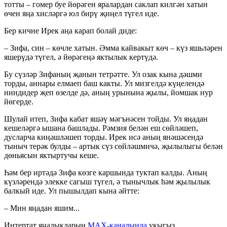
тотты – гомер буе йөрәген яралардан саклап килгән хатын
өчен яңа хисләргә юл бирү җиңел түгел иде.
Бер кичне Ирек аңа карап болай диде:
– Зифа, син – көчле хатын. Әмма кайвакыт көч – күз яшьләрен
яшерүдә түгел, ә йөрәгеңә яктылык кертүдә.
Бу сүзләр Зифаның җанын тетрәтте. Ул озак кына дәшми
торды, аннары елмаеп баш какты. Ул мизгелдә күңелендә
ниндидер җеп өзелде дә, аның урынына җылы, йомшак нур
йөгерде.
Шулай итеп, Зифа кабат яшәү мәгънәсен тойды. Ул яңадан
кешеләргә ышана башлады. Рәмзия белән еш сөйләшеп,
дусларча киңәшләшеп торды. Ирек исә аның янәшәсендә
тыныч терәк булды – артык сүз сөйләшмичә, җылылыгы белән
дөньясын яктыртучы кеше.
Һәм бер иртәдә Зифа көзге каршында туктап калды. Аның
күзләрендә элекке сагыш түгел, ә тынычлык һәм җылылык
балкый иде. Ул пышылдап кына әйтте:
– Мин яңадан яшим...
Интертат яңалыкларын
MAX-каналында
укыгыз