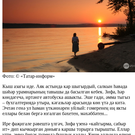
Фото: © «Татар-информ»
Кыш азагы иде. Аяк астында кар шыгырдый, салкын һавада
шәһәр урамнарының тавышы да басылган кебек. Зифа, һәр
көндәгечә, иртәнге автобуска ашыкты. Эше гади, әмма тыгыз
– бухгалтериядә утыра, кәгазьләр арасында көн үтә дә китә.
Эчтән генә ул һаман үткәннәрен уйлый: гомеренең иң якты
еллары белән бергә югалган бәхетен, мәхәббәтен...
Ире фаҗигале рәвештә үлгәч, Зифа үзенә «кайгырма, сабыр
ит» дип кычкырган дөньяга каршы торырга тырышты. Еллар
үтте, әмма йөрәк түрендә бушлык калды. Кеше алдында елмая,