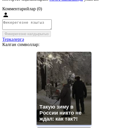
Комментарийлар (0)
Фикерегезне калдырыгыз
Теркәлергә
Калган символлар:
Такую зиму в
России никто не
ждал: как так?!