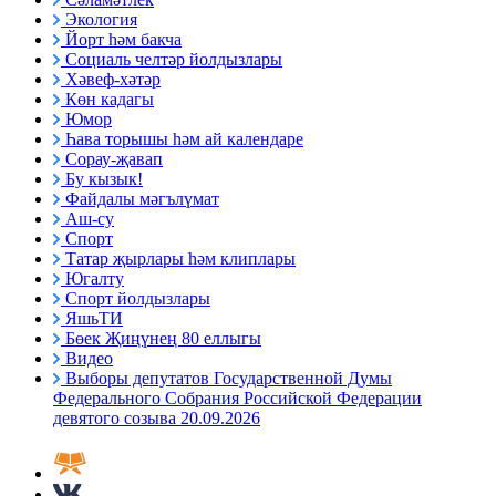
Экология
Йорт һәм бакча
Социаль челтәр йолдызлары
Хәвеф-хәтәр
Көн кадагы
Юмор
Һава торышы һәм ай календаре
Сорау-җавап
Бу кызык!
Файдалы мәгълүмат
Аш-су
Спорт
Татар җырлары һәм клиплары
Югалту
Спорт йолдызлары
ЯшьТИ
Бөек Җиңүнең 80 еллыгы
Видео
Выборы депутатов Государственной Думы
Федерального Собрания Российской Федерации
девятого созыва 20.09.2026