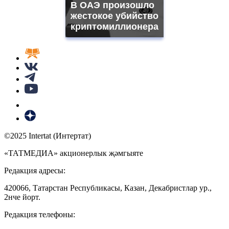
В ОАЭ произошло
жестокое убийство
криптомиллионера
©2025 Intertat (Интертат)
«ТАТМЕДИА» акционерлык җәмгыяте
Редакция адресы:
420066, Татарстан Республикасы, Казан, Декабристлар ур.,
2нче йорт.
Редакция телефоны: