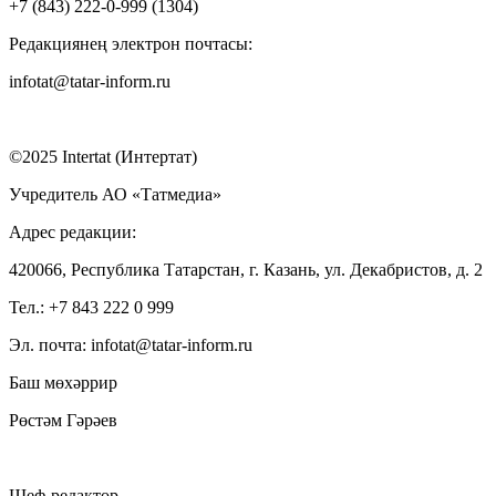
+7 (843) 222-0-999 (1304)
Редакциянең электрон почтасы:
infotat@tatar-inform.ru
©2025 Intertat (Интертат)
Учредитель АО «Татмедиа»
Адрес редакции:
420066, Республика Татарстан, г. Казань, ул. Декабристов, д. 2
Тел.: +7 843 222 0 999
Эл. почта: infotat@tatar-inform.ru
Баш мөхәррир
Рөстәм Гәрәев
Шеф-редактор