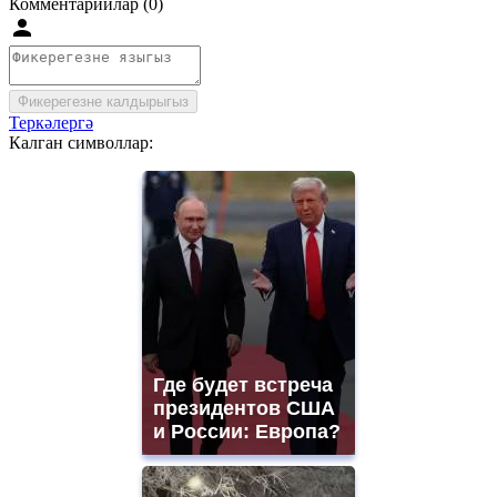
Комментарийлар (0)
Фикерегезне калдырыгыз
Теркәлергә
Калган символлар:
Где будет встреча
президентов США
и России: Европа?