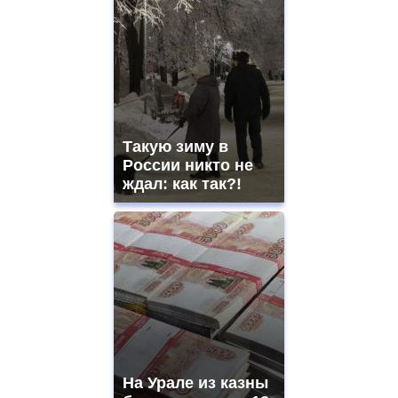
Такую зиму в
России никто не
ждал: как так?!
На Урале из казны