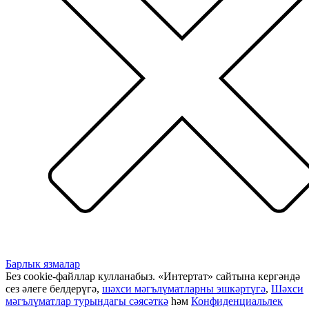
Барлык язмалар
Без cookie-файллар кулланабыз. «Интертат» сайтына кергәндә
сез әлеге белдерүгә,
шәхси мәгълүматларны эшкәртүгә
,
Шәхси
мәгълүматлар турындагы сәясәткә
һәм
Конфиденциальлек