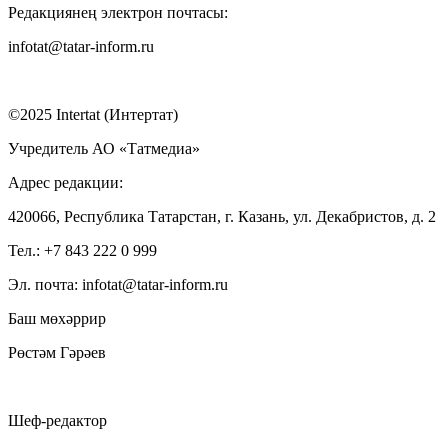
Редакциянең электрон почтасы:
infotat@tatar-inform.ru
©2025 Intertat (Интертат)
Учредитель АО «Татмедиа»
Адрес редакции:
420066, Республика Татарстан, г. Казань, ул. Декабристов, д. 2
Тел.: +7 843 222 0 999
Эл. почта: infotat@tatar-inform.ru
Баш мөхәррир
Рөстәм Гәрәев
Шеф-редактор