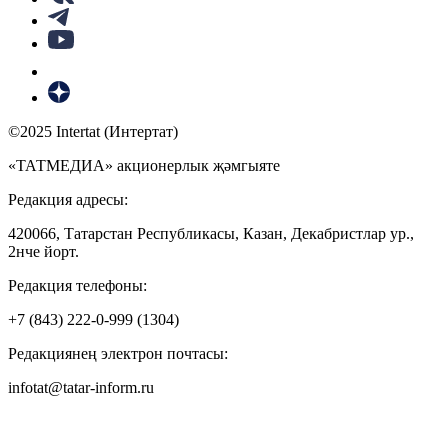
©2025 Intertat (Интертат)
«ТАТМЕДИА» акционерлык җәмгыяте
Редакция адресы:
420066, Татарстан Республикасы, Казан, Декабристлар ур.,
2нче йорт.
Редакция телефоны:
+7 (843) 222-0-999 (1304)
Редакциянең электрон почтасы:
infotat@tatar-inform.ru