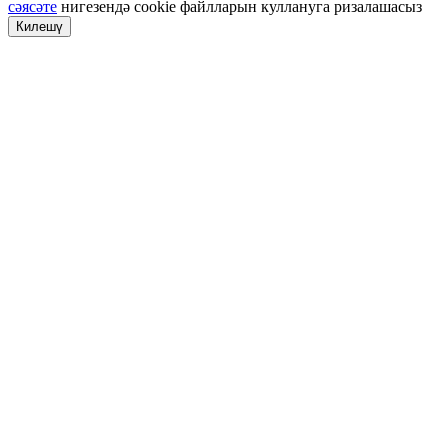
сәясәте
нигезендә cookie файлларын куллануга ризалашасыз
Килешү