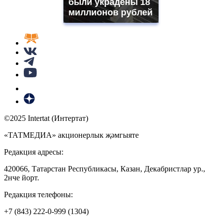
были украдены 18
миллионов рублей
©2025 Intertat (Интертат)
«ТАТМЕДИА» акционерлык җәмгыяте
Редакция адресы:
420066, Татарстан Республикасы, Казан, Декабристлар ур.,
2нче йорт.
Редакция телефоны:
+7 (843) 222-0-999 (1304)