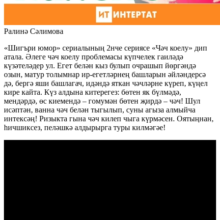
Ралинә Сәлимова
«Шигъри юмор» сериалының 2нче сериясе «Чәч коелу» дип
атала. Әлеге чәч коелу проблемасы күпчелек гаиләдә
күзәтеләдер ул. Егет белән кыз булып очрашып йөргәндә
озын, матур толымнар ир-егетләрнең башларын әйләндерсә
дә, бергә яши башлагач, идәндә яткан чәчләрне күреп, күңел
кире кайта. Күз алдына китерегез: бөтен як бүлмәдә,
мендәрдә, өс киемендә – гомумән бөтен җирдә – чәч! Шул
исәптән, ванна чәч белән тыгылып, суны агыза алмыйча
интексәң! Ризыкта гына чәч килеп чыга күрмәсен. Оятыңнан,
һичшиксез, пеләшкә алдырырга туры килмәгәе!