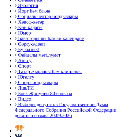
Экология
Йорт һәм бакча
Социаль челтәр йолдызлары
Хәвеф-хәтәр
Көн кадагы
Юмор
Һава торышы һәм ай календаре
Сорау-җавап
Бу кызык!
Файдалы мәгълүмат
Аш-су
Спорт
Татар җырлары һәм клиплары
Югалту
Спорт йолдызлары
ЯшьТИ
Бөек Җиңүнең 80 еллыгы
Видео
Выборы депутатов Государственной Думы
Федерального Собрания Российской Федерации
девятого созыва 20.09.2026