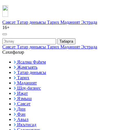
Сәясәт
Татар дөньясы
Тарих
Мәдәният
Эстрада
16+
Табарга
Сәясәт
Татар дөньясы
Тарих
Мәдәният
Эстрада
Сәхифәләр
Ясалма Фәһем
Җәмгыять
Татар дөньясы
Тарих
Мәдәният
Шоу-бизнес
Иҗат
Язмыш
Сәясәт
Дин
Фән
Авыл
Икътисад
Сәламәтлек