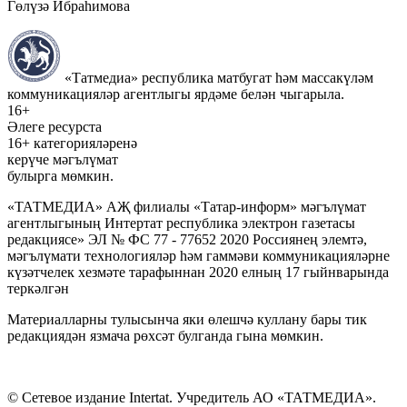
Гөлүзә Ибраһимова
«Татмедиа» республика матбугат һәм массакүләм
коммуникацияләр агентлыгы ярдәме белән чыгарыла.
16+
Әлеге ресурста
16+ категорияләренә
керүче мәгълүмат
булырга мөмкин.
«ТАТМЕДИА» АҖ филиалы «Татар-информ» мәгълүмат
агентлыгының Интертат республика электрон газетасы
редакциясе» ЭЛ № ФС 77 - 77652 2020 Россиянең элемтә,
мәгълүмати технологияләр һәм гаммәви коммуникацияләрне
күзәтчелек хезмәте тарафыннан 2020 елның 17 гыйнварында
теркәлгән
Материалларны тулысынча яки өлешчә куллану бары тик
редакциядән язмача рөхсәт булганда гына мөмкин.
© Сетевое издание Intertat. Учредитель АО «ТАТМЕДИА».