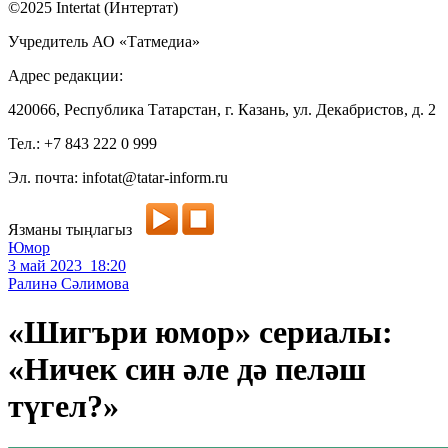
©2025 Intertat (Интертат)
Учредитель АО «Татмедиа»
Адрес редакции:
420066, Республика Татарстан, г. Казань, ул. Декабристов, д. 2
Тел.: +7 843 222 0 999
Эл. почта: infotat@tatar-inform.ru
Язманы тыңлагыз
Юмор
3 май 2023 18:20
Ралинә Сәлимова
«Шигъри юмор» сериалы:
«Ничек син әле дә пеләш
түгел?»