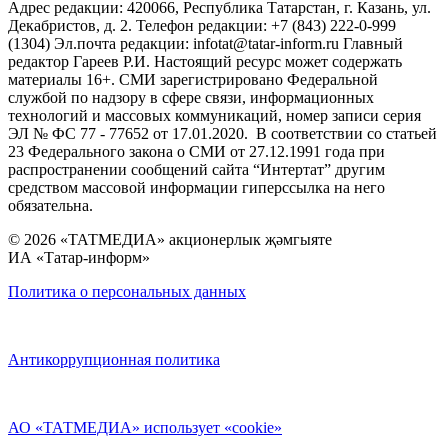
Адрес редакции: 420066, Республика Татарстан, г. Казань, ул.
Декабристов, д. 2. Телефон редакции: +7 (843) 222-0-999
(1304) Эл.почта редакции: infotat@tatar-inform.ru Главный
редактор Гареев Р.И. Настоящий ресурс может содержать
материалы 16+. СМИ зарегистрировано Федеральной
службой по надзору в сфере связи, информационных
технологий и массовых коммуникаций, номер записи серия
ЭЛ № ФС 77 - 77652 от 17.01.2020. В соответствии со статьей
23 Федерального закона о СМИ от 27.12.1991 года при
распространении сообщений сайта “Интертат” другим
средством массовой информации гиперссылка на него
обязательна.
© 2026 «ТАТМЕДИА» акционерлык җәмгыяте
ИА «Татар-информ»
Политика о персональных данных
Антикоррупционная политика
АО «ТАТМЕДИА» использует «cookie»