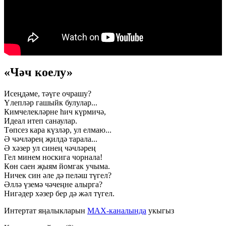
«Чәч коелу»
Исеңдәме, тәүге очрашу?
Үлепләр гашыйк булулар...
Кимчелекләрне һич күрмичә,
Идеал итеп санаулар.
Төпсез кара күзләр, ул елмаю...
Ә чәчләрең җилдә тарала...
Ә хәзер ул синең чәчләрең
Гел минем носкига чорнала!
Көн саен җыям йомгак учыма.
Ничек син әле дә пеләш түгел?
Әллә үземә чәчеңне алырга?
Нигәдер хәзер бер дә жәл түгел.
Интертат яңалыкларын
MAX-каналында
укыгыз