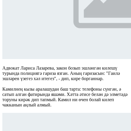
Адвокат Лариса Лазарева, закон бозып эшләнгән килешү
турында полициягә гариза язган. Аның гаризасын: "Гаилә
эшләрен үзегез хәл итегез", - дип, кире борганнар.
Камилнең кызы аралашудан баш тарта: телефоны сүнгән, ә
сатып алган фатирында яшәми. Хәтта әтисе белән дә элметәдә
торуны кирәк дип тапмый. Камил ни өчен болай килеп
чакканын аңлый алмый.