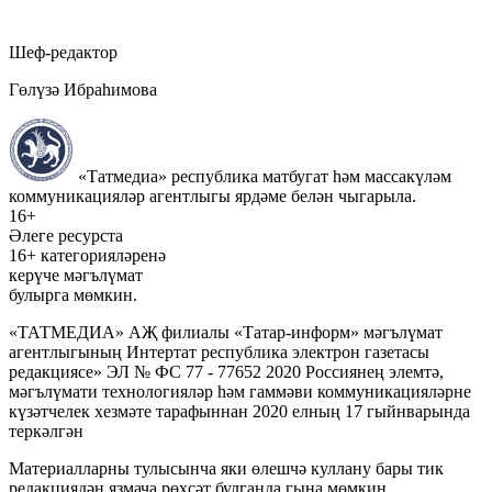
Шеф-редактор
Гөлүзә Ибраһимова
«Татмедиа» республика матбугат һәм массакүләм
коммуникацияләр агентлыгы ярдәме белән чыгарыла.
16+
Әлеге ресурста
16+ категорияләренә
керүче мәгълүмат
булырга мөмкин.
«ТАТМЕДИА» АҖ филиалы «Татар-информ» мәгълүмат
агентлыгының Интертат республика электрон газетасы
редакциясе» ЭЛ № ФС 77 - 77652 2020 Россиянең элемтә,
мәгълүмати технологияләр һәм гаммәви коммуникацияләрне
күзәтчелек хезмәте тарафыннан 2020 елның 17 гыйнварында
теркәлгән
Материалларны тулысынча яки өлешчә куллану бары тик
редакциядән язмача рөхсәт булганда гына мөмкин.