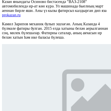
Казан янындагы Осиново бистәсендә "ВАЗ-2108"
автомобилендә ир-ат көн күрә. Ул машинада быелның март
аеннан бирле яши. Аны үз кызы фатирсыз калдырган дип яза
prokazan.ru
Камил Зарипов механик булып эшләгән. Аның Казанда 4
бүлмәле фатиры булган. 2015 елда хатыны белән аерылганнан
соң, милек бүлешәләр. Фатирны саталар, аның акчасын ир
белән хатын һәм ике баласы бүлешә.