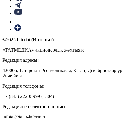
©2025 Intertat (Интертат)
«ТАТМЕДИА» акционерлык җәмгыяте
Редакция адресы:
420066, Татарстан Республикасы, Казан, Декабристлар ур.,
2нче йорт.
Редакция телефоны:
+7 (843) 222-0-999 (1304)
Редакциянең электрон почтасы:
infotat@tatar-inform.ru