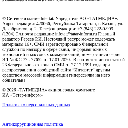
© Сетевое издание Intertat. Учредитель АО «ТАТМЕДИА».
Адрес редакции: 420066, Республика Татарстан, г. Казань, ул.
Декабристов, д. 2. Телефон редакции: +7 (843) 222-0-999
(1304) Эл.почта редакции: infotat@tatar-inform.ru Главный
редактор Гареев Р.И. Настоящий ресурс может содержать
материалы 16+. СМИ зарегистрировано Федеральной
службой по надзору в сфере связи, информационных
технологий и массовых коммуникаций, номер записи серия
ЭЛ № ФС 77 - 77652 от 17.01.2020. В соответствии со статьей
23 Федерального закона о СМИ от 27.12.1991 года при
распространении сообщений сайта “Интертат” другим
средством массовой информации гиперссылка на него
обязательна.
© 2026 «ТАТМЕДИА» акционерлык җәмгыяте
ИА «Татар-информ»
Политика о персональных данных
Антикоррупционная политика