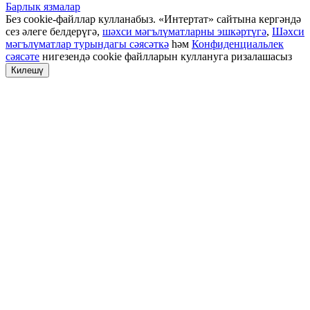
Барлык язмалар
Без cookie-файллар кулланабыз. «Интертат» сайтына кергәндә
сез әлеге белдерүгә,
шәхси мәгълүматларны эшкәртүгә
,
Шәхси
мәгълүматлар турындагы сәясәткә
һәм
Конфиденциальлек
сәясәте
нигезендә cookie файлларын куллануга ризалашасыз
Килешү