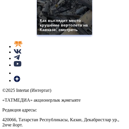
Как выглядит место
крушение вертолета на
Кавказе: смотреть
©2025 Intertat (Интертат)
«ТАТМЕДИА» акционерлык җәмгыяте
Редакция адресы:
420066, Татарстан Республикасы, Казан, Декабристлар ур.,
2нче йорт.