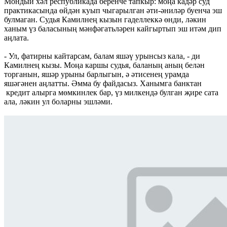
Мондый хәл республикада беренче тапкыр: моңа кадәр суд
практикасында өйдән куып чыгарылган әти-әниләр буенча эш
булмаган. Судья Камилнең кызын гаделлеккә өнди, ләкин
ханым үз баласының мәнфәгатьләрен кайгыртып эш итәм дип
аңлата.
- Ул, фатирны кайтарсам, балам яшәү урынсыз кала, - ди
Камилнең кызы. Моңа каршы судья, баланың аның белән
торганын, яшәр урыны барлыгын, ә әтисенең урамда
яшәгәнен аңлатты. Әмма бу файдасыз. Ханымга банктан
кредит алырга мөмкинлек бар, үз милкендә булган җире сата
ала, ләкин ул боларны эшләми.