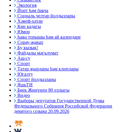
Экология
Йорт һәм бакча
Социаль челтәр йолдызлары
Хәвеф-хәтәр
Көн кадагы
Юмор
Һава торышы һәм ай календаре
Сорау-җавап
Бу кызык!
Файдалы мәгълүмат
Аш-су
Спорт
Татар җырлары һәм клиплары
Югалту
Спорт йолдызлары
ЯшьТИ
Бөек Җиңүнең 80 еллыгы
Видео
Выборы депутатов Государственной Думы
Федерального Собрания Российской Федерации
девятого созыва 20.09.2026