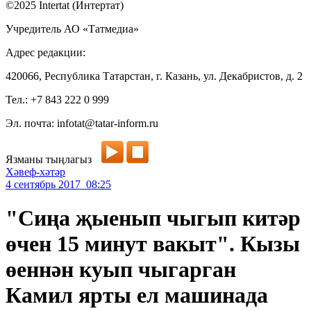
©2025 Intertat (Интертат)
Учредитель АО «Татмедиа»
Адрес редакции:
420066, Республика Татарстан, г. Казань, ул. Декабристов, д. 2
Тел.: +7 843 222 0 999
Эл. почта: infotat@tatar-inform.ru
Язманы тыңлагыз
Хәвеф-хәтәр
4 сентябрь 2017 08:25
"Сиңа җыенып чыгып китәр
өчен 15 минут вакыт". Кызы
өеннән куып чыгарган
Камил ярты ел машинада