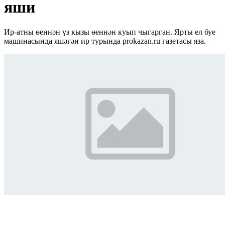
яши
Ир-атны өеннән үз кызы өеннән куып чыгарган. Ярты ел буе
машинасында яшәгән ир турында prokazan.ru газетасы яза.