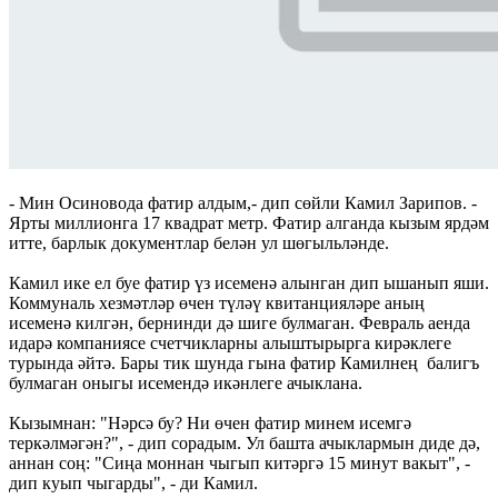
- Мин Осиновода фатир алдым,- дип сөйли Камил Зарипов. -
Ярты миллионга 17 квадрат метр. Фатир алганда кызым ярдәм
итте, барлык документлар белән ул шөгыльләнде.
Камил ике ел буе фатир үз исеменә алынган дип ышанып яши.
Коммуналь хезмәтләр өчен түләү квитанцияләре аның
исеменә килгән, бернинди дә шиге булмаган. Февраль аенда
идарә компаниясе счетчикларны алыштырырга кирәклеге
турында әйтә. Бары тик шунда гына фатир Камилнең балигъ
булмаган оныгы исемендә икәнлеге ачыклана.
Кызымнан: "Нәрсә бу? Ни өчен фатир минем исемгә
теркәлмәгән?", - дип сорадым. Ул башта ачыклармын диде дә,
аннан соң: "Сиңа моннан чыгып китәргә 15 минут вакыт", -
дип куып чыгарды", - ди Камил.