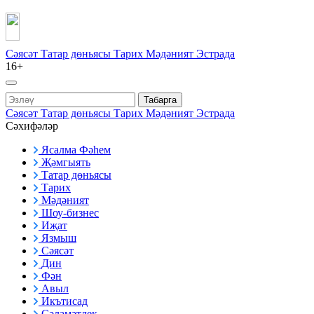
Сәясәт
Татар дөньясы
Тарих
Мәдәният
Эстрада
16+
Табарга
Сәясәт
Татар дөньясы
Тарих
Мәдәният
Эстрада
Сәхифәләр
Ясалма Фәһем
Җәмгыять
Татар дөньясы
Тарих
Мәдәният
Шоу-бизнес
Иҗат
Язмыш
Сәясәт
Дин
Фән
Авыл
Икътисад
Сәламәтлек