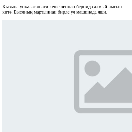
Кызына үпкәләгән әти кеше өеннән бернидә алмый чыгып
китә. Быелның мартыннан бирле ул машинада яши.