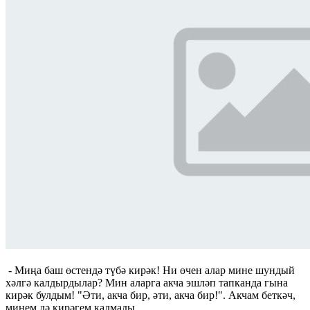
- Миңа баш өстендә түбә кирәк! Ни өчен алар мине шундый
хәлгә калдырдылар? Мин аларга акча эшләп тапканда гына
кирәк булдым! "Әти, акча бир, әти, акча бир!". Акчам беткәч,
минем дә кирәгем калмады....