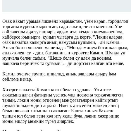
Озак вакыт урамда яшәвенә карамастан, үзен карап, тәрбияләп
торганы күренә: кырынган, гади ләкин, чиста киенгән. Үзе
сөйләвенчә аңа туганнары ярдәм итә: кемдер киемнәрен юа,
кайберсе юынырга, кунып чыгарга да кертә. "Ләкин аларда
озак вакытка калырга аның намусым кушмый, - ди Камил.
Аның бөтен яшәеше машинада. "Монда минем ботинкаларым,
азык-төлек, су, - дип, багажнигын күрсәтте Камил. Шунда ук
мунчала белән сабын. "Шешә белән су алам да коенам.
Башкача берничек тә булмый", - ди йортсыз калган ата кеше.
Камил өченче группа инвалид, аның аяклары авыру һәм
сөйләме начар.
Хәзерге вакытта Камил кызы белән судлаша. Ул әтисе
акчасына алган фатирны үзенең улы исеменә теркәгәнлеген
таный, ләкин моны әтисенең мәнфәгатьләрен кайгыртып
шулай эшләдем дип аңлата. Имеш, әтисенең милкен аның
белән яшәгән хатыннан саклаган. Башта ханым бәхәсне
тыныч юл белән генә хәл итү яклы була, ләкин хәзер инде
моны эшләү мөмкин түгел диярлек.