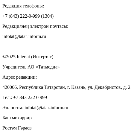
Редакция телефоны:
+7 (843) 222-0-999 (1304)
Редакциянең электрон почтасы:
infotat@tatar-inform.ru
©2025 Intertat (Интертат)
Учредитель АО «Татмедиа»
Адрес редакции:
420066, Республика Татарстан, г. Казань, ул. Декабристов, д. 2
Тел.: +7 843 222 0 999
Эл. почта: infotat@tatar-inform.ru
Баш мөхәррир
Рөстәм Гәрәев