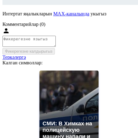
Интертат яңалыкларын
MAX-каналында
укыгыз
Комментарийлар (0)
Фикерегезне калдырыгыз
Теркәлергә
Калган символлар:
СМИ: В Химках на
полицейскую
машину напали и