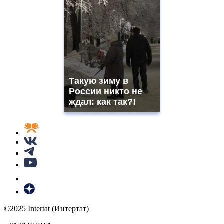
Такую зиму в
России никто не
ждал: как так?!
©2025 Intertat (Интертат)