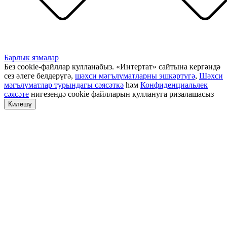
Барлык язмалар
Без cookie-файллар кулланабыз. «Интертат» сайтына кергәндә
сез әлеге белдерүгә,
шәхси мәгълүматларны эшкәртүгә
,
Шәхси
мәгълүматлар турындагы сәясәткә
һәм
Конфиденциальлек
сәясәте
нигезендә cookie файлларын куллануга ризалашасыз
Килешү