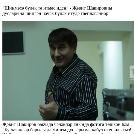
"Шиңмәсә бүләк тә итмәс идең” - Җәвит Шакировны
дусларына шиңгән чәчәк бүләк итүдә гаепләгәннәр
Җәвит Шакиров бакчада чәчәкләр янында фотога төшкән һәм
“Бу чәчәкләр барысы да минем дусларыма, кабул итеп алыгыз!