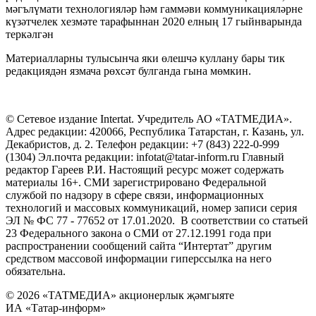
мәгълүмати технологияләр һәм гаммәви коммуникацияләрне
күзәтчелек хезмәте тарафыннан 2020 елның 17 гыйнварында
теркәлгән
Материалларны тулысынча яки өлешчә куллану бары тик
редакциядән язмача рөхсәт булганда гына мөмкин.
© Сетевое издание Intertat. Учредитель АО «ТАТМЕДИА».
Адрес редакции: 420066, Республика Татарстан, г. Казань, ул.
Декабристов, д. 2. Телефон редакции: +7 (843) 222-0-999
(1304) Эл.почта редакции: infotat@tatar-inform.ru Главный
редактор Гареев Р.И. Настоящий ресурс может содержать
материалы 16+. СМИ зарегистрировано Федеральной
службой по надзору в сфере связи, информационных
технологий и массовых коммуникаций, номер записи серия
ЭЛ № ФС 77 - 77652 от 17.01.2020. В соответствии со статьей
23 Федерального закона о СМИ от 27.12.1991 года при
распространении сообщений сайта “Интертат” другим
средством массовой информации гиперссылка на него
обязательна.
© 2026 «ТАТМЕДИА» акционерлык җәмгыяте
ИА «Татар-информ»