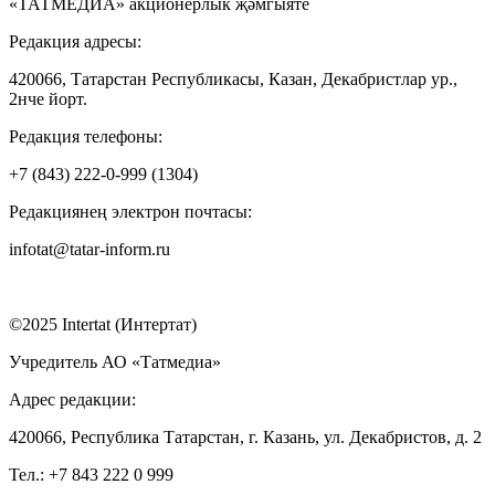
«ТАТМЕДИА» акционерлык җәмгыяте
Редакция адресы:
420066, Татарстан Республикасы, Казан, Декабристлар ур.,
2нче йорт.
Редакция телефоны:
+7 (843) 222-0-999 (1304)
Редакциянең электрон почтасы:
infotat@tatar-inform.ru
©2025 Intertat (Интертат)
Учредитель АО «Татмедиа»
Адрес редакции:
420066, Республика Татарстан, г. Казань, ул. Декабристов, д. 2
Тел.: +7 843 222 0 999