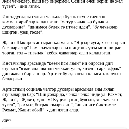
Җәй чәчәкләр, кыш кар бирермен. Сезнең өчен берни дә жәл
түгел”, - дип язган.
Инстадуслары сулган чәчкәләр бүләк итүне гаепләп
комментарийлар калдырган: “матур чәчәкләр бүләк ит
дусларыңа”, “шиңмәсә бүләк тә итмәс идең”, "бу чәчәкләр
шиңгән, үзең төсле”.
Җәвит Шакиров аптырап калмаган. “Яңгыр яуса, хәзер торып
басалар алар” һәм “чәчәкләр генә шиңгән - үзем мин шиңми
торган гөл – тигәнәк” кебек җаваплар язып калдырган.
Инстачылар арасында “көзен һәм язын” ни бирәсең дип
язучыга “язын яңа шытып чыккан үлән, көзен - сары яфрак"
дип җавап биргәннәр. Артист бу җаваптан кәнәгать калуын
белдергән.
Артистның социаль челтәр дуслары арасында аны яклап
язучылар да бар: “Шиңсәләр дә, чәчкә чәчкә инде ул. Рәхмәт,
Җәвит”, “Җәвит, җаным! Күңелең киң булсын, эш чәчәктә
түгел”, “рәхмәт, бигрәк юмарт син”, “аның исе бик тәмле.
Рәхмәт, Җәвит абый”, - дип язган алар.
/div>