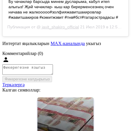
Бу чәчәкләр барсыда минем дусларыма, кабул итеп
алыгыз! Җәй чәчәкләр- кыш кар бирерменсезнең очен
ничава не жалкооооо#золфияжавитшакировлар
#жавитшакиров #кэмитжэвит #тнв#бст#татарэстрадасы #
Публикация от @
javit_shakiro_official
21 Июл 2019 в 12:51 PDT
Интертат яңалыкларын
MAX-каналында
укыгыз
Комментарийлар (0)
Фикерегезне калдырыгыз
Теркәлергә
Калган символлар: