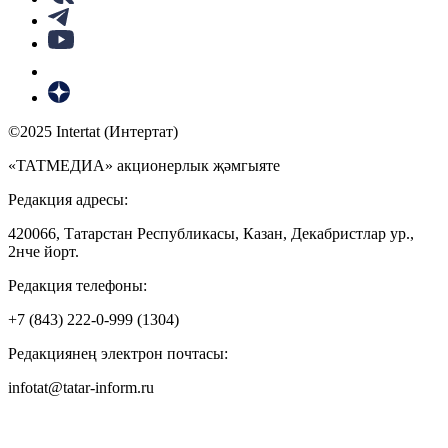
©2025 Intertat (Интертат)
«ТАТМЕДИА» акционерлык җәмгыяте
Редакция адресы:
420066, Татарстан Республикасы, Казан, Декабристлар ур.,
2нче йорт.
Редакция телефоны:
+7 (843) 222-0-999 (1304)
Редакциянең электрон почтасы:
infotat@tatar-inform.ru