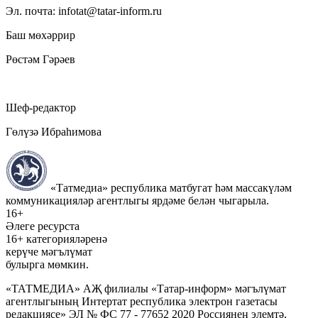
Эл. почта: infotat@tatar-inform.ru
Баш мөхәррир
Рөстәм Гәрәев
Шеф-редактор
Гөлүзә Ибраһимова
«Татмедиа» республика матбугат һәм массакүләм
коммуникацияләр агентлыгы ярдәме белән чыгарыла.
16+
Әлеге ресурста
16+ категорияләренә
керүче мәгълүмат
булырга мөмкин.
«ТАТМЕДИА» АҖ филиалы «Татар-информ» мәгълүмат
агентлыгының Интертат республика электрон газетасы
редакциясе» ЭЛ № ФС 77 - 77652 2020 Россиянең элемтә,