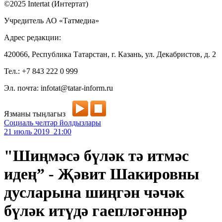
©2025 Intertat (Интертат)
Учредитель АО «Татмедиа»
Адрес редакции:
420066, Республика Татарстан, г. Казань, ул. Декабристов, д. 2
Тел.: +7 843 222 0 999
Эл. почта: infotat@tatar-inform.ru
Язманы тыңлагыз
Социаль челтәр йолдызлары
21 июль 2019 21:00
"Шиңмәсә бүләк тә итмәс
идең” - Җәвит Шакировны
дусларына шиңгән чәчәк
бүләк итүдә гаепләгәннәр