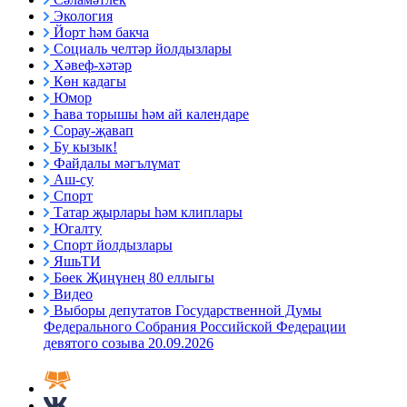
Экология
Йорт һәм бакча
Социаль челтәр йолдызлары
Хәвеф-хәтәр
Көн кадагы
Юмор
Һава торышы һәм ай календаре
Сорау-җавап
Бу кызык!
Файдалы мәгълүмат
Аш-су
Спорт
Татар җырлары һәм клиплары
Югалту
Спорт йолдызлары
ЯшьТИ
Бөек Җиңүнең 80 еллыгы
Видео
Выборы депутатов Государственной Думы
Федерального Собрания Российской Федерации
девятого созыва 20.09.2026