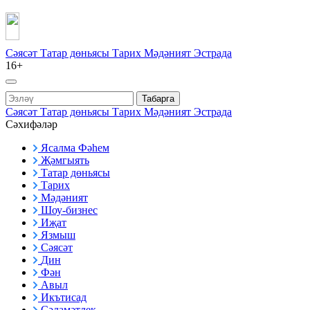
Сәясәт
Татар дөньясы
Тарих
Мәдәният
Эстрада
16+
Табарга
Сәясәт
Татар дөньясы
Тарих
Мәдәният
Эстрада
Сәхифәләр
Ясалма Фәһем
Җәмгыять
Татар дөньясы
Тарих
Мәдәният
Шоу-бизнес
Иҗат
Язмыш
Сәясәт
Дин
Фән
Авыл
Икътисад
Сәламәтлек