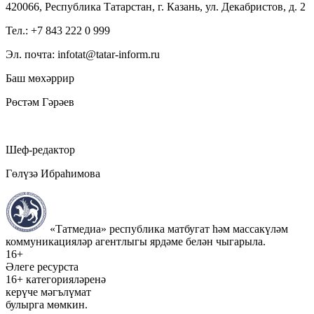
420066, Республика Татарстан, г. Казань, ул. Декабристов, д. 2
Тел.: +7 843 222 0 999
Эл. почта: infotat@tatar-inform.ru
Баш мөхәррир
Рөстәм Гәрәев
Шеф-редактор
Гөлүзә Ибраһимова
«Татмедиа» республика матбугат һәм массакүләм
коммуникацияләр агентлыгы ярдәме белән чыгарыла.
16+
Әлеге ресурста
16+ категорияләренә
керүче мәгълүмат
булырга мөмкин.