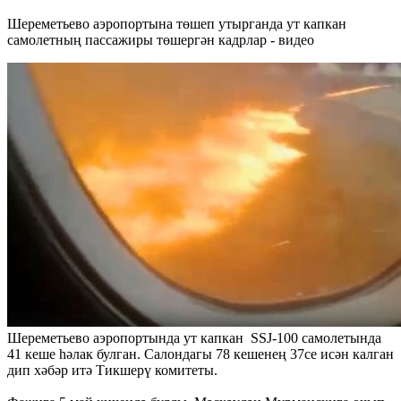
Шереметьево аэропортына төшеп утырганда ут капкан
самолетның пассажиры төшергән кадрлар - видео
Шереметьево аэропортында ут капкан SSJ-100 самолетында
41 кеше һәлак булган. Салондагы 78 кешенең 37се исән калган
дип хәбәр итә Тикшерү комитеты.