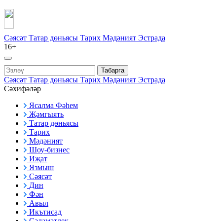
Сәясәт
Татар дөньясы
Тарих
Мәдәният
Эстрада
16+
Табарга
Сәясәт
Татар дөньясы
Тарих
Мәдәният
Эстрада
Сәхифәләр
Ясалма Фәһем
Җәмгыять
Татар дөньясы
Тарих
Мәдәният
Шоу-бизнес
Иҗат
Язмыш
Сәясәт
Дин
Фән
Авыл
Икътисад
Сәламәтлек