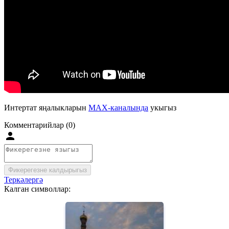
Интертат яңалыкларын
MAX-каналында
укыгыз
Комментарийлар (0)
Фикерегезне калдырыгыз
Теркәлергә
Калган символлар: