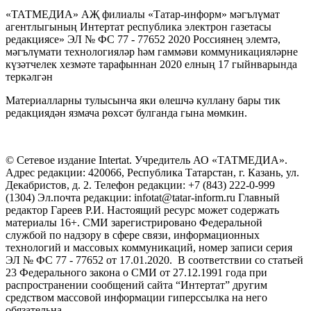
«ТАТМЕДИА» АҖ филиалы «Татар-информ» мәгълүмат
агентлыгының Интертат республика электрон газетасы
редакциясе» ЭЛ № ФС 77 - 77652 2020 Россиянең элемтә,
мәгълүмати технологияләр һәм гаммәви коммуникацияләрне
күзәтчелек хезмәте тарафыннан 2020 елның 17 гыйнварында
теркәлгән
Материалларны тулысынча яки өлешчә куллану бары тик
редакциядән язмача рөхсәт булганда гына мөмкин.
© Сетевое издание Intertat. Учредитель АО «ТАТМЕДИА».
Адрес редакции: 420066, Республика Татарстан, г. Казань, ул.
Декабристов, д. 2. Телефон редакции: +7 (843) 222-0-999
(1304) Эл.почта редакции: infotat@tatar-inform.ru Главный
редактор Гареев Р.И. Настоящий ресурс может содержать
материалы 16+. СМИ зарегистрировано Федеральной
службой по надзору в сфере связи, информационных
технологий и массовых коммуникаций, номер записи серия
ЭЛ № ФС 77 - 77652 от 17.01.2020. В соответствии со статьей
23 Федерального закона о СМИ от 27.12.1991 года при
распространении сообщений сайта “Интертат” другим
средством массовой информации гиперссылка на него
обязательна.