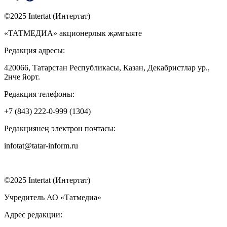
©2025 Intertat (Интертат)
«ТАТМЕДИА» акционерлык җәмгыяте
Редакция адресы:
420066, Татарстан Республикасы, Казан, Декабристлар ур.,
2нче йорт.
Редакция телефоны:
+7 (843) 222-0-999 (1304)
Редакциянең электрон почтасы:
infotat@tatar-inform.ru
©2025 Intertat (Интертат)
Учредитель АО «Татмедиа»
Адрес редакции: