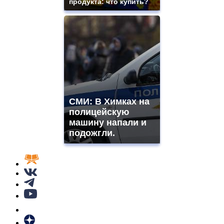
продукта: что купить?
СМИ: В Химках на
полицейскую
машину напали и
подожгли.