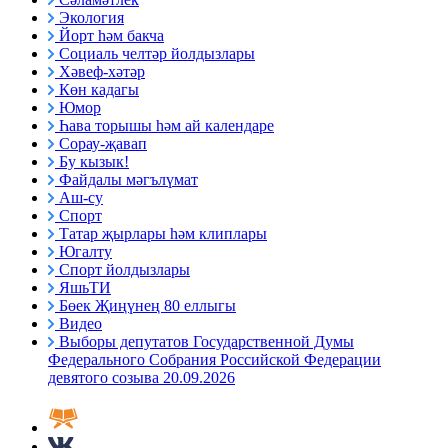
Экология
Йорт һәм бакча
Социаль челтәр йолдызлары
Хәвеф-хәтәр
Көн кадагы
Юмор
Һава торышы һәм ай календаре
Сорау-җавап
Бу кызык!
Файдалы мәгълүмат
Аш-су
Спорт
Татар җырлары һәм клиплары
Югалту
Спорт йолдызлары
ЯшьТИ
Бөек Җиңүнең 80 еллыгы
Видео
Выборы депутатов Государственной Думы
Федерального Собрания Российской Федерации
девятого созыва 20.09.2026