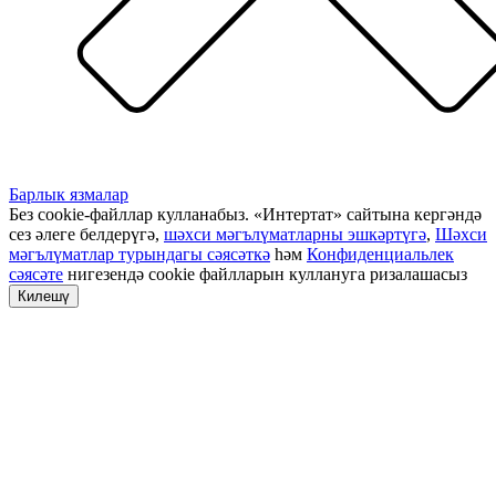
Барлык язмалар
Без cookie-файллар кулланабыз. «Интертат» сайтына кергәндә
сез әлеге белдерүгә,
шәхси мәгълүматларны эшкәртүгә
,
Шәхси
мәгълүматлар турындагы сәясәткә
һәм
Конфиденциальлек
сәясәте
нигезендә cookie файлларын куллануга ризалашасыз
Килешү