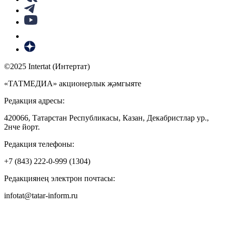
©2025 Intertat (Интертат)
«ТАТМЕДИА» акционерлык җәмгыяте
Редакция адресы:
420066, Татарстан Республикасы, Казан, Декабристлар ур.,
2нче йорт.
Редакция телефоны:
+7 (843) 222-0-999 (1304)
Редакциянең электрон почтасы:
infotat@tatar-inform.ru