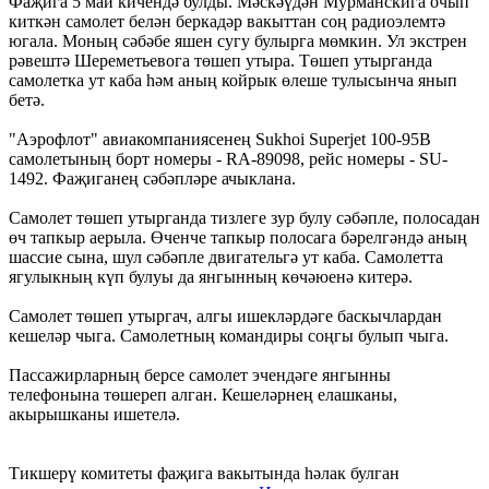
Фаҗига 5 май кичендә булды. Мәскәүдән Мурманскига очып
киткән самолет белән беркадәр вакыттан соң радиоэлемтә
югала. Моның сәбәбе яшен сугу булырга мөмкин. Ул экстрен
рәвештә Шереметьевога төшеп утыра. Төшеп утырганда
самолетка ут каба һәм аның койрык өлеше тулысынча янып
бетә.
"Аэрофлот" авиакомпаниясенең Sukhoi Superjet 100-95B
самолетының борт номеры - RA-89098, рейс номеры - SU-
1492. Фаҗиганең сәбәпләре ачыклана.
Самолет төшеп утырганда тизлеге зур булу сәбәпле, полосадан
өч тапкыр аерыла. Өченче тапкыр полосага бәрелгәндә аның
шассие сына, шул сәбәпле двигательгә ут каба. Самолетта
ягулыкның күп булуы да янгынның көчәюенә китерә.
Самолет төшеп утыргач, алгы ишекләрдәге баскычлардан
кешеләр чыга. Самолетның командиры соңгы булып чыга.
Пассажирларның берсе самолет эчендәге янгынны
телефонына төшереп алган. Кешеләрнең елашканы,
акырышканы ишетелә.
Тикшерү комитеты фаҗига вакытында һәлак булган