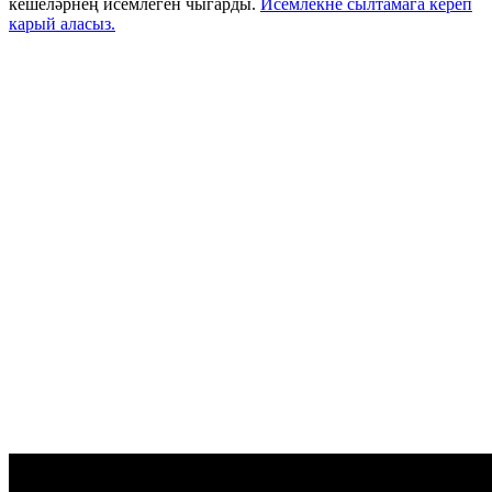
кешеләрнең исемлеген чыгарды.
Исемлекне сылтамага кереп
карый аласыз.