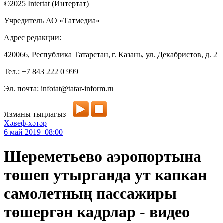
©2025 Intertat (Интертат)
Учредитель АО «Татмедиа»
Адрес редакции:
420066, Республика Татарстан, г. Казань, ул. Декабристов, д. 2
Тел.: +7 843 222 0 999
Эл. почта: infotat@tatar-inform.ru
Язманы тыңлагыз
Хәвеф-хәтәр
6 май 2019 08:00
Шереметьево аэропортына
төшеп утырганда ут капкан
самолетның пассажиры
төшергән кадрлар - видео