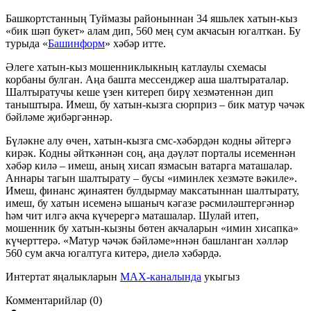
Башкортстанның Туймазы районыннан 34 яшьлек хатын-кыз
«бик шәп букет» алам дип, 560 мең сум акчасын югалткан. Бу
турыда «
Башинформ
» хәбәр итте.
Әлеге хатын-кыз мошенниклыкның катлаулы схемасы
корбаны булган. Аңа башта мессенджер аша шалтыраталар.
Шалтыратучы кеше үзен китереп бирү хезмәтеннән дип
таныштыра. Имеш, бу хатын-кызга сюрприз – бик матур чәчәк
бәйләме җибәргәннәр.
Бүләкне алу өчен, хатын-кызга смс-хәбәрдән кодны әйтергә
кирәк. Кодны әйткәннән соң, аңа дәүләт порталы исеменнән
хәбәр килә – имеш, аның хисап язмасын ватарга маташалар.
Аннары тагын шалтырату – бусы «иминлек хезмәте вәкиле».
Имеш, финанс җинаятен булдырмау максатыннан шалтырату,
имеш, бу хатын исеменә ышаныч кәгазе рәсмиләштергәннәр
һәм чит илгә акча күчерергә маташалар. Шулай итеп,
мошенник бу хатын-кызны бөтен акчаларын «имин хисапка»
күчерттерә. «Матур чәчәк бәйләме»ннән башланган хәлләр
560 сум акча югалтуга китерә, диелә хәбәрдә.
Интертат яңалыкларын
MAX-каналында
укыгыз
Комментарийлар (0)