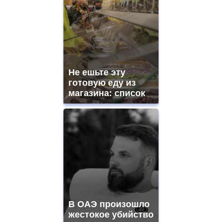
Не ешьте эту
готовую еду из
магазина: список
В ОАЭ произошло
жестокое убийство