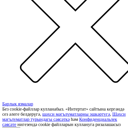
Барлык язмалар
Без cookie-файллар кулланабыз. «Интертат» сайтына кергәндә
сез әлеге белдерүгә,
шәхси мәгълүматларны эшкәртүгә
,
Шәхси
мәгълүматлар турындагы сәясәткә
һәм
Конфиденциальлек
сәясәте
нигезендә cookie файлларын куллануга ризалашасыз