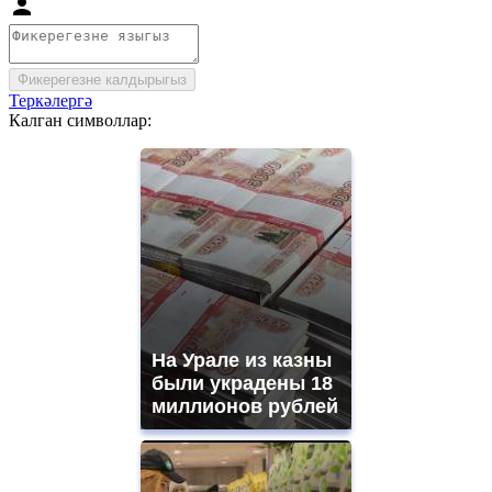
Фикерегезне калдырыгыз
Теркәлергә
Калган символлар:
На Урале из казны
были украдены 18
миллионов рублей