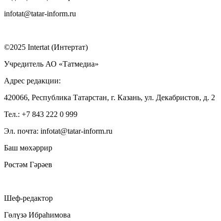
infotat@tatar-inform.ru
©2025 Intertat (Интертат)
Учредитель АО «Татмедиа»
Адрес редакции:
420066, Республика Татарстан, г. Казань, ул. Декабристов, д. 2
Тел.: +7 843 222 0 999
Эл. почта: infotat@tatar-inform.ru
Баш мөхәррир
Рөстәм Гәрәев
Шеф-редактор
Гөлүзә Ибраһимова