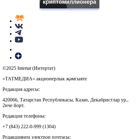
криптомиллионера
©2025 Intertat (Интертат)
«ТАТМЕДИА» акционерлык җәмгыяте
Редакция адресы:
420066, Татарстан Республикасы, Казан, Декабристлар ур.,
2нче йорт.
Редакция телефоны:
+7 (843) 222-0-999 (1304)
Редакциянең электрон почтасы: