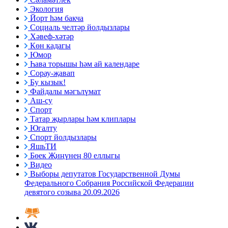
Экология
Йорт һәм бакча
Социаль челтәр йолдызлары
Хәвеф-хәтәр
Көн кадагы
Юмор
Һава торышы һәм ай календаре
Сорау-җавап
Бу кызык!
Файдалы мәгълүмат
Аш-су
Спорт
Татар җырлары һәм клиплары
Югалту
Спорт йолдызлары
ЯшьТИ
Бөек Җиңүнең 80 еллыгы
Видео
Выборы депутатов Государственной Думы
Федерального Собрания Российской Федерации
девятого созыва 20.09.2026