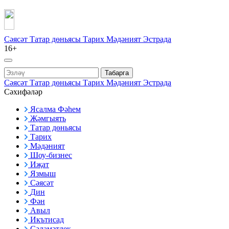
Сәясәт
Татар дөньясы
Тарих
Мәдәният
Эстрада
16+
Табарга
Сәясәт
Татар дөньясы
Тарих
Мәдәният
Эстрада
Сәхифәләр
Ясалма Фәһем
Җәмгыять
Татар дөньясы
Тарих
Мәдәният
Шоу-бизнес
Иҗат
Язмыш
Сәясәт
Дин
Фән
Авыл
Икътисад
Сәламәтлек