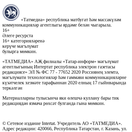
«Татмедиа» республика матбугат һәм массакүләм
коммуникацияләр агентлыгы ярдәме белән чыгарыла.
16+
Әлеге ресурста
16+ категорияләренә
керүче мәгълүмат
булырга мөмкин.
«ТАТМЕДИА» АҖ филиалы «Татар-информ» мәгълүмат
агентлыгының Интертат республика электрон газетасы
редакциясе» ЭЛ № ФС 77 - 77652 2020 Россиянең элемтә,
мәгълүмати технологияләр һәм гаммәви коммуникацияләрне
күзәтчелек хезмәте тарафыннан 2020 елның 17 гыйнварында
теркәлгән
Материалларны тулысынча яки өлешчә куллану бары тик
редакциядән язмача рөхсәт булганда гына мөмкин.
© Сетевое издание Intertat. Учредитель АО «ТАТМЕДИА».
Адрес редакции: 420066, Республика Татарстан, г. Казань, ул.