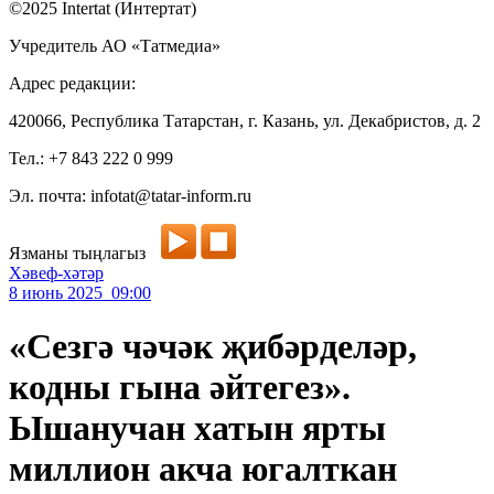
©2025 Intertat (Интертат)
Учредитель АО «Татмедиа»
Адрес редакции:
420066, Республика Татарстан, г. Казань, ул. Декабристов, д. 2
Тел.: +7 843 222 0 999
Эл. почта: infotat@tatar-inform.ru
Язманы тыңлагыз
Хәвеф-хәтәр
8 июнь 2025 09:00
«Сезгә чәчәк җибәрделәр,
кодны гына әйтегез».
Ышанучан хатын ярты
миллион акча югалткан