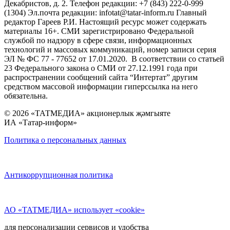
Декабристов, д. 2. Телефон редакции: +7 (843) 222-0-999
(1304) Эл.почта редакции: infotat@tatar-inform.ru Главный
редактор Гареев Р.И. Настоящий ресурс может содержать
материалы 16+. СМИ зарегистрировано Федеральной
службой по надзору в сфере связи, информационных
технологий и массовых коммуникаций, номер записи серия
ЭЛ № ФС 77 - 77652 от 17.01.2020. В соответствии со статьей
23 Федерального закона о СМИ от 27.12.1991 года при
распространении сообщений сайта “Интертат” другим
средством массовой информации гиперссылка на него
обязательна.
© 2026 «ТАТМЕДИА» акционерлык җәмгыяте
ИА «Татар-информ»
Политика о персональных данных
Антикоррупционная политика
АО «ТАТМЕДИА» использует «cookie»
для персонализации сервисов и удобства