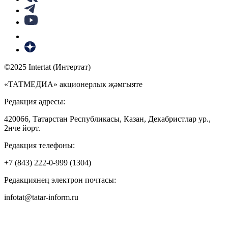
©2025 Intertat (Интертат)
«ТАТМЕДИА» акционерлык җәмгыяте
Редакция адресы:
420066, Татарстан Республикасы, Казан, Декабристлар ур.,
2нче йорт.
Редакция телефоны:
+7 (843) 222-0-999 (1304)
Редакциянең электрон почтасы:
infotat@tatar-inform.ru