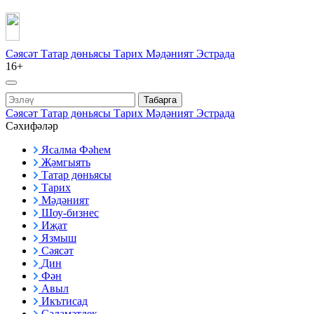
Сәясәт
Татар дөньясы
Тарих
Мәдәният
Эстрада
16+
Табарга
Сәясәт
Татар дөньясы
Тарих
Мәдәният
Эстрада
Сәхифәләр
Ясалма Фәһем
Җәмгыять
Татар дөньясы
Тарих
Мәдәният
Шоу-бизнес
Иҗат
Язмыш
Сәясәт
Дин
Фән
Авыл
Икътисад
Сәламәтлек