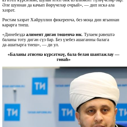
Әле шуннан да качып йөрүчеләр очрый», — дип искә ала
хәзрәт.
Рөстәм хәзрәт Хәйруллин фикеренчә, без моңа дин ягыннан
карарга тиеш.
«Динебездә
алимент дигән төшенчә юк
. Тулаем рәвештә
баланы тоту дигән сүз бар. Без үзебез ашаганны балага
да ашатырга тиеш», — ди ул.
«Баланы әтисенә күрсәтмәү, бала белән шантажлау —
гөнаһ»