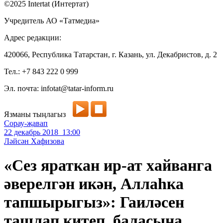
©2025 Intertat (Интертат)
Учредитель АО «Татмедиа»
Адрес редакции:
420066, Республика Татарстан, г. Казань, ул. Декабристов, д. 2
Тел.: +7 843 222 0 999
Эл. почта: infotat@tatar-inform.ru
Язманы тыңлагыз
Сорау-җавап
22 декабрь 2018 13:00
Ләйсән Хафизова
«Сез яраткан ир-ат хайванга
әверелгән икән, Аллаһка
тапшырыгыз»: Гаиләсен
ташлап китеп, баласына