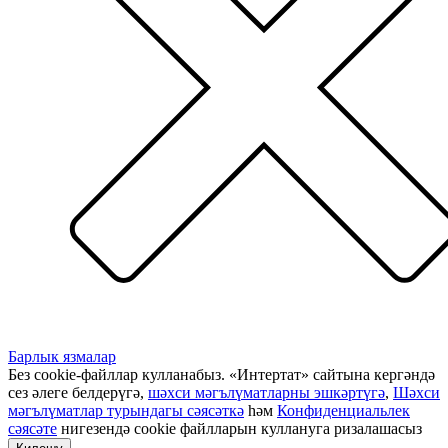
Барлык язмалар
Без cookie-файллар кулланабыз. «Интертат» сайтына кергәндә
сез әлеге белдерүгә,
шәхси мәгълүматларны эшкәртүгә
,
Шәхси
мәгълүматлар турындагы сәясәткә
һәм
Конфиденциальлек
сәясәте
нигезендә cookie файлларын куллануга ризалашасыз