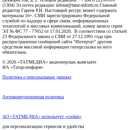
(1304) Эл.почта редакции: infotat@tatar-inform.ru Главный
редактор Гареев Р.И. Настоящий ресурс может содержать
материалы 16+. СМИ зарегистрировано Федеральной
службой по надзору в сфере связи, информационных
технологий и массовых коммуникаций, номер записи серия
ЭЛ № ФС 77 - 77652 от 17.01.2020. В соответствии со статьей
23 Федерального закона о СМИ от 27.12.1991 года при
распространении сообщений сайта “Интертат” другим
средством массовой информации гиперссылка на него
обязательна.
© 2026 «ТАТМЕДИА» акционерлык җәмгыяте
ИА «Татар-информ»
Политика о персональных данных
Антикоррупционная политика
АО «ТАТМЕДИА» использует «cookie»
для персонализации сервисов и удобства