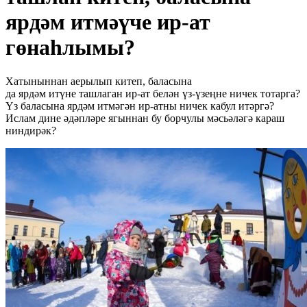
ярдәм итмәүче ир-ат
гөнаһлымы?
Хатыныннан аерылып китеп, баласына
да ярдәм итүне ташлаган ир-ат белән үз-үзеңне ничек тотарга?
Үз баласына ярдәм итмәгән ир-атны ничек кабул итәргә?
Ислам дине әдәпләре ягыннан бу борчулы мәсьәләгә караш
ниндирәк?