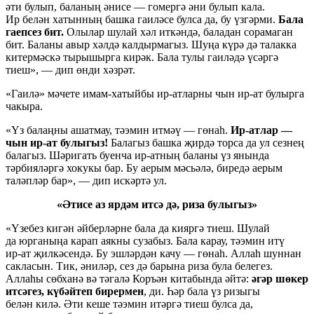
әти булып, баланың әнисе — гомергә әни булып кала.
Ир белән хатынның башка гаиләсе булса да, бу үзгәрми.
Бала
гаепсез бит.
Олылар шулай хәл иткәндә, баладан сорамаган
бит. Баланы авыр хәлдә калдырмагыз. Шуңа күрә дә талакка
китермәскә тырышырга кирәк. Бала тулы гаиләдә үсәргә
тиеш», — дип өнди хәзрәт.
«Гаилә» мәчете
имам-хатыйбы
ир-атларны
чын
ир-ат
булырга
чакыра.
«Үз балаңны ашатмау, тәэмин итмәү — гөнаһ.
Ир-атлар
—
чын
ир-ат
булыгыз!
Балагыз башка җирдә торса да ул сезнең
балагыз. Шәригать буенча
ир-атны
ң баланы үз янында
тәрбияләргә хокукы бар. Бу аерым мәсьәлә, биредә аерым
таләпләр бар», — дип искәртә ул.
«Әтисе аз ярдәм итсә дә, риза булыгыз»
«Үзебез кигән әйберләрне бала да кияргә тиеш. Шулай
да юрганыңа карап аякны сузабыз. Бала карау, тәэмин итү
ир-ат
җилкәсендә. Бу эшләрдән качу — гөнаһ. Аллаһ шуннан
сакласын. Тик, әниләр, сез дә барына риза була белегез.
Аллаһы сөбханә вә тәгалә Коръән китабында әйтә:
әгәр шөкер
итсәгез, күбәйтеп бирермен
, ди. Һәр бала үз ризыгы
белән килә. Әти кеше тәэмин итәргә тиеш булса да,