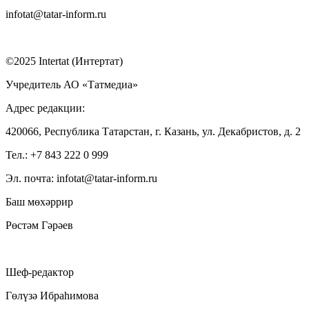
infotat@tatar-inform.ru
©2025 Intertat (Интертат)
Учредитель АО «Татмедиа»
Адрес редакции:
420066, Республика Татарстан, г. Казань, ул. Декабристов, д. 2
Тел.: +7 843 222 0 999
Эл. почта: infotat@tatar-inform.ru
Баш мөхәррир
Рөстәм Гәрәев
Шеф-редактор
Гөлүзә Ибраһимова