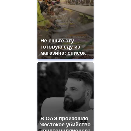
Не ешьте эту
готовую еду из
магазина: список
В ОАЭ произошло
жестокое убийство
криптомиллионера