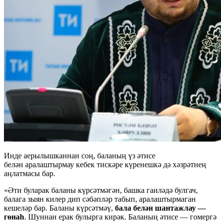
Инде аерылышканнан соң, баланың үз әтисе
белән аралаштырмау кебек тискәре күренешкә дә хәзрәтнең
аңлатмасы бар.
«Әти буларак баланы күрсәтмәгән, башка гаиләдә булгач,
балага зыян килер дип сәбәпләр табып, аралаштырмаган
кешеләр бар. Баланы күрсәтмәү,
бала белән шантажлау —
гөнаһ
. Шуннан ерак булырга кирәк. Баланың әтисе — гомергә