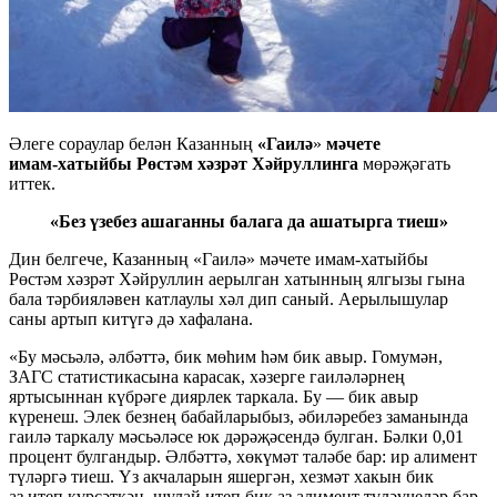
Әлеге сораулар белән Казанның
«Гаилә
»
мәчете
имам-хатыйбы
Рөстәм хәзрәт Хәйруллинга
мөрәҗәгать
иттек.
«Без үзебез ашаганны балага да ашатырга тиеш»
Дин белгече, Казанның «Гаилә» мәчете
имам-хатыйбы
Рөстәм хәзрәт Хәйруллин аерылган хатынның ялгызы гына
бала тәрбияләвен катлаулы хәл дип саный. Аерылышулар
саны артып китүгә дә хафалана.
«Бу мәсьәлә, әлбәттә, бик мөһим һәм бик авыр. Гомумән,
ЗАГС статистикасына карасак, хәзерге гаиләләрнең
яртысыннан күбрәге диярлек таркала. Бу — бик авыр
күренеш. Элек безнең бабайларыбыз, әбиләребез заманында
гаилә таркалу мәсьәләсе юк дәрәҗәсендә булган. Бәлки 0,01
процент булгандыр. Әлбәттә, хөкүмәт таләбе бар: ир алимент
түләргә тиеш. Үз акчаларын яшергән, хезмәт хакын бик
аз итеп күрсәткән, шулай итеп бик аз алимент түләүчеләр бар.