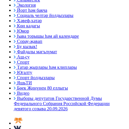
Экология
Йорт һәм бакча
Социаль челтәр йолдызлары
Хәвеф-хәтәр
Көн кадагы
Юмор
Һава торышы һәм ай календаре
Сорау-җавап
Бу кызык!
Файдалы мәгълүмат
Аш-су
Спорт
Татар җырлары һәм клиплары
Югалту
Спорт йолдызлары
ЯшьТИ
Бөек Җиңүнең 80 еллыгы
Видео
Выборы депутатов Государственной Думы
Федерального Собрания Российской Федерации
девятого созыва 20.09.2026