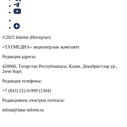
©2025 Intertat (Интертат)
«ТАТМЕДИА» акционерлык җәмгыяте
Редакция адресы:
420066, Татарстан Республикасы, Казан, Декабристлар ур.,
2нче йорт.
Редакция телефоны:
+7 (843) 222-0-999 (1304)
Редакциянең электрон почтасы:
infotat@tatar-inform.ru