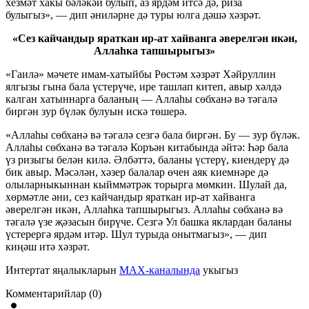
хезмәт хакы бәләкәй булып, аз ярдәм итсә дә, риза
булыгыз», — дип әниләрне дә туры юлга дәшә хәзрәт.
«Сез кайчандыр яраткан
ир-ат
хайванга әверелгән икән,
Аллаһка тапшырыгыз»
«Гаилә» мәчете
имам-хатыйбы
Рөстәм хәзрәт Хәйруллин
ялгызы гына бала үстерүче, ире ташлап китеп, авыр хәлдә
калган хатыннарга баланың — Аллаһы сөбханә вә тәгалә
биргән зур бүләк булуын искә төшерә.
«Аллаһы сөбханә вә тәгалә сезгә бала биргән. Бу — зур бүләк.
Аллаһы сөбханә вә тәгалә Коръән китабында әйтә: Һәр бала
үз ризыгы белән килә. Әлбәттә, баланы үстерү, киендерү дә
бик авыр. Мәсәлән, хәзер балалар өчен аяк киемнәре дә
олыларныкыннан кыйммәтрәк торырга мөмкин. Шулай да,
хөрмәтле әни, сез кайчандыр яраткан
ир-ат
хайванга
әверелгән икән, Аллаһка тапшырыгыз. Аллаһы сөбханә вә
тәгалә үзе җәзасын бирүче. Сезгә Ул башка яклардан баланы
үстерергә ярдәм итәр. Шул турыда онытмагыз», — дип
киңәш итә хәзрәт.
Интертат яңалыкларын
MAX-каналында
укыгыз
Комментарийлар (0)