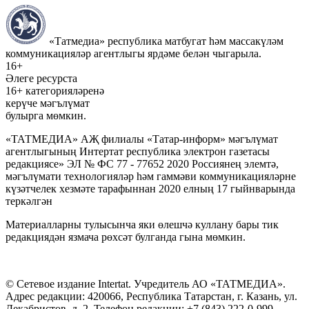
«Татмедиа» республика матбугат һәм массакүләм
коммуникацияләр агентлыгы ярдәме белән чыгарыла.
16+
Әлеге ресурста
16+ категорияләренә
керүче мәгълүмат
булырга мөмкин.
«ТАТМЕДИА» АҖ филиалы «Татар-информ» мәгълүмат
агентлыгының Интертат республика электрон газетасы
редакциясе» ЭЛ № ФС 77 - 77652 2020 Россиянең элемтә,
мәгълүмати технологияләр һәм гаммәви коммуникацияләрне
күзәтчелек хезмәте тарафыннан 2020 елның 17 гыйнварында
теркәлгән
Материалларны тулысынча яки өлешчә куллану бары тик
редакциядән язмача рөхсәт булганда гына мөмкин.
© Сетевое издание Intertat. Учредитель АО «ТАТМЕДИА».
Адрес редакции: 420066, Республика Татарстан, г. Казань, ул.
Декабристов, д. 2. Телефон редакции: +7 (843) 222-0-999