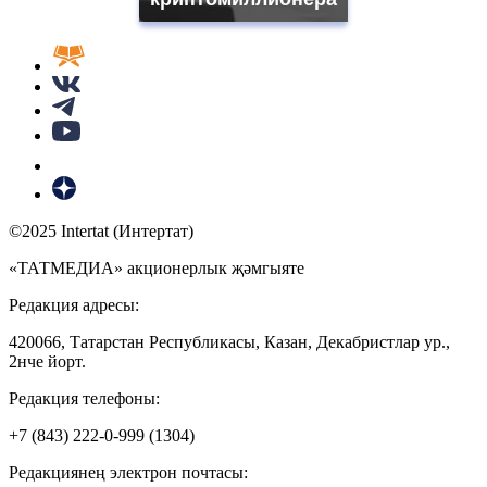
©2025 Intertat (Интертат)
«ТАТМЕДИА» акционерлык җәмгыяте
Редакция адресы:
420066, Татарстан Республикасы, Казан, Декабристлар ур.,
2нче йорт.
Редакция телефоны:
+7 (843) 222-0-999 (1304)
Редакциянең электрон почтасы: