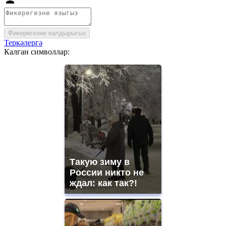
Фикерегезне калдырыгыз
Теркәлергә
Калган символлар:
Такую зиму в
России никто не
ждал: как так?!