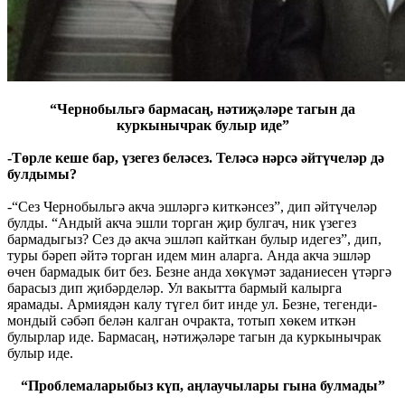
“Чернобыльгә бармасаң, нәтиҗәләре тагын да
куркынычрак булыр иде”
-Төрле кеше бар, үзегез беләсез. Теләсә нәрсә әйтүчеләр дә
булдымы?
-“Сез Чернобыльгә акча эшләргә киткәнсез”, дип әйтүчеләр
булды. “Андый акча эшли торган җир булгач, ник үзегез
бармадыгыз? Сез дә акча эшләп кайткан булыр идегез”, дип,
туры бәреп әйтә торган идем мин аларга. Анда акча эшләр
өчен бармадык бит без. Безне анда хөкүмәт заданиесен үтәргә
барасыз дип җибәрделәр. Ул вакытта бармый калырга
ярамады. Армиядән калу түгел бит инде ул. Безне, тегенди-
мондый сәбәп белән калган очракта, тотып хөкем иткән
булырлар иде. Бармасаң, нәтиҗәләре тагын да куркынычрак
булыр иде.
“Проблемаларыбыз күп, аңлаучылары гына булмады”