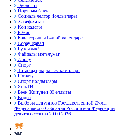
Экология
Йорт һәм бакча
Социаль челтәр йолдызлары
Хәвеф-хәтәр
Көн кадагы
Юмор
Һава торышы һәм ай календаре
Сорау-җавап
Бу кызык!
Файдалы мәгълүмат
Аш-су
Спорт
Татар җырлары һәм клиплары
Югалту
Спорт йолдызлары
ЯшьТИ
Бөек Җиңүнең 80 еллыгы
Видео
Выборы депутатов Государственной Думы
Федерального Собрания Российской Федерации
девятого созыва 20.09.2026