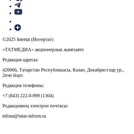
©2025 Intertat (Интертат)
«ТАТМЕДИА» акционерлык җәмгыяте
Редакция адресы:
420066, Татарстан Республикасы, Казан, Декабристлар ур.,
2нче йорт.
Редакция телефоны:
+7 (843) 222-0-999 (1304)
Редакциянең электрон почтасы:
infotat@tatar-inform.ru