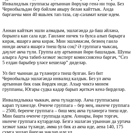
Инвалидлык группасы артыннан йөрүләр генә ни тора. Без
Чернобыльдән бер бәйләм авыру белән кайттык. Анда
барганчы мин 40 яшьлек тап-таза, сау-сәламәт кеше идем.
Аннан кайткач эшли алмадым, эшләгәндә дә баш әйләнә,
борынга кан сала иде. Гаиләне ничек тә булса алып барырга
кирәк, яшәргә акча кирәк. Мин эшләмәсәм, безнең гаилә
нинди акчага яшәргә тиеш була соң? Ә группага чыксаң,
дәүләт акча түли. Группа алу артыннан йөри башладык. Шуны
алырга Арча табиб-хезмәт эксперт комиссиясенә баргач, “Сез
5 елдан барыбер үләсе кешеләр” диделәр.
Ул бит чыннан да түләнергә тиеш булган. Без бит
Чернобыльдә эшләгәндә инвалид калдык. Без ул акча
артыннан бик озак йөрдек инде. Ахыр чиктә минем
группаны, Югары судка кадәр барып җиткәч кенә бирделәр.
Инвалидлыкка чыккач, акча түләделәр. Акча группасына
карап түләнелде. Өченче группага – бер мең, икенче группага
– 2500, беренче группага – биш мең акча түләнергә тиеш иде.
Мин башта өченче группада идем. Аннары, йөри торгач,
икенче группага күтәрделәр. Безгә эшләгән урыннан да уртача
хезмәт хакы түләнде, әмма ул бик аз акча иде, аена 140, 175
сумга эшләп йөргән чаклар иде ул.