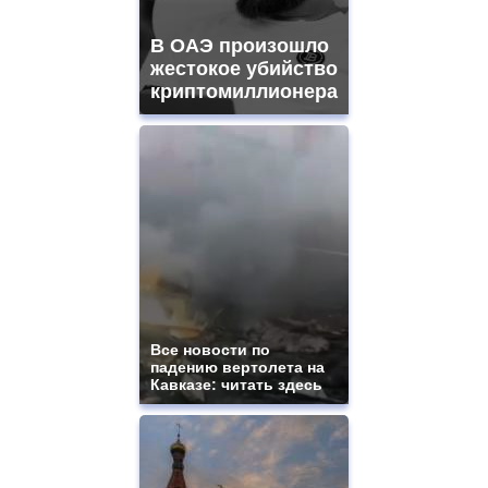
В ОАЭ произошло
жестокое убийство
криптомиллионера
Все новости по
падению вертолета на
Кавказе: читать здесь