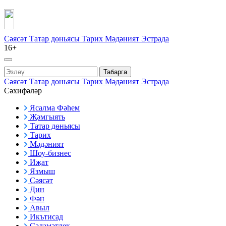
Сәясәт
Татар дөньясы
Тарих
Мәдәният
Эстрада
16+
Табарга
Сәясәт
Татар дөньясы
Тарих
Мәдәният
Эстрада
Сәхифәләр
Ясалма Фәһем
Җәмгыять
Татар дөньясы
Тарих
Мәдәният
Шоу-бизнес
Иҗат
Язмыш
Сәясәт
Дин
Фән
Авыл
Икътисад
Сәламәтлек