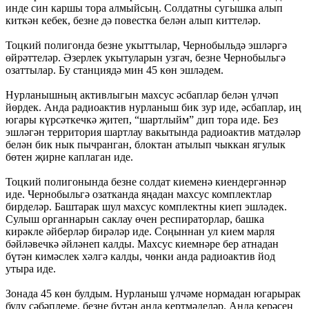
инде син каршы тора алмыйсың. Солдатны сугышка алып
киткән кебек, безне дә повестка белән алып киттеләр.
Тоцкий полигонда безне укыттылар, Чернобыльдә эшләргә
өйрәттеләр. Әзерлек укытуларын узгач, безне Чернобыльгә
озаттылар. Бу станциядә мин 45 көн эшләдем.
Нурланышның активлыгын махсус әсбаплар белән үлчәп
йөрдек. Анда радиоактив нурланыш бик зур иде, әсбаплар, иң
югары күрсәткечкә җитеп, “шартлыйм” дип тора иде. Без
эшләгән территория шартлау вакытында радиоактив матдәләр
белән бик нык пычранган, блоктан атылып чыккан ягулык
бөтен җирне каплаган иде.
Тоцкий полигонында безне солдат киеменә киендергәннәр
иде. Чернобыльгә озатканда яңадан махсус комплектлар
бирделәр. Баштарак шул махсус комплектны киеп эшләдек.
Сулыш органнарын саклау өчен респираторлар, башка
кирәкле әйберләр бирәләр иде. Соңыннан ул кием марля
бәйләвечкә әйләнеп калды. Махсус киемнәре бер атнадан
бүтән кимәслек хәлгә калды, чөнки анда радиоактив йод
утыра иде.
Зонада 45 көн булдым. Нурланыш үлчәме нормадан югарырак
булу сәбәплеме, безне бүтән анда кертмәделәр. Анда керәсең