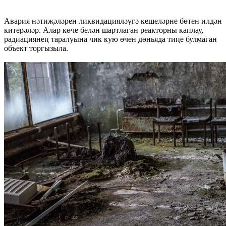
Авария нәтиҗәләрен ликвидацияләүгә кешеләрне бөтен илдән
китерәләр. Алар көче белән шартлаган реакторны каплау,
радиациянең таралуына чик кую өчен дөньяда тиңе булмаган
объект торгызыла.