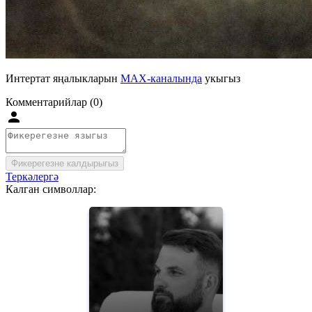
Интертат яңалыкларын
MAX-каналында
укыгыз
Комментарийлар (0)
Фикерегезне калдырыгыз
Теркәлергә
Калган символлар: