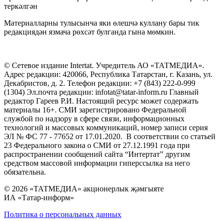
теркәлгән
Материалларны тулысынча яки өлешчә куллану бары тик
редакциядән язмача рөхсәт булганда гына мөмкин.
© Сетевое издание Intertat. Учредитель АО «ТАТМЕДИА».
Адрес редакции: 420066, Республика Татарстан, г. Казань, ул.
Декабристов, д. 2. Телефон редакции: +7 (843) 222-0-999
(1304) Эл.почта редакции: infotat@tatar-inform.ru Главный
редактор Гареев Р.И. Настоящий ресурс может содержать
материалы 16+. СМИ зарегистрировано Федеральной
службой по надзору в сфере связи, информационных
технологий и массовых коммуникаций, номер записи серия
ЭЛ № ФС 77 - 77652 от 17.01.2020. В соответствии со статьей
23 Федерального закона о СМИ от 27.12.1991 года при
распространении сообщений сайта “Интертат” другим
средством массовой информации гиперссылка на него
обязательна.
© 2026 «ТАТМЕДИА» акционерлык җәмгыяте
ИА «Татар-информ»
Политика о персональных данных