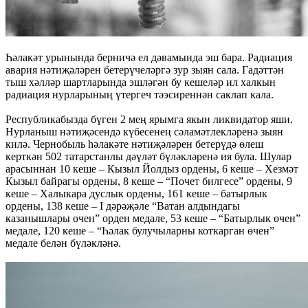
Һәлакәт урынында берничә ел дәвамында эш бара. Радиация
авария нәтиҗәләрен бетерүчеләргә зур зыян сала. Гадәттән
тыш хәлләр шартларында эшләгән бу кешеләр ил халкын
радиация нурларының үтергеч тәэсиреннән саклап кала.
Республикабызда бүген 2 мең ярымга якын ликвидатор яши.
Нурланыш нәтиҗәсендә күбесенең сәламәтлекләренә зыян
килә. Чернобыль һәлакәте нәтиҗәләрен бетерүдә өлеш
керткән 502 татарстанлы дәүләт бүләкләренә ия була. Шулар
арасыннан 10 кеше – Кызыл Йолдыз ордены, 6 кеше – Хезмәт
Кызыл байрагы ордены, 8 кеше – “Почет билгесе” ордены, 9
кеше – Халыкара дуслык ордены, 161 кеше – батырлык
ордены, 138 кеше – I дәрәҗәле “Ватан алдындагы
казанышлары өчен” орден медале, 53 кеше – “Батырлык өчен”
медале, 120 кеше – “Һәлак булучыларны коткарган өчен”
медале белән бүләкләнә.