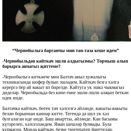
“Чернобыльгә барганчы мин тап-таза кеше идем”
-Чернобыльдән кайткач эшли алдыгызмы? Тормыш алып
барырга акчагыз җиттеме?
-Чернобыльгә киткәнче мин Балтач авыл хужалыгы
техникасында шофер булып эшләдем. Кайткач безгә хәлгә
керергә бер ай вакыт ял бирелде. Кайтуга ук эшкә чыкмагыз
диделәр. Чернобыльдә без көне-төне эшли-эшли алҗып беткән
идек инде.
Балтачка кайткач, бөтен тән хәлсезгә әйләнде, вакыты-вакыты
белән борыннан каннар китте. Тегендә дә шул ук хәл
булгалаган иде инде. Баш авыртты, әйләнде. Кан басымы
күтәрелеп, хәлсезләндем. Яман шешләр булмады. Була
күрмәсен. Монда кайткач, безне тинтерәтеп йөрттеләр.