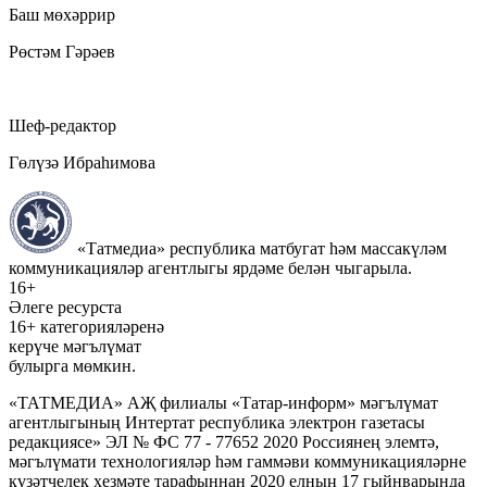
Баш мөхәррир
Рөстәм Гәрәев
Шеф-редактор
Гөлүзә Ибраһимова
«Татмедиа» республика матбугат һәм массакүләм
коммуникацияләр агентлыгы ярдәме белән чыгарыла.
16+
Әлеге ресурста
16+ категорияләренә
керүче мәгълүмат
булырга мөмкин.
«ТАТМЕДИА» АҖ филиалы «Татар-информ» мәгълүмат
агентлыгының Интертат республика электрон газетасы
редакциясе» ЭЛ № ФС 77 - 77652 2020 Россиянең элемтә,
мәгълүмати технологияләр һәм гаммәви коммуникацияләрне
күзәтчелек хезмәте тарафыннан 2020 елның 17 гыйнварында