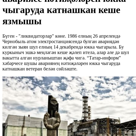
чыгаруда катнашкан кеше
язмышы
Бүген - "ликвидаторлар" көне. 1986 елның 26 апрелендә
Чернобыль атом электростанциясендә булган авариядән
килгән зыян шул елның 14 декабрендә юкка чыгарыла. Бу
куркыныч эшкә меңләгән кеше җәлеп ителә, алар әле дә шул
вакытта алган нурланыштан җәфа чигә. “Татар-информ”
хәбәрчесе шушы авариянең нәтиҗәләрен юкка чыгаруда
катнашкан ветеран белән сөйләште.