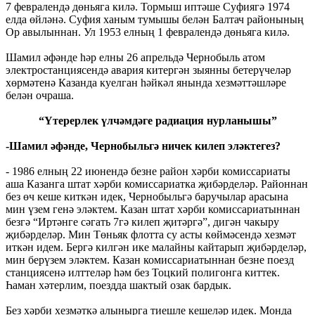
7 февралендә дөньяга килә. Тормыш иптәше Суфиягә 1974
елда өйләнә. Суфия ханым тумышы белән Балтач районының
Ор авылыннан. Ул 1953 елның 1 февралендә дөньяга килә.
Шамил әфәнде һәр елны 26 апрельдә Чернобыль атом
электростанциясендә авария китергән зыянны бетерүчеләр
хөрмәтенә Казанда куелган һәйкәл янында хезмәттәшләре
белән очраша.
“Үтерерлек үлчәмдәге радиация нурланышы”
-Шамил әфәнде, Чернобыльгә ничек килеп эләктегез?
- 1986 елның 22 июнендә безне район хәрби комиссариаты
аша Казанга штат хәрби комиссариатка җибәрделәр. Районнан
без өч кеше киткән идек, Чернобыльгә баручылар арасына
мин үзем генә эләктем. Казан штат хәрби комиссариатыннан
безгә “Иртәнге сәгать 7гә килеп җитәргә”, дигән чакыру
җибәрделәр. Мин Төньяк флотта су асты көймәсендә хезмәт
иткән идем. Бергә килгән ике малайны кайтарып җибәрделәр,
мин берүзем эләктем. Казан комиссариатыннан безне поезд
станциясенә илттеләр һәм без Тоцкий полигонга киттек.
Һаман хәтерлим, поездда шактый озак бардык.
Без хәрби хезмәткә алынырга тиешле кешеләр идек. Монда