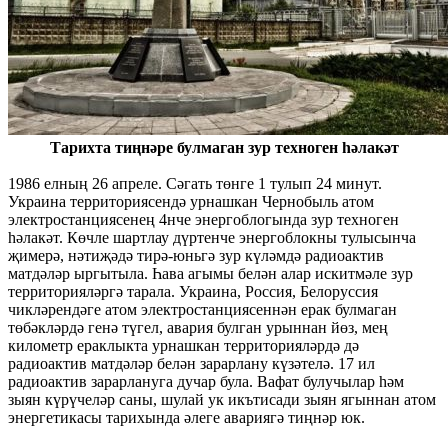
Тарихта тиңнәре булмаган зур техноген һәлакәт
1986 елның 26 апреле. Сәгать төнге 1 тулып 24 минут.
Украина территориясендә урнашкан Чернобыль атом
электростанциясенең 4нче энергоблогында зур техноген
һәлакәт. Көчле шартлау дүртенче энергоблокны тулысынча
җимерә, нәтиҗәдә тирә-юньгә зур күләмдә радиоактив
матдәләр ыргытыла. Һава агымы белән алар искитмәле зур
территорияләргә тарала. Украина, Россия, Белоруссия
чикләрендәге атом электростанциясеннән ерак булмаган
төбәкләрдә генә түгел, авария булган урыннан йөз, мең
километр ераклыкта урнашкан территорияләрдә дә
радиоактив матдәләр белән зарарлану күзәтелә. 17 ил
радиоактив зарарлануга дучар була. Вафат булучылар һәм
зыян күрүчеләр саны, шулай ук икътисади зыян ягыннан атом
энергетикасы тарихында әлеге авариягә тиңнәр юк.