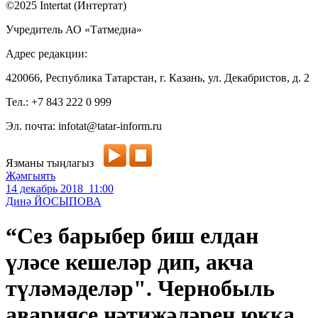
©2025 Intertat (Интертат)
Учредитель АО «Татмедиа»
Адрес редакции:
420066, Республика Татарстан, г. Казань, ул. Декабристов, д. 2
Тел.: +7 843 222 0 999
Эл. почта: infotat@tatar-inform.ru
Язманы тыңлагыз
Җәмгыять
14 декабрь 2018 11:00
Динә ЙОСЫПОВА
“Сез барыбер биш елдан
үләсе кешеләр дип, акча
түләмәделәр". Чернобыль
авариясе нәтиҗәләрен юкка