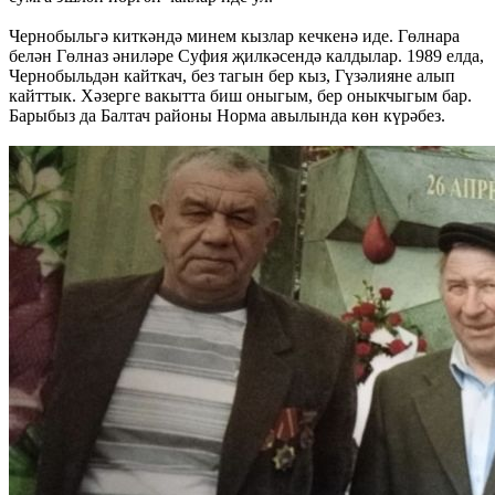
Чернобыльгә киткәндә минем кызлар кечкенә иде. Гөлнара
белән Гөлназ әниләре Суфия җилкәсендә калдылар. 1989 елда,
Чернобыльдән кайткач, без тагын бер кыз, Гүзәлияне алып
кайттык. Хәзерге вакытта биш оныгым, бер оныкчыгым бар.
Барыбыз да Балтач районы Норма авылында көн күрәбез.