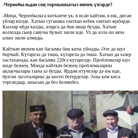
-Чернобыльдән соң тормышыгыз ничек үзгәрде?
-Миңа, Чернобыльгә киткәнче үк, я исән кайтам, я юк, дигән
уйлар килде. Хатын сугышка озаткан кебек озатып җибәрде.
Кызлар өйдә калды, аларга да бик авыр булды. Хатын
колхозда сыер савучы булып эшли иде. Ул да әллә ни акча
алып эшли алмады.
Кайткач минем кан басымы бик каты уйнады. Әле дә шул
борчый. Күтәрелә дә төшә, күтәрелә дә төшә. Хатын да хәзер
хастаханәдә, кан басымы 220гә күтәрелде. Проблемалар күп
инде безнең. Монда кайткач безнең проблемаларны
аңлаучылары гына аз булды. Ярдәм итүчеләр дә юк иде,
булган льготаларны да кисеп бетерделәр. Аны кем кисә
торгандыр, анысын да без белмибез.