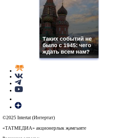
Таких событий не
было с 1945: чего
ждать всем нам?
©2025 Intertat (Интертат)
«ТАТМЕДИА» акционерлык җәмгыяте