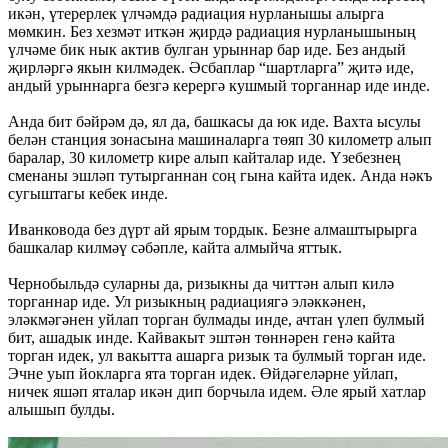
икән, үтерерлек үлчәмдә радиация нурланышы алырга
мөмкин. Без хезмәт иткән җирдә радиация нурланышының
үлчәме бик нык актив булган урыннар бар иде. Без андый
җирләргә якын килмәдек. Әсбаплар “шартларга” җитә иде,
андый урыннарга безгә керергә кушмый торганнар иде инде.
Анда бит бәйрәм дә, ял да, башкасы да юк иде. Вахта ысулы
белән станция зонасына машиналарга төяп 30 километр алып
баралар, 30 километр кире алып кайталар иде. Үзебезнең
сменаны эшләп тутырганнан соң гына кайта идек. Анда нәкъ
сугыштагы кебек инде.
Иванковода без дүрт ай ярым тордык. Безне алмаштырырга
башкалар килмәү сәбәпле, кайта алмыйча яттык.
Чернобыльдә суларны да, ризыкны да читтән алып килә
торганнар иде. Ул ризыкның радиациягә эләккәнен,
эләкмәгәнен уйлап торган булмады инде, ачтан үлеп булмый
бит, ашадык инде. Кайвакыт эштән төннәрен генә кайта
торган идек, ул вакытта ашарга ризык та булмый торган иде.
Эчне уып йокларга ята торган идек. Өйдәгеләрне уйлап,
ничек яшәп яталар икән дип борчыла идем. Әле ярый хатлар
алышып булды.