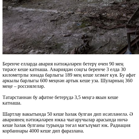
Беренче елларда авария нәтиҗәләрен бетерү өчен 90 мең
тирәсе кеше катнаша. Авариядән соңгы беренче 3 елда 30
километрлы зонада барлыгы 189 мең кеше хезмәт куя. Бу афәт
аркылы барлыгы 600 меңнән артык кеше уза. Шуларның 360
меңе – россиялеләр.
Татарстаннан бу афәтне бетерүдә 3,5 меңгә якын кеше
катнаша.
Шартлау вакытында 50 кеше һәлак булган дип исәпләнелә. Ә
авариянең нәтиҗәләрен юкка чыгаручылар арасында ничә
кеше һәлак булганы турында төгәл мәгълүмат юк. Радиация
корбаннары 4000 кеше дип фаразлана.