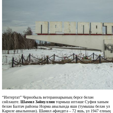
“Интертат” Чернобыль ветераннарының берсе белән
сөйләште.
Шамил Зәйнуллин
тормыш иптәше Суфия ханым
белән Балтач районы Норма авылында яши (тумышы белән ул
Кариле авылыннан). Шамил әфәндегә – 72 яшь, ул 1947 елның