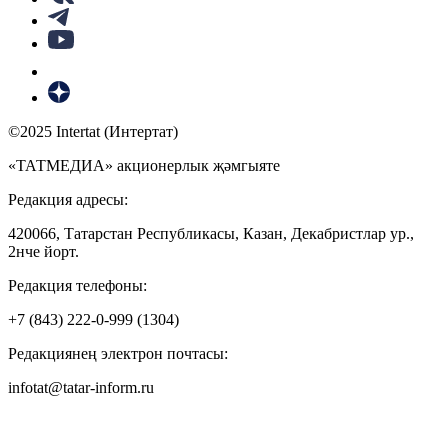
©2025 Intertat (Интертат)
«ТАТМЕДИА» акционерлык җәмгыяте
Редакция адресы:
420066, Татарстан Республикасы, Казан, Декабристлар ур.,
2нче йорт.
Редакция телефоны:
+7 (843) 222-0-999 (1304)
Редакциянең электрон почтасы:
infotat@tatar-inform.ru