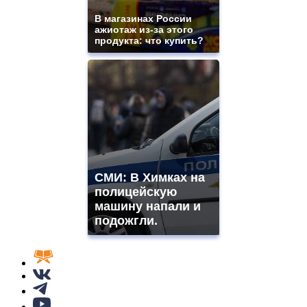
В магазинах России
ажиотаж из-за этого
продукта: что купить?
СМИ: В Химках на
полицейскую
машину напали и
подожгли.