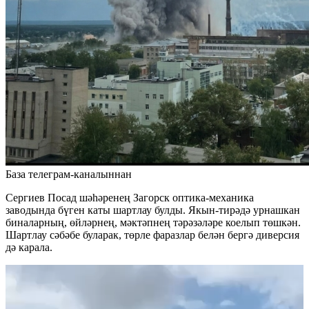
База телеграм-каналыннан
Сергиев Посад шәһәренең Загорск оптика-механика
заводында бүген каты шартлау булды. Якын-тирәдә урнашкан
биналарның, өйләрнең, мәктәпнең тәрәзәләре коелып төшкән.
Шартлау сәбәбе буларак, төрле фаразлар белән бергә диверсия
дә карала.