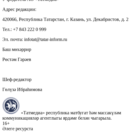
Адрес редакции:
420066, Республика Татарстан, г. Казань, ул. Декабристов, д. 2
Тел.: +7 843 222 0 999
Эл. почта: infotat@tatar-inform.ru
Баш мөхәррир
Рөстәм Гәрәев
Шеф-редактор
Гөлүзә Ибраһимова
«Татмедиа» республика матбугат һәм массакүләм
коммуникацияләр агентлыгы ярдәме белән чыгарыла.
16+
Әлеге ресурста