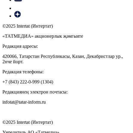
©2025 Intertat (Интертат)
«ТАТМЕДИА» акционерлык җәмгыяте
Редакция адресы:
420066, Татарстан Республикасы, Казан, Декабристлар ур.,
2нче йорт.
Редакция телефоны:
+7 (843) 222-0-999 (1304)
Редакциянең электрон почтасы:
infotat@tatar-inform.ru
©2025 Intertat (Интертат)
Учредитель АО «Татмедиа»