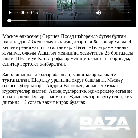
Мәскәү өлкәсенең Сергиев Посад шәһәрендә бүген булган
шартлаудан 43 кеше зыян күргән, аларның 6сы авыр хәлдә, 4
кешене реанимациягә салганнар. «База» «Телеграм» каналы
язуынча, өлкәдә Ашыгыч медицина хезмәтенең 23 бригадасы
эшли. Шулай ук Катастрофалар медицинасыннан 5 бригада,
санитар вертолет җибәрелгән.
Завод янындагы юллар ябылган, машиналар хәрәкәте
туктатылган. Шартлау урынына округ башлыгы, Мәскәү
өлкәсе губернаторы Андрей Воробьев, ашыгыч хезмәт
күрсәтүчеләр килгән. Аның сүзләренчә, җимерекләр астында
тагын 5 кеше булырга мөмкин. Җимерекләрне сүтү өчен, ким
дигәндә, 12 сәгать вакыт кирәк булачак.