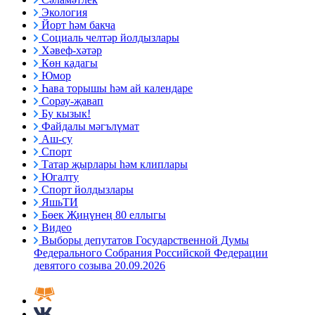
Экология
Йорт һәм бакча
Социаль челтәр йолдызлары
Хәвеф-хәтәр
Көн кадагы
Юмор
Һава торышы һәм ай календаре
Сорау-җавап
Бу кызык!
Файдалы мәгълүмат
Аш-су
Спорт
Татар җырлары һәм клиплары
Югалту
Спорт йолдызлары
ЯшьТИ
Бөек Җиңүнең 80 еллыгы
Видео
Выборы депутатов Государственной Думы
Федерального Собрания Российской Федерации
девятого созыва 20.09.2026