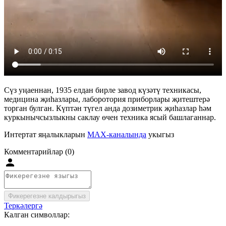
Сүз уңаеннан, 1935 елдан бирле завод күзәтү техникасы,
медицина җиһазлары, лаборотория приборлары җитештерә
торган булган. Күптән түгел анда дозиметрик җиһазлар һәм
куркынычсызлыкны саклау өчен техника ясый башлаганнар.
Интертат яңалыкларын
MAX-каналында
укыгыз
Комментарийлар (0)
Фикерегезне калдырыгыз
Теркәлергә
Калган символлар: