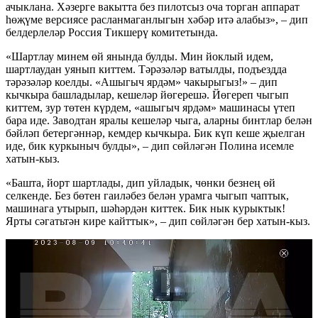
ачыклана. Хәзерге вакытта без пилотсыз оча торган аппарат
һөҗүме версиясе расланмаганлыгын хәбәр итә алабыз», – дип
белдерлеләр Россия Тикшерү комитетында.
«Шартлау минем өй янында булды. Мин йоклый идем,
шартлаудан уянып киттем. Тәрәзәләр ватылды, подъездда
тәрәзәләр коелды. «Ашыгыч ярдәм» чакырыгыз!» – дип
кычкыра башладылар, кешеләр йөгерешә. Йөгереп чыгып
киттем, зур төтен күрдем, «ашыгыч ярдәм» машинасы үтеп
бара иде. Заводтан яралы кешеләр чыга, аларны бинтлар белән
бәйләп бетергәннәр, кемдер кычкыра. Бик күп кеше җыелган
иде, бик куркыныч булды», – дип сөйләгән Полина исемле
хатын-кыз.
«Башта, йорт шартлады, дип уйладык, чөнки безнең өй
селкенде. Без бөтен гаиләбез белән урамга чыгып чаптык,
машинага утырып, шәһәрдән киттек. Бик нык курыктык!
Ярты сәгатьтән кире кайттык», – дип сөйләгән бер хатын-кыз.