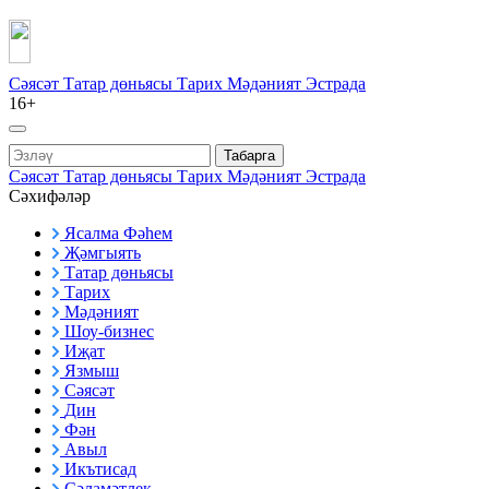
Сәясәт
Татар дөньясы
Тарих
Мәдәният
Эстрада
16+
Табарга
Сәясәт
Татар дөньясы
Тарих
Мәдәният
Эстрада
Сәхифәләр
Ясалма Фәһем
Җәмгыять
Татар дөньясы
Тарих
Мәдәният
Шоу-бизнес
Иҗат
Язмыш
Сәясәт
Дин
Фән
Авыл
Икътисад
Сәламәтлек