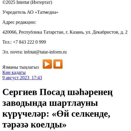
©2025 Intertat (Интертат)
Учредитель АО «Татмедиа»
Адрес редакции:
420066, Республика Татарстан, г. Казань, ул. Декабристов, д. 2
Тел.: +7 843 222 0 999
Эл. почта: infotat@tatar-inform.ru
Язманы тыңлагыз
Көн кадагы
9 август 2023 17:43
Сергиев Посад шәһәренең
заводында шартлауны
күрүчеләр: «Өй селкенде,
тәрәзә коелды»