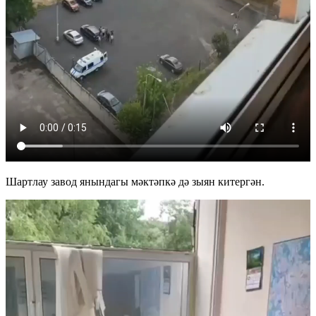
Шартлау завод янындагы мәктәпкә дә зыян китергән.