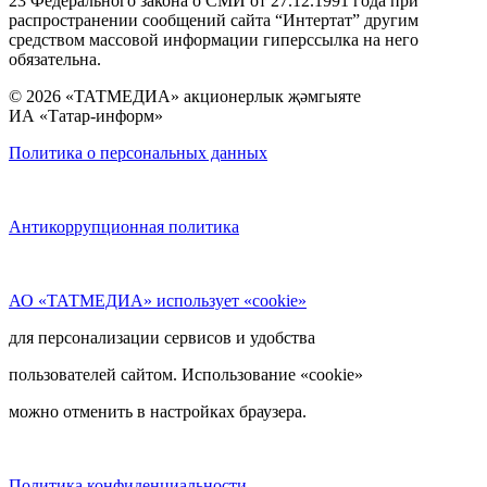
23 Федерального закона о СМИ от 27.12.1991 года при
распространении сообщений сайта “Интертат” другим
средством массовой информации гиперссылка на него
обязательна.
© 2026 «ТАТМЕДИА» акционерлык җәмгыяте
ИА «Татар-информ»
Политика о персональных данных
Антикоррупционная политика
АО «ТАТМЕДИА» использует «cookie»
для персонализации сервисов и удобства
пользователей сайтом. Использование «cookie»
можно отменить в настройках браузера.
Политика конфиденциальности