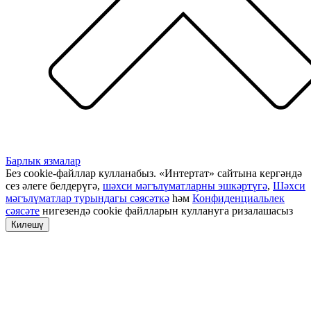
Барлык язмалар
Без cookie-файллар кулланабыз. «Интертат» сайтына кергәндә
сез әлеге белдерүгә,
шәхси мәгълүматларны эшкәртүгә
,
Шәхси
мәгълүматлар турындагы сәясәткә
һәм
Конфиденциальлек
сәясәте
нигезендә cookie файлларын куллануга ризалашасыз
Килешү