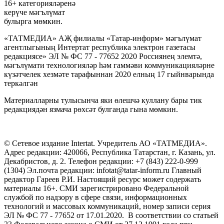
16+ категорияләренә
керүче мәгълүмат
булырга мөмкин.
«ТАТМЕДИА» АҖ филиалы «Татар-информ» мәгълүмат
агентлыгының Интертат республика электрон газетасы
редакциясе» ЭЛ № ФС 77 - 77652 2020 Россиянең элемтә,
мәгълүмати технологияләр һәм гаммәви коммуникацияләрне
күзәтчелек хезмәте тарафыннан 2020 елның 17 гыйнварында
теркәлгән
Материалларны тулысынча яки өлешчә куллану бары тик
редакциядән язмача рөхсәт булганда гына мөмкин.
© Сетевое издание Intertat. Учредитель АО «ТАТМЕДИА».
Адрес редакции: 420066, Республика Татарстан, г. Казань, ул.
Декабристов, д. 2. Телефон редакции: +7 (843) 222-0-999
(1304) Эл.почта редакции: infotat@tatar-inform.ru Главный
редактор Гареев Р.И. Настоящий ресурс может содержать
материалы 16+. СМИ зарегистрировано Федеральной
службой по надзору в сфере связи, информационных
технологий и массовых коммуникаций, номер записи серия
ЭЛ № ФС 77 - 77652 от 17.01.2020. В соответствии со статьей