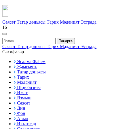
Сәясәт
Татар дөньясы
Тарих
Мәдәният
Эстрада
16+
Табарга
Сәясәт
Татар дөньясы
Тарих
Мәдәният
Эстрада
Сәхифәләр
Ясалма Фәһем
Җәмгыять
Татар дөньясы
Тарих
Мәдәният
Шоу-бизнес
Иҗат
Язмыш
Сәясәт
Дин
Фән
Авыл
Икътисад
Сәламәтлек