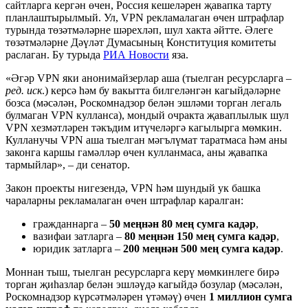
сайтларга кергән өчен, Россия кешеләрен җавапка тарту
планлаштырылмый. Ул, VPN рекламалаган өчен штрафлар
турында төзәтмәләрне шәрехләп, шул хакта әйтте. Әлеге
төзәтмәләрне Дәүләт Думасының Конституция комитеты
раслаган. Бу турыда
РИА Новости
яза.
«Әгәр VPN яки анонимайзерлар аша (тыелган ресурсларга –
ред. иск
.) керсә һәм бу вакытта билгеләнгән кагыйдәләрне
бозса (мәсәлән, Роскомнадзор белән эшләми торган легаль
булмаган VPN кулланса), мондый очракта җаваплылык шул
VPN хезмәтләрен тәкъдим итүчеләргә кагылырга мөмкин.
Кулланучы VPN аша тыелган мәгълүмат таратмаса һәм аны
законга каршы гамәлләр өчен кулланмаса, аны җавапка
тармыйлар», – ди сенатор.
Закон проекты нигезендә, VPN һәм шундый ук башка
чараларны рекламалаган өчен штрафлар каралган:
гражданнарга –
50 меңнән 80 мең сумга кадәр
,
вазифаи затларга –
80
меңнән
150 мең сумга кадәр
,
юридик затларга –
200 меңнән 500 мең сумга кадәр
.
Моннан тыш, тыелган ресурсларга керү мөмкинлеге бирә
торган җиһазлар белән эшләүдә кагыйдә бозулар (мәсәлән,
Роскомнадзор күрсәтмәләрен үтәмәү) өчен
1 миллион сумга