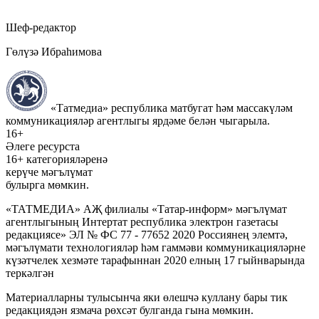
Шеф-редактор
Гөлүзә Ибраһимова
«Татмедиа» республика матбугат һәм массакүләм
коммуникацияләр агентлыгы ярдәме белән чыгарыла.
16+
Әлеге ресурста
16+ категорияләренә
керүче мәгълүмат
булырга мөмкин.
«ТАТМЕДИА» АҖ филиалы «Татар-информ» мәгълүмат
агентлыгының Интертат республика электрон газетасы
редакциясе» ЭЛ № ФС 77 - 77652 2020 Россиянең элемтә,
мәгълүмати технологияләр һәм гаммәви коммуникацияләрне
күзәтчелек хезмәте тарафыннан 2020 елның 17 гыйнварында
теркәлгән
Материалларны тулысынча яки өлешчә куллану бары тик
редакциядән язмача рөхсәт булганда гына мөмкин.