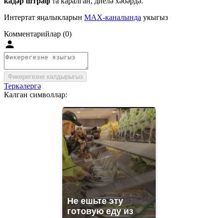
кадәр штраф
та каралган, диелә хәбәрдә.
Интертат яңалыкларын
MAX-каналында
укыгыз
Комментарийлар (0)
Фикерегезне калдырыгыз
Теркәлергә
Калган символлар:
Не ешьте эту
готовую еду из