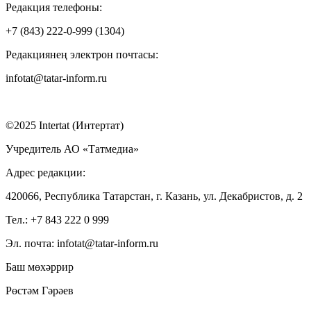
Редакция телефоны:
+7 (843) 222-0-999 (1304)
Редакциянең электрон почтасы:
infotat@tatar-inform.ru
©2025 Intertat (Интертат)
Учредитель АО «Татмедиа»
Адрес редакции:
420066, Республика Татарстан, г. Казань, ул. Декабристов, д. 2
Тел.: +7 843 222 0 999
Эл. почта: infotat@tatar-inform.ru
Баш мөхәррир
Рөстәм Гәрәев