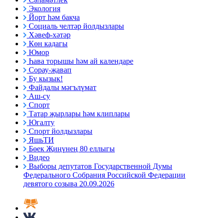
Экология
Йорт һәм бакча
Социаль челтәр йолдызлары
Хәвеф-хәтәр
Көн кадагы
Юмор
Һава торышы һәм ай календаре
Сорау-җавап
Бу кызык!
Файдалы мәгълүмат
Аш-су
Спорт
Татар җырлары һәм клиплары
Югалту
Спорт йолдызлары
ЯшьТИ
Бөек Җиңүнең 80 еллыгы
Видео
Выборы депутатов Государственной Думы
Федерального Собрания Российской Федерации
девятого созыва 20.09.2026