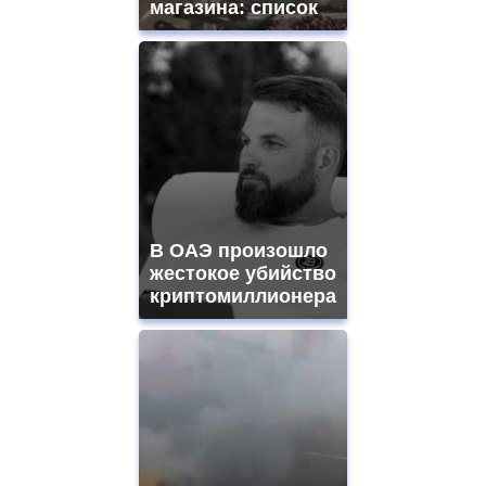
магазина: список
В ОАЭ произошло
жестокое убийство
криптомиллионера