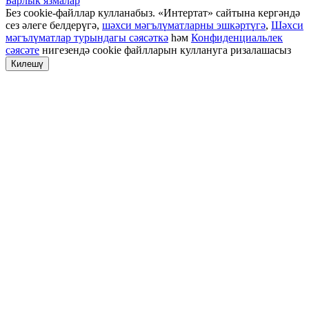
Барлык язмалар
Без cookie-файллар кулланабыз. «Интертат» сайтына кергәндә
сез әлеге белдерүгә,
шәхси мәгълүматларны эшкәртүгә
,
Шәхси
мәгълүматлар турындагы сәясәткә
һәм
Конфиденциальлек
сәясәте
нигезендә cookie файлларын куллануга ризалашасыз
Килешү