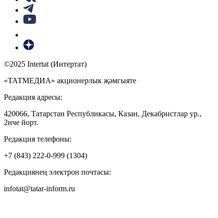
©2025 Intertat (Интертат)
«ТАТМЕДИА» акционерлык җәмгыяте
Редакция адресы:
420066, Татарстан Республикасы, Казан, Декабристлар ур.,
2нче йорт.
Редакция телефоны:
+7 (843) 222-0-999 (1304)
Редакциянең электрон почтасы:
infotat@tatar-inform.ru