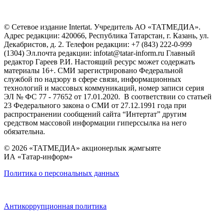
© Сетевое издание Intertat. Учредитель АО «ТАТМЕДИА».
Адрес редакции: 420066, Республика Татарстан, г. Казань, ул.
Декабристов, д. 2. Телефон редакции: +7 (843) 222-0-999
(1304) Эл.почта редакции: infotat@tatar-inform.ru Главный
редактор Гареев Р.И. Настоящий ресурс может содержать
материалы 16+. СМИ зарегистрировано Федеральной
службой по надзору в сфере связи, информационных
технологий и массовых коммуникаций, номер записи серия
ЭЛ № ФС 77 - 77652 от 17.01.2020. В соответствии со статьей
23 Федерального закона о СМИ от 27.12.1991 года при
распространении сообщений сайта “Интертат” другим
средством массовой информации гиперссылка на него
обязательна.
© 2026 «ТАТМЕДИА» акционерлык җәмгыяте
ИА «Татар-информ»
Политика о персональных данных
Антикоррупционная политика