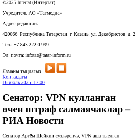
©2025 Intertat (Интертат)
Учредитель АО «Татмедиа»
Адрес редакции:
420066, Республика Татарстан, г. Казань, ул. Декабристов, д. 2
Тел.: +7 843 222 0 999
Эл. почта: infotat@tatar-inform.ru
Язманы тыңлагыз
Көн кадагы
16 июль 2025 17:00
Сенатор: VPN кулланган
өчен штраф салмаячаклар –
РИА Новости
Сенатор Артём Шейкин сүзләренчә, VPN аша тыелган