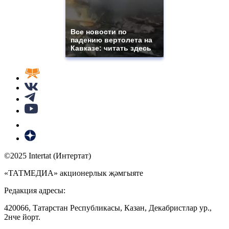
Все новости по
падению вертолета на
Кавказе: читать здесь
©2025 Intertat (Интертат)
«ТАТМЕДИА» акционерлык җәмгыяте
Редакция адресы:
420066, Татарстан Республикасы, Казан, Декабристлар ур.,
2нче йорт.