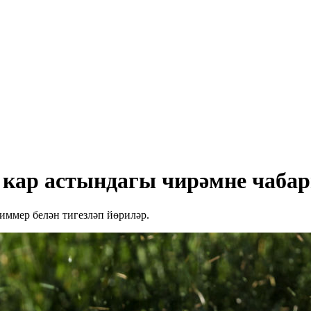
 кар астындагы чирәмне чаба
иммер белән тигезләп йөриләр.