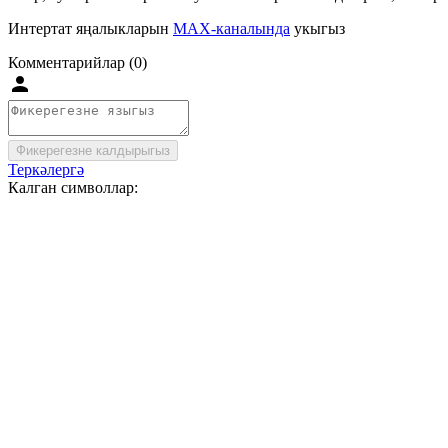
Интертат яңалыкларын
MAX-каналында
укыгыз
Комментарийлар (0)
Фикерегезне калдырыгыз
Теркәлергә
Калган символлар: