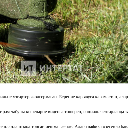
льне үзгәртергә өлгермәгән. Беренче кар явуга карамастан, ал
рәм чабучы кешеләрне видеога төшереп, социаль челтәрләрдә та
не планлаштыра торган оешма гаепле. Алар график төзегендә һав