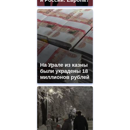
На Урале из казны
были украдены 18
миллионов рублей