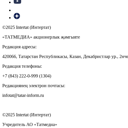
©2025 Intertat (Интертат)
«ТАТМЕДИА» акционерлык җәмгыяте
Редакция адресы:
420066, Татарстан Республикасы, Казан, Декабристлар ур., 2нче
Редакция телефоны:
+7 (843) 222-0-999 (1304)
Редакциянең электрон почтасы:
infotat@tatar-inform.ru
©2025 Intertat (Интертат)
Учредитель АО «Татмедиа»