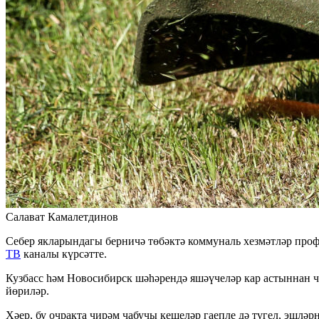
Салават Камалетдинов
Себер якларындагы берничә төбәктә коммуналь хезмәтләр профи
ТВ
каналы күрсәтте.
Кузбасс һәм Новосибирск шәһәрендә яшәүчеләр кар астыннан чи
йөриләр.
Хәер, бу очракта чирәм чабучы кешеләр гаепле дә түгел, эшләр