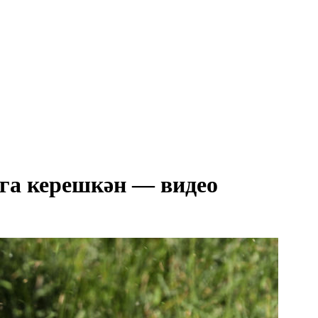
рга керешкән — видео