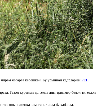
ар чирәм чабарга керешкән. Бу урыннан кадрларны
РЕН
рата. Газон күренми дә, әмма аны триммер белән тигезләп
а торышын исәпкә алмаган, диелә бу хәбәрдә.