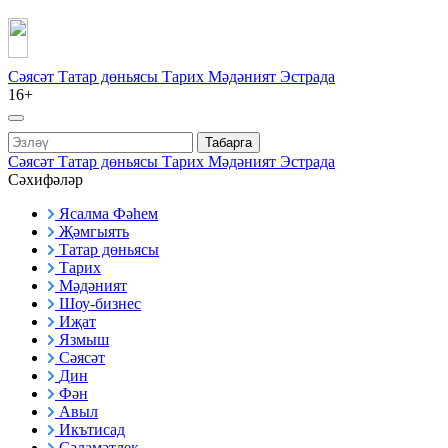
Сәясәт
Татар дөньясы
Тарих
Мәдәният
Эстрада
16+
Табарга
Сәясәт
Татар дөньясы
Тарих
Мәдәният
Эстрада
Сәхифәләр
Ясалма Фәһем
Җәмгыять
Татар дөньясы
Тарих
Мәдәният
Шоу-бизнес
Иҗат
Язмыш
Сәясәт
Дин
Фән
Авыл
Икътисад
Сәламәтлек