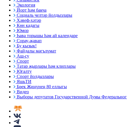
Экология
Йорт һәм бакча
Социаль челтәр йолдызлары
Хәвеф-хәтәр
Көн кадагы
Юмор
Һава торышы һәм ай календаре
Сорау-җавап
Бу кызык!
Файдалы мәгълүмат
Аш-су
Спорт
Татар җырлары һәм клиплары
Югалту
Спорт йолдызлары
ЯшьТИ
Бөек Җиңүнең 80 еллыгы
Видео
Выборы депутатов Государственной Думы Федерального