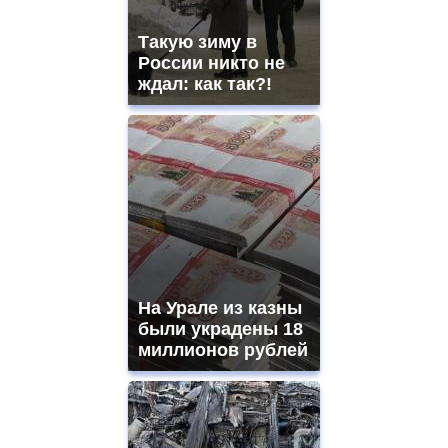
Такую зиму в
России никто не
ждал: как так?!
На Урале из казны
были украдены 18
миллионов рублей