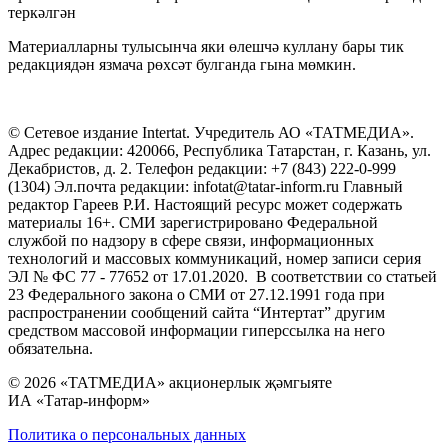
теркәлгән
Материалларны тулысынча яки өлешчә куллану бары тик
редакциядән язмача рөхсәт булганда гына мөмкин.
© Сетевое издание Intertat. Учредитель АО «ТАТМЕДИА».
Адрес редакции: 420066, Республика Татарстан, г. Казань, ул.
Декабристов, д. 2. Телефон редакции: +7 (843) 222-0-999
(1304) Эл.почта редакции: infotat@tatar-inform.ru Главный
редактор Гареев Р.И. Настоящий ресурс может содержать
материалы 16+. СМИ зарегистрировано Федеральной
службой по надзору в сфере связи, информационных
технологий и массовых коммуникаций, номер записи серия
ЭЛ № ФС 77 - 77652 от 17.01.2020. В соответствии со статьей
23 Федерального закона о СМИ от 27.12.1991 года при
распространении сообщений сайта “Интертат” другим
средством массовой информации гиперссылка на него
обязательна.
© 2026 «ТАТМЕДИА» акционерлык җәмгыяте
ИА «Татар-информ»
Политика о персональных данных