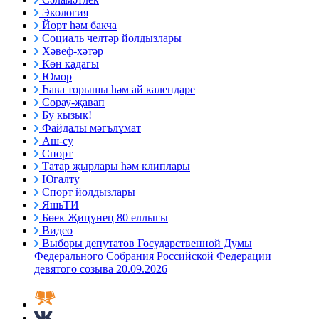
Экология
Йорт һәм бакча
Социаль челтәр йолдызлары
Хәвеф-хәтәр
Көн кадагы
Юмор
Һава торышы һәм ай календаре
Сорау-җавап
Бу кызык!
Файдалы мәгълүмат
Аш-су
Спорт
Татар җырлары һәм клиплары
Югалту
Спорт йолдызлары
ЯшьТИ
Бөек Җиңүнең 80 еллыгы
Видео
Выборы депутатов Государственной Думы
Федерального Собрания Российской Федерации
девятого созыва 20.09.2026