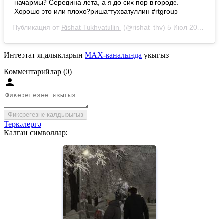
начармы? Середина лета, а я до сих пор в городе.
Хорошо это или плохо?ришаттухватуллин #rtgroup
Публикация от
Rishat Tukhvatullin
(@rishat_thv)
5 Июл 2019 в 10:54 PDT
Интертат яңалыкларын
MAX-каналында
укыгыз
Комментарийлар (0)
Фикерегезне калдырыгыз
Теркәлергә
Калган символлар: