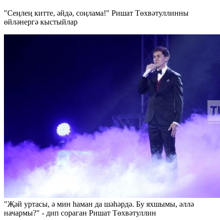
"Сеңлең китте, әйдә, соңлама!" Ришат Төхвәтуллинны
өйләнергә кыстыйлар
"Җәй уртасы, ә мин һаман да шәһәрдә. Бу яхшымы, әллә
начармы?" - дип сораган Ришат Төхвәтуллин