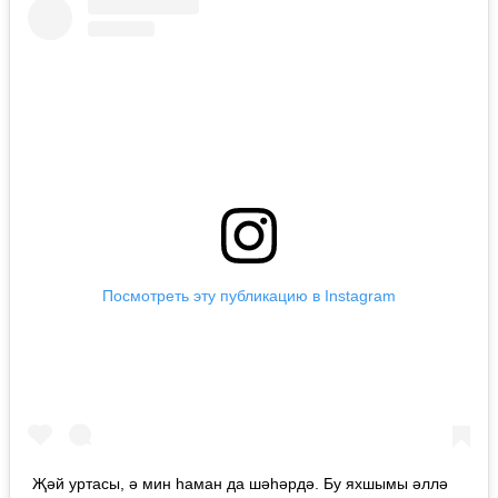
Посмотреть эту публикацию в Instagram
Җәй уртасы, ә мин һаман да шәһәрдә. Бу яхшымы әллә