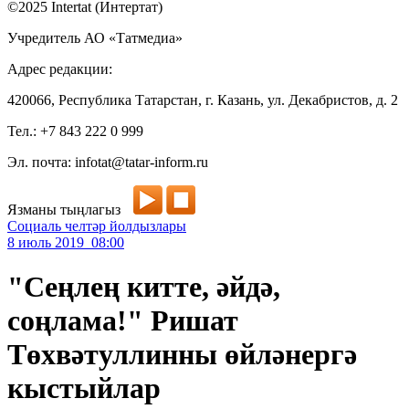
©2025 Intertat (Интертат)
Учредитель АО «Татмедиа»
Адрес редакции:
420066, Республика Татарстан, г. Казань, ул. Декабристов, д. 2
Тел.: +7 843 222 0 999
Эл. почта: infotat@tatar-inform.ru
Язманы тыңлагыз
Социаль челтәр йолдызлары
8 июль 2019 08:00
"Сеңлең китте, әйдә,
соңлама!" Ришат
Төхвәтуллинны өйләнергә
кыстыйлар