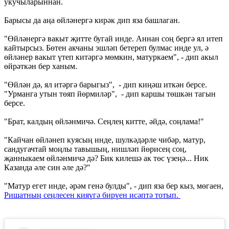
укучыларыннан.
Барысы да аңа өйләнергә кирәк дип яза башлаган.
"Өйләнергә вакыт җитте бугай инде. Аннан соң бергә ял итеп
кайтырсыз. Бөтен акчаны эшләп бетереп булмас инде ул, ә
өйләнер вакыт үтеп китәргә мөмкин, матуркаем", - дип акыл
өйрәткән бер ханым.
"Өйлән дә, ял итәргә барыгыз", - дип киңәш иткән берсе.
"Урманга утын төяп йөрмиләр", - дип каршы төшкән тагын
берсе.
"Брат, калдың өйләнмичә. Сеңлең китте, әйдә, соңлама!"
"Кайчан өйләнеп куясың инде, шулкәдәрле чибәр, матур,
сандугачтай моңлы тавышың, нишләп йөрисең соң,
җанныкаем өйләнмичә дә? Бик килешә ак төс үзеңә... Ник
Казанда әле син әле дә?"
"Матур егет инде, әрәм генә булды", - дип яза бер кыз, мөгаен,
Ришатның сеңлесен кияүгә бирүен исәптә тотып.