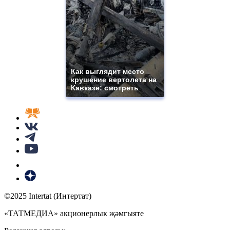
Как выглядит место
крушение вертолета на
Кавказе: смотреть
©2025 Intertat (Интертат)
«ТАТМЕДИА» акционерлык җәмгыяте