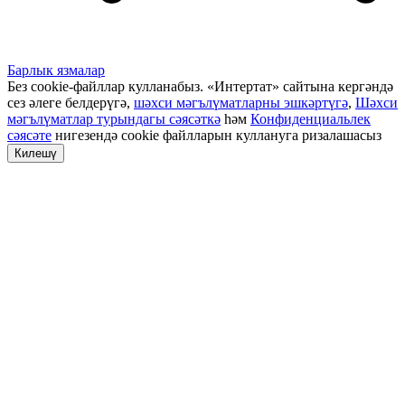
Барлык язмалар
Без cookie-файллар кулланабыз. «Интертат» сайтына кергәндә
сез әлеге белдерүгә,
шәхси мәгълүматларны эшкәртүгә
,
Шәхси
мәгълүматлар турындагы сәясәткә
һәм
Конфиденциальлек
сәясәте
нигезендә cookie файлларын куллануга ризалашасыз
Килешү