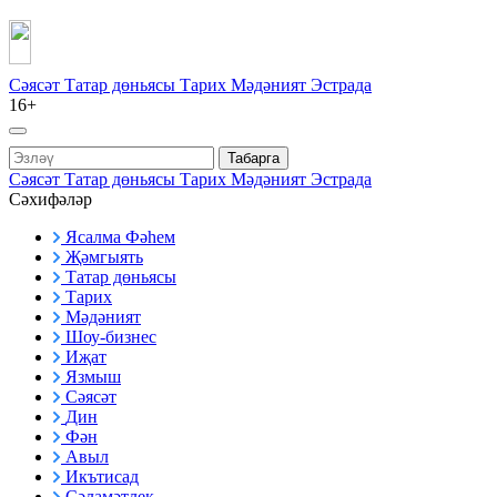
Сәясәт
Татар дөньясы
Тарих
Мәдәният
Эстрада
16+
Табарга
Сәясәт
Татар дөньясы
Тарих
Мәдәният
Эстрада
Сәхифәләр
Ясалма Фәһем
Җәмгыять
Татар дөньясы
Тарих
Мәдәният
Шоу-бизнес
Иҗат
Язмыш
Сәясәт
Дин
Фән
Авыл
Икътисад
Сәламәтлек