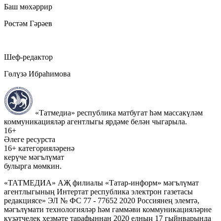
Баш мөхәррир
Рөстәм Гәрәев
Шеф-редактор
Гөлүзә Ибраһимова
«Татмедиа» республика матбугат һәм массакүләм
коммуникацияләр агентлыгы ярдәме белән чыгарыла.
16+
Әлеге ресурста
16+ категорияләренә
керүче мәгълүмат
булырга мөмкин.
«ТАТМЕДИА» АҖ филиалы «Татар-информ» мәгълүмат
агентлыгының Интертат республика электрон газетасы
редакциясе» ЭЛ № ФС 77 - 77652 2020 Россиянең элемтә,
мәгълүмати технологияләр һәм гаммәви коммуникацияләрне
күзәтчелек хезмәте тарафыннан 2020 елның 17 гыйнварында