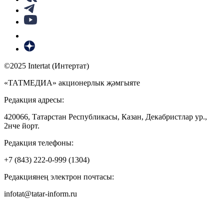
©2025 Intertat (Интертат)
«ТАТМЕДИА» акционерлык җәмгыяте
Редакция адресы:
420066, Татарстан Республикасы, Казан, Декабристлар ур.,
2нче йорт.
Редакция телефоны:
+7 (843) 222-0-999 (1304)
Редакциянең электрон почтасы:
infotat@tatar-inform.ru