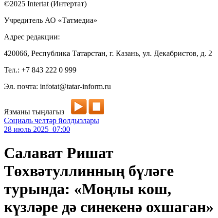
©2025 Intertat (Интертат)
Учредитель АО «Татмедиа»
Адрес редакции:
420066, Республика Татарстан, г. Казань, ул. Декабристов, д. 2
Тел.: +7 843 222 0 999
Эл. почта: infotat@tatar-inform.ru
Язманы тыңлагыз
Социаль челтәр йолдызлары
28 июль 2025 07:00
Салават Ришат
Төхвәтуллинның бүләге
турында: «Моңлы кош,
күзләре дә синекенә охшаган»