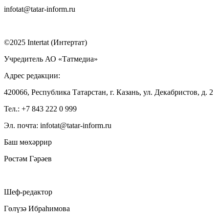
infotat@tatar-inform.ru
©2025 Intertat (Интертат)
Учредитель АО «Татмедиа»
Адрес редакции:
420066, Республика Татарстан, г. Казань, ул. Декабристов, д. 2
Тел.: +7 843 222 0 999
Эл. почта: infotat@tatar-inform.ru
Баш мөхәррир
Рөстәм Гәрәев
Шеф-редактор
Гөлүзә Ибраһимова