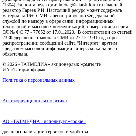
(1304) Эл.почта редакции: infotat@tatar-inform.ru Главный
редактор Гареев Р.И. Настоящий ресурс может содержать
материалы 16+. СМИ зарегистрировано Федеральной
службой по надзору в сфере связи, информационных
технологий и массовых коммуникаций, номер записи серия
ЭЛ № ФС 77 - 77652 от 17.01.2020. В соответствии со статьей
23 Федерального закона о СМИ от 27.12.1991 года при
распространении сообщений сайта “Интертат” другим
средством массовой информации гиперссылка на него
обязательна.
© 2026 «ТАТМЕДИА» акционерлык җәмгыяте
ИА «Татар-информ»
Политика о персональных данных
Антикоррупционная политика
АО «ТАТМЕДИА» использует «cookie»
для персонализации сервисов и удобства