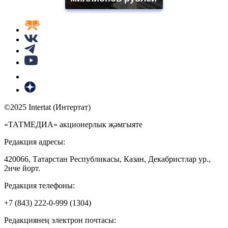
©2025 Intertat (Интертат)
«ТАТМЕДИА» акционерлык җәмгыяте
Редакция адресы:
420066, Татарстан Республикасы, Казан, Декабристлар ур.,
2нче йорт.
Редакция телефоны:
+7 (843) 222-0-999 (1304)
Редакциянең электрон почтасы: