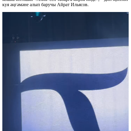
куя әңгәмәне алып баручы Айрат Ильясов.