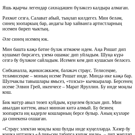
Яшь җырчы легендар сәхнәдәшен бүләксез калдыра алмаган.
Рәхмәт сезгә, Салават абый, тыңлап килдегез. Мин беләм,
синең зоопаркың бар, андагы һәр хайванга артистларның
исемен биреп чыктың.
Әле синең исемең юк.
Мин башта кәҗә бәтие бүләк итмәкче идем. Аңа Ришат дип
кушамат бирсәгез, үземә ошамас дип уйладым. Шуңа күрә
сезгә бу бүләкне сайладым. Исемен кем дип кушасын беләсез.
Сөбханалла, җанкисәккәем, бәләкәч страус. Телисеңме,
теләмисеңме – моның исеме Ришат инде. Миндә ике кәҗә бар.
Шулчаклы тавышлары ямьсез, «тозсыз» кычкыралар. Берсенең
исеме Элвин Грей, икенчесе – Марат Яруллин. Бу инде моңлы
кош.
Бик матур авыл төзеп куйдым, күңелем булсын дип. Мин
авылдан киттем, авыл миннән китә алмый. Бу безнең
зоопаркта иң кадерле кошларның берсе булыр. Аның күзләре
дә синекенә охшаган.
«Страус электән моңлы кош булды инде күңелләрдә. Хәзер бу
кошка иптәшкә «Алия»сен табарга кирәк инде», – дип җөпләп