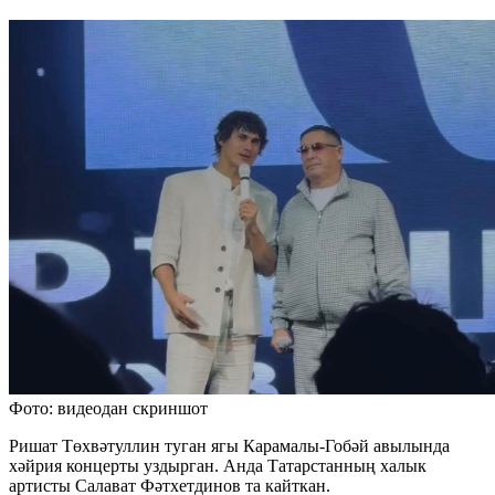
Фото: видеодан скриншот
Ришат Төхвәтуллин туган ягы Карамалы-Гобәй авылында
хәйрия концерты уздырган. Анда Татарстанның халык
артисты Салават Фәтхетдинов та кайткан.