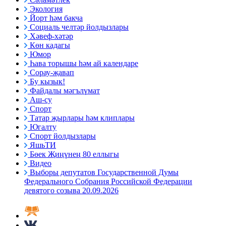
Экология
Йорт һәм бакча
Социаль челтәр йолдызлары
Хәвеф-хәтәр
Көн кадагы
Юмор
Һава торышы һәм ай календаре
Сорау-җавап
Бу кызык!
Файдалы мәгълүмат
Аш-су
Спорт
Татар җырлары һәм клиплары
Югалту
Спорт йолдызлары
ЯшьТИ
Бөек Җиңүнең 80 еллыгы
Видео
Выборы депутатов Государственной Думы
Федерального Собрания Российской Федерации
девятого созыва 20.09.2026