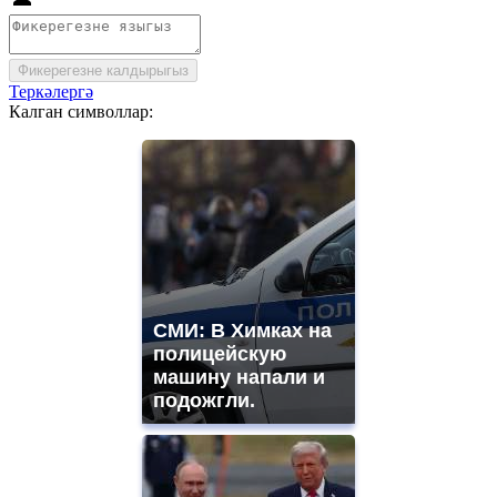
Фикерегезне калдырыгыз
Теркәлергә
Калган символлар:
СМИ: В Химках на
полицейскую
машину напали и
подожгли.