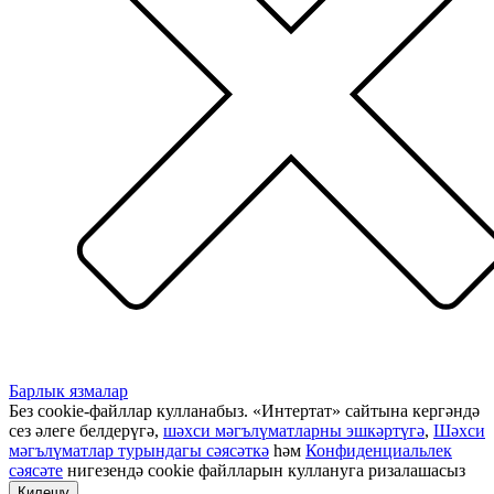
Барлык язмалар
Без cookie-файллар кулланабыз. «Интертат» сайтына кергәндә
сез әлеге белдерүгә,
шәхси мәгълүматларны эшкәртүгә
,
Шәхси
мәгълүматлар турындагы сәясәткә
һәм
Конфиденциальлек
сәясәте
нигезендә cookie файлларын куллануга ризалашасыз
Килешү