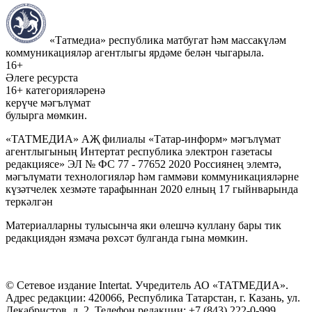
«Татмедиа» республика матбугат һәм массакүләм
коммуникацияләр агентлыгы ярдәме белән чыгарыла.
16+
Әлеге ресурста
16+ категорияләренә
керүче мәгълүмат
булырга мөмкин.
«ТАТМЕДИА» АҖ филиалы «Татар-информ» мәгълүмат
агентлыгының Интертат республика электрон газетасы
редакциясе» ЭЛ № ФС 77 - 77652 2020 Россиянең элемтә,
мәгълүмати технологияләр һәм гаммәви коммуникацияләрне
күзәтчелек хезмәте тарафыннан 2020 елның 17 гыйнварында
теркәлгән
Материалларны тулысынча яки өлешчә куллану бары тик
редакциядән язмача рөхсәт булганда гына мөмкин.
© Сетевое издание Intertat. Учредитель АО «ТАТМЕДИА».
Адрес редакции: 420066, Республика Татарстан, г. Казань, ул.
Декабристов, д. 2. Телефон редакции: +7 (843) 222-0-999