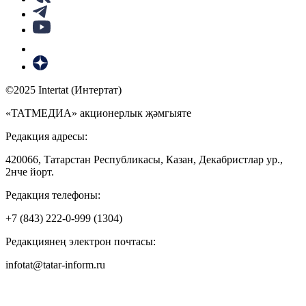
©2025 Intertat (Интертат)
«ТАТМЕДИА» акционерлык җәмгыяте
Редакция адресы:
420066, Татарстан Республикасы, Казан, Декабристлар ур.,
2нче йорт.
Редакция телефоны:
+7 (843) 222-0-999 (1304)
Редакциянең электрон почтасы:
infotat@tatar-inform.ru