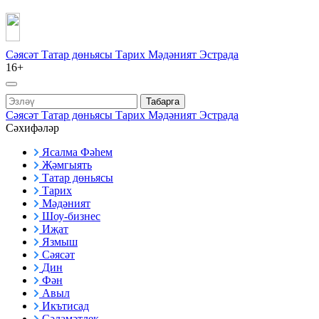
Сәясәт
Татар дөньясы
Тарих
Мәдәният
Эстрада
16+
Табарга
Сәясәт
Татар дөньясы
Тарих
Мәдәният
Эстрада
Сәхифәләр
Ясалма Фәһем
Җәмгыять
Татар дөньясы
Тарих
Мәдәният
Шоу-бизнес
Иҗат
Язмыш
Сәясәт
Дин
Фән
Авыл
Икътисад
Сәламәтлек