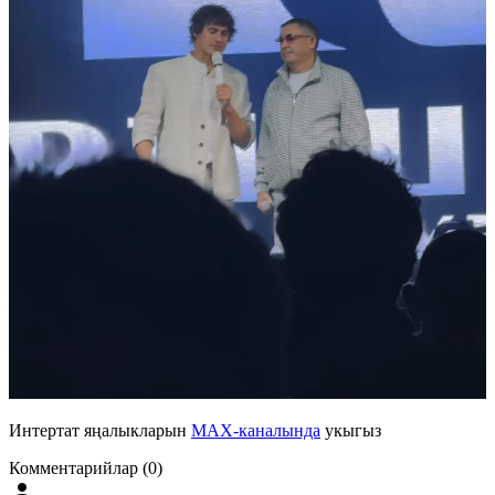
Интертат яңалыкларын
MAX-каналында
укыгыз
Комментарийлар (0)