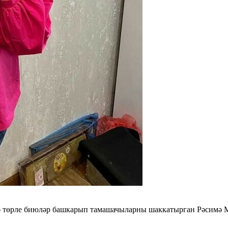
дә төрле биюләр башкарып тамашачыларны шаккатырган Рәсимә