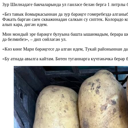
Зур Шилнәдәге бакчаларында ул гаиләсе белән бергә 1 литрлы 
«Без тавык йомыркасыннан да зур бәрәңге гомеребездә алганыб
Фәкать барган саен скважинадан салкын су сиптек. Колорадо к
алып кара, дигән идем.
Мин мондый эре бәрәңге булуына башта ышанмадым, берара ш
дә белмибез», – дип сөйләгән ул.
«Көз көне Мари бәрәңгесе дә алган идем, Тукай районыннан да
«Бу атнада авылга кайтам. Бөтен туганнарга күчтәнәчкә берәр 