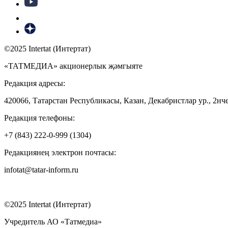
©2025 Intertat (Интертат)
«ТАТМЕДИА» акционерлык җәмгыяте
Редакция адресы:
420066, Татарстан Республикасы, Казан, Декабристлар ур., 2нче
Редакция телефоны:
+7 (843) 222-0-999 (1304)
Редакциянең электрон почтасы:
infotat@tatar-inform.ru
©2025 Intertat (Интертат)
Учредитель АО «Татмедиа»