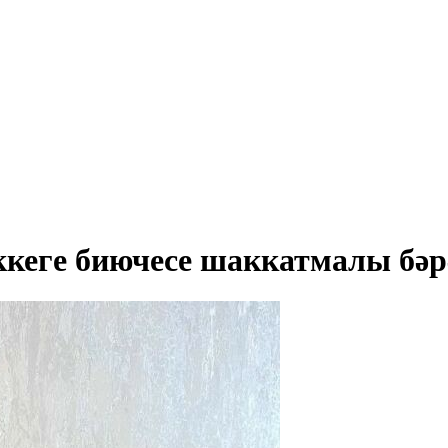
кеге биючесе шаккатмалы бәрә