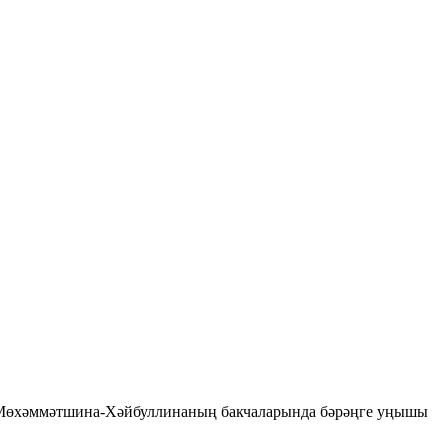
 Мөхәммәтшина-Хәйбуллинаның бакчаларында бәрәңге уңышы