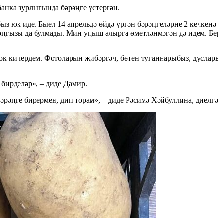
банка зурлыгында бәрәңге үстергән.
ыз юк иде. Быел 14 апрельдә өйдә үргән бәрәңгеләрне 2 кечкен
оңгызы да булмады. Мин уңыш алырга өметләнмәгән дә идем. Бер
ок кичердем. Фотоларын җибәргәч, бөтен туганнарыбыз, дусла
 бирделәр», – диде Дамир.
бәрәңге бирермен, дип торам», – диде Рәсимә Хәйбуллина, диелгә