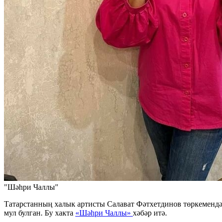
"Шәһри Чаллы"
Татарстанның халык артисты Салават Фәтхетдинов төркемен
мул булган. Бу хакта
«Шәһри Чаллы»
хәбәр итә.