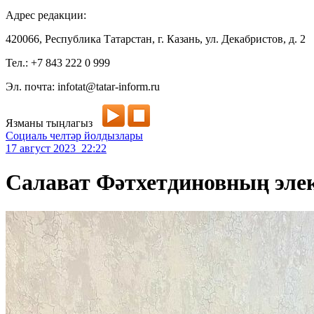
Адрес редакции:
420066, Республика Татарстан, г. Казань, ул. Декабристов, д. 2
Тел.: +7 843 222 0 999
Эл. почта: infotat@tatar-inform.ru
Язманы тыңлагыз
Социаль челтәр йолдызлары
17 август 2023 22:22
Салават Фәтхетдиновның элек