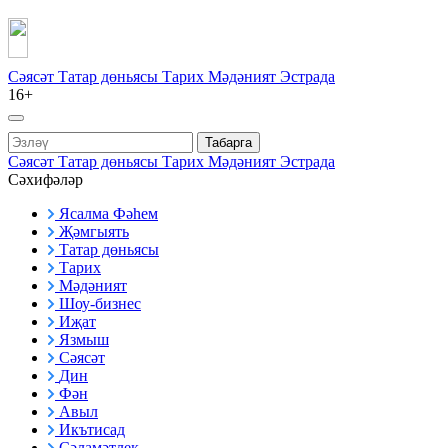
Сәясәт
Татар дөньясы
Тарих
Мәдәният
Эстрада
16+
Табарга
Сәясәт
Татар дөньясы
Тарих
Мәдәният
Эстрада
Сәхифәләр
Ясалма Фәһем
Җәмгыять
Татар дөньясы
Тарих
Мәдәният
Шоу-бизнес
Иҗат
Язмыш
Сәясәт
Дин
Фән
Авыл
Икътисад
Сәламәтлек