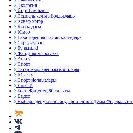
Экология
Йорт һәм бакча
Социаль челтәр йолдызлары
Хәвеф-хәтәр
Көн кадагы
Юмор
Һава торышы һәм ай календаре
Сорау-җавап
Бу кызык!
Файдалы мәгълүмат
Аш-су
Спорт
Татар җырлары һәм клиплары
Югалту
Спорт йолдызлары
ЯшьТИ
Бөек Җиңүнең 80 еллыгы
Видео
Выборы депутатов Государственной Думы Федерального