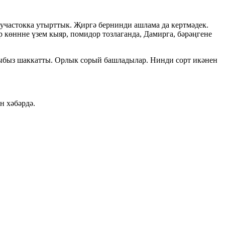
ә участокка утырттык. Җиргә бернинди ашлама да кертмәдек.
 көннне үзем кыяр, помидор тозлаганда, Дамирга, бәрәңгене
рыбыз шаккатты. Орлык сорый башладылар. Нинди сорт икәнен
н хәбәрдә.