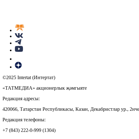
©2025 Intertat (Интертат)
«ТАТМЕДИА» акционерлык җәмгыяте
Редакция адресы:
420066, Татарстан Республикасы, Казан, Декабристлар ур., 2нче
Редакция телефоны:
+7 (843) 222-0-999 (1304)