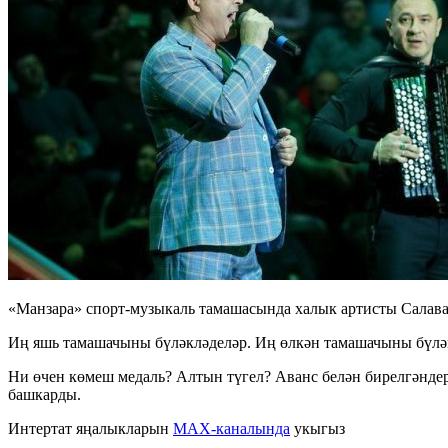
«Манзара» спорт-музыкаль тамашасында халык артисты Салава
Иң яшь тамашачыны бүләкләделәр. Иң өлкән тамашачыны бүләк
Ни өчен көмеш медаль? Алтын түгел? Аванс белән бирелгәнде
башкарды.
Интертат яңалыкларын
MAX-каналында
укыгыз