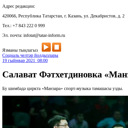
Адрес редакции:
420066, Республика Татарстан, г. Казань, ул. Декабристов, д. 2
Тел.: +7 843 222 0 999
Эл. почта: infotat@tatar-inform.ru
Язманы тыңлагыз
Социаль челтәр йолдызлары
19 гыйнвар 2021 08:00
Салават Фәтхетдиновка «Ман
Бу шимбәдә циркта «Манзара» спорт-музыка тамашасы узды.