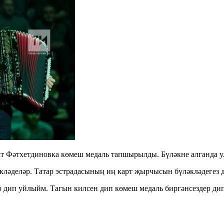
т Фәтхетдиновка көмеш медаль тапшырылды. Бүләкне алганда ул
ләделәр. Татар эстрадасының иң карт җырчысын бүләкләдегез 
р дип уйлыйм. Тагын килсен дип көмеш медаль биргәнсездер д