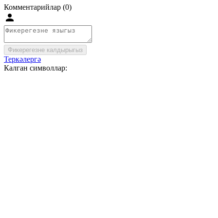
Комментарийлар (0)
Фикерегезне калдырыгыз
Теркәлергә
Калган символлар: