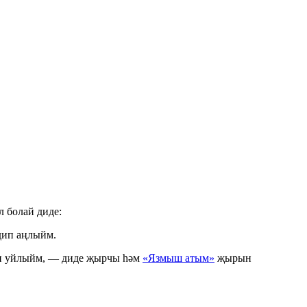
 болай диде:
дип аңлыйм.
ип уйлыйм, — диде җырчы һәм
«Язмыш атым»
җырын