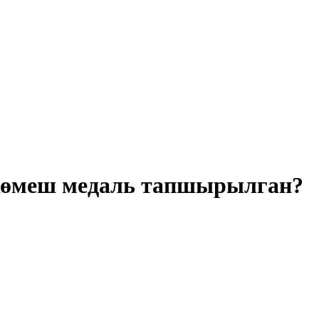
 көмеш медаль тапшырылган?