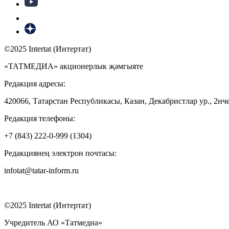
©2025 Intertat (Интертат)
«ТАТМЕДИА» акционерлык җәмгыяте
Редакция адресы:
420066, Татарстан Республикасы, Казан, Декабристлар ур., 2нче
Редакция телефоны:
+7 (843) 222-0-999 (1304)
Редакциянең электрон почтасы:
infotat@tatar-inform.ru
©2025 Intertat (Интертат)
Учредитель АО «Татмедиа»