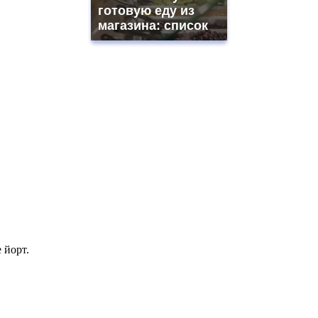
готовую еду из
магазина: список
 йорт.