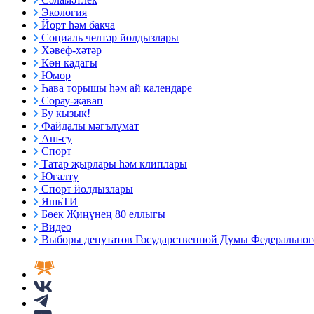
Экология
Йорт һәм бакча
Социаль челтәр йолдызлары
Хәвеф-хәтәр
Көн кадагы
Юмор
Һава торышы һәм ай календаре
Сорау-җавап
Бу кызык!
Файдалы мәгълүмат
Аш-су
Спорт
Татар җырлары һәм клиплары
Югалту
Спорт йолдызлары
ЯшьТИ
Бөек Җиңүнең 80 еллыгы
Видео
Выборы депутатов Государственной Думы Федерального