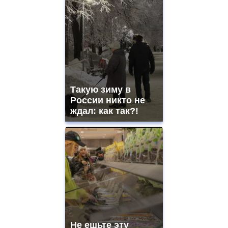
Такую зиму в
России никто не
ждал: как так?!
Не ешьте эту