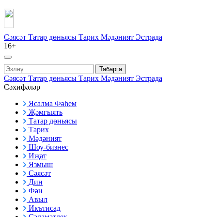
Сәясәт
Татар дөньясы
Тарих
Мәдәният
Эстрада
16+
Табарга
Сәясәт
Татар дөньясы
Тарих
Мәдәният
Эстрада
Сәхифәләр
Ясалма Фәһем
Җәмгыять
Татар дөньясы
Тарих
Мәдәният
Шоу-бизнес
Иҗат
Язмыш
Сәясәт
Дин
Фән
Авыл
Икътисад
Сәламәтлек