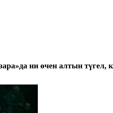
зара»да ни өчен алтын түгел,