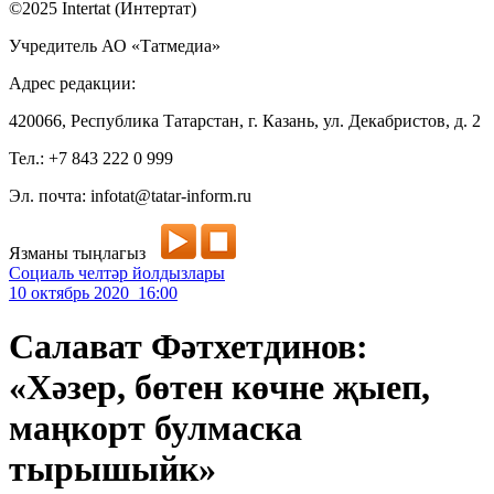
©2025 Intertat (Интертат)
Учредитель АО «Татмедиа»
Адрес редакции:
420066, Республика Татарстан, г. Казань, ул. Декабристов, д. 2
Тел.: +7 843 222 0 999
Эл. почта: infotat@tatar-inform.ru
Язманы тыңлагыз
Социаль челтәр йолдызлары
10 октябрь 2020 16:00
Салават Фәтхетдинов:
«Хәзер, бөтен көчне җыеп,
маңкорт булмаска
тырышыйк»