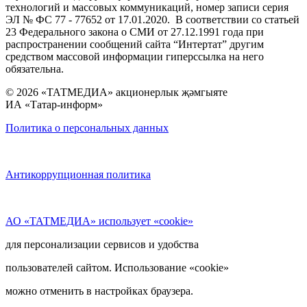
технологий и массовых коммуникаций, номер записи серия
ЭЛ № ФС 77 - 77652 от 17.01.2020. В соответствии со статьей
23 Федерального закона о СМИ от 27.12.1991 года при
распространении сообщений сайта “Интертат” другим
средством массовой информации гиперссылка на него
обязательна.
© 2026 «ТАТМЕДИА» акционерлык җәмгыяте
ИА «Татар-информ»
Политика о персональных данных
Антикоррупционная политика
АО «ТАТМЕДИА» использует «cookie»
для персонализации сервисов и удобства
пользователей сайтом. Использование «cookie»
можно отменить в настройках браузера.