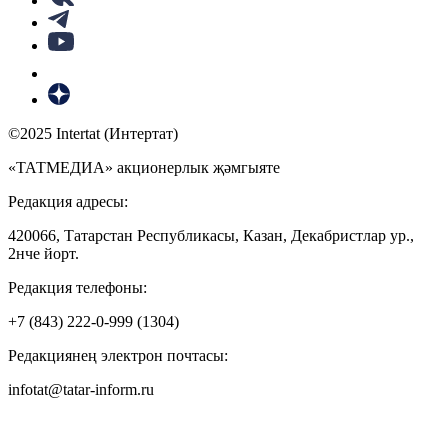
©2025 Intertat (Интертат)
«ТАТМЕДИА» акционерлык җәмгыяте
Редакция адресы:
420066, Татарстан Республикасы, Казан, Декабристлар ур.,
2нче йорт.
Редакция телефоны:
+7 (843) 222-0-999 (1304)
Редакциянең электрон почтасы:
infotat@tatar-inform.ru