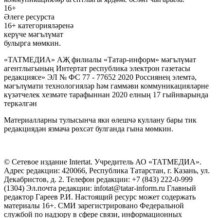
16+
Әлеге ресурста
16+ категорияләренә
керүче мәгълүмат
булырга мөмкин.
«ТАТМЕДИА» АҖ филиалы «Татар-информ» мәгълүмат
агентлыгының Интертат республика электрон газетасы
редакциясе» ЭЛ № ФС 77 - 77652 2020 Россиянең элемтә,
мәгълүмати технологияләр һәм гаммәви коммуникацияләрне
күзәтчелек хезмәте тарафыннан 2020 елның 17 гыйнварында
теркәлгән
Материалларны тулысынча яки өлешчә куллану бары тик
редакциядән язмача рөхсәт булганда гына мөмкин.
© Сетевое издание Intertat. Учредитель АО «ТАТМЕДИА».
Адрес редакции: 420066, Республика Татарстан, г. Казань, ул.
Декабристов, д. 2. Телефон редакции: +7 (843) 222-0-999
(1304) Эл.почта редакции: infotat@tatar-inform.ru Главный
редактор Гареев Р.И. Настоящий ресурс может содержать
материалы 16+. СМИ зарегистрировано Федеральной
службой по надзору в сфере связи, информационных