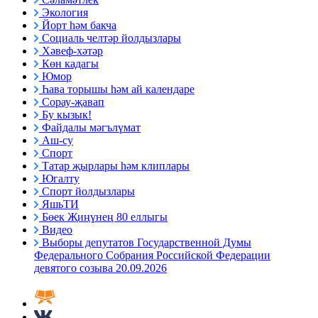
Экология
Йорт һәм бакча
Социаль челтәр йолдызлары
Хәвеф-хәтәр
Көн кадагы
Юмор
Һава торышы һәм ай календаре
Сорау-җавап
Бу кызык!
Файдалы мәгълүмат
Аш-су
Спорт
Татар җырлары һәм клиплары
Югалту
Спорт йолдызлары
ЯшьТИ
Бөек Җиңүнең 80 еллыгы
Видео
Выборы депутатов Государственной Думы
Федерального Собрания Российской Федерации
девятого созыва 20.09.2026