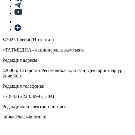
©2025 Intertat (Интертат)
«ТАТМЕДИА» акционерлык җәмгыяте
Редакция адресы:
420066, Татарстан Республикасы, Казан, Декабристлар ур.,
2нче йорт.
Редакция телефоны:
+7 (843) 222-0-999 (1304)
Редакциянең электрон почтасы:
infotat@tatar-inform.ru