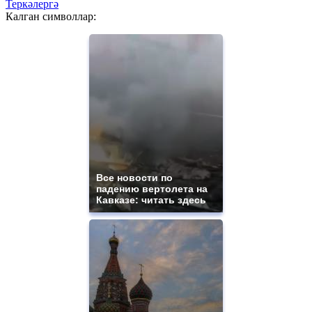
Теркәлергә
Калган символлар:
Все новости по
падению вертолета на
Кавказе: читать здесь