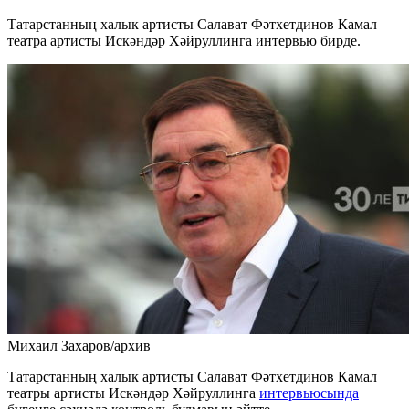
Татарстанның халык артисты Салават Фәтхетдинов Камал
театра артисты Искәндәр Хәйруллинга интервью бирде.
Михаил Захаров/архив
Татарстанның халык артисты Салават Фәтхетдинов Камал
театры артисты Искәндәр Хәйруллинга
интервьюсында