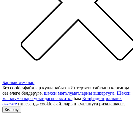
Барлык язмалар
Без cookie-файллар кулланабыз. «Интертат» сайтына кергәндә
сез әлеге белдерүгә,
шәхси мәгълүматларны эшкәртүгә
,
Шәхси
мәгълүматлар турындагы сәясәткә
һәм
Конфиденциальлек
сәясәте
нигезендә cookie файлларын куллануга ризалашасыз
Килешү