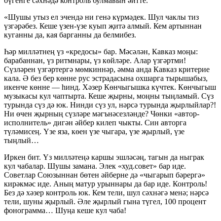
бүгенге сәхнәдә контроль булмавын әйтте.
«Шушы утыз ел эчендә ни генә күрмәдек. Шул чаклы тиз
үзгәрәбез. Кеше үзен-үзе куып җитә алмый. Кем артыннан
куганны да, кая барганны да белмибез.
Һәр милләтнең үз «кредосы» бар. Мәсәлән, Кавказ моңы:
барабаннан, үз ритмнары, үз көйләре. Алар үзгәртми!
Сүзләрен үзгәртергә мөмкиннәр, әмма анда Кавказ критерие
кала. Ә без бер көнне рус эстрадасына охшарга тырышабыз,
икенче көнне — һинд. Хәзер Көнчыгышка күчтек. Көнчыгыш
музыкасы кул чаптырта. Кеше җырны, моңны тыңламый. Сүз
турында сүз дә юк. Нинди сүз ул, нәрсә турында җырлыйлар?!
Ни өчен җырның сүзләре мәгънәсезләнде? Чөнки «автор-
исполнитель» дигән әйбер килеп чыкты. Син авторга
түләмисең. Үзе яза, көен үзе чыгара, үзе җырлый, үзе
тыңлый…
Иркен бит. Үз милләтеңә каршы эшләсәң, тагын да ныграк
кул чабалар. Шушы замана. Элек «худ.совет» бар иде.
Советлар Союзыннан бөтен әйберне дә «чыгарып бәрергә»
кирәкмәс иде. Аның матур урыннары да бар иде. Контроль!
Без дә хәзер контроль юк. Кем тели, шул сәхнәгә менә; нәрсә
тели, шуны җырлый. Әле җырлый гына түгел, 100 процент
фонограмма… Шуңа кеше кул чаба!