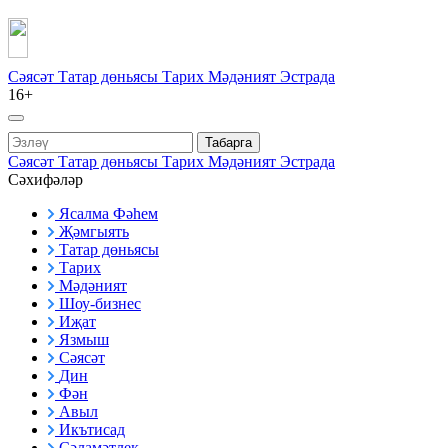
Сәясәт
Татар дөньясы
Тарих
Мәдәният
Эстрада
16+
Табарга
Сәясәт
Татар дөньясы
Тарих
Мәдәният
Эстрада
Сәхифәләр
Ясалма Фәһем
Җәмгыять
Татар дөньясы
Тарих
Мәдәният
Шоу-бизнес
Иҗат
Язмыш
Сәясәт
Дин
Фән
Авыл
Икътисад
Сәламәтлек