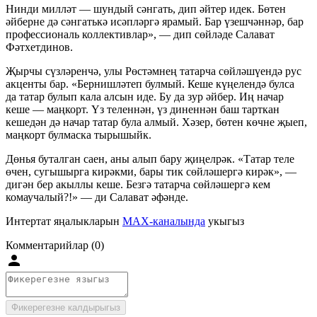
Нинди милләт — шундый сәнгать, дип әйтер идек. Бөтен
әйберне дә сәнгатькә исәпләргә ярамый. Бар үзешчәннәр, бар
профессиональ коллективлар», — дип сөйләде Салават
Фәтхетдинов.
Җырчы сүзләренчә, улы Рөстәмнең татарча сөйләшүендә рус
акценты бар. «Бернишләтеп булмый. Кеше күңелендә булса
да татар булып кала алсын иде. Бу да зур әйбер. Иң начар
кеше — маңкорт. Үз теленнән, үз диненнән баш тарткан
кешедән дә начар татар була алмый. Хәзер, бөтен көчне җыеп,
маңкорт булмаска тырышыйк.
Дөнья буталган саен, аны алып бару җиңелрәк. «Татар теле
өчен, сугышырга кирәкми, бары тик сөйләшергә кирәк», —
дигән бер акыллы кеше. Безгә татарча сөйләшергә кем
комаучалый?!» — ди Салават әфәнде.
Интертат яңалыкларын
MAX-каналында
укыгыз
Комментарийлар (0)
Фикерегезне калдырыгыз