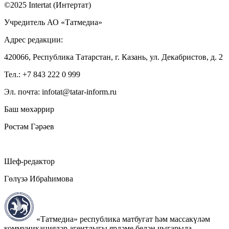
©2025 Intertat (Интертат)
Учредитель АО «Татмедиа»
Адрес редакции:
420066, Республика Татарстан, г. Казань, ул. Декабристов, д. 2
Тел.: +7 843 222 0 999
Эл. почта: infotat@tatar-inform.ru
Баш мөхәррир
Рөстәм Гәрәев
Шеф-редактор
Гөлүзә Ибраһимова
«Татмедиа» республика матбугат һәм массакүләм
коммуникацияләр агентлыгы ярдәме белән чыгарыла.