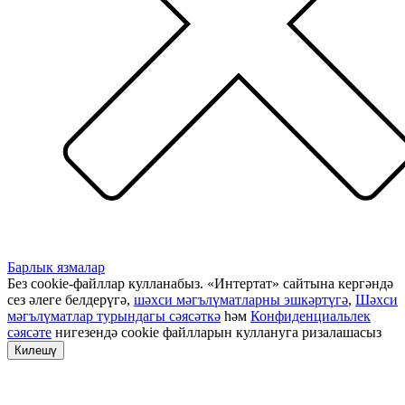
Барлык язмалар
Без cookie-файллар кулланабыз. «Интертат» сайтына кергәндә
сез әлеге белдерүгә,
шәхси мәгълүматларны эшкәртүгә
,
Шәхси
мәгълүматлар турындагы сәясәткә
һәм
Конфиденциальлек
сәясәте
нигезендә cookie файлларын куллануга ризалашасыз
Килешү