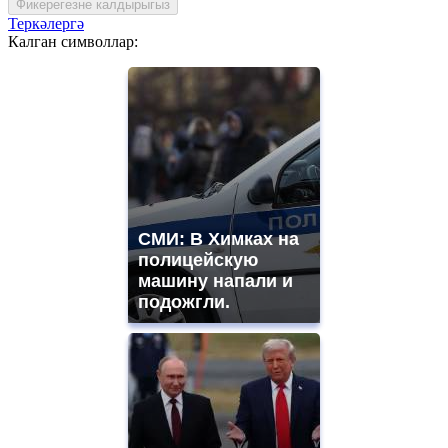
Фикерегезне калдырыгыз
Теркәлергә
Калган символлар:
СМИ: В Химках на
полицейскую
машину напали и
подожгли.