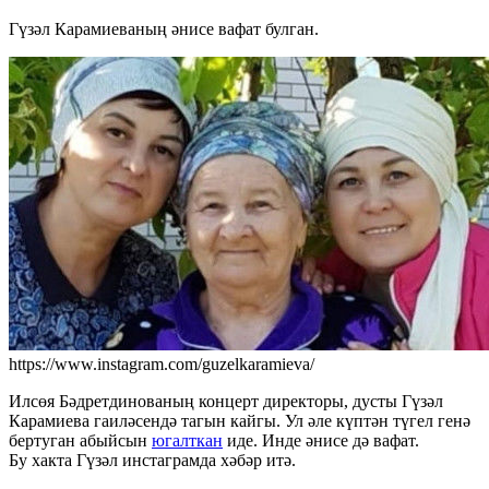
Гүзәл Карамиеваның әнисе вафат булган.
https://www.instagram.com/guzelkaramieva/
Илсөя Бәдретдинованың концерт директоры, дусты Гүзәл
Карамиева гаиләсендә тагын кайгы. Ул әле күптән түгел генә
бертуган абыйсын
югалткан
иде. Инде әнисе дә вафат.
Бу хакта Гүзәл инстаграмда хәбәр итә.