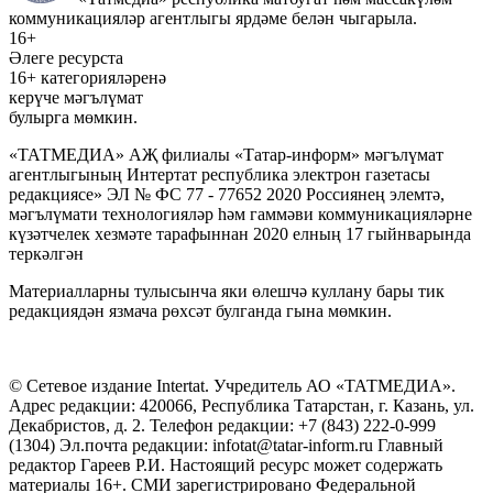
коммуникацияләр агентлыгы ярдәме белән чыгарыла.
16+
Әлеге ресурста
16+ категорияләренә
керүче мәгълүмат
булырга мөмкин.
«ТАТМЕДИА» АҖ филиалы «Татар-информ» мәгълүмат
агентлыгының Интертат республика электрон газетасы
редакциясе» ЭЛ № ФС 77 - 77652 2020 Россиянең элемтә,
мәгълүмати технологияләр һәм гаммәви коммуникацияләрне
күзәтчелек хезмәте тарафыннан 2020 елның 17 гыйнварында
теркәлгән
Материалларны тулысынча яки өлешчә куллану бары тик
редакциядән язмача рөхсәт булганда гына мөмкин.
© Сетевое издание Intertat. Учредитель АО «ТАТМЕДИА».
Адрес редакции: 420066, Республика Татарстан, г. Казань, ул.
Декабристов, д. 2. Телефон редакции: +7 (843) 222-0-999
(1304) Эл.почта редакции: infotat@tatar-inform.ru Главный
редактор Гареев Р.И. Настоящий ресурс может содержать
материалы 16+. СМИ зарегистрировано Федеральной