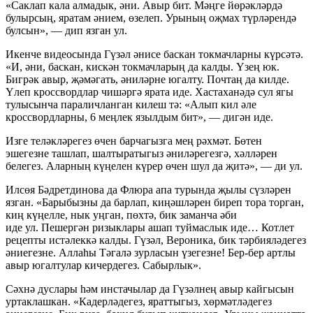
«Саклап кала алмадык, әни. Авыр бит. Мәңге йөрәкләрдә
булырсың, яратам әнием, өзелеп. Урының оҗмах түрләрендә
булсын», — дип язган ул.
Икенче видеосында Гүзәл әнисе баскан токмачларны күрсәтә.
«И, әни, баскан, кискән токмачларың да калды. Үзең юк.
Бигрәк авыр, җәмәгать, әниләрне югалту. Почтаң да килде.
Үлеп кроссвордлар чишәргә ярата иде. Хастаханәдә сул ягы
тулысынча параличланган килеш тә: «Алып кил әле
кроссвордларны, 6 меңлек язылдым бит», — дигән иде.
Изге теләкләрегез өчен барчагызга мең рәхмәт. Бөтен
эшегезне ташлап, шалтыратыгыз әниләрегезгә, хәлләрен
белегез. Аларның күңелен күрер өчен шул да җитә», — ди ул.
Илсөя Бәдретдинова да Флюра апа турында җылы сүзләрен
язган. «Барыбызны да барлап, киңәшләрен биреп тора торган,
киң күңелле, нык уңган, пөхтә, бик заманча әби
иде ул. Пешергән ризыклары ашап туймаслык иде… Котлет
рецепты истәлеккә калды. Гүзәл, Вероника, бик тәрбияләдегез
әниегезне. Аллаһы Тәгалә зурласын үзегезне! Бер-бер артлы
авыр югалтулар кичердегез. Сабырлык».
Сәхнә дуслары һәм инстачылар да Гүзәлнең авыр кайгысын
уртаклашкан. «Кадерләдегез, яраттыгыз, хөрмәтләдегез