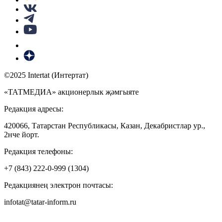
©2025 Intertat (Интертат)
«ТАТМЕДИА» акционерлык җәмгыяте
Редакция адресы:
420066, Татарстан Республикасы, Казан, Декабристлар ур.,
2нче йорт.
Редакция телефоны:
+7 (843) 222-0-999 (1304)
Редакциянең электрон почтасы:
infotat@tatar-inform.ru