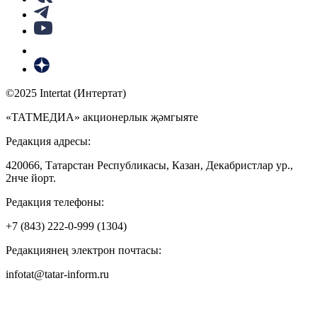
©2025 Intertat (Интертат)
«ТАТМЕДИА» акционерлык җәмгыяте
Редакция адресы:
420066, Татарстан Республикасы, Казан, Декабристлар ур.,
2нче йорт.
Редакция телефоны:
+7 (843) 222-0-999 (1304)
Редакциянең электрон почтасы:
infotat@tatar-inform.ru