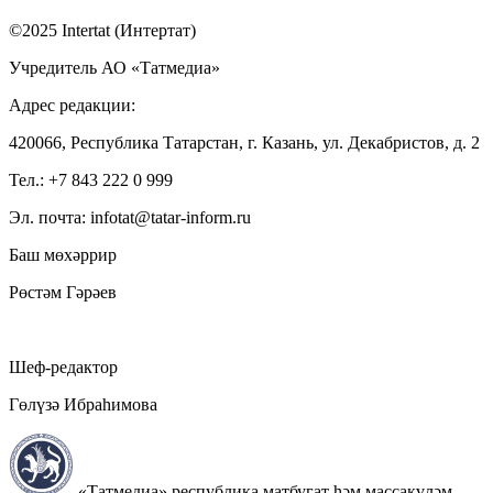
©2025 Intertat (Интертат)
Учредитель АО «Татмедиа»
Адрес редакции:
420066, Республика Татарстан, г. Казань, ул. Декабристов, д. 2
Тел.: +7 843 222 0 999
Эл. почта: infotat@tatar-inform.ru
Баш мөхәррир
Рөстәм Гәрәев
Шеф-редактор
Гөлүзә Ибраһимова
«Татмедиа» республика матбугат һәм массакүләм