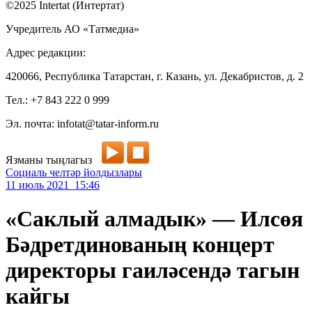
©2025 Intertat (Интертат)
Учредитель АО «Татмедиа»
Адрес редакции:
420066, Республика Татарстан, г. Казань, ул. Декабристов, д. 2
Тел.: +7 843 222 0 999
Эл. почта: infotat@tatar-inform.ru
Язманы тыңлагыз
Социаль челтәр йолдызлары
11 июль 2021 15:46
«Саклый алмадык» — Илсөя
Бәдретдинованың концерт
директоры гаиләсендә тагын
кайгы