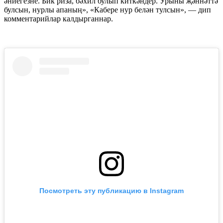
әниегезне. Бик риза, бәхил булып киткәндер. Урыны җәннәттә
булсын, нурлы апаның», «Кабере нур белән тулсын», — дип
комментарийлар калдырганнар.
Посмотреть эту публикацию в Instagram