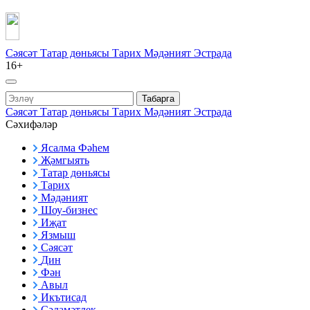
Сәясәт
Татар дөньясы
Тарих
Мәдәният
Эстрада
16+
Табарга
Сәясәт
Татар дөньясы
Тарих
Мәдәният
Эстрада
Сәхифәләр
Ясалма Фәһем
Җәмгыять
Татар дөньясы
Тарих
Мәдәният
Шоу-бизнес
Иҗат
Язмыш
Сәясәт
Дин
Фән
Авыл
Икътисад
Сәламәтлек