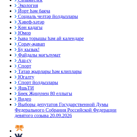
Экология
Йорт һәм бакча
Социаль челтәр йолдызлары
Хәвеф-хәтәр
Көн кадагы
Юмор
Һава торышы һәм ай календаре
Сорау-җавап
Бу кызык!
Файдалы мәгълүмат
Аш-су
Спорт
Татар җырлары һәм клиплары
Югалту
Спорт йолдызлары
ЯшьТИ
Бөек Җиңүнең 80 еллыгы
Видео
Выборы депутатов Государственной Думы
Федерального Собрания Российской Федерации
девятого созыва 20.09.2026