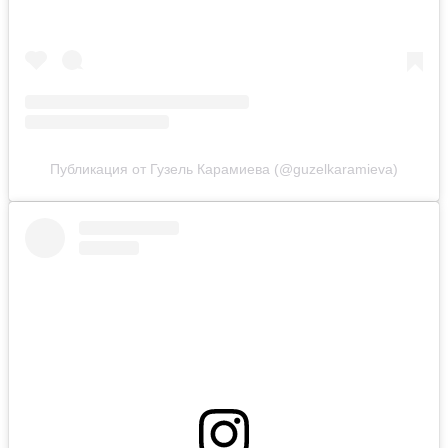
Публикация от Гузель Карамиева (@guzelkaramieva)