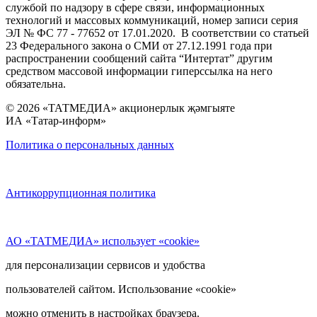
службой по надзору в сфере связи, информационных
технологий и массовых коммуникаций, номер записи серия
ЭЛ № ФС 77 - 77652 от 17.01.2020. В соответствии со статьей
23 Федерального закона о СМИ от 27.12.1991 года при
распространении сообщений сайта “Интертат” другим
средством массовой информации гиперссылка на него
обязательна.
© 2026 «ТАТМЕДИА» акционерлык җәмгыяте
ИА «Татар-информ»
Политика о персональных данных
Антикоррупционная политика
АО «ТАТМЕДИА» использует «cookie»
для персонализации сервисов и удобства
пользователей сайтом. Использование «cookie»
можно отменить в настройках браузера.