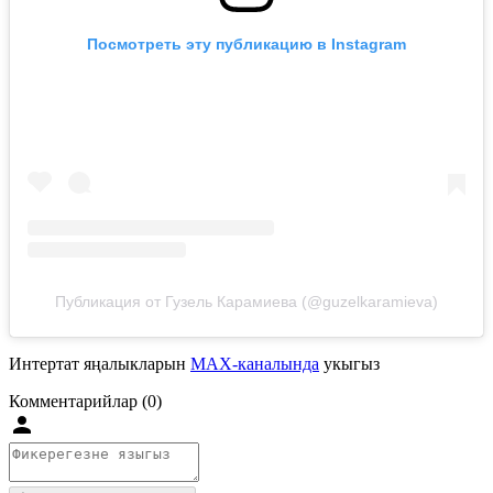
Посмотреть эту публикацию в Instagram
Публикация от Гузель Карамиева (@guzelkaramieva)
Интертат яңалыкларын
MAX-каналында
укыгыз
Комментарийлар (0)