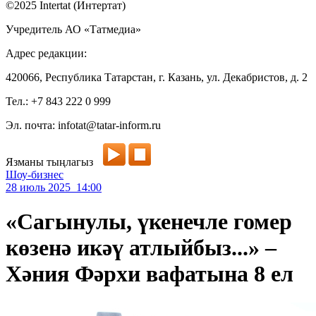
©2025 Intertat (Интертат)
Учредитель АО «Татмедиа»
Адрес редакции:
420066, Республика Татарстан, г. Казань, ул. Декабристов, д. 2
Тел.: +7 843 222 0 999
Эл. почта: infotat@tatar-inform.ru
Язманы тыңлагыз
Шоу-бизнес
28 июль 2025 14:00
«Сагынулы, үкенечле гомер
көзенә икәү атлыйбыз...» –
Хәния Фәрхи вафатына 8 ел