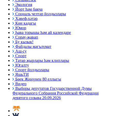
Экология
Йорт һәм бакча
Социаль челтәр йолдызлары
Хәвеф-хәтәр
Көн кадагы
Юмор
Һава торышы һәм ай календаре
Сорау-җавап
Бу кызык!
Файдалы мәгълүмат
Аш-су
Спорт
Татар җырлары һәм клиплары
Югалту
Спорт йолдызлары
ЯшьТИ
Бөек Җиңүнең 80 еллыгы
Видео
Выборы депутатов Государственной Думы
Федерального Собрания Российской Федерации
девятого созыва 20.09.2026