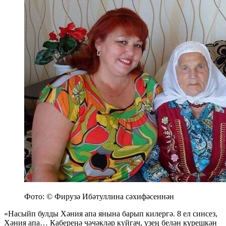
Фото: © Фирузә Ибәтуллина сәхифәсеннән
«Насыйп булды Хәния апа янына барып килергә. 8 ел синсез,
Хәния апа… Кабереңә чәчәкләр куйгач, үзең белән күрешкән