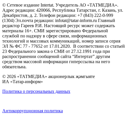
© Сетевое издание Intertat. Учредитель АО «ТАТМЕДИА».
Адрес редакции: 420066, Республика Татарстан, г. Казань, ул.
Декабристов, д. 2. Телефон редакции: +7 (843) 222-0-999
(1304) Эл.почта редакции: infotat@tatar-inform.ru Главный
редактор Гареев Р.И. Настоящий ресурс может содержать
материалы 16+. СМИ зарегистрировано Федеральной
службой по надзору в сфере связи, информационных
технологий и массовых коммуникаций, номер записи серия
ЭЛ № ФС 77 - 77652 от 17.01.2020. В соответствии со статьей
23 Федерального закона о СМИ от 27.12.1991 года при
распространении сообщений сайта “Интертат” другим
средством массовой информации гиперссылка на него
обязательна.
© 2026 «ТАТМЕДИА» акционерлык җәмгыяте
ИА «Татар-информ»
Политика о персональных данных
Антикоррупционная политика