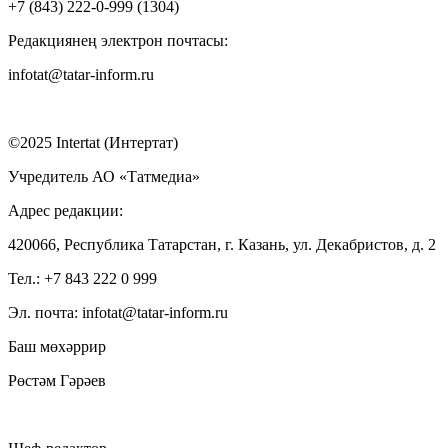
+7 (843) 222-0-999 (1304)
Редакциянең электрон почтасы:
infotat@tatar-inform.ru
©2025 Intertat (Интертат)
Учредитель АО «Татмедиа»
Адрес редакции:
420066, Республика Татарстан, г. Казань, ул. Декабристов, д. 2
Тел.: +7 843 222 0 999
Эл. почта: infotat@tatar-inform.ru
Баш мөхәррир
Рөстәм Гәрәев