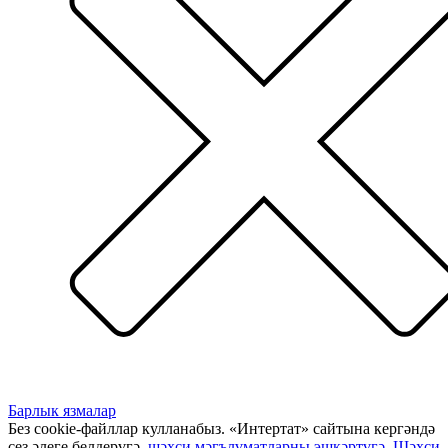
Барлык язмалар
Без cookie-файллар кулланабыз. «Интертат» сайтына кергәндә
сез әлеге белдерүгә,
шәхси мәгълүматларны эшкәртүгә
,
Шәхси