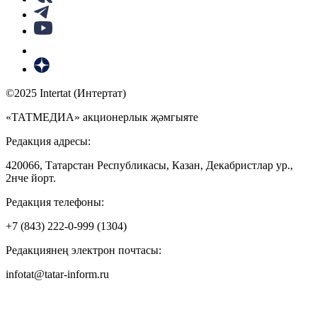
©2025 Intertat (Интертат)
«ТАТМЕДИА» акционерлык җәмгыяте
Редакция адресы:
420066, Татарстан Республикасы, Казан, Декабристлар ур.,
2нче йорт.
Редакция телефоны:
+7 (843) 222-0-999 (1304)
Редакциянең электрон почтасы:
infotat@tatar-inform.ru