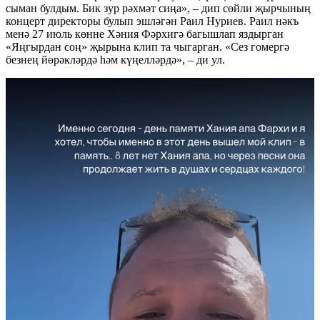
сыман булдым. Бик зур рәхмәт сиңа», – дип сөйли җырчының
концерт директоры булып эшләгән Раил Нуриев. Раил нәкъ
менә 27 июль көнне Хәния Фәрхигә багышлап яздырган
«Яңгырдан соң» җырына клип та чыгарган. «Сез гомергә
безнең йөрәкләрдә һәм күңелләрдә», – ди ул.