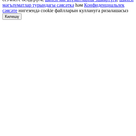
мәгълүматлар турындагы сәясәткә
һәм
Конфиденциальлек
сәясәте
нигезендә cookie файлларын куллануга ризалашасыз
Килешү