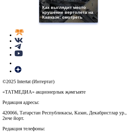
Как выглядит место
крушение вертолета на
Кавказе: смотреть
©2025 Intertat (Интертат)
«ТАТМЕДИА» акционерлык җәмгыяте
Редакция адресы:
420066, Татарстан Республикасы, Казан, Декабристлар ур.,
2нче йорт.
Редакция телефоны: