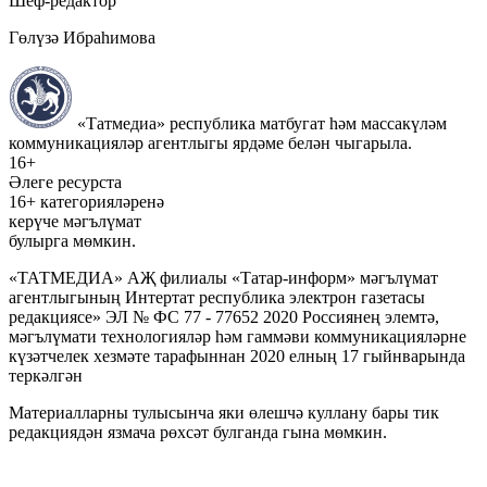
Шеф-редактор
Гөлүзә Ибраһимова
«Татмедиа» республика матбугат һәм массакүләм
коммуникацияләр агентлыгы ярдәме белән чыгарыла.
16+
Әлеге ресурста
16+ категорияләренә
керүче мәгълүмат
булырга мөмкин.
«ТАТМЕДИА» АҖ филиалы «Татар-информ» мәгълүмат
агентлыгының Интертат республика электрон газетасы
редакциясе» ЭЛ № ФС 77 - 77652 2020 Россиянең элемтә,
мәгълүмати технологияләр һәм гаммәви коммуникацияләрне
күзәтчелек хезмәте тарафыннан 2020 елның 17 гыйнварында
теркәлгән
Материалларны тулысынча яки өлешчә куллану бары тик
редакциядән язмача рөхсәт булганда гына мөмкин.