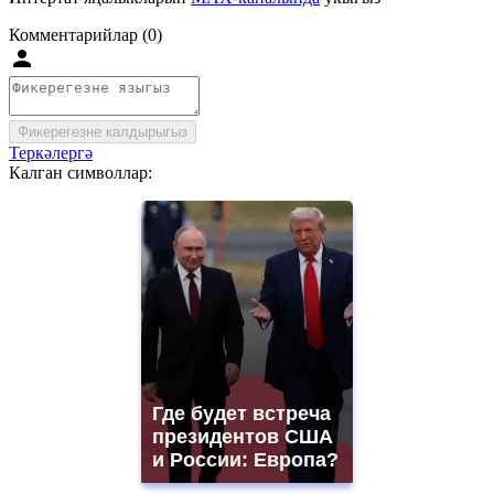
Комментарийлар (0)
Фикерегезне калдырыгыз
Теркәлергә
Калган символлар:
Где будет встреча
президентов США
и России: Европа?