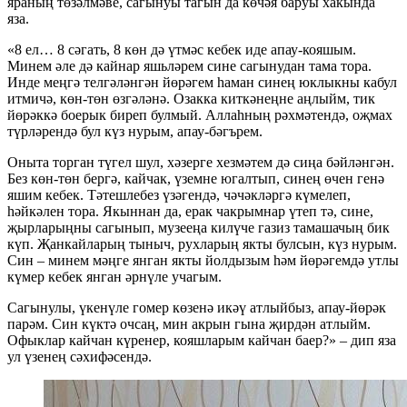
яраның төзәлмәве, сагынуы тагын да көчәя баруы хакында
яза.
«8 ел… 8 сәгать, 8 көн дә үтмәс кебек иде апау-кояшым.
Минем әле дә кайнар яшьләрем сине сагынудан тама тора.
Инде меңгә телгәләнгән йөрәгем һаман синең юклыкны кабул
итмичә, көн-төн өзгәләнә. Озакка киткәнеңне аңлыйм, тик
йөрәккә боерык биреп булмый. Аллаһның рәхмәтендә, оҗмах
түрләрендә бул күз нурым, апау-бәгърем.
Оныта торган түгел шул, хәзерге хезмәтем дә сиңа бәйләнгән.
Без көн-төн бергә, кайчак, үземне югалтып, синең өчен генә
яшим кебек. Тәтешлебез үзәгендә, чәчәкләргә күмелеп,
һәйкәлен тора. Якыннан да, ерак чакрымнар үтеп тә, сине,
җырларыңны сагынып, музееңа килүче газиз тамашачың бик
күп. Җанкайларың тыныч, рухларың якты булсын, күз нурым.
Син – минем мәңге янган якты йолдызым һәм йөрәгемдә утлы
күмер кебек янган әрнүле учагым.
Сагынулы, үкенүле гомер көзенә икәү атлыйбыз, апау-йөрәк
парәм. Син күктә очсаң, мин акрын гына җирдән атлыйм.
Офыклар кайчан күренер, кояшларым кайчан баер?» – дип яза
ул үзенең сәхифәсендә.