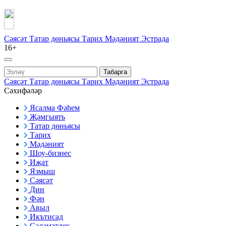
Сәясәт
Татар дөньясы
Тарих
Мәдәният
Эстрада
16+
Табарга
Сәясәт
Татар дөньясы
Тарих
Мәдәният
Эстрада
Сәхифәләр
Ясалма Фәһем
Җәмгыять
Татар дөньясы
Тарих
Мәдәният
Шоу-бизнес
Иҗат
Язмыш
Сәясәт
Дин
Фән
Авыл
Икътисад
Сәламәтлек