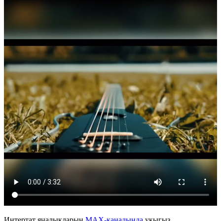
Интертат яңалыкларын
MAX-каналында
укыгыз