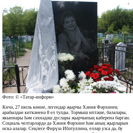
Фото: © «Татар-информ»
Кичә, 27 июль көнне, легендар җырчы Хәния Фәрхинең
арабыздан киткәненә 8 ел тулды. Тормыш иптәше, балалары,
якыннары һәм сәхнәдәш дуслары җырчының каберенә барган.
Социаль челтәрләрдә дә Хәния Фәрхине һәм аның җырларын
искә алалар. Сеңлесе Фирүзә Ибәтуллина, еллар узса да, бу