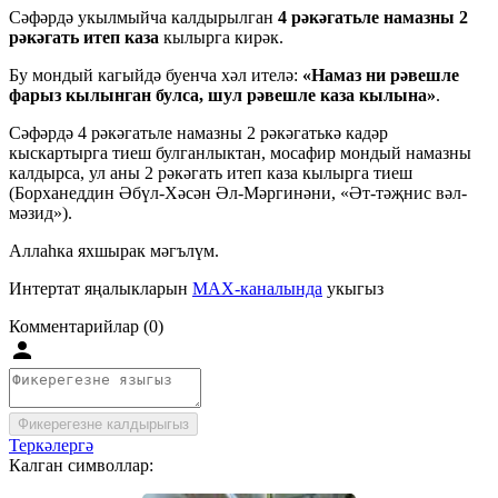
Сәфәрдә укылмыйча калдырылган
4
рәкәгатьле намазны 2
рәкәгать итеп каза
кылырга кирәк.
Бу мондый кагыйдә буенча хәл ителә:
«Намаз ни рәвешле
фарыз кылынган булса, шул рәвешле каза кылына»
.
Сәфәрдә 4 рәкәгатьле намазны 2 рәкәгатькә кадәр
кыскартырга тиеш булганлыктан, мосафир мондый намазны
калдырса, ул аны 2 рәкәгать итеп каза кылырга тиеш
(Борханеддин Әбүл-Хәсән Әл-Мәргинәни, «Әт-тәҗнис вәл-
мәзид»).
Аллаһка яхшырак мәгълүм.
Интертат яңалыкларын
MAX-каналында
укыгыз
Комментарийлар (0)
Фикерегезне калдырыгыз
Теркәлергә
Калган символлар: