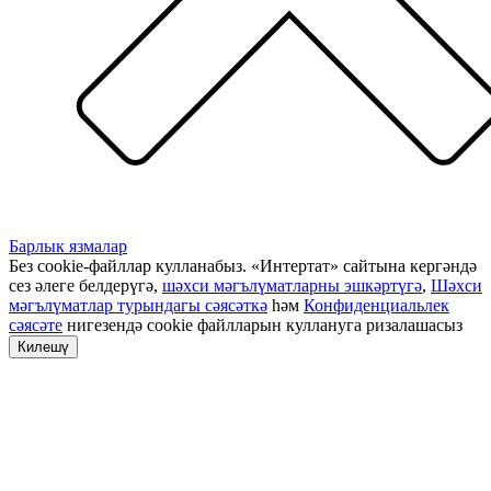
Барлык язмалар
Без cookie-файллар кулланабыз. «Интертат» сайтына кергәндә
сез әлеге белдерүгә,
шәхси мәгълүматларны эшкәртүгә
,
Шәхси
мәгълүматлар турындагы сәясәткә
һәм
Конфиденциальлек
сәясәте
нигезендә cookie файлларын куллануга ризалашасыз
Килешү