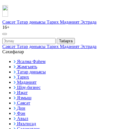
Сәясәт
Татар дөньясы
Тарих
Мәдәният
Эстрада
16+
Табарга
Сәясәт
Татар дөньясы
Тарих
Мәдәният
Эстрада
Сәхифәләр
Ясалма Фәһем
Җәмгыять
Татар дөньясы
Тарих
Мәдәният
Шоу-бизнес
Иҗат
Язмыш
Сәясәт
Дин
Фән
Авыл
Икътисад
Сәламәтлек