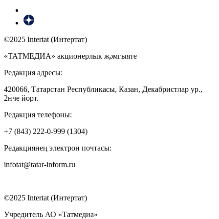
©2025 Intertat (Интертат)
«ТАТМЕДИА» акционерлык җәмгыяте
Редакция адресы:
420066, Татарстан Республикасы, Казан, Декабристлар ур.,
2нче йорт.
Редакция телефоны:
+7 (843) 222-0-999 (1304)
Редакциянең электрон почтасы:
infotat@tatar-inform.ru
©2025 Intertat (Интертат)
Учредитель АО «Татмедиа»