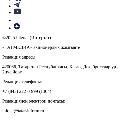
©2025 Intertat (Интертат)
«ТАТМЕДИА» акционерлык җәмгыяте
Редакция адресы:
420066, Татарстан Республикасы, Казан, Декабристлар ур.,
2нче йорт.
Редакция телефоны:
+7 (843) 222-0-999 (1304)
Редакциянең электрон почтасы:
infotat@tatar-inform.ru