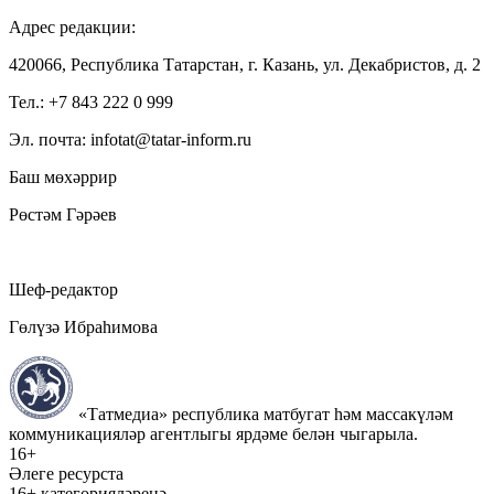
Адрес редакции:
420066, Республика Татарстан, г. Казань, ул. Декабристов, д. 2
Тел.: +7 843 222 0 999
Эл. почта: infotat@tatar-inform.ru
Баш мөхәррир
Рөстәм Гәрәев
Шеф-редактор
Гөлүзә Ибраһимова
«Татмедиа» республика матбугат һәм массакүләм
коммуникацияләр агентлыгы ярдәме белән чыгарыла.
16+
Әлеге ресурста
16+ категорияләренә