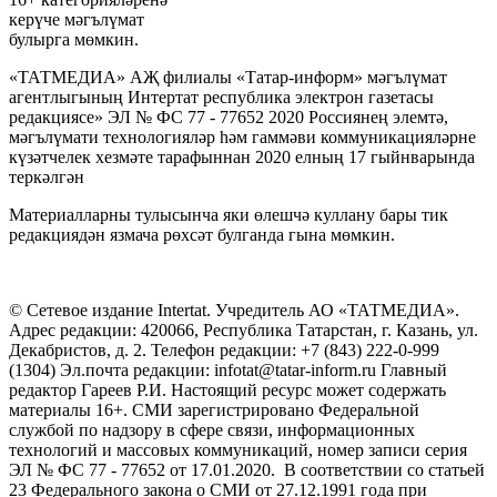
керүче мәгълүмат
булырга мөмкин.
«ТАТМЕДИА» АҖ филиалы «Татар-информ» мәгълүмат
агентлыгының Интертат республика электрон газетасы
редакциясе» ЭЛ № ФС 77 - 77652 2020 Россиянең элемтә,
мәгълүмати технологияләр һәм гаммәви коммуникацияләрне
күзәтчелек хезмәте тарафыннан 2020 елның 17 гыйнварында
теркәлгән
Материалларны тулысынча яки өлешчә куллану бары тик
редакциядән язмача рөхсәт булганда гына мөмкин.
© Сетевое издание Intertat. Учредитель АО «ТАТМЕДИА».
Адрес редакции: 420066, Республика Татарстан, г. Казань, ул.
Декабристов, д. 2. Телефон редакции: +7 (843) 222-0-999
(1304) Эл.почта редакции: infotat@tatar-inform.ru Главный
редактор Гареев Р.И. Настоящий ресурс может содержать
материалы 16+. СМИ зарегистрировано Федеральной
службой по надзору в сфере связи, информационных
технологий и массовых коммуникаций, номер записи серия
ЭЛ № ФС 77 - 77652 от 17.01.2020. В соответствии со статьей
23 Федерального закона о СМИ от 27.12.1991 года при