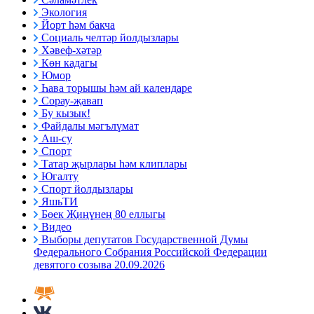
Экология
Йорт һәм бакча
Социаль челтәр йолдызлары
Хәвеф-хәтәр
Көн кадагы
Юмор
Һава торышы һәм ай календаре
Сорау-җавап
Бу кызык!
Файдалы мәгълүмат
Аш-су
Спорт
Татар җырлары һәм клиплары
Югалту
Спорт йолдызлары
ЯшьТИ
Бөек Җиңүнең 80 еллыгы
Видео
Выборы депутатов Государственной Думы
Федерального Собрания Российской Федерации
девятого созыва 20.09.2026