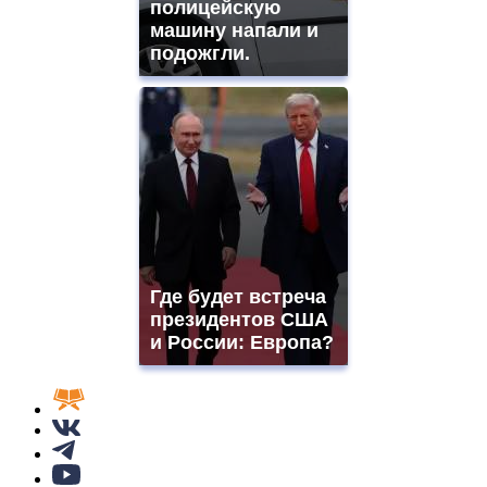
полицейскую
машину напали и
подожгли.
Где будет встреча
президентов США
и России: Европа?