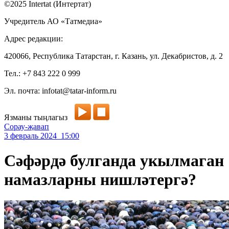
©2025 Intertat (Интертат)
Учредитель АО «Татмедиа»
Адрес редакции:
420066, Республика Татарстан, г. Казань, ул. Декабристов, д. 2
Тел.: +7 843 222 0 999
Эл. почта: infotat@tatar-inform.ru
Язманы тыңлагыз
Сорау-җавап
3 февраль 2024 15:00
Сәфәрдә булганда укылмаган
намазларны нишләтергә?