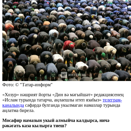
Фото: © "Татар-информ"
«Хозур» нәшрият йорты «Дин вә мәгыйшәт» редакциясенең
«Ислам турында татарча, аңлаешлы итеп язабыз»
телеграм-
каналында
сәфәрдә булганда укылмаган намазлар турында
аңлатма бирелә.
Мосафир намазын укый алмыйча калдырса, ничә
рәкәгать каза кылырга тиеш?