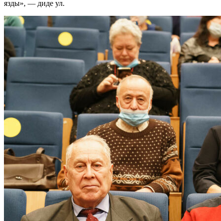
язды», — диде ул.