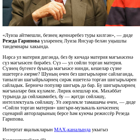
«Луиза әйтмешли, безнең җеннәребез туры килгән», — диде
Резеда Гарипова
үзләренең Луиза Янсуар белән уңышлы
тандемнары хакында.
Нәрсә ул материя дигәндә, без бу кичәдә материя мәгънәсенә
сүз мәгънәсен бирәбез. Сүз — ул сөйли торган материя.
Сүзнең бүгенге буында мәгънәсе нинди, кешеләр сүзне
ишетергә әзерме? Шуның өчен без шигырьләрне сайлаганда,
танылган шагыйрьләрнең сирәк ишетелә торган шигырьләрен
сайладык. Берничә популяр шигырь дә бар. Бу шигырьләрнең
мәгънәләре бик күләмле. Лирик өлешләр юк. Мәхәббәт
турында да сөйләшмибез, бу — җитди сөйләшү,
интеллектуаль сөйләшү. Ул әзерлекле тамашачы өчен, — диде
«Сөйли торган материя» шигъри-музыкаль кичәсенең
сценарий авторларының берсе һәм куючы режиссёр Резеда
Гарипова.
Интертат яңалыкларын
MAX-каналында
укыгыз