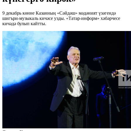
9 декабрь көнне Казанның «Сәйдәш» мәдәният үзәгендә
шигъри-музыкаль кичәсе узды. «Татар-информ» хәбәрчесе
кичәдә булып кайтты.