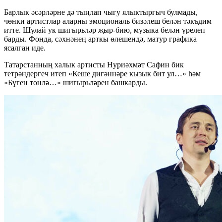
Барлык әсәрләрне дә тыңлап чыгу ялыктыргыч булмады,
чөнки артистлар аларны эмоциональ бизәлеш белән тәкъдим
итте. Шулай ук шигырьләр җыр-бию, музыка белән үрелеп
барды. Фонда, сәхнәнең арткы өлешендә, матур графика
ясалган иде.
Татарстанның халык артисты Нуриәхмәт Сафин бик
тетрәндергеч итеп «Кеше дигәннәре кызык бит ул…» һәм
«Бүген төнлә…» шигырьләрен башкарды.