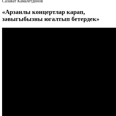
Салават Камалетдинов
«Арзанлы концертлар карап,
зәвыгыбызны югалтып бетердек»