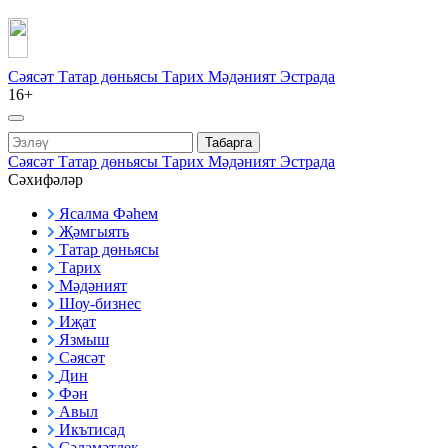
Сәясәт
Татар дөньясы
Тарих
Мәдәният
Эстрада
16+
Табарга
Сәясәт
Татар дөньясы
Тарих
Мәдәният
Эстрада
Сәхифәләр
Ясалма Фәһем
Җәмгыять
Татар дөньясы
Тарих
Мәдәният
Шоу-бизнес
Иҗат
Язмыш
Сәясәт
Дин
Фән
Авыл
Икътисад
Сәламәтлек