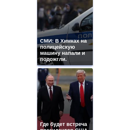
СМИ: В Химках на
полицейскую
машину напали и
подожгли.
Где будет встреча