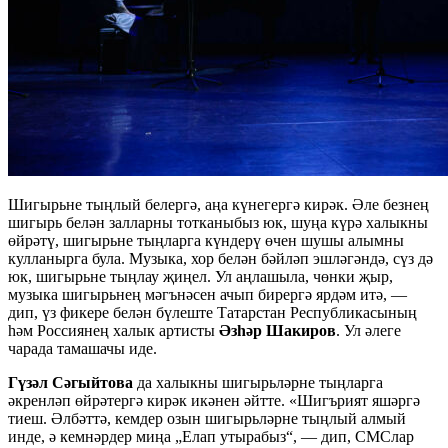
Шигырьне тыңлый белергә, аңа күнегергә кирәк. Әле безнең
шигырь белән залларны тотканыбыз юк, шуңа күрә халыкны
өйрәтү, шигырьне тыңларга күндерү өчен шушы алымны
кулланырга була. Музыка, хор белән бәйләп эшләгәндә, сүз дә
юк, шигырьне тыңлау җиңел. Ул аңлашыла, чөнки җыр,
музыка шигырьнең мәгънәсен ачып бирергә ярдәм итә, —
дип, үз фикере белән бүлеште Татарстан Республикасының
һәм Россиянең халык артисты
Әзһәр Шакиров
. Ул әлеге
чарада тамашачы иде.
Гүзәл Сәгыйтова
да халыкны шигырьләрне тыңларга
әкренләп өйрәтергә кирәк икәнен әйтте. «Шигърият яшәргә
тиеш. Әлбәттә, кемдер озын шигырьләрне тыңлый алмый
инде, ә кемнәрдер миңа „Елап утырабыз“, — дип, СМСлар