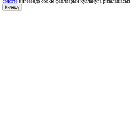
сәясәте
нигезендә cookie файлларын куллануга ризалашасыз
Килешү