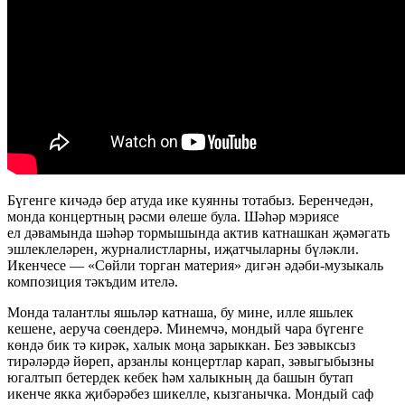
Бүгенге кичәдә бер атуда ике куянны тотабыз. Беренчедән,
монда концертның рәсми өлеше була. Шәһәр мэриясе
ел дәвамында шәһәр тормышында актив катнашкан җәмәгать
эшлеклеләрен, журналистларны, иҗатчыларны бүләкли.
Икенчесе — «Сөйли торган материя» дигән әдәби-музыкаль
композиция тәкъдим ителә.
Монда талантлы яшьләр катнаша, бу мине, илле яшьлек
кешене, аеруча сөендерә. Минемчә, мондый чара бүгенге
көндә бик тә кирәк, халык моңа зарыккан. Без зәвыксыз
тирәләрдә йөреп, арзанлы концертлар карап, зәвыгыбызны
югалтып бетердек кебек һәм халыкның да башын бутап
икенче якка җибәрәбез шикелле, кызганычка. Мондый саф