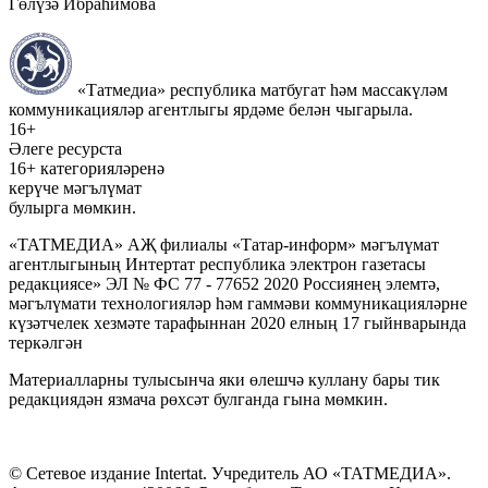
Гөлүзә Ибраһимова
«Татмедиа» республика матбугат һәм массакүләм
коммуникацияләр агентлыгы ярдәме белән чыгарыла.
16+
Әлеге ресурста
16+ категорияләренә
керүче мәгълүмат
булырга мөмкин.
«ТАТМЕДИА» АҖ филиалы «Татар-информ» мәгълүмат
агентлыгының Интертат республика электрон газетасы
редакциясе» ЭЛ № ФС 77 - 77652 2020 Россиянең элемтә,
мәгълүмати технологияләр һәм гаммәви коммуникацияләрне
күзәтчелек хезмәте тарафыннан 2020 елның 17 гыйнварында
теркәлгән
Материалларны тулысынча яки өлешчә куллану бары тик
редакциядән язмача рөхсәт булганда гына мөмкин.
© Сетевое издание Intertat. Учредитель АО «ТАТМЕДИА».