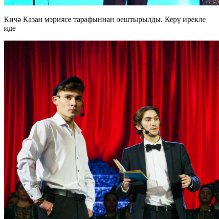
Кичә Казан мэриясе тарафыннан оештырылды. Керү ирекле
иде