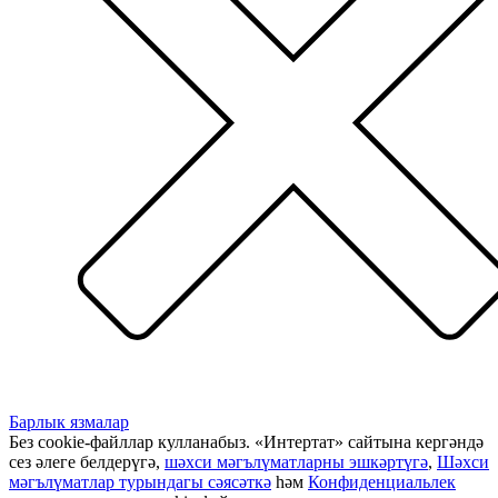
Барлык язмалар
Без cookie-файллар кулланабыз. «Интертат» сайтына кергәндә
сез әлеге белдерүгә,
шәхси мәгълүматларны эшкәртүгә
,
Шәхси
мәгълүматлар турындагы сәясәткә
һәм
Конфиденциальлек