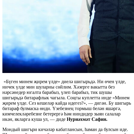
«Бүген минем җирем үлде» диелә шигырьдә. Ни өчен үлде,
ничек үлде мин шуларны сөйлим. Хәзерге вакытта без
нәрсәнедер югалта барабыз, үлеп барабыз, тик шушы
шигырьдә битарафлык чагыла. Соңгы куплетта инде «Минем
җирем үлде. Сез кешеләр кайда идегез?», — дигән. Бу шигырь
битараф булмаска өнди. Үзебезнең тормыш белән яшәргә,
кимчелекләребезне бетерергә һәм ниндидер зыян салалар
икән, якларга куша ул, — диде
Нуриәхмәт Сафин.
Мондый шигъри кичәләр кабатлансын, һаман да булсын иде.