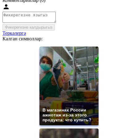
Комментарийлар (0)
Фикерегезне калдырыгыз
Теркәлергә
Калган символлар:
В магазинах России
ажиотаж из-за этого
продукта: что купить?