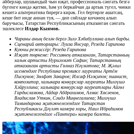
әйберләр, шушындый чын иҗат, профессиональ сәнгать безгә
бүгенге көндә җитми, һәм ул беркайчан да артык түгел, чөнки
кешегә альтернатива бирергә кирәк. Гел бертөрле ашатсаң,
кеше бит инде аннан туя, — дип сөйләде кичәнең алып
баручысы, Татарстан Республикасының атказанган сәнгать
эшлеклесе
Илдар Кыямов.
Чараны аның белән бергә Зилә Хәбибуллина алып барды.
Сценарий авторлары: Луиза Янсуар, Резеда Гарипова
Куючы режиссёр: Резеда Гарипова
Иҗат төркеме: Россиянең атказанган, Татарстанның
халык артисты Нуриәхмәт Сафин; Татарстанның
атказанган артисты Гөлназ Нәүмәтова; М. Җәлил
исемендәге Республика премиясе лауреаты Артём
Пискунов; Зөлфәт Закиров; Илсаф Нәҗипов; пианист,
композитор, халыкара конкурслар лауреаты Миләүшә
Хәйруллина; халыкара конкурслар лауреатлары Айгөл
Гардисламова, Айдар Абдрахимов, Алмас Хөсәенов,
Владислав Уткин, Сәидә Миңнегалиева; Миләүшә
Таминдарова җитәкчелегендәге Татарстан
Республикасы Дәүләт камера хоры, Наил Ибраһимов
җитәкчелегендәге «Пантера» камера балеты.