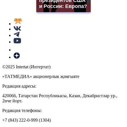
президентов США
и России: Европа?
©2025 Intertat (Интертат)
«ТАТМЕДИА» акционерлык җәмгыяте
Редакция адресы:
420066, Татарстан Республикасы, Казан, Декабристлар ур.,
2нче йорт.
Редакция телефоны:
+7 (843) 222-0-999 (1304)