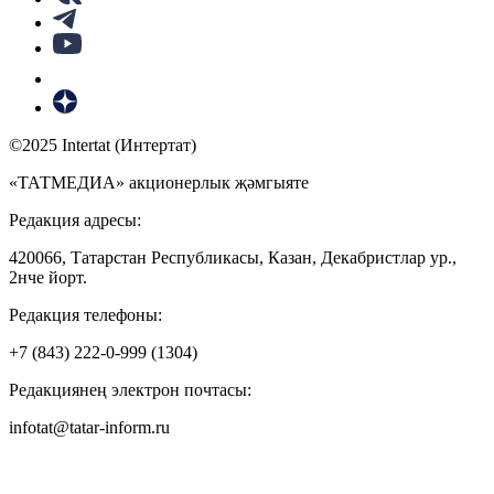
©2025 Intertat (Интертат)
«ТАТМЕДИА» акционерлык җәмгыяте
Редакция адресы:
420066, Татарстан Республикасы, Казан, Декабристлар ур.,
2нче йорт.
Редакция телефоны:
+7 (843) 222-0-999 (1304)
Редакциянең электрон почтасы:
infotat@tatar-inform.ru