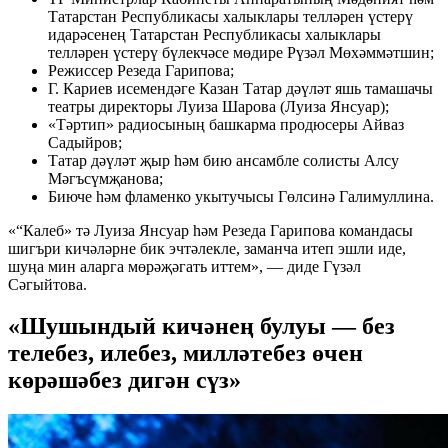
Татарстан Республикасы халыклары телләрен үстерү
идарәсенең Татарстан Республикасы халыклары
телләрен үстерү бүлекчәсе мөдире Рүзәл Мөхәммәтшин;
Режиссер Резеда Гарипова;
Г. Кариев исемендәге Казан Татар дәүләт яшь тамашачы
театры директоры Луиза Шарова (Луиза Янсуар);
«Тәртип» радиосының башкарма продюсеры Айваз
Садыйров;
Татар дәүләт җыр һәм бию ансамбле солисты Алсу
Мәгъсүмҗанова;
Биюче һәм фламенко укытучысы Гөлсинә Галимуллина.
«“Калеб» тә Луиза Янсуар һәм Резеда Гарипова командасы
шигъри кичәләрне бик эчтәлекле, заманча итеп эшли иде,
шуңа мин аларга мөрәҗәгать иттем», — диде Гүзәл
Сәгыйтова.
«Шушындый кичәнең булуы — без
телебез, илебез, милләтебез өчен
көрәшәбез дигән сүз»