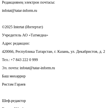
Редакциянең электрон почтасы:
infotat@tatar-inform.ru
©2025 Intertat (Интертат)
Учредитель АО «Татмедиа»
Адрес редакции:
420066, Республика Татарстан, г. Казань, ул. Декабристов, д. 2
Тел.: +7 843 222 0 999
Эл. почта: infotat@tatar-inform.ru
Баш мөхәррир
Рөстәм Гәрәев
Шеф-редактор