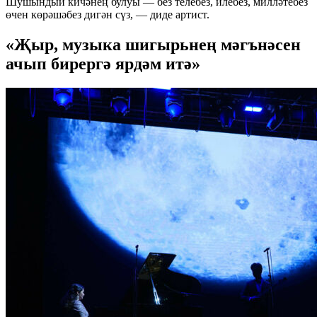
Шушындый кичәнең булуы — без телебез, илебез, милләтебез
өчен көрәшәбез дигән сүз, — диде артист.
«Җыр, музыка шигырьнең мәгънәсен
ачып бирергә ярдәм итә»