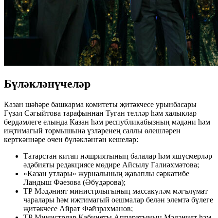
Бүләкләнүчеләр
Казан шәһәре башкарма комитеты җитәкчесе урынбасары
Гүзәл Сәгыйтова тарафыннан Туган телләр һәм халыклар
бердәмлеге елында Казан һәм республикабызның мәдәни һәм
иҗтимагый тормышына үзләренең саллы өлешләрен
керткәннәре өчен бүләкләнгән кешеләр:
Татарстан китап нәшриятының балалар һәм яшүсмерләр
әдәбияты редакциясе мөдире Айсылу Галиәхмәтова;
«Казан утлары» журналының җаваплы сәркатибе
Ландыш Фәезова (Әбүдәрова);
ТР Мәдәният министрлыгының массакүләм мәгълүмат
чаралары һәм иҗтимагый оешмалар белән элемтә бүлеге
җитәкчесе Айрат Фәйзрахманов;
ТР Министрлар Кабинеты Аппаратының Мәдәният һәм