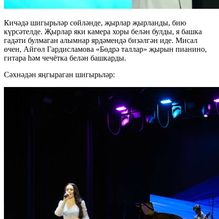
Кичәдә шигырьләр сөйләнде, җырлар җырланды, бию
күрсәтелде. Җырлар яки камера хоры белән булды, я башка
гадәти булмаган алымнар ярдәмендә бизәлгән иде. Мисал
өчен, Айгөл Гардисламова «Бөдрә таллар» җырын пианино,
гитара һәм чечётка белән башкарды.
Сәхнәдән яңгыраган шигырьләр: