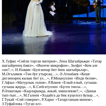
Х.Туфан «Сөйли торган материя», Лена Шагыйрьҗан «Татар
шагыйренең бәясе», «Икенче микрофон», Зөлфәт «Кем әле
син?..», Н.Нәҗми «Булганнар бит бөек шагыйрьләр»,
М.Әгъләмов «Төн буе утырсаң…», Ә.Атнабаев «Кеше
дигәннәрең кызык бит ул…», Р.Миңнуллин «Инде беләм»,
Г.Афзал «Матурлык эзлим», Р.Вәиев «Елый-елый, сугыша-
сугыша җирдә…», К.Сибгатуллин «Бүген төнлә…»,
Р.Әхмәтҗан «Кырларымда, әнкәй, иминлекме?..», «Дөнья
тып-тын…», М.Галиев «Ходайга да бик күңелсез булыр…»,
Г.Тукай «Сөй гомерне», Р.Харис «Татарстаным минем»,
З.Туфайлова «Туган ил».