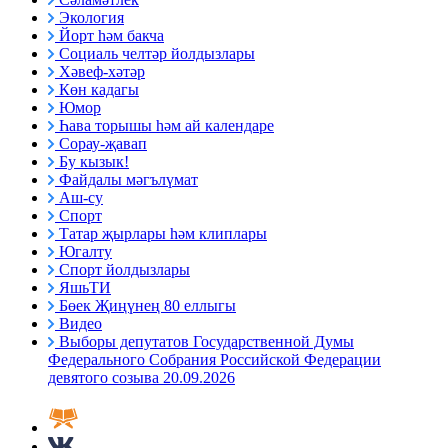
Экология
Йорт һәм бакча
Социаль челтәр йолдызлары
Хәвеф-хәтәр
Көн кадагы
Юмор
Һава торышы һәм ай календаре
Сорау-җавап
Бу кызык!
Файдалы мәгълүмат
Аш-су
Спорт
Татар җырлары һәм клиплары
Югалту
Спорт йолдызлары
ЯшьТИ
Бөек Җиңүнең 80 еллыгы
Видео
Выборы депутатов Государственной Думы
Федерального Собрания Российской Федерации
девятого созыва 20.09.2026