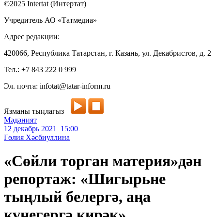
©2025 Intertat (Интертат)
Учредитель АО «Татмедиа»
Адрес редакции:
420066, Республика Татарстан, г. Казань, ул. Декабристов, д. 2
Тел.: +7 843 222 0 999
Эл. почта: infotat@tatar-inform.ru
Язманы тыңлагыз
Мәдәният
12 декабрь 2021 15:00
Гөлия Хәсбиуллина
«Сөйли торган материя»дән
репортаж: «Шигырьне
тыңлый белергә, аңа
күнегергә кирәк»