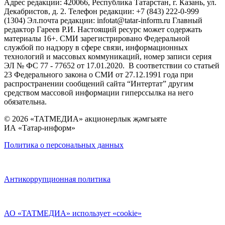
Адрес редакции: 420066, Республика Татарстан, г. Казань, ул.
Декабристов, д. 2. Телефон редакции: +7 (843) 222-0-999
(1304) Эл.почта редакции: infotat@tatar-inform.ru Главный
редактор Гареев Р.И. Настоящий ресурс может содержать
материалы 16+. СМИ зарегистрировано Федеральной
службой по надзору в сфере связи, информационных
технологий и массовых коммуникаций, номер записи серия
ЭЛ № ФС 77 - 77652 от 17.01.2020. В соответствии со статьей
23 Федерального закона о СМИ от 27.12.1991 года при
распространении сообщений сайта “Интертат” другим
средством массовой информации гиперссылка на него
обязательна.
© 2026 «ТАТМЕДИА» акционерлык җәмгыяте
ИА «Татар-информ»
Политика о персональных данных
Антикоррупционная политика
АО «ТАТМЕДИА» использует «cookie»