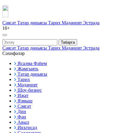
Сәясәт
Татар дөньясы
Тарих
Мәдәният
Эстрада
16+
Табарга
Сәясәт
Татар дөньясы
Тарих
Мәдәният
Эстрада
Сәхифәләр
Ясалма Фәһем
Җәмгыять
Татар дөньясы
Тарих
Мәдәният
Шоу-бизнес
Иҗат
Язмыш
Сәясәт
Дин
Фән
Авыл
Икътисад
Сәламәтлек