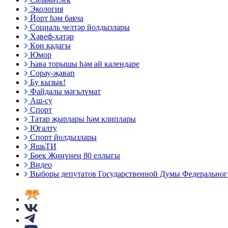
Экология
Йорт һәм бакча
Социаль челтәр йолдызлары
Хәвеф-хәтәр
Көн кадагы
Юмор
Һава торышы һәм ай календаре
Сорау-җавап
Бу кызык!
Файдалы мәгълүмат
Аш-су
Спорт
Татар җырлары һәм клиплары
Югалту
Спорт йолдызлары
ЯшьТИ
Бөек Җиңүнең 80 еллыгы
Видео
Выборы депутатов Государственной Думы Федерального