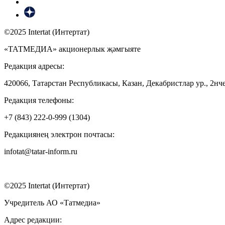
©2025 Intertat (Интертат)
«ТАТМЕДИА» акционерлык җәмгыяте
Редакция адресы:
420066, Татарстан Республикасы, Казан, Декабристлар ур., 2нче
Редакция телефоны:
+7 (843) 222-0-999 (1304)
Редакциянең электрон почтасы:
infotat@tatar-inform.ru
©2025 Intertat (Интертат)
Учредитель АО «Татмедиа»
Адрес редакции: