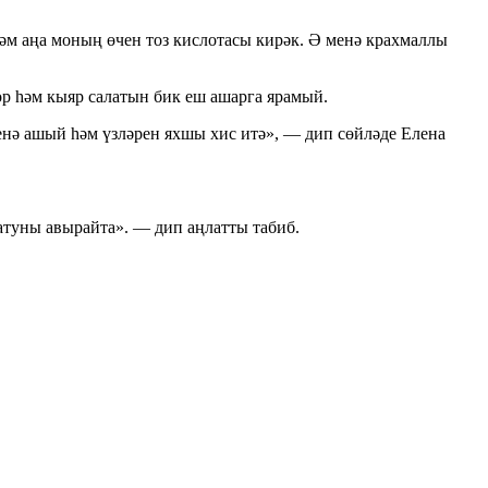
һәм аңа моның өчен тоз кислотасы кирәк. Ә менә крахмаллы
р һәм кыяр салатын бик еш ашарга ярамый.
нә ашый һәм үзләрен яхшы хис итә», — дип сөйләде Елена
натуны авырайта». — дип аңлатты табиб.