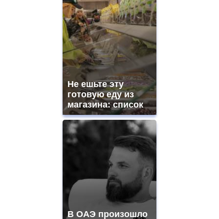
Не ешьте эту
готовую еду из
магазина: список
В ОАЭ произошло