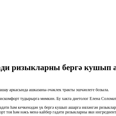
гади ризыкларны бергә кушып а
ашау аркасында ашказаны-эчәклек тракты эшчәнлеге бозыла.
дискомфорт тудырырга мөмкин. Бу хакта диетолог Елена Солома
адәти һәм кечкенәдән үк бергә кушып ашарга ияләнгән ризыкла
рт тоя һәм нәкъ менә кайбер гадәти ризыкларны яки ингредиен