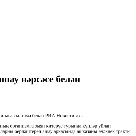
шау нәрсәсе белән
тинага сылтама белән РИА Новости яза.
рның организмга зыян китерүе турында күпләр уйлап
тларны берләштереп ашау аркасында ашказаны-эчәклек тракты