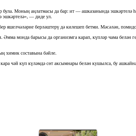
ар була. Моның аңлатмасы да бар: ит — ашказанында эшкәртелә 
 эшкәртелә», — диде ул.
бер яшелчәләрне берләштерү дә килешеп бетми. Мәсәлән, помидо
Әмма монда барысы да организмга карап, күпләр чама белән ге
ның химик составына бәйле.
м кара чәй күп күләмдә сөт аксымнары белән кушылса, бу ашкай