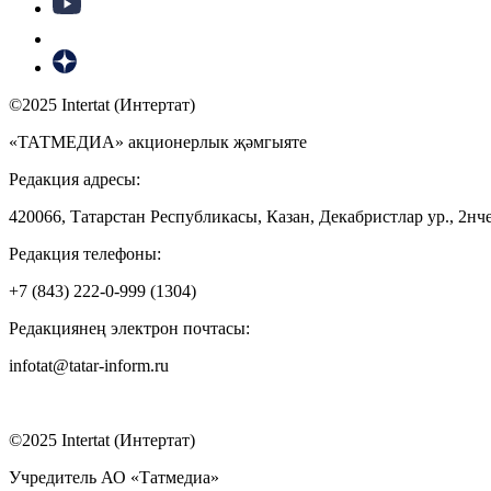
©2025 Intertat (Интертат)
«ТАТМЕДИА» акционерлык җәмгыяте
Редакция адресы:
420066, Татарстан Республикасы, Казан, Декабристлар ур., 2нче
Редакция телефоны:
+7 (843) 222-0-999 (1304)
Редакциянең электрон почтасы:
infotat@tatar-inform.ru
©2025 Intertat (Интертат)
Учредитель АО «Татмедиа»