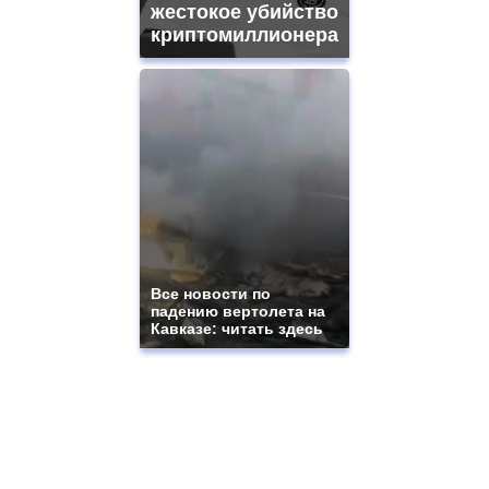
жестокое убийство
криптомиллионера
Все новости по
падению вертолета на
Кавказе: читать здесь