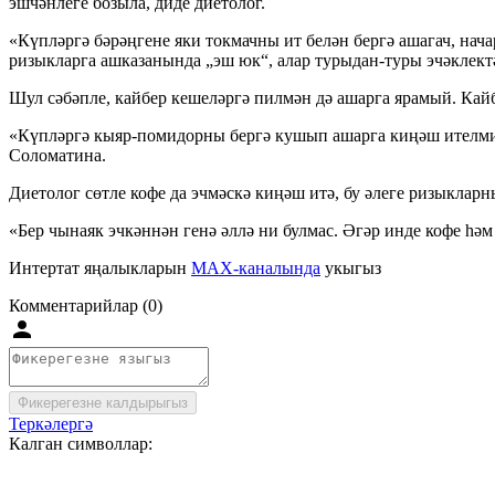
эшчәнлеге бозыла, диде диетолог.
«Күпләргә бәрәңгене яки токмачны ит белән бергә ашагач, нач
ризыкларга ашказанында „эш юк“, алар турыдан-туры эчәклектә
Шул сәбәпле, кайбер кешеләргә пилмән дә ашарга ярамый. Кай
«Күпләргә кыяр-помидорны бергә кушып ашарга киңәш ителми. 
Соломатина.
Диетолог сөтле кофе да эчмәскә киңәш итә, бу әлеге ризыклар
«Бер чынаяк эчкәннән генә әллә ни булмас. Әгәр инде кофе һә
Интертат яңалыкларын
MAX-каналында
укыгыз
Комментарийлар (0)
Фикерегезне калдырыгыз
Теркәлергә
Калган символлар: