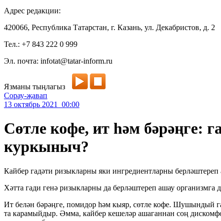
Адрес редакции:
420066, Республика Татарстан, г. Казань, ул. Декабристов, д. 2
Тел.: +7 843 222 0 999
Эл. почта: infotat@tatar-inform.ru
Язманы тыңлагыз
Сорау-җавап
13 октябрь 2021 00:00
Сөтле кофе, ит һәм бәрәңге: 
куркыныч?
Кайбер гадәти ризыкларны яки ингредиентларны берләштереп 
Хәтта гади генә ризыкларны да берләштереп ашау организмга 
Ит белән бәрәңге, помидор һәм кыяр, сөтле кофе. Шушындый г
та карамыйдыр. Әмма, кайбер кешеләр ашаганнан соң дискомфо