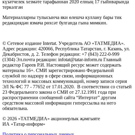
күзәтчелек хезмәте тарафыннан 2020 елның 17 гыйнварында
теркәлгән
Материалларны тулысынча яки өлешчә куллану бары тик
редакциядән язмача рөхсәт булганда гына мөмкин.
© Сетевое издание Intertat. Учредитель АО «ТАТМЕДИА».
Адрес редакции: 420066, Республика Татарстан, г. Казань, ул.
Декабристов, д. 2. Телефон редакции: +7 (843) 222-0-999
(1304) Эл.почта редакции: infotat@tatar-inform.ru Главный
редактор Гареев Р.И. Настоящий ресурс может содержать
материалы 16+. СМИ зарегистрировано Федеральной
службой по надзору в сфере связи, информационных
технологий и массовых коммуникаций, номер записи серия
ЭЛ № ФС 77 - 77652 от 17.01.2020. В соответствии со статьей
23 Федерального закона о СМИ от 27.12.1991 года при
распространении сообщений сайта “Интертат” другим
средством массовой информации гиперссылка на него
обязательна.
© 2026 «ТАТМЕДИА» акционерлык җәмгыяте
ИА «Татар-информ»
Политика о персональных данных