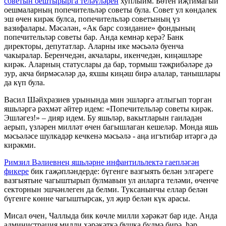
советын оештырырга теләүләрен
хуплыйм. Бөтен иҗтимагый
оешмаларның попечительләр советы була. Совет ул көндәлек
эш өчен кирәк булса, попечительләр советының үз
вазифалары. Мәсәлән, «Ак барс созидание» фондының
попечительләр советы бар. Анда кемнәр керә? Банк
директоры, депутатлар. Аларны ике мәсьәлә буенча
чакыралар. Беренчедән, акчалары, икенчедән, киңәшләре
кирәк. Аларның статуслары да бар, тормыш тәҗрибәләре дә
зур, акча бирмәсәләр дә, яхшы киңәш бирә алалар, танышлары
да күп була.
Васил Шәйхразиев урынында мин эшләргә атлыгып торган
яшьләргә рәхмәт әйтер идем: «Попечительләр советы кирәк.
Эшләгез!» – дияр идем. Бу яшьләр, вакытларын гаиләдән
аерып, үзләрен милләт өчен багышлаган кешеләр. Монда яшь
мәсьәләсе шулкадәр кечкенә мәсьәлә - аңа игътибар итәргә дә
кирәкми.
Римзил Вәлиевнең яшьләрне инфантильлектә гаепләгән
фикере
бик гаҗәпләндерде: бүгенге вазгыять белән элгәреге
вазгыятьне чагыштырып булмавын ул анларга теләми, өченче
секторнын эшчәнлеген да белми. Туксанынчы еллар белән
бүгенге көнне чагыштырсак, ул җир белән күк арасы.
Мисал өчен, Чаллыда бик көчле милли хәрәкәт бар иде. Анда
администрация милли хәрәкәткә бушка бүлмә бирә, һәр