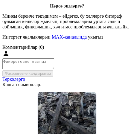
Нәрсә эшләргә?
Минем беренче тәкъдимем – әйдәгез, бу хәлләргә битараф
булмаган кешеләр җыелып, проблемаларны уртага салып
сөйләшик, фикерләшик, хәл итәсе проблемаларны ачыклыйк.
Интертат яңалыкларын
MAX-каналында
укыгыз
Комментарийлар (0)
Фикерегезне калдырыгыз
Теркәлергә
Калган символлар: