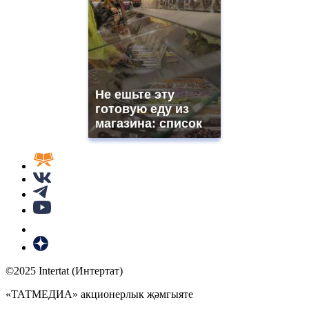
Не ешьте эту
готовую еду из
магазина: список
©2025 Intertat (Интертат)
«ТАТМЕДИА» акционерлык җәмгыяте