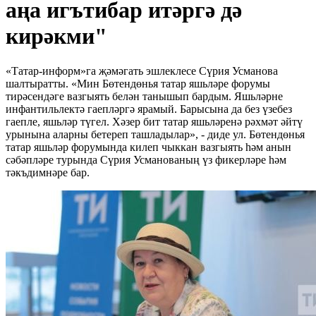
аңа игътибар итәргә дә
кирәкми"
«Татар-информ»га җәмәгать эшлеклесе Сүрия Усманова
шалтыратты. «Мин Бөтендөнья татар яшьләре форумы
тирәсендәге вазгыять белән танышып бардым. Яшьләрне
инфантильлектә гаепләргә ярамый. Барысына да без үзебез
гаепле, яшьләр түгел. Хәзер бит татар яшьләренә рәхмәт әйтү
урынына аларны бетереп ташладылар», - диде ул. Бөтендөнья
татар яшьләр форумында килеп чыккан вазгыять һәм анын
сәбәпләре турында Сүрия Усманованың үз фикерләре һәм
тәкъдимнәре бар.