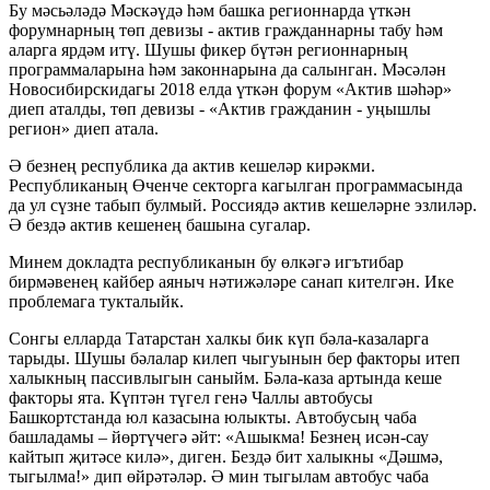
Бу мәсьәләдә Мәскәүдә һәм башка регионнарда үткән
форумнарның төп девизы - актив гражданнарны табу һәм
аларга ярдәм итү. Шушы фикер бүтән регионнарның
программаларына һәм законнарына да салынган. Мәсәлән
Новосибирскидагы 2018 елда үткән форум «Актив шәһәр»
диеп аталды, төп девизы - «Актив гражданин - уңышлы
регион» диеп атала.
Ә безнең республика да актив кешеләр кирәкми.
Республиканың Өченче секторга кагылган программасында
да ул сүзне табып булмый. Россиядә актив кешеләрне эзлиләр.
Ә бездә актив кешенең башына сугалар.
Минем докладта республиканын бу өлкәгә игътибар
бирмәвенең кайбер аяныч нәтижәләре санап кителгән. Ике
проблемага тукталыйк.
Сонгы елларда Татарстан халкы бик күп бәла-казаларга
тарыды. Шушы бәлалар килеп чыгуынын бер факторы итеп
халыкның пассивлыгын саныйм. Бәла-каза артында кеше
факторы ята. Күптән түгел генә Чаллы автобусы
Башкортстанда юл казасына юлыкты. Автобусың чаба
башладамы – йөртүчегә әйт: «Ашыкма! Безнең исән-сау
кайтып җитәсе килә», диген. Бездә бит халыкны «Дәшмә,
тыгылма!» дип өйрәтәләр. Ә мин тыгылам автобус чаба