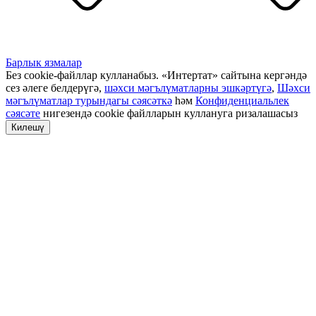
Барлык язмалар
Без cookie-файллар кулланабыз. «Интертат» сайтына кергәндә
сез әлеге белдерүгә,
шәхси мәгълүматларны эшкәртүгә
,
Шәхси
мәгълүматлар турындагы сәясәткә
һәм
Конфиденциальлек
сәясәте
нигезендә cookie файлларын куллануга ризалашасыз
Килешү