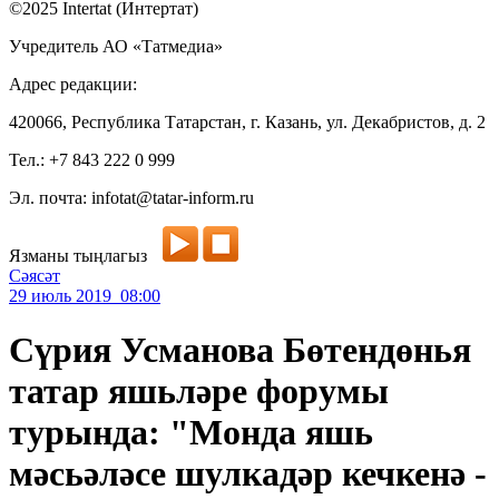
©2025 Intertat (Интертат)
Учредитель АО «Татмедиа»
Адрес редакции:
420066, Республика Татарстан, г. Казань, ул. Декабристов, д. 2
Тел.: +7 843 222 0 999
Эл. почта: infotat@tatar-inform.ru
Язманы тыңлагыз
Сәясәт
29 июль 2019 08:00
Сүрия Усманова Бөтендөнья
татар яшьләре форумы
турында: "Монда яшь
мәсьәләсе шулкадәр кечкенә -