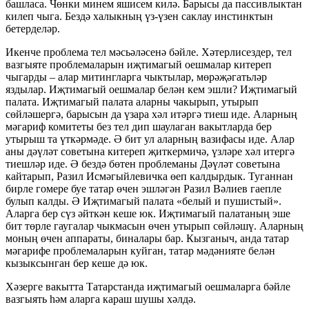
башласа. Чөнки минем яшисем килә. Барысы да пассивлыктан
килеп чыга. Бездә халыкның үз-үзен саклау инстинктын
бетерделәр.
Икенче проблема тел мәсьәләсенә бәйле. Хәтерлисездер, тел
вазгыяте проблемаларын иҗтимагый оешмалар китереп
чыгарды – алар митингларга чыктылар, мөрәҗәгатьләр
яздылар. Иҗтимагый оешмалар белән кем эшли? Иҗтимагый
палата. Иҗтимагый палата аларны чакырып, утырып
сөйләшергә, барысын да үзара хәл итәргә тиеш иде. Аларның
мәгариф комитеты без тел дип шаулаган вакытларда бер
утырыш та үткәрмәде. Ә бит ул аларның вазифасы иде. Алар
аны дәүләт советына китереп җиткермичә, үзләре хәл итергә
тиешләр иде. Ә бездә бөтен проблеманы Дәүләт советына
кайтарып, Разил Исмәгыйлевичка өеп калдырдык. Туганнан
бирле гомере буе татар өчен эшләгән Разил Вәлиев гаепле
булып калды. Ә Иҗтимагый палата «белый и пушистый».
Аларга бер сүз әйткән кеше юк. Иҗтимагый палатаның эше
бит төрле гаугалар чыкмасын өчен утырып сөйләшү. Аларның
моның өчен аппараты, биналары бар. Кызганыч, анда татар
мәгарифе проблемаларын куйган, татар мәдәнияте белән
кызыксынган бер кеше дә юк.
Хәзерге вакытта Татарстанда иҗтимагый оешмаларга бәйле
вазгыять һәм аларга караш шушы хәлдә.