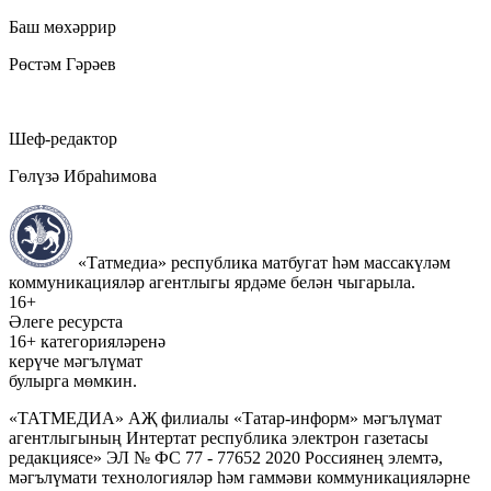
Баш мөхәррир
Рөстәм Гәрәев
Шеф-редактор
Гөлүзә Ибраһимова
«Татмедиа» республика матбугат һәм массакүләм
коммуникацияләр агентлыгы ярдәме белән чыгарыла.
16+
Әлеге ресурста
16+ категорияләренә
керүче мәгълүмат
булырга мөмкин.
«ТАТМЕДИА» АҖ филиалы «Татар-информ» мәгълүмат
агентлыгының Интертат республика электрон газетасы
редакциясе» ЭЛ № ФС 77 - 77652 2020 Россиянең элемтә,
мәгълүмати технологияләр һәм гаммәви коммуникацияләрне