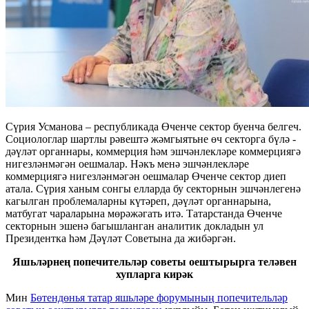
Сүрия Усманова – республикада Өченче сектор буенча белгеч.
Социологлар шартлы рәвештә жәмгыятьне өч секторга бүлә -
дәүләт органнары, коммерция һәм эшчәнлекләре коммерциягә
нигезләнмәгән оешмалар. Нәкъ менә эшчәнлекләре
коммерциягә нигезләнмәгән оешмалар Өченче сектор диеп
атала. Сүрия ханым сонгы елларда бу секторнын эшчәнлегенә
кагылган проблемаларны күтәреп, дәүләт органнарына,
матбугат чараларына мөрәжәгать итә. Татарстанда Өченче
секторнын эшенә багышланган аналитик докладын ул
Президентка һәм Дәүләт Советына да жибәргән.
Яшьләрнең попечительләр советы оештырырга теләвен
хупларга кирәк
Мин
Бөтендөнья татар яшьләре форумының попечительләр