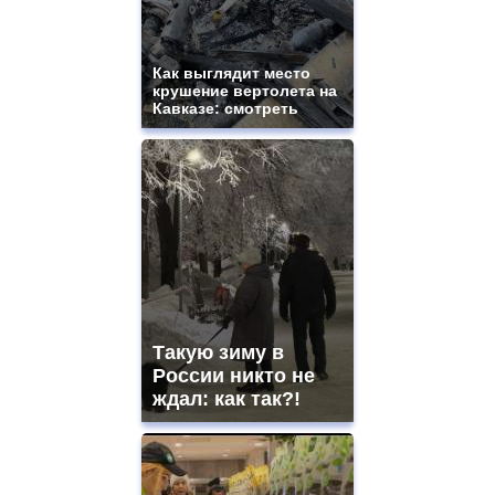
Как выглядит место
крушение вертолета на
Кавказе: смотреть
Такую зиму в
России никто не
ждал: как так?!