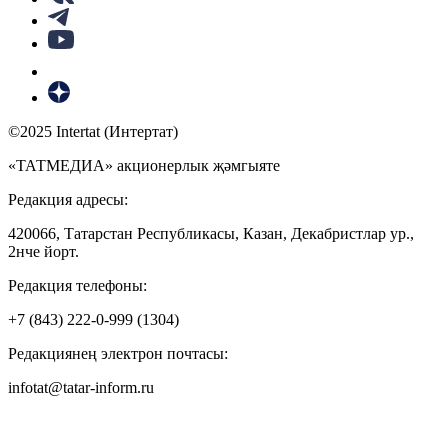
©2025 Intertat (Интертат)
«ТАТМЕДИА» акционерлык җәмгыяте
Редакция адресы:
420066, Татарстан Республикасы, Казан, Декабристлар ур.,
2нче йорт.
Редакция телефоны:
+7 (843) 222-0-999 (1304)
Редакциянең электрон почтасы:
infotat@tatar-inform.ru