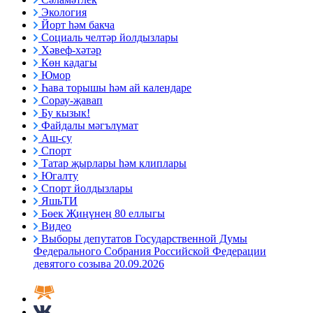
Экология
Йорт һәм бакча
Социаль челтәр йолдызлары
Хәвеф-хәтәр
Көн кадагы
Юмор
Һава торышы һәм ай календаре
Сорау-җавап
Бу кызык!
Файдалы мәгълүмат
Аш-су
Спорт
Татар җырлары һәм клиплары
Югалту
Спорт йолдызлары
ЯшьТИ
Бөек Җиңүнең 80 еллыгы
Видео
Выборы депутатов Государственной Думы
Федерального Собрания Российской Федерации
девятого созыва 20.09.2026