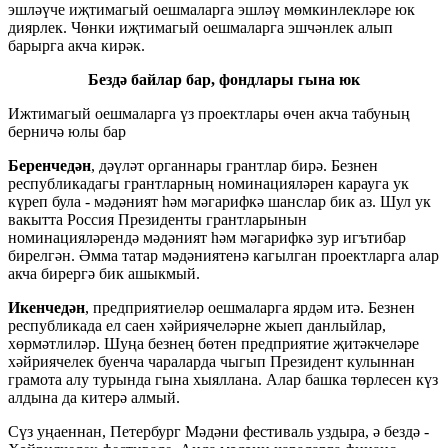
эшләүче иҗтимагый оешмаларга эшләү мөмкинлекләре юк
диярлек. Чөнки иҗтимагый оешмаларга эшчәнлек алып
барырга акча кирәк.
Бездә байлар бар, фондлары гына юк
Ижтимагый оешмаларга үз проектлары өчен акча табуның
берничә юлы бар
Беренчедән
, дәүләт органнары грантлар бирә. Безнен
республикадагы грантларның номинацияләрен карауга ук
күреп була - мәдәният һәм мәгарифкә шанслар бик аз. Шул ук
вакытта Россия Президенты грантларынын
номинацияләрендә мәдәният һәм мәгарифкә зур игътибар
бирелгән. Әмма татар мәдәниятенә кагылган проектларга алар
акча бирергә бик ашыкмый.
Икенчедән
, предприятиеләр оешмаларга ярдәм итә. Безнен
республикада ел саен хәйриячеләрне жыеп данлыйлар,
хөрмәтлиләр. Шуңа безнең бөтен предприятие җитәкчеләре
хәйриячелек буенча чараларда чыгып Президент кулыннан
грамота алу турында гына хыяллана. Алар башка төрлесен күз
алдына да китерә алмый.
Сүз уңаеннан, Петербург Мәдәни фестиваль уздыра, ә бездә -