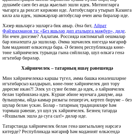
дүшәмбе саен без анда җыелып эшли идек. Митингларга
чыгарга да рөхсәт кирәкми иде. Автобусларга утырып Казанга
килә ала идек, эшмәкәрләр автобуслар өчен акча бирәләр иде.
Хәзер яшьләргә эшләргә бик авыр. Әнә бит,
Айрат
Фәйзрахманов та: «Без яшьләр дип аталырга мәҗбүр», диде
.
Ни өчен дисезме? Аңлатам. Россиядә ижтимагый оешмалар
бар юнәлештә дә эшлиләр. Әмма эшчәнлек нигездә мәгариф
һәм мәдәният өлкәсендә бара. Ә безнең республикада көне-
төне хәйриячелек турында гына сөйлиләр, шул өлкәгә генә
игътибар бирәләр.
Хәйриячелек – татарның яшәү рәвешендә
Мин хәйриячелеккә каршы түгел, әмма башка юнәлешләрне
игътибарсыз калдырып, көне-төне хәйриячелек дип тору
дөресме икән?! Элек ул сүзне белми дә идек, ә хәйриячелек
белән тәрбияләнә идек. Күрше әбине мунчага дәшүме, аңа
булышумы, өйдә камыр ризыгы пешергәч, кертеп бирүме – без
шулар белән үскән. Болар - татарның традицияләре һәм
тормыш рәвеше, ул шул ук хәйриячелек. Безнең татарда
«Яхшылык эшлә дә суга сал!» диләр иде.
Татарстанда хәйриячелек белән генә шөгыльләнү нәрсәгә
китерде? Республикада мәгариф һәм мәдәният өлкәсендә