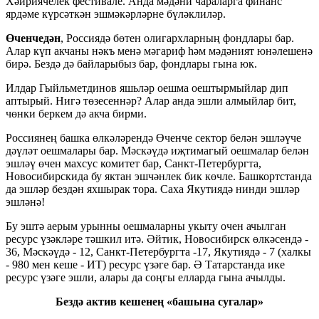
Хәйриячелек фестивале. Анда мәдәни чараларга финанс
ярдәме күрсәткән эшмәкәрләрне бүләклиләр.
Өченчедән
, Россиядә бөтен олигархларның фондлары бар.
Алар күп акчаны нәкъ менә мәгариф һәм мәдәният юнәлешенә
бирә. Бездә дә байларыбыз бар, фондлары гына юк.
Илдар Гыйльметдинов яшьләр оешма оештырмыйлар дип
аптырый. Нигә төзесеннәр? Алар анда эшли алмыйлар бит,
чөнки беркем дә акча бирми.
Россиянең башка өлкәләрендә Өченче сектор белән эшләүче
дәүләт оешмалары бар. Мәскәүдә иҗтимагый оешмалар белән
эшләү өчен махсус комитет бар, Санкт-Петербургта,
Новосибирскида бу яктан эшчәнлек бик көчле. Башкортстанда
да эшләр бездән яхшырак тора. Саха Якутиядә нинди эшләр
эшләнә!
Бу эштә аерым урынны оешмаларны укыту очен ачылган
ресурс үзәкләре тәшкил итә. Әйтик, Новосибирск өлкәсендә -
36, Мәскәүдә - 12, Санкт-Петербургта -17, Якутиядә - 7 (халкы
- 980 мен кеше - ИТ) ресурс үзәге бар. Ә Татарстанда ике
ресурс үзәге эшли, алары да соңгы елларда гына ачылды.
Бездә актив кешенең «башына сугалар»