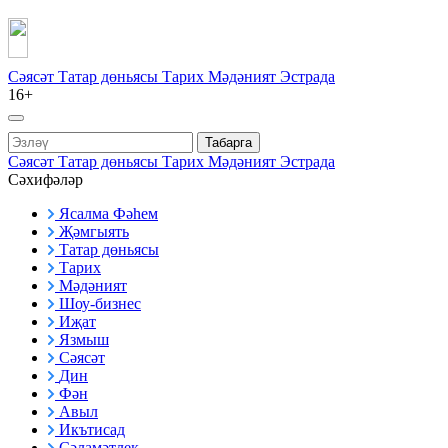
Сәясәт
Татар дөньясы
Тарих
Мәдәният
Эстрада
16+
Табарга
Сәясәт
Татар дөньясы
Тарих
Мәдәният
Эстрада
Сәхифәләр
Ясалма Фәһем
Җәмгыять
Татар дөньясы
Тарих
Мәдәният
Шоу-бизнес
Иҗат
Язмыш
Сәясәт
Дин
Фән
Авыл
Икътисад
Сәламәтлек