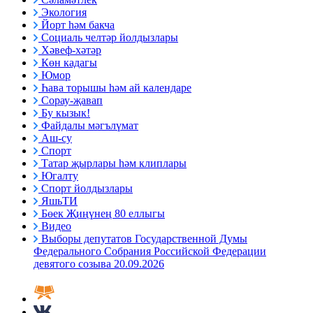
Экология
Йорт һәм бакча
Социаль челтәр йолдызлары
Хәвеф-хәтәр
Көн кадагы
Юмор
Һава торышы һәм ай календаре
Сорау-җавап
Бу кызык!
Файдалы мәгълүмат
Аш-су
Спорт
Татар җырлары һәм клиплары
Югалту
Спорт йолдызлары
ЯшьТИ
Бөек Җиңүнең 80 еллыгы
Видео
Выборы депутатов Государственной Думы
Федерального Собрания Российской Федерации
девятого созыва 20.09.2026