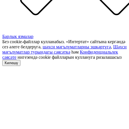
Барлык язмалар
Без cookie-файллар кулланабыз. «Интертат» сайтына кергәндә
сез әлеге белдерүгә,
шәхси мәгълүматларны эшкәртүгә
,
Шәхси
мәгълүматлар турындагы сәясәткә
һәм
Конфиденциальлек
сәясәте
нигезендә cookie файлларын куллануга ризалашасыз
Килешү