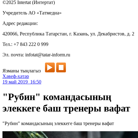
©2025 Intertat (Интертат)
Учредитель АО «Татмедиа»
Адрес редакции:
420066, Республика Татарстан, г. Казань, ул. Декабристов, д. 2
Тел.: +7 843 222 0 999
Эл. почта: infotat@tatar-inform.ru
Язманы тыңлагыз
Хәвеф-хәтәр
19 май 2019 16:50
"Рубин" командасының
элеккеге баш тренеры вафат
"Рубин" командасының элеккеге баш тренеры вафат