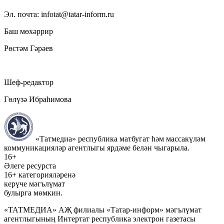
Эл. почта: infotat@tatar-inform.ru
Баш мөхәррир
Рөстәм Гәрәев
Шеф-редактор
Гөлүзә Ибраһимова
«Татмедиа» республика матбугат һәм массакүләм
коммуникацияләр агентлыгы ярдәме белән чыгарыла.
16+
Әлеге ресурста
16+ категорияләренә
керүче мәгълүмат
булырга мөмкин.
«ТАТМЕДИА» АҖ филиалы «Татар-информ» мәгълүмат
агентлыгының Интертат республика электрон газетасы