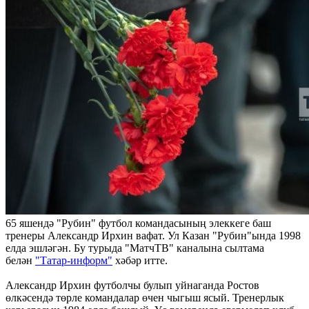
65 яшендә "Рубин" футбол командасының элеккеге баш
тренеры Александр Ирхин вафат. Ул Казан "Рубин"ында 1998
елда эшләгән. Бу турыда "МатчТВ" каналына сылтама
белән
"Татар-информ"
хәбәр итте.
Александр Ирхин футболчы булып уйнаганда Ростов
өлкәсендә төрле командалар өчен чыгыш ясый. Тренерлык