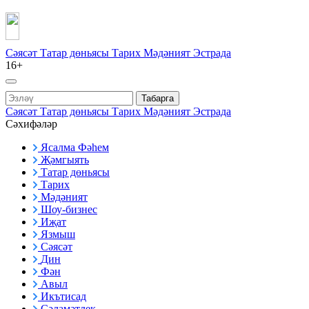
Сәясәт
Татар дөньясы
Тарих
Мәдәният
Эстрада
16+
Табарга
Сәясәт
Татар дөньясы
Тарих
Мәдәният
Эстрада
Сәхифәләр
Ясалма Фәһем
Җәмгыять
Татар дөньясы
Тарих
Мәдәният
Шоу-бизнес
Иҗат
Язмыш
Сәясәт
Дин
Фән
Авыл
Икътисад
Сәламәтлек