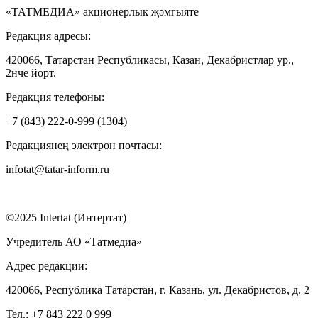
«ТАТМЕДИА» акционерлык җәмгыяте
Редакция адресы:
420066, Татарстан Республикасы, Казан, Декабристлар ур.,
2нче йорт.
Редакция телефоны:
+7 (843) 222-0-999 (1304)
Редакциянең электрон почтасы:
infotat@tatar-inform.ru
©2025 Intertat (Интертат)
Учредитель АО «Татмедиа»
Адрес редакции:
420066, Республика Татарстан, г. Казань, ул. Декабристов, д. 2
Тел.: +7 843 222 0 999