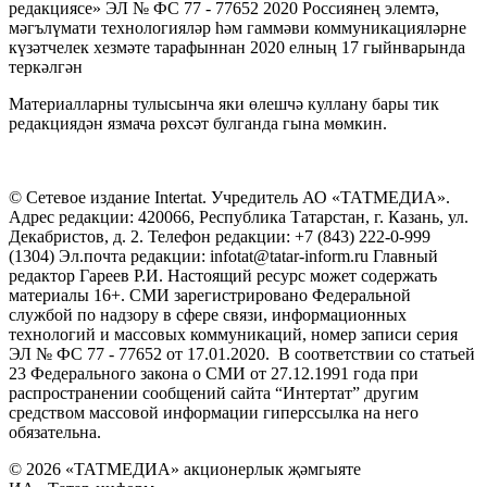
редакциясе» ЭЛ № ФС 77 - 77652 2020 Россиянең элемтә,
мәгълүмати технологияләр һәм гаммәви коммуникацияләрне
күзәтчелек хезмәте тарафыннан 2020 елның 17 гыйнварында
теркәлгән
Материалларны тулысынча яки өлешчә куллану бары тик
редакциядән язмача рөхсәт булганда гына мөмкин.
© Сетевое издание Intertat. Учредитель АО «ТАТМЕДИА».
Адрес редакции: 420066, Республика Татарстан, г. Казань, ул.
Декабристов, д. 2. Телефон редакции: +7 (843) 222-0-999
(1304) Эл.почта редакции: infotat@tatar-inform.ru Главный
редактор Гареев Р.И. Настоящий ресурс может содержать
материалы 16+. СМИ зарегистрировано Федеральной
службой по надзору в сфере связи, информационных
технологий и массовых коммуникаций, номер записи серия
ЭЛ № ФС 77 - 77652 от 17.01.2020. В соответствии со статьей
23 Федерального закона о СМИ от 27.12.1991 года при
распространении сообщений сайта “Интертат” другим
средством массовой информации гиперссылка на него
обязательна.
© 2026 «ТАТМЕДИА» акционерлык җәмгыяте