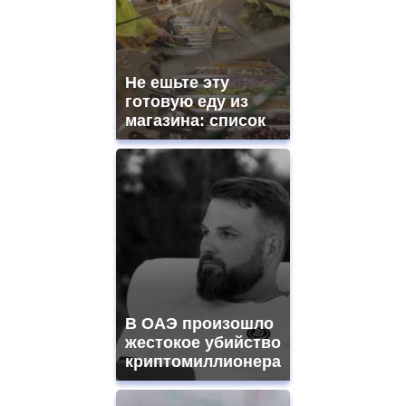
Не ешьте эту
готовую еду из
магазина: список
В ОАЭ произошло
жестокое убийство
криптомиллионера