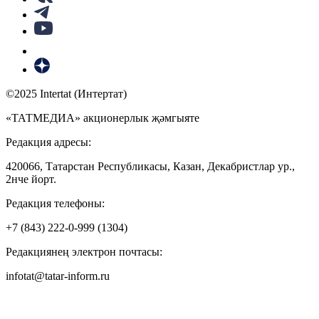
©2025 Intertat (Интертат)
«ТАТМЕДИА» акционерлык җәмгыяте
Редакция адресы:
420066, Татарстан Республикасы, Казан, Декабристлар ур.,
2нче йорт.
Редакция телефоны:
+7 (843) 222-0-999 (1304)
Редакциянең электрон почтасы:
infotat@tatar-inform.ru