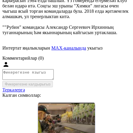
карьерасын 1984 елда башлый. Үз гомерендә егермеләп клуб
белән идарә итә. Соңгы эш урыны "Химки" лигасы өчен
чыгыш ясый торган командаларда була. 2018 елда җитәкчелек
алмашкач, ул тренерлыктан китә.
""Рубин" командасы Александр Сергеевич Ирхинның
туганнарының һәм якыннарының кайгысын уртаклаша.
Интертат яңалыкларын
MAX-каналында
укыгыз
Комментарийлар (0)
Фикерегезне калдырыгыз
Теркәлергә
Калган символлар: