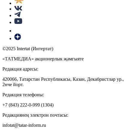
©2025 Intertat (Интертат)
«ТАТМЕДИА» акционерлык җәмгыяте
Редакция адресы:
420066, Татарстан Республикасы, Казан, Декабристлар ур.,
2нче йорт.
Редакция телефоны:
+7 (843) 222-0-999 (1304)
Редакциянең электрон почтасы:
infotat@tatar-inform.ru