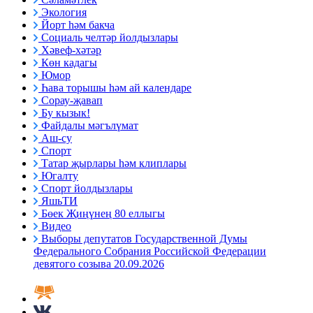
Экология
Йорт һәм бакча
Социаль челтәр йолдызлары
Хәвеф-хәтәр
Көн кадагы
Юмор
Һава торышы һәм ай календаре
Сорау-җавап
Бу кызык!
Файдалы мәгълүмат
Аш-су
Спорт
Татар җырлары һәм клиплары
Югалту
Спорт йолдызлары
ЯшьТИ
Бөек Җиңүнең 80 еллыгы
Видео
Выборы депутатов Государственной Думы
Федерального Собрания Российской Федерации
девятого созыва 20.09.2026