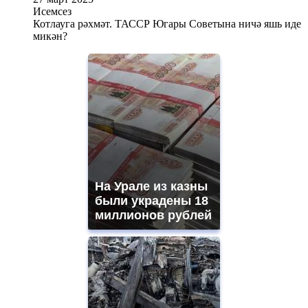
Исемсез
Котлауга рәхмәт. ТАССР Югары Советына ничә яшь иде
микән?
На Урале из казны
были украдены 18
миллионов рублей