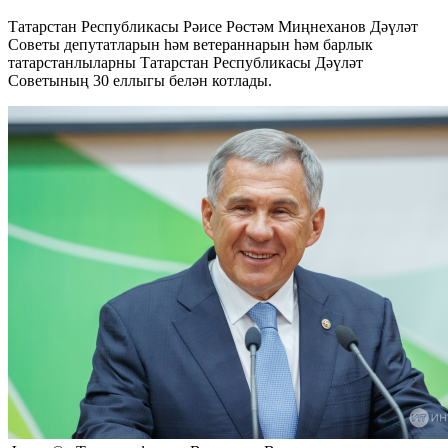
Татарстан Республикасы Рәисе Рөстәм Миңнеханов Дәүләт
Советы депутатларын һәм ветераннарын һәм барлык
татарстанлыларны Татарстан Республикасы Дәүләт
Советының 30 еллыгы белән котлады.