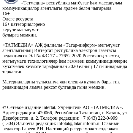
«Татмедиа» республика матбугат һәм массакүләм
коммуникацияләр агентлыгы ярдәме белән чыгарыла.
16+
Әлеге ресурста
16+ категорияләренә
керүче мәгълүмат
булырга мөмкин.
«ТАТМЕДИА» АҖ филиалы «Татар-информ» мәгълүмат
агентлыгының Интертат республика электрон газетасы
редакциясе» ЭЛ № ФС 77 - 77652 2020 Россиянең элемтә,
мәгълүмати технологияләр һәм гаммәви коммуникацияләрне
күзәтчелек хезмәте тарафыннан 2020 елның 17 гыйнварында
теркәлгән
Материалларны тулысынча яки өлешчә куллану бары тик
редакциядән язмача рөхсәт булганда гына мөмкин.
© Сетевое издание Intertat. Учредитель АО «ТАТМЕДИА».
Адрес редакции: 420066, Республика Татарстан, г. Казань, ул.
Декабристов, д. 2. Телефон редакции: +7 (843) 222-0-999
(1304) Эл.почта редакции: infotat@tatar-inform.ru Главный
редактор Гареев Р.И. Настоящий ресурс может содержать