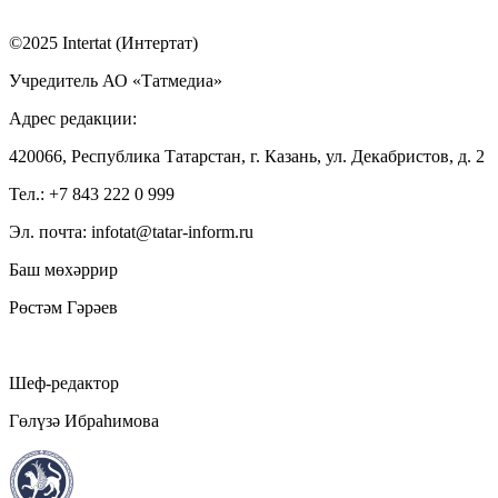
©2025 Intertat (Интертат)
Учредитель АО «Татмедиа»
Адрес редакции:
420066, Республика Татарстан, г. Казань, ул. Декабристов, д. 2
Тел.: +7 843 222 0 999
Эл. почта: infotat@tatar-inform.ru
Баш мөхәррир
Рөстәм Гәрәев
Шеф-редактор
Гөлүзә Ибраһимова