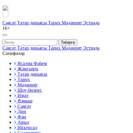
Сәясәт
Татар дөньясы
Тарих
Мәдәният
Эстрада
16+
Табарга
Сәясәт
Татар дөньясы
Тарих
Мәдәният
Эстрада
Сәхифәләр
Ясалма Фәһем
Җәмгыять
Татар дөньясы
Тарих
Мәдәният
Шоу-бизнес
Иҗат
Язмыш
Сәясәт
Дин
Фән
Авыл
Икътисад
Сәламәтлек