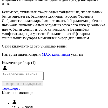
лаек.
Белемегез, тупланган тәҗрибәдән файдаланып, җаваплылык
белән эшләвегез, башкарма хакимият, Россия Федераль
Собраниесе палаталары һәм иҗтимагый берләшмәләр белән
нәтиҗәле эшчәнлек алып баруыгыз сезгә алга таба да халыкка
намус белән хезмәт итәргә, күпмилләтле Ватаныбыз
мәнфәгатьләрендә үзегезгә йөкләнгән вазыйфаларны
тайпылышсыз үтәргә мөмкинлек бирер дип ышанам.
Сезгә киләчәктә дә зур уңышлар телим.
Интертат яңалыкларын
MAX-каналында
укыгыз
Комментарийлар (1)
Фикерегезне калдырыгыз
Теркәлергә
Калган символлар:
27 март 2025