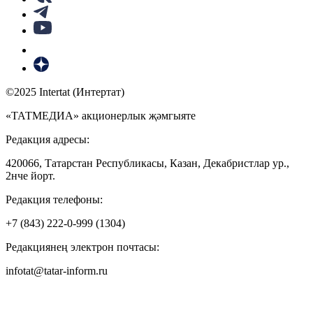
©2025 Intertat (Интертат)
«ТАТМЕДИА» акционерлык җәмгыяте
Редакция адресы:
420066, Татарстан Республикасы, Казан, Декабристлар ур.,
2нче йорт.
Редакция телефоны:
+7 (843) 222-0-999 (1304)
Редакциянең электрон почтасы:
infotat@tatar-inform.ru