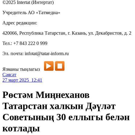
©2025 Intertat (Интертат)
Учредитель АО «Татмедиа»
Адрес редакции:
420066, Республика Татарстан, г. Казань, ул. Декабристов, д. 2
Тел.: +7 843 222 0 999
Эл. почта: infotat@tatar-inform.ru
Язманы тыңлагыз
Сәясәт
27 март 2025 12:41
Рөстәм Миңнеханов
Татарстан халкын Дәүләт
Советының 30 еллыгы белән
котлады