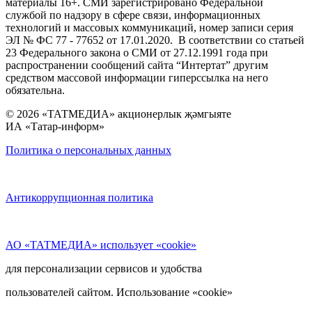
материалы 16+. СМИ зарегистрировано Федеральной
службой по надзору в сфере связи, информационных
технологий и массовых коммуникаций, номер записи серия
ЭЛ № ФС 77 - 77652 от 17.01.2020. В соответствии со статьей
23 Федерального закона о СМИ от 27.12.1991 года при
распространении сообщений сайта “Интертат” другим
средством массовой информации гиперссылка на него
обязательна.
© 2026 «ТАТМЕДИА» акционерлык җәмгыяте
ИА «Татар-информ»
Политика о персональных данных
Антикоррупционная политика
АО «ТАТМЕДИА» использует «cookie»
для персонализации сервисов и удобства
пользователей сайтом. Использование «cookie»