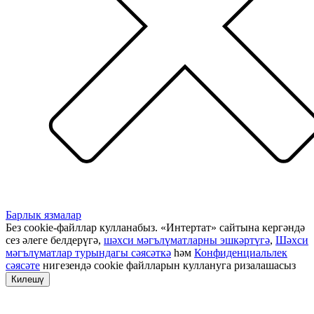
Барлык язмалар
Без cookie-файллар кулланабыз. «Интертат» сайтына кергәндә
сез әлеге белдерүгә,
шәхси мәгълүматларны эшкәртүгә
,
Шәхси
мәгълүматлар турындагы сәясәткә
һәм
Конфиденциальлек
сәясәте
нигезендә cookie файлларын куллануга ризалашасыз
Килешү