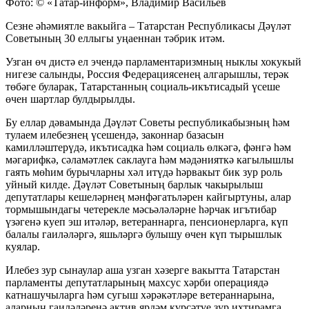
Фото: © «Татар-информ», Владимир Васильев
Сезне әһәмиятле вакыйга – Татарстан Республикасы Дәүләт
Советының 30 еллыгы уңаеннан тәбрик итәм.
Узган өч дистә ел эчендә парламентаризмның ныклы хокукый
нигезе салынды, Россия Федерациясенең алгарышлы, терәк
төбәге буларак, Татарстанның социаль-икътисадый үсеше
өчен шартлар булдырылды.
Бу еллар дәвамында Дәүләт Советы республикабызның һәм
тулаем илебезнең
үсешендә, законнар базасын
камилләштерүдә, икътисадка һәм социаль өлкәгә, фәнгә һәм
мәгарифкә, сәламәтлек саклауга һәм мәдәнияткә кагылышлы
гаять мөһим бурычларны хәл итүдә һәрвакыт бик зур роль
уйный килде. Дәүләт Советының барлык чакырылыш
депутатлары кешеләрнең мәнфәгатьләрен кайгыртуны, алар
тормышындагы четерекле мәсьәләләрне һәрчак игътибар
үзәгенә куеп эш итәләр, ветераннарга, пенсионерларга, күп
балалы гаиләләргә, яшьләргә булышу өчен күп тырышлык
куялар.
Илебез зур сынаулар аша узган хәзерге вакытта Татарстан
парламенты депутатларының махсус хәрби операциядә
катнашучыларга һәм сугыш хәрәкәтләре ветераннарына,
аларның гаиләләренә актив ярдәм күрсәтүе зур ихтирамга