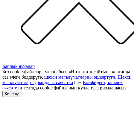
Барлык язмалар
Без cookie-файллар кулланабыз. «Интертат» сайтына кергәндә
сез әлеге белдерүгә,
шәхси мәгълүматларны эшкәртүгә
,
Шәхси
мәгълүматлар турындагы сәясәткә
һәм
Конфиденциальлек
сәясәте
нигезендә cookie файлларын куллануга ризалашасыз
Килешү