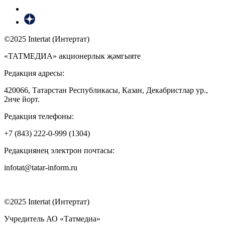
©2025 Intertat (Интертат)
«ТАТМЕДИА» акционерлык җәмгыяте
Редакция адресы:
420066, Татарстан Республикасы, Казан, Декабристлар ур.,
2нче йорт.
Редакция телефоны:
+7 (843) 222-0-999 (1304)
Редакциянең электрон почтасы:
infotat@tatar-inform.ru
©2025 Intertat (Интертат)
Учредитель АО «Татмедиа»