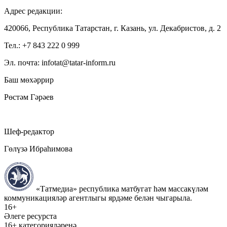
Адрес редакции:
420066, Республика Татарстан, г. Казань, ул. Декабристов, д. 2
Тел.: +7 843 222 0 999
Эл. почта: infotat@tatar-inform.ru
Баш мөхәррир
Рөстәм Гәрәев
Шеф-редактор
Гөлүзә Ибраһимова
«Татмедиа» республика матбугат һәм массакүләм
коммуникацияләр агентлыгы ярдәме белән чыгарыла.
16+
Әлеге ресурста
16+ категорияләренә