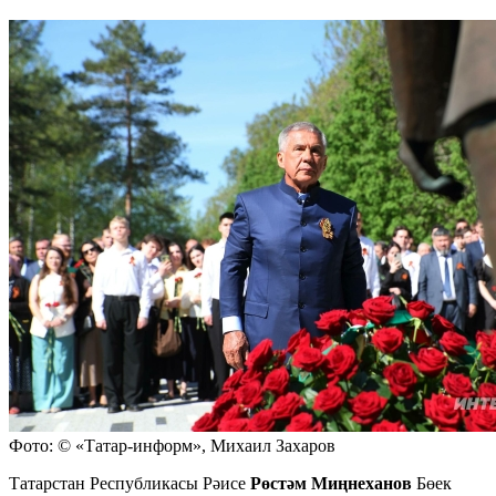
Фото: © «Татар-информ», Михаил Захаров
Татарстан Республикасы Рәисе
Рөстәм Миңнеханов
Бөек