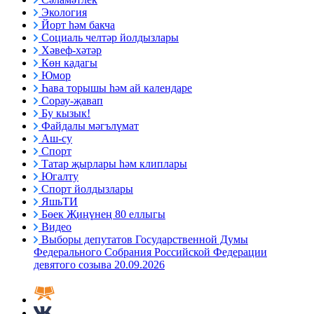
Экология
Йорт һәм бакча
Социаль челтәр йолдызлары
Хәвеф-хәтәр
Көн кадагы
Юмор
Һава торышы һәм ай календаре
Сорау-җавап
Бу кызык!
Файдалы мәгълүмат
Аш-су
Спорт
Татар җырлары һәм клиплары
Югалту
Спорт йолдызлары
ЯшьТИ
Бөек Җиңүнең 80 еллыгы
Видео
Выборы депутатов Государственной Думы
Федерального Собрания Российской Федерации
девятого созыва 20.09.2026