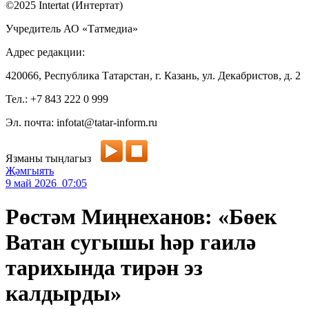
©2025 Intertat (Интертат)
Учредитель АО «Татмедиа»
Адрес редакции:
420066, Республика Татарстан, г. Казань, ул. Декабристов, д. 2
Тел.: +7 843 222 0 999
Эл. почта: infotat@tatar-inform.ru
Язманы тыңлагыз
Җәмгыять
9 май 2026 07:05
Рөстәм Миңнеханов: «Бөек
Ватан сугышы һәр гаилә
тарихында тирән эз
калдырды»