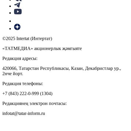
©2025 Intertat (Интертат)
«ТАТМЕДИА» акционерлык җәмгыяте
Редакция адресы:
420066, Татарстан Республикасы, Казан, Декабристлар ур.,
2нче йорт.
Редакция телефоны:
+7 (843) 222-0-999 (1304)
Редакциянең электрон почтасы:
infotat@tatar-inform.ru