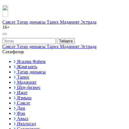
Сәясәт
Татар дөньясы
Тарих
Мәдәният
Эстрада
16+
Табарга
Сәясәт
Татар дөньясы
Тарих
Мәдәният
Эстрада
Сәхифәләр
Ясалма Фәһем
Җәмгыять
Татар дөньясы
Тарих
Мәдәният
Шоу-бизнес
Иҗат
Язмыш
Сәясәт
Дин
Фән
Авыл
Икътисад
Сәламәтлек