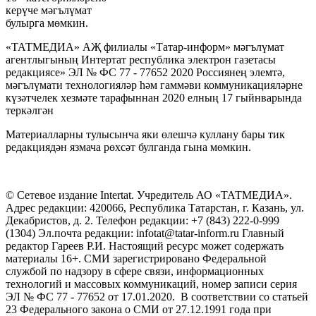
керүче мәгълүмат
булырга мөмкин.
«ТАТМЕДИА» АҖ филиалы «Татар-информ» мәгълүмат
агентлыгының Интертат республика электрон газетасы
редакциясе» ЭЛ № ФС 77 - 77652 2020 Россиянең элемтә,
мәгълүмати технологияләр һәм гаммәви коммуникацияләрне
күзәтчелек хезмәте тарафыннан 2020 елның 17 гыйнварында
теркәлгән
Материалларны тулысынча яки өлешчә куллану бары тик
редакциядән язмача рөхсәт булганда гына мөмкин.
© Сетевое издание Intertat. Учредитель АО «ТАТМЕДИА».
Адрес редакции: 420066, Республика Татарстан, г. Казань, ул.
Декабристов, д. 2. Телефон редакции: +7 (843) 222-0-999
(1304) Эл.почта редакции: infotat@tatar-inform.ru Главный
редактор Гареев Р.И. Настоящий ресурс может содержать
материалы 16+. СМИ зарегистрировано Федеральной
службой по надзору в сфере связи, информационных
технологий и массовых коммуникаций, номер записи серия
ЭЛ № ФС 77 - 77652 от 17.01.2020. В соответствии со статьей
23 Федерального закона о СМИ от 27.12.1991 года при