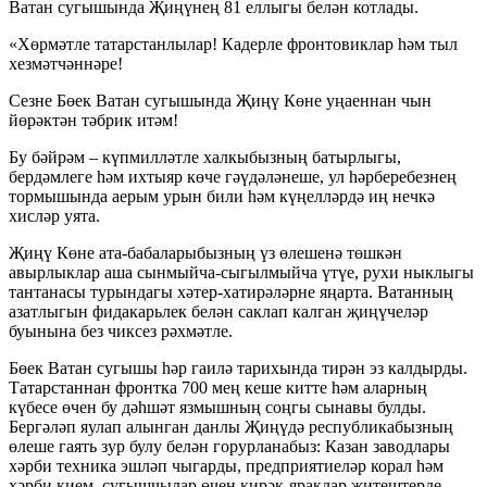
Ватан сугышында Җиңүнең 81 еллыгы белән котлады.
«Хөрмәтле татарстанлылар! Кадерле фронтовиклар һәм тыл
хезмәтчәннәре!
Сезне Бөек Ватан сугышында Җиңү Көне уңаеннан чын
йөрәктән тәбрик итәм!
Бу бәйрәм – күпмилләтле халкыбызның батырлыгы,
бердәмлеге һәм ихтыяр көче гәүдәләнеше, ул һәрберебезнең
тормышында аерым урын били һәм күңелләрдә иң нечкә
хисләр уята.
Җиңү Көне ата-бабаларыбызның үз өлешенә төшкән
авырлыклар аша сынмыйча-сыгылмыйча үтүе, рухи ныклыгы
тантанасы турындагы хәтер-хатирәләрне яңарта. Ватанның
азатлыгын фидакарьлек белән саклап калган җиңүчеләр
буынына без чиксез рәхмәтле.
Бөек Ватан сугышы һәр гаилә тарихында тирән эз калдырды.
Татарстаннан фронтка 700 мең кеше китте һәм аларның
күбесе өчен бу дәһшәт язмышның соңгы сынавы булды.
Бергәләп яулап алынган данлы Җиңүдә республикабызның
өлеше гаять зур булу белән горурланабыз: Казан заводлары
хәрби техника эшләп чыгарды, предприятиеләр корал һәм
хәрби кием, сугышчылар өчен кирәк-яраклар җитештерде,