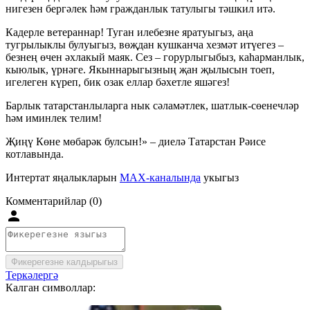
нигезен бергәлек һәм гражданлык татулыгы тәшкил итә.
Кадерле ветераннар! Туган илебезне яратуыгыз, аңа
тугрылыклы булуыгыз, вөҗдан кушканча хезмәт итүегез –
безнең өчен әхлакый маяк. Сез – горурлыгыбыз, каһарманлык,
кыюлык, үрнәге. Якыннарыгызның җан җылысын тоеп,
игелеген күреп, бик озак еллар бәхетле яшәгез!
Барлык татарстанлыларга нык сәламәтлек, шатлык-сөенечләр
һәм иминлек телим!
Җиңү Көне мөбарәк булсын!» – диелә Татарстан Рәисе
котлавында.
Интертат яңалыкларын
MAX-каналында
укыгыз
Комментарийлар (0)
Фикерегезне калдырыгыз
Теркәлергә
Калган символлар: