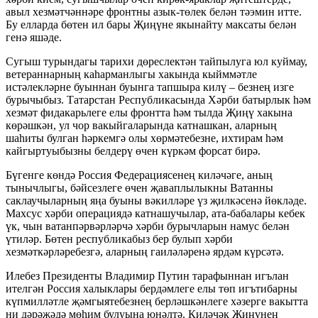
авыл хезмәтчәннәре фронтны азык-төлек белән тәэмин итте.
Бу елларда бөтен ил бары Җиңүне якынайту максаты белән
генә яшәде.
Сугыш турындагы тарихи дөреслектән тайпылуга юл куймау,
ветераннарның каһарманлыгы хакында кыйммәтле
истәлекләрне буыннан буынга тапшыра килү – безнең изге
бурычыбыз. Татарстан Республикасында Хәрби батырлык һәм
хезмәт фидакарьлеге елы фронтта һәм тылда Җиңү хакына
көрәшкән, ул чор вакыйгаларында катнашкан, аларның
шаһиты булган һәркемгә олы хөрмәтебезне, ихтирам һәм
кайгыртуыбызны белдерү өчен күркәм форсат бирә.
Бүгенге көндә Россия Федерациясенең киләчәге, аның
тынычлыгы, бәйсезлеге өчен җаваплылыкны Ватанны
саклаучыларның яңа буыны вәкилләре үз җилкәсенә йөкләде.
Махсус хәрби операциядә катнашучылар, ата-бабалары кебек
үк, чын ватанпәрвәрләрчә хәрби бурычларын намус белән
үтиләр. Бөтен республикабыз бер булып хәрби
хезмәткәрләребезгә, аларның гаиләләренә ярдәм күрсәтә.
Илебез Президенты Владимир Путин тарафыннан игълан
ителгән Россия халыклары бердәмлеге елы төп игътибарны
күпмилләтле җәмгыятебезнең берләшкәнлеге хәзерге вакытта
ни дәрәҗәдә мөһим булуына юнәлтә. Киләчәк Җиңүнең