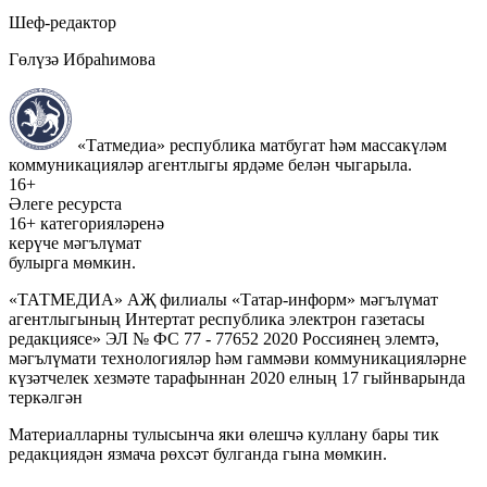
Шеф-редактор
Гөлүзә Ибраһимова
«Татмедиа» республика матбугат һәм массакүләм
коммуникацияләр агентлыгы ярдәме белән чыгарыла.
16+
Әлеге ресурста
16+ категорияләренә
керүче мәгълүмат
булырга мөмкин.
«ТАТМЕДИА» АҖ филиалы «Татар-информ» мәгълүмат
агентлыгының Интертат республика электрон газетасы
редакциясе» ЭЛ № ФС 77 - 77652 2020 Россиянең элемтә,
мәгълүмати технологияләр һәм гаммәви коммуникацияләрне
күзәтчелек хезмәте тарафыннан 2020 елның 17 гыйнварында
теркәлгән
Материалларны тулысынча яки өлешчә куллану бары тик
редакциядән язмача рөхсәт булганда гына мөмкин.