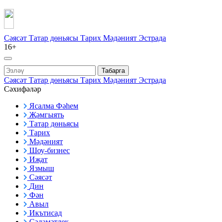
Сәясәт
Татар дөньясы
Тарих
Мәдәният
Эстрада
16+
Табарга
Сәясәт
Татар дөньясы
Тарих
Мәдәният
Эстрада
Сәхифәләр
Ясалма Фәһем
Җәмгыять
Татар дөньясы
Тарих
Мәдәният
Шоу-бизнес
Иҗат
Язмыш
Сәясәт
Дин
Фән
Авыл
Икътисад
Сәламәтлек