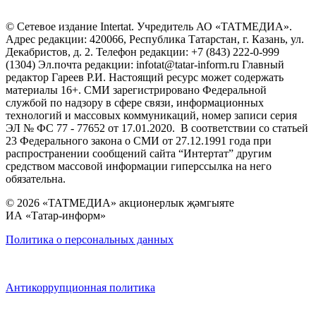
© Сетевое издание Intertat. Учредитель АО «ТАТМЕДИА».
Адрес редакции: 420066, Республика Татарстан, г. Казань, ул.
Декабристов, д. 2. Телефон редакции: +7 (843) 222-0-999
(1304) Эл.почта редакции: infotat@tatar-inform.ru Главный
редактор Гареев Р.И. Настоящий ресурс может содержать
материалы 16+. СМИ зарегистрировано Федеральной
службой по надзору в сфере связи, информационных
технологий и массовых коммуникаций, номер записи серия
ЭЛ № ФС 77 - 77652 от 17.01.2020. В соответствии со статьей
23 Федерального закона о СМИ от 27.12.1991 года при
распространении сообщений сайта “Интертат” другим
средством массовой информации гиперссылка на него
обязательна.
© 2026 «ТАТМЕДИА» акционерлык җәмгыяте
ИА «Татар-информ»
Политика о персональных данных
Антикоррупционная политика