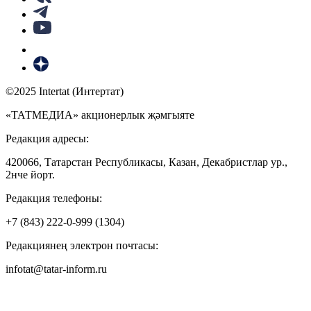
©2025 Intertat (Интертат)
«ТАТМЕДИА» акционерлык җәмгыяте
Редакция адресы:
420066, Татарстан Республикасы, Казан, Декабристлар ур.,
2нче йорт.
Редакция телефоны:
+7 (843) 222-0-999 (1304)
Редакциянең электрон почтасы:
infotat@tatar-inform.ru