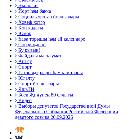
Экология
Йорт һәм бакча
Социаль челтәр йолдызлары
Хәвеф-хәтәр
Көн кадагы
Юмор
Һава торышы һәм ай календаре
Сорау-җавап
Бу кызык!
Файдалы мәгълүмат
Аш-су
Спорт
Татар җырлары һәм клиплары
Югалту
Спорт йолдызлары
ЯшьТИ
Бөек Җиңүнең 80 еллыгы
Видео
Выборы депутатов Государственной Думы
Федерального Собрания Российской Федерации
девятого созыва 20.09.2026