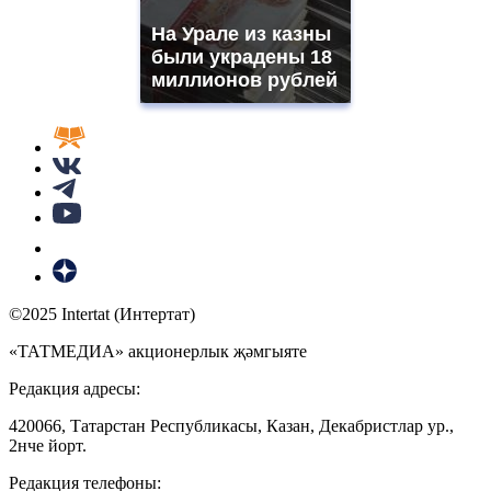
На Урале из казны
были украдены 18
миллионов рублей
©2025 Intertat (Интертат)
«ТАТМЕДИА» акционерлык җәмгыяте
Редакция адресы:
420066, Татарстан Республикасы, Казан, Декабристлар ур.,
2нче йорт.
Редакция телефоны: