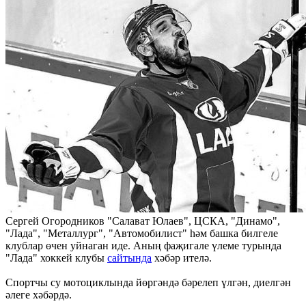
Сергей Огородников "Салават Юлаев", ЦСКА, "Динамо",
"Лада", "Металлург", "Автомобилист" һәм башка билгеле
клублар өчен уйнаган иде. Аның фаҗигале үлеме турында
"Лада" хоккей клубы
сайтында
хәбәр ителә.
Спортчы су мотоциклында йөргәндә бәрелеп үлгән, диелгән
әлеге хәбәрдә.