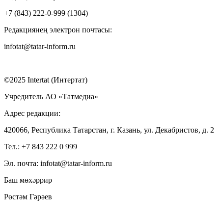
+7 (843) 222-0-999 (1304)
Редакциянең электрон почтасы:
infotat@tatar-inform.ru
©2025 Intertat (Интертат)
Учредитель АО «Татмедиа»
Адрес редакции:
420066, Республика Татарстан, г. Казань, ул. Декабристов, д. 2
Тел.: +7 843 222 0 999
Эл. почта: infotat@tatar-inform.ru
Баш мөхәррир
Рөстәм Гәрәев