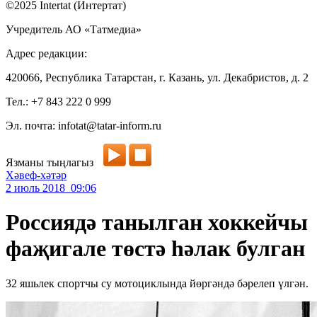
©2025 Intertat (Интертат)
Учредитель АО «Татмедиа»
Адрес редакции:
420066, Республика Татарстан, г. Казань, ул. Декабристов, д. 2
Тел.: +7 843 222 0 999
Эл. почта: infotat@tatar-inform.ru
Язманы тыңлагыз
Хәвеф-хәтәр
2 июль 2018 09:06
Россиядә танылган хоккейчы
фаҗигале төстә һәлак булган
32 яшьлек спортчы су мотоциклында йөргәндә бәрелеп үлгән.