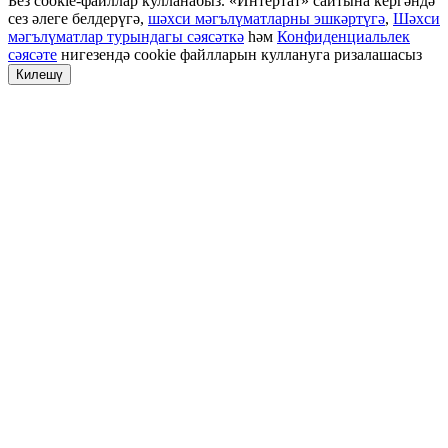
Без cookie-файллар кулланабыз. «Интертат» сайтына кергәндә
сез әлеге белдерүгә,
шәхси мәгълүматларны эшкәртүгә
,
Шәхси
мәгълүматлар турындагы сәясәткә
һәм
Конфиденциальлек
сәясәте
нигезендә cookie файлларын куллануга ризалашасыз
Килешү