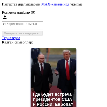
Интертат яңалыкларын
MAX-каналында
укыгыз
Комментарийлар (0)
Фикерегезне калдырыгыз
Теркәлергә
Калган символлар:
Где будет встреча
президентов США
и России: Европа?