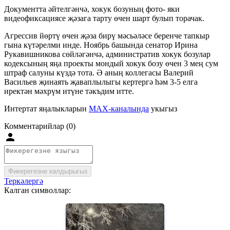
Документта әйтелгәнчә, хокук бозуның фото- яки
видеофиксациясе җәзага тарту өчен шарт булып торачак.
Агрессив йөртү өчен җәза бирү мәсьәләсе беренче тапкыр
гына күтәрелми инде. Ноябрь башында сенатор Ирина
Рукавишникова сөйләгәнчә, административ хокук бозулар
кодексының яңа проекты мондый хокук бозу өчен 3 мең сум
штраф салуны күздә тота. Ә аның коллегасы Валерий
Васильев җинаять җаваплылыгы кертергә һәм 3-5 елга
иректән мәхрүм итүне тәкъдим итте.
Интертат яңалыкларын
MAX-каналында
укыгыз
Комментарийлар (0)
Фикерегезне калдырыгыз
Теркәлергә
Калган символлар: