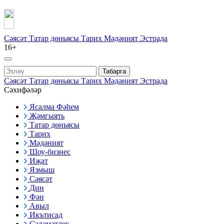
Сәясәт
Татар дөньясы
Тарих
Мәдәният
Эстрада
16+
Табарга
Сәясәт
Татар дөньясы
Тарих
Мәдәният
Эстрада
Сәхифәләр
Ясалма Фәһем
Җәмгыять
Татар дөньясы
Тарих
Мәдәният
Шоу-бизнес
Иҗат
Язмыш
Сәясәт
Дин
Фән
Авыл
Икътисад
Сәламәтлек