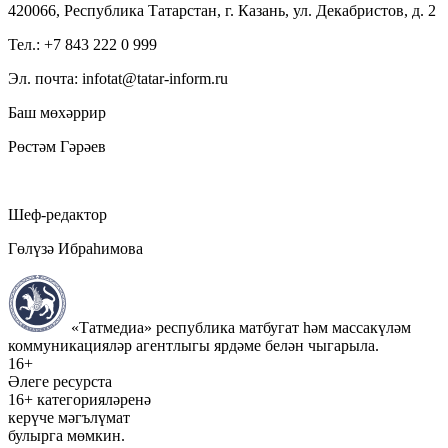
420066, Республика Татарстан, г. Казань, ул. Декабристов, д. 2
Тел.: +7 843 222 0 999
Эл. почта: infotat@tatar-inform.ru
Баш мөхәррир
Рөстәм Гәрәев
Шеф-редактор
Гөлүзә Ибраһимова
«Татмедиа» республика матбугат һәм массакүләм
коммуникацияләр агентлыгы ярдәме белән чыгарыла.
16+
Әлеге ресурста
16+ категорияләренә
керүче мәгълүмат
булырга мөмкин.