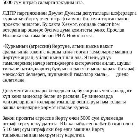
5000 сум штраф салырга тәкъдим итә.
ЛДПР партиясеннән Дәүләт Думасы депутатлары шоферларга
куркыныч йөртү өчен штраф салуны билгели торган закон
проекты эшләгән. Бу хакта Хезмәт, социаль сәясәт һәм
ветераннар эшләре буенча дума комитеты рәисе Ярослав
Ниловка сылтама белән РИА Новости яза.
«Куркыныч (агрессив) йөртүне, ягъни кыска вакыт
аралыгында законга каршы килә торган гамәлләрне машина
йөртүче аңлап, уйлап кына эшли ала. Ягъни, ул үз
гамәлләренең начар нәтиҗәләргә китерәчәген аңлап, шушы
тискәре нәтиҗәләрнең булуын теләп яки моңа карата битараф
мөнәсәбәт белдереп, шушындый гамәлләр кыла», — диелә
аңлатмада.
Документ авторлары белдергәнчә, бу социаль челтәрләрдәге
күп кенә видеолар белән дә раслана. Бу видеоларда
«лихачларның» юлларда узышлар оештыруы һәм юлдагы
башка кешеләрне хөрмәт итмәве күренә.
Закон проекты агрессив йөртү өчен 5000 сум күләмендә
штраф кертүне күздә тота. Юл кагыйдәсен кабат бозган өчен
5-10 мең сум штраф яки бер елга машина йөртү
таныклыгыннан мәхрүм итү каралган.