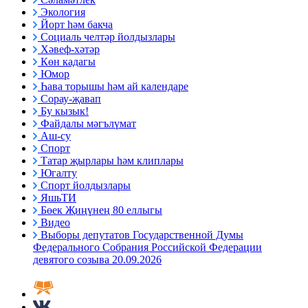
Экология
Йорт һәм бакча
Социаль челтәр йолдызлары
Хәвеф-хәтәр
Көн кадагы
Юмор
Һава торышы һәм ай календаре
Сорау-җавап
Бу кызык!
Файдалы мәгълүмат
Аш-су
Спорт
Татар җырлары һәм клиплары
Югалту
Спорт йолдызлары
ЯшьТИ
Бөек Җиңүнең 80 еллыгы
Видео
Выборы депутатов Государственной Думы
Федерального Собрания Российской Федерации
девятого созыва 20.09.2026