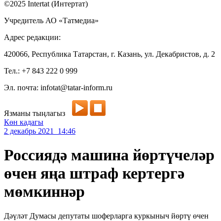
©2025 Intertat (Интертат)
Учредитель АО «Татмедиа»
Адрес редакции:
420066, Республика Татарстан, г. Казань, ул. Декабристов, д. 2
Тел.: +7 843 222 0 999
Эл. почта: infotat@tatar-inform.ru
Язманы тыңлагыз
Көн кадагы
2 декабрь 2021 14:46
Россиядә машина йөртүчеләр
өчен яңа штраф кертергә
мөмкиннәр
Дәүләт Думасы депутаты шоферларга куркыныч йөртү өчен