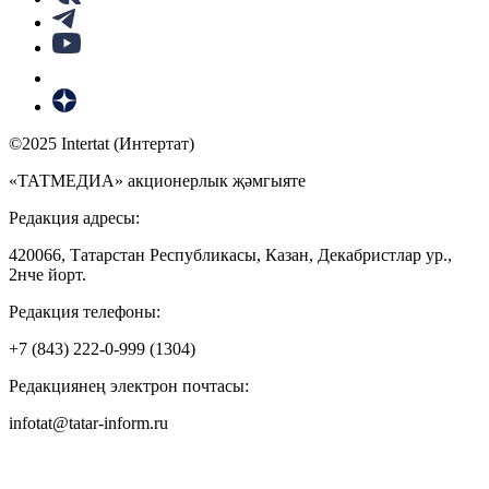
©2025 Intertat (Интертат)
«ТАТМЕДИА» акционерлык җәмгыяте
Редакция адресы:
420066, Татарстан Республикасы, Казан, Декабристлар ур.,
2нче йорт.
Редакция телефоны:
+7 (843) 222-0-999 (1304)
Редакциянең электрон почтасы:
infotat@tatar-inform.ru