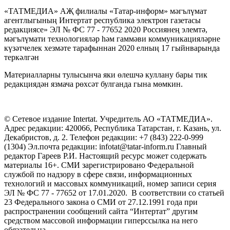
«ТАТМЕДИА» АҖ филиалы «Татар-информ» мәгълүмат
агентлыгының Интертат республика электрон газетасы
редакциясе» ЭЛ № ФС 77 - 77652 2020 Россиянең элемтә,
мәгълүмати технологияләр һәм гаммәви коммуникацияләрне
күзәтчелек хезмәте тарафыннан 2020 елның 17 гыйнварында
теркәлгән
Материалларны тулысынча яки өлешчә куллану бары тик
редакциядән язмача рөхсәт булганда гына мөмкин.
© Сетевое издание Intertat. Учредитель АО «ТАТМЕДИА».
Адрес редакции: 420066, Республика Татарстан, г. Казань, ул.
Декабристов, д. 2. Телефон редакции: +7 (843) 222-0-999
(1304) Эл.почта редакции: infotat@tatar-inform.ru Главный
редактор Гареев Р.И. Настоящий ресурс может содержать
материалы 16+. СМИ зарегистрировано Федеральной
службой по надзору в сфере связи, информационных
технологий и массовых коммуникаций, номер записи серия
ЭЛ № ФС 77 - 77652 от 17.01.2020. В соответствии со статьей
23 Федерального закона о СМИ от 27.12.1991 года при
распространении сообщений сайта “Интертат” другим
средством массовой информации гиперссылка на него
обязательна.