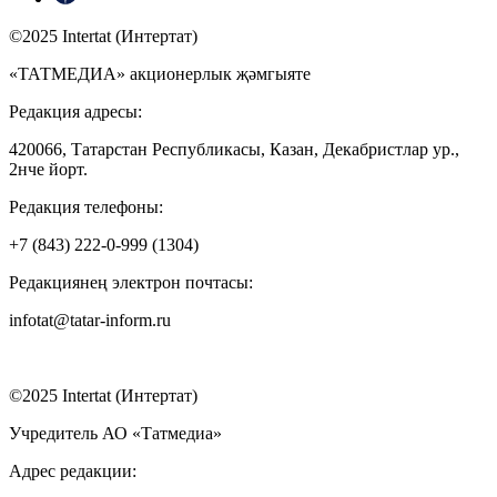
©2025 Intertat (Интертат)
«ТАТМЕДИА» акционерлык җәмгыяте
Редакция адресы:
420066, Татарстан Республикасы, Казан, Декабристлар ур.,
2нче йорт.
Редакция телефоны:
+7 (843) 222-0-999 (1304)
Редакциянең электрон почтасы:
infotat@tatar-inform.ru
©2025 Intertat (Интертат)
Учредитель АО «Татмедиа»
Адрес редакции: