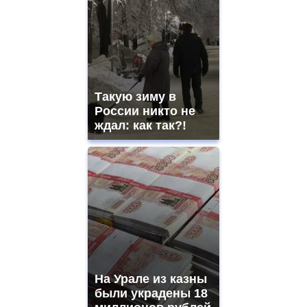
Такую зиму в
России никто не
ждал: как так?!
На Урале из казны
были украдены 18