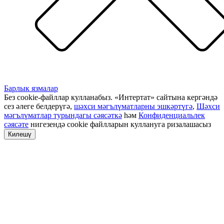
Барлык язмалар
Без cookie-файллар кулланабыз. «Интертат» сайтына кергәндә
сез әлеге белдерүгә,
шәхси мәгълүматларны эшкәртүгә
,
Шәхси
мәгълүматлар турындагы сәясәткә
һәм
Конфиденциальлек
сәясәте
нигезендә cookie файлларын куллануга ризалашасыз
Килешү