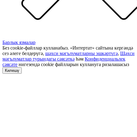
Барлык язмалар
Без cookie-файллар кулланабыз. «Интертат» сайтына кергәндә
сез әлеге белдерүгә,
шәхси мәгълүматларны эшкәртүгә
,
Шәхси
мәгълүматлар турындагы сәясәткә
һәм
Конфиденциальлек
сәясәте
нигезендә cookie файлларын куллануга ризалашасыз
Килешү