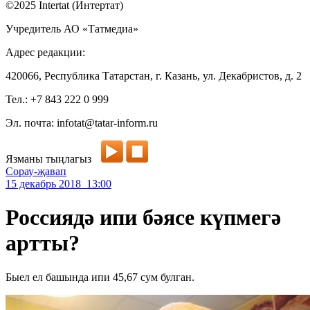
©2025 Intertat (Интертат)
Учредитель АО «Татмедиа»
Адрес редакции:
420066, Республика Татарстан, г. Казань, ул. Декабристов, д. 2
Тел.: +7 843 222 0 999
Эл. почта: infotat@tatar-inform.ru
Язманы тыңлагыз
Сорау-җавап
15 декабрь 2018 13:00
Россиядә ипи бәясе күпмегә
артты?
Быел ел башында ипи 45,67 сум булган.