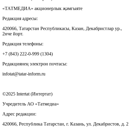
«ТАТМЕДИА» акционерлык җәмгыяте
Редакция адресы:
420066, Татарстан Республикасы, Казан, Декабристлар ур.,
2нче йорт.
Редакция телефоны:
+7 (843) 222-0-999 (1304)
Редакциянең электрон почтасы:
infotat@tatar-inform.ru
©2025 Intertat (Интертат)
Учредитель АО «Татмедиа»
Адрес редакции:
420066, Республика Татарстан, г. Казань, ул. Декабристов, д. 2