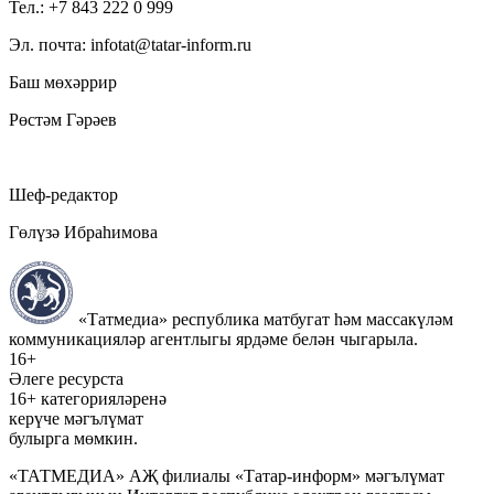
Тел.: +7 843 222 0 999
Эл. почта: infotat@tatar-inform.ru
Баш мөхәррир
Рөстәм Гәрәев
Шеф-редактор
Гөлүзә Ибраһимова
«Татмедиа» республика матбугат һәм массакүләм
коммуникацияләр агентлыгы ярдәме белән чыгарыла.
16+
Әлеге ресурста
16+ категорияләренә
керүче мәгълүмат
булырга мөмкин.
«ТАТМЕДИА» АҖ филиалы «Татар-информ» мәгълүмат