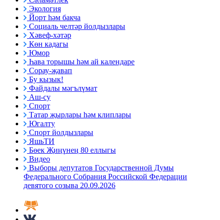
Экология
Йорт һәм бакча
Социаль челтәр йолдызлары
Хәвеф-хәтәр
Көн кадагы
Юмор
Һава торышы һәм ай календаре
Сорау-җавап
Бу кызык!
Файдалы мәгълүмат
Аш-су
Спорт
Татар җырлары һәм клиплары
Югалту
Спорт йолдызлары
ЯшьТИ
Бөек Җиңүнең 80 еллыгы
Видео
Выборы депутатов Государственной Думы
Федерального Собрания Российской Федерации
девятого созыва 20.09.2026