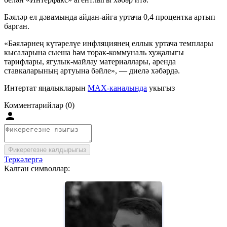
Бәяләр ел дәвамында
айдан-айга
уртача 0,4 процентка артып
барган.
«Бәяләрнең күтәрелүе инфляциянең еллык уртача темплары
кысаларына сыеша һәм
торак-коммуналь
хуҗалыгы
тарифлары,
ягулык-майлау
материаллары, аренда
ставкаларының артуына бәйле», — диелә хәбәрдә.
Интертат яңалыкларын
MAX-каналында
укыгыз
Комментарийлар (0)
Фикерегезне калдырыгыз
Теркәлергә
Калган символлар: