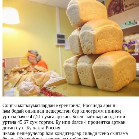
Соңгы мәгълүматлардан күренгәнчә, Россиядә арыш
һәм бодай оныннан пешерелгән бер килограмм ипинең
уртача бәясе 47,51 сумга арткан. Быел гыйнвар аенда ипи
уртача 45,67 сум торган. Бу ипи бәясе 4 процентка арткан
дигән сүз. Бу хакта Россия
икмәк пешерүчеләр һәм кондитерлар гильдиясенә сылтама
белән «Интерфакс» агентлыгы хәбәр итә.