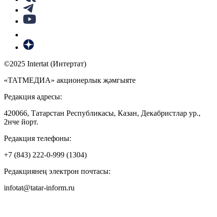
©2025 Intertat (Интертат)
«ТАТМЕДИА» акционерлык җәмгыяте
Редакция адресы:
420066, Татарстан Республикасы, Казан, Декабристлар ур.,
2нче йорт.
Редакция телефоны:
+7 (843) 222-0-999 (1304)
Редакциянең электрон почтасы:
infotat@tatar-inform.ru