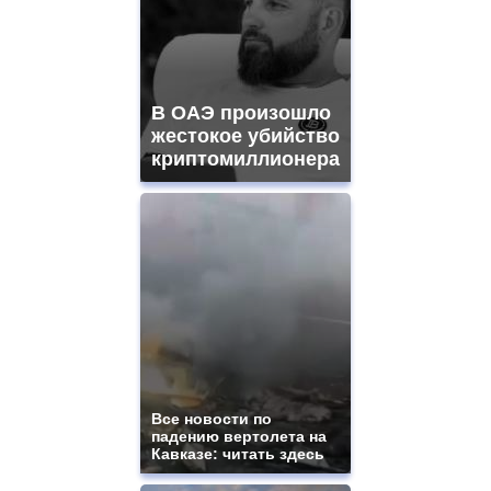
В ОАЭ произошло
жестокое убийство
криптомиллионера
Все новости по
падению вертолета на
Кавказе: читать здесь