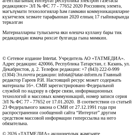
агентлыгының Интертат республика электрон газетасы
редакциясе» ЭЛ № ФС 77 - 77652 2020 Россиянең элемтә,
мәгълүмати технологияләр һәм гаммәви коммуникацияләрне
күзәтчелек хезмәте тарафыннан 2020 елның 17 гыйнварында
теркәлгән
Материалларны тулысынча яки өлешчә куллану бары тик
редакциядән язмача рөхсәт булганда гына мөмкин.
© Сетевое издание Intertat. Учредитель АО «ТАТМЕДИА».
Адрес редакции: 420066, Республика Татарстан, г. Казань, ул.
Декабристов, д. 2. Телефон редакции: +7 (843) 222-0-999
(1304) Эл.почта редакции: infotat@tatar-inform.ru Главный
редактор Гареев Р.И. Настоящий ресурс может содержать
материалы 16+. СМИ зарегистрировано Федеральной
службой по надзору в сфере связи, информационных
технологий и массовых коммуникаций, номер записи серия
ЭЛ № ФС 77 - 77652 от 17.01.2020. В соответствии со статьей
23 Федерального закона о СМИ от 27.12.1991 года при
распространении сообщений сайта “Интертат” другим
средством массовой информации гиперссылка на него
обязательна.
© 2026 «ТАТМЕДИА» акционерлык җәмгыяте