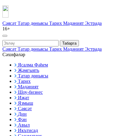
Сәясәт
Татар дөньясы
Тарих
Мәдәният
Эстрада
16+
Табарга
Сәясәт
Татар дөньясы
Тарих
Мәдәният
Эстрада
Сәхифәләр
Ясалма Фәһем
Җәмгыять
Татар дөньясы
Тарих
Мәдәният
Шоу-бизнес
Иҗат
Язмыш
Сәясәт
Дин
Фән
Авыл
Икътисад
Сәламәтлек