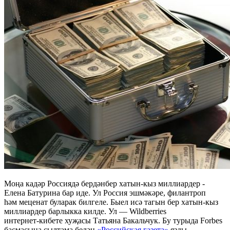
Моңа кадәр Россиядә бердәнбер
хатын-кыз
миллиардер -
Елена Батурина бар иде. Ул Россия эшмәкәре, филантроп
һәм меценат буларак билгеле. Быел исә тагын бер
хатын-кыз
миллиардер барлыкка килде. Ул — Wildberries
интернет-кибете
хуҗасы Татьяна Бакальчук. Бу турыда Forbes
басмасына сылтама белән
«Российская газета»
язды.