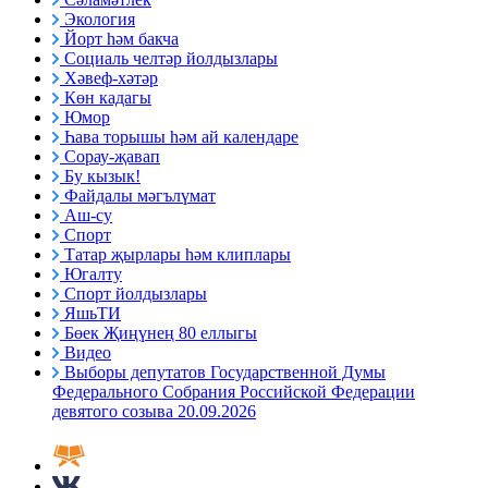
Экология
Йорт һәм бакча
Социаль челтәр йолдызлары
Хәвеф-хәтәр
Көн кадагы
Юмор
Һава торышы һәм ай календаре
Сорау-җавап
Бу кызык!
Файдалы мәгълүмат
Аш-су
Спорт
Татар җырлары һәм клиплары
Югалту
Спорт йолдызлары
ЯшьТИ
Бөек Җиңүнең 80 еллыгы
Видео
Выборы депутатов Государственной Думы
Федерального Собрания Российской Федерации
девятого созыва 20.09.2026