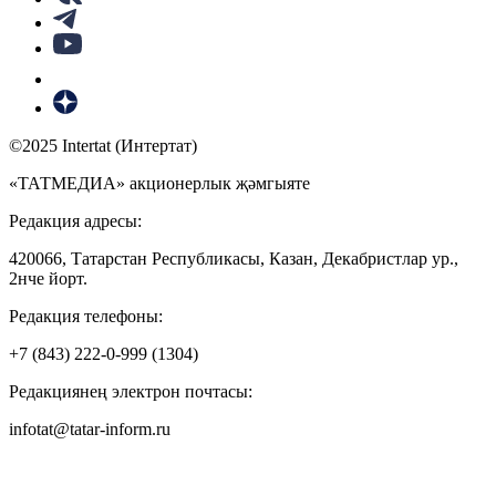
©2025 Intertat (Интертат)
«ТАТМЕДИА» акционерлык җәмгыяте
Редакция адресы:
420066, Татарстан Республикасы, Казан, Декабристлар ур.,
2нче йорт.
Редакция телефоны:
+7 (843) 222-0-999 (1304)
Редакциянең электрон почтасы:
infotat@tatar-inform.ru