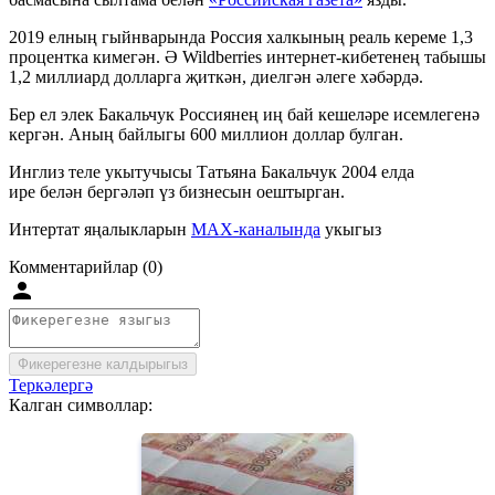
2019 елның гыйнварында Россия халкының реаль кереме 1,3
процентка кимегән. Ә Wildberries
интернет-кибетене
ң табышы
1,2 миллиард долларга җиткән, диелгән әлеге хәбәрдә.
Бер ел элек Бакальчук Россиянең иң бай кешеләре исемлегенә
кергән. Аның байлыгы 600 миллион доллар булган.
Инглиз теле укытучысы Татьяна Бакальчук 2004 елда
ире белән бергәләп үз бизнесын оештырган.
Интертат яңалыкларын
MAX-каналында
укыгыз
Комментарийлар (0)
Фикерегезне калдырыгыз
Теркәлергә
Калган символлар: