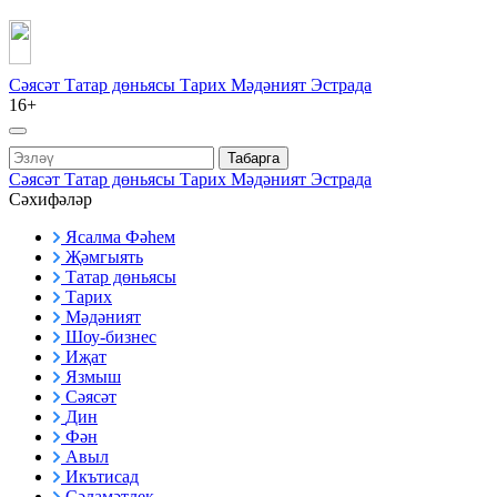
Сәясәт
Татар дөньясы
Тарих
Мәдәният
Эстрада
16+
Табарга
Сәясәт
Татар дөньясы
Тарих
Мәдәният
Эстрада
Сәхифәләр
Ясалма Фәһем
Җәмгыять
Татар дөньясы
Тарих
Мәдәният
Шоу-бизнес
Иҗат
Язмыш
Сәясәт
Дин
Фән
Авыл
Икътисад
Сәламәтлек