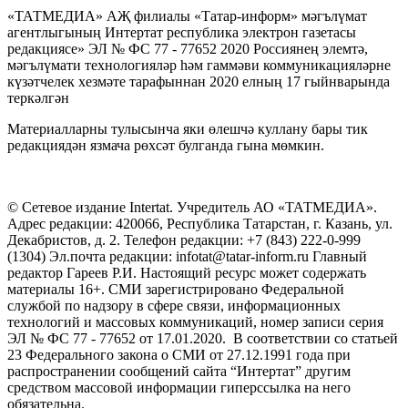
«ТАТМЕДИА» АҖ филиалы «Татар-информ» мәгълүмат
агентлыгының Интертат республика электрон газетасы
редакциясе» ЭЛ № ФС 77 - 77652 2020 Россиянең элемтә,
мәгълүмати технологияләр һәм гаммәви коммуникацияләрне
күзәтчелек хезмәте тарафыннан 2020 елның 17 гыйнварында
теркәлгән
Материалларны тулысынча яки өлешчә куллану бары тик
редакциядән язмача рөхсәт булганда гына мөмкин.
© Сетевое издание Intertat. Учредитель АО «ТАТМЕДИА».
Адрес редакции: 420066, Республика Татарстан, г. Казань, ул.
Декабристов, д. 2. Телефон редакции: +7 (843) 222-0-999
(1304) Эл.почта редакции: infotat@tatar-inform.ru Главный
редактор Гареев Р.И. Настоящий ресурс может содержать
материалы 16+. СМИ зарегистрировано Федеральной
службой по надзору в сфере связи, информационных
технологий и массовых коммуникаций, номер записи серия
ЭЛ № ФС 77 - 77652 от 17.01.2020. В соответствии со статьей
23 Федерального закона о СМИ от 27.12.1991 года при
распространении сообщений сайта “Интертат” другим
средством массовой информации гиперссылка на него
обязательна.