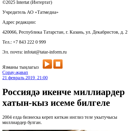
©2025 Intertat (Интертат)
Учредитель АО «Татмедиа»
Адрес редакции:
420066, Республика Татарстан, г. Казань, ул. Декабристов, д. 2
Тел.: +7 843 222 0 999
Эл. почта: infotat@tatar-inform.ru
Язманы тыңлагыз
Сорау-җавап
21 февраль 2019 21:00
Россиядә икенче миллиардер
хатын-кыз исеме билгеле
2004 елда бизнеска кереп киткән инглиз теле укытучысы
миллиардер булган.