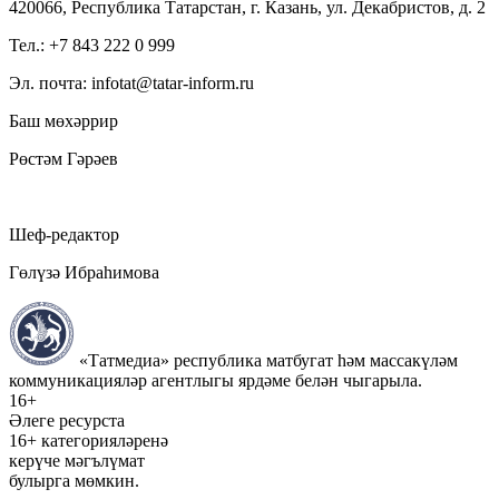
420066, Республика Татарстан, г. Казань, ул. Декабристов, д. 2
Тел.: +7 843 222 0 999
Эл. почта: infotat@tatar-inform.ru
Баш мөхәррир
Рөстәм Гәрәев
Шеф-редактор
Гөлүзә Ибраһимова
«Татмедиа» республика матбугат һәм массакүләм
коммуникацияләр агентлыгы ярдәме белән чыгарыла.
16+
Әлеге ресурста
16+ категорияләренә
керүче мәгълүмат
булырга мөмкин.