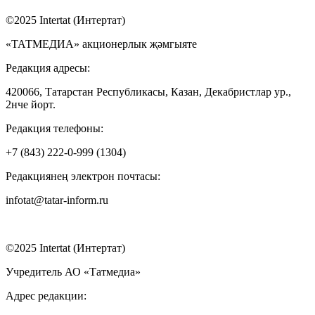
©2025 Intertat (Интертат)
«ТАТМЕДИА» акционерлык җәмгыяте
Редакция адресы:
420066, Татарстан Республикасы, Казан, Декабристлар ур.,
2нче йорт.
Редакция телефоны:
+7 (843) 222-0-999 (1304)
Редакциянең электрон почтасы:
infotat@tatar-inform.ru
©2025 Intertat (Интертат)
Учредитель АО «Татмедиа»
Адрес редакции: