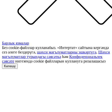
Барлык язмалар
Без cookie-файллар кулланабыз. «Интертат» сайтына кергәндә
сез әлеге белдерүгә,
шәхси мәгълүматларны эшкәртүгә
,
Шәхси
мәгълүматлар турындагы сәясәткә
һәм
Конфиденциальлек
сәясәте
нигезендә cookie файлларын куллануга ризалашасыз
Килешү