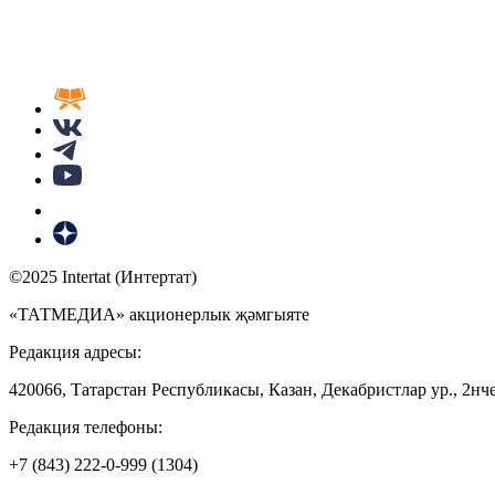
©2025 Intertat (Интертат)
«ТАТМЕДИА» акционерлык җәмгыяте
Редакция адресы:
420066, Татарстан Республикасы, Казан, Декабристлар ур., 2нче
Редакция телефоны:
+7 (843) 222-0-999 (1304)