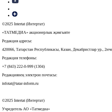
©2025 Intertat (Интертат)
«ТАТМЕДИА» акционерлык җәмгыяте
Редакция адресы:
420066, Татарстан Республикасы, Казан, Декабристлар ур., 2нче
Редакция телефоны:
+7 (843) 222-0-999 (1304)
Редакциянең электрон почтасы:
infotat@tatar-inform.ru
©2025 Intertat (Интертат)
Учредитель АО «Татмедиа»