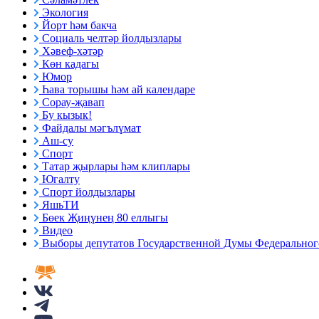
Экология
Йорт һәм бакча
Социаль челтәр йолдызлары
Хәвеф-хәтәр
Көн кадагы
Юмор
Һава торышы һәм ай календаре
Сорау-җавап
Бу кызык!
Файдалы мәгълүмат
Аш-су
Спорт
Татар җырлары һәм клиплары
Югалту
Спорт йолдызлары
ЯшьТИ
Бөек Җиңүнең 80 еллыгы
Видео
Выборы депутатов Государственной Думы Федерального