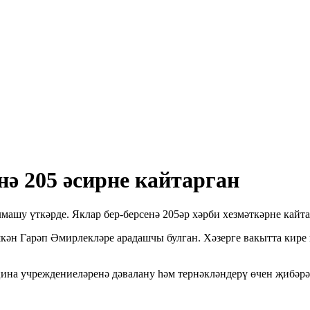
нә 205 әсирне кайтарган
лмашу үткәрде. Яклар бер-берсенә 205әр хәрби хезмәткәрне кайт
ән Гарәп Әмирлекләре арадашчы булган. Хәзерге вакытта кире 
на учреждениеләренә дәвалану һәм тернәкләндерү өчен җибәрәч