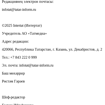
Редакциянең электрон почтасы:
infotat@tatar-inform.ru
©2025 Intertat (Интертат)
Учредитель АО «Татмедиа»
Адрес редакции:
420066, Республика Татарстан, г. Казань, ул. Декабристов, д. 2
Тел.: +7 843 222 0 999
Эл. почта: infotat@tatar-inform.ru
Баш мөхәррир
Рөстәм Гәрәев
Шеф-редактор