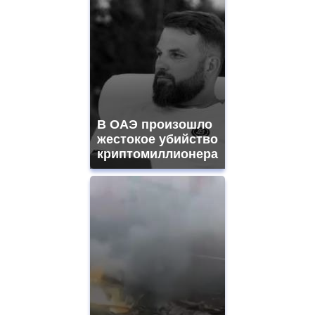
В ОАЭ произошло
жестокое убийство
криптомиллионера