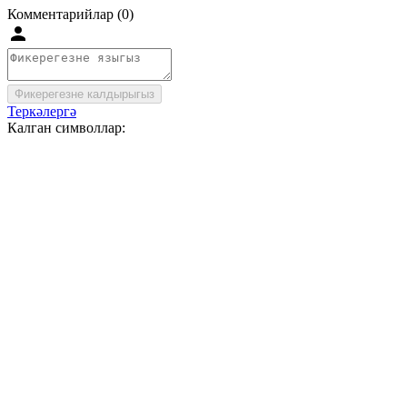
Комментарийлар (0)
Фикерегезне калдырыгыз
Теркәлергә
Калган символлар: