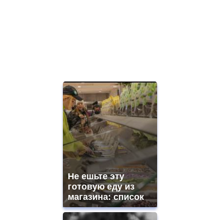
Не ешьте эту
готовую еду из
магазина: список