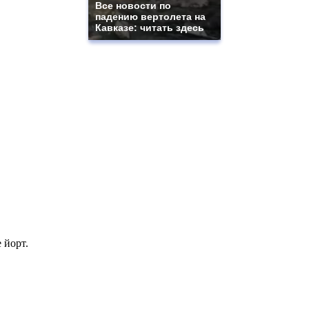
Все новости по
падению вертолета на
Кавказе: читать здесь
 йорт.