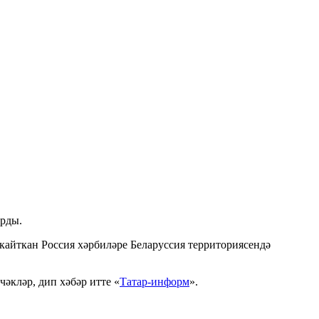
арды.
кайткан Россия хәрбиләре Беларуссия территориясендә
әкләр, дип хәбәр итте «
Татар-информ
».