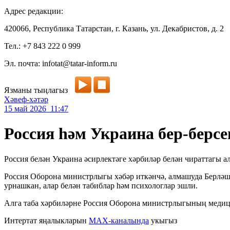
Адрес редакции:
420066, Республика Татарстан, г. Казань, ул. Декабристов, д. 2
Тел.: +7 843 222 0 999
Эл. почта: infotat@tatar-inform.ru
Язманы тыңлагыз
Хәвеф-хәтәр
15 май 2026 11:47
Россия һәм Украина бер-берсе
Россия белән Украина әсирлектәге хәрбиләр белән чираттагы а
Россия Оборона министрлыгы хәбәр иткәнчә, алмашуда Берләшк
урнашкан, алар белән табиблар һәм психологлар эшли.
Алга таба хәрбиләрне Россия Оборона министрлыгының медици
Интертат яңалыкларын
MAX-каналында
укыгыз