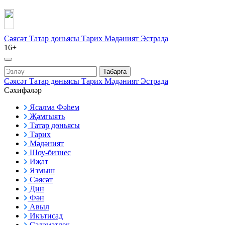
Сәясәт
Татар дөньясы
Тарих
Мәдәният
Эстрада
16+
Табарга
Сәясәт
Татар дөньясы
Тарих
Мәдәният
Эстрада
Сәхифәләр
Ясалма Фәһем
Җәмгыять
Татар дөньясы
Тарих
Мәдәният
Шоу-бизнес
Иҗат
Язмыш
Сәясәт
Дин
Фән
Авыл
Икътисад
Сәламәтлек