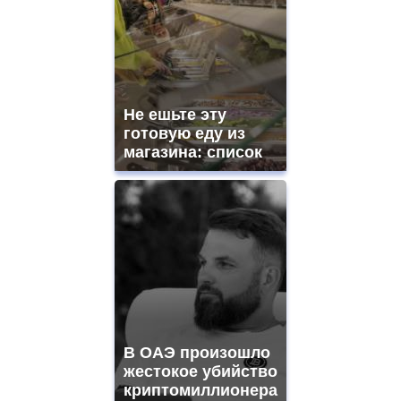
Не ешьте эту
готовую еду из
магазина: список
В ОАЭ произошло
жестокое убийство
криптомиллионера