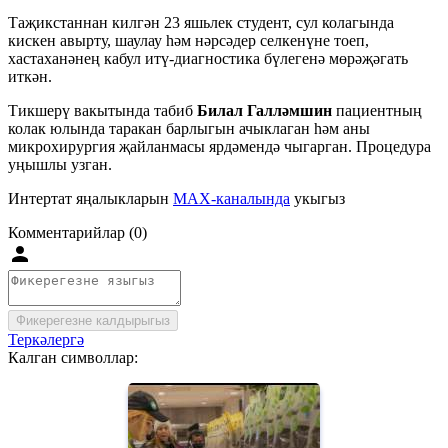
Таҗикстаннан килгән 23 яшьлек студент, сул колагында
кискен авырту, шаулау һәм нәрсәдер селкенүне тоеп,
хастаханәнең кабул итү-диагностика бүлегенә мөрәҗәгать
иткән.
Тикшерү вакытында табиб
Билал Галләмшин
пациентның
колак юлында таракан барлыгын ачыклаган һәм аны
микрохирургия җайланмасы ярдәмендә чыгарган. Процедура
уңышлы узган.
Интертат яңалыкларын
MAX-каналында
укыгыз
Комментарийлар (0)
Фикерегезне калдырыгыз
Теркәлергә
Калган символлар: