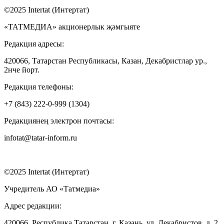
©2025 Intertat (Интертат)
«ТАТМЕДИА» акционерлык җәмгыяте
Редакция адресы:
420066, Татарстан Республикасы, Казан, Декабристлар ур.,
2нче йорт.
Редакция телефоны:
+7 (843) 222-0-999 (1304)
Редакциянең электрон почтасы:
infotat@tatar-inform.ru
©2025 Intertat (Интертат)
Учредитель АО «Татмедиа»
Адрес редакции:
420066, Республика Татарстан, г. Казань, ул. Декабристов, д. 2