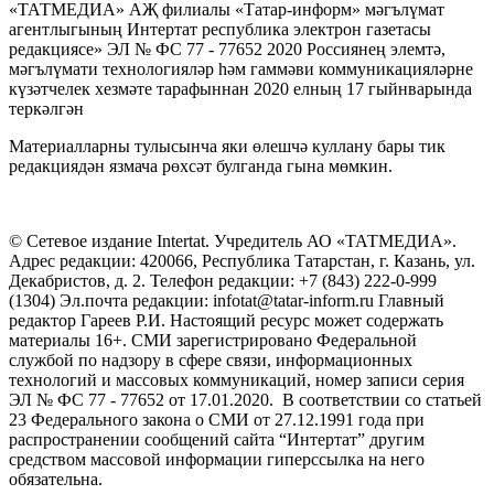
«ТАТМЕДИА» АҖ филиалы «Татар-информ» мәгълүмат
агентлыгының Интертат республика электрон газетасы
редакциясе» ЭЛ № ФС 77 - 77652 2020 Россиянең элемтә,
мәгълүмати технологияләр һәм гаммәви коммуникацияләрне
күзәтчелек хезмәте тарафыннан 2020 елның 17 гыйнварында
теркәлгән
Материалларны тулысынча яки өлешчә куллану бары тик
редакциядән язмача рөхсәт булганда гына мөмкин.
© Сетевое издание Intertat. Учредитель АО «ТАТМЕДИА».
Адрес редакции: 420066, Республика Татарстан, г. Казань, ул.
Декабристов, д. 2. Телефон редакции: +7 (843) 222-0-999
(1304) Эл.почта редакции: infotat@tatar-inform.ru Главный
редактор Гареев Р.И. Настоящий ресурс может содержать
материалы 16+. СМИ зарегистрировано Федеральной
службой по надзору в сфере связи, информационных
технологий и массовых коммуникаций, номер записи серия
ЭЛ № ФС 77 - 77652 от 17.01.2020. В соответствии со статьей
23 Федерального закона о СМИ от 27.12.1991 года при
распространении сообщений сайта “Интертат” другим
средством массовой информации гиперссылка на него
обязательна.