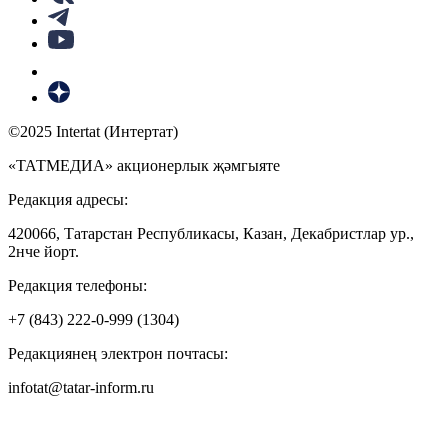
©2025 Intertat (Интертат)
«ТАТМЕДИА» акционерлык җәмгыяте
Редакция адресы:
420066, Татарстан Республикасы, Казан, Декабристлар ур.,
2нче йорт.
Редакция телефоны:
+7 (843) 222-0-999 (1304)
Редакциянең электрон почтасы:
infotat@tatar-inform.ru