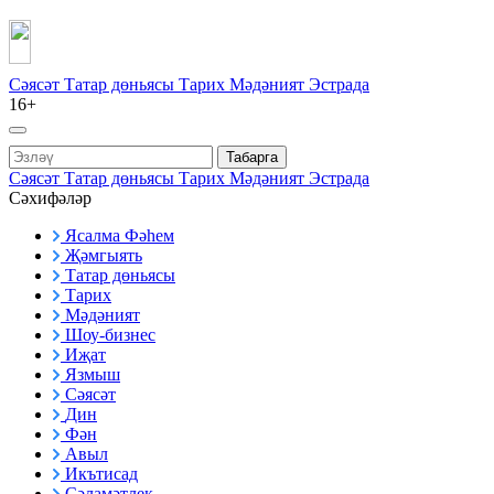
Сәясәт
Татар дөньясы
Тарих
Мәдәният
Эстрада
16+
Табарга
Сәясәт
Татар дөньясы
Тарих
Мәдәният
Эстрада
Сәхифәләр
Ясалма Фәһем
Җәмгыять
Татар дөньясы
Тарих
Мәдәният
Шоу-бизнес
Иҗат
Язмыш
Сәясәт
Дин
Фән
Авыл
Икътисад
Сәламәтлек