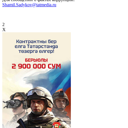
Shamil.Sadykov@tatmedia.ru
2
X