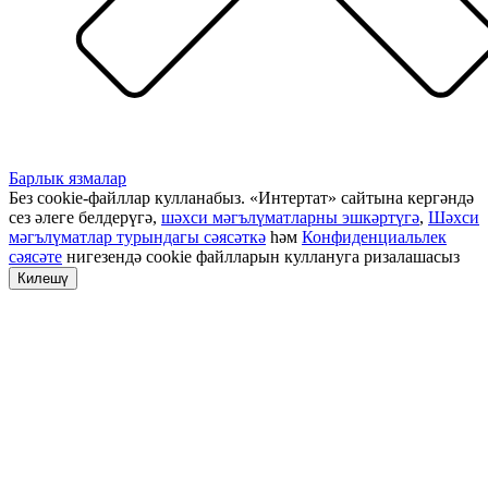
Барлык язмалар
Без cookie-файллар кулланабыз. «Интертат» сайтына кергәндә
сез әлеге белдерүгә,
шәхси мәгълүматларны эшкәртүгә
,
Шәхси
мәгълүматлар турындагы сәясәткә
һәм
Конфиденциальлек
сәясәте
нигезендә cookie файлларын куллануга ризалашасыз
Килешү