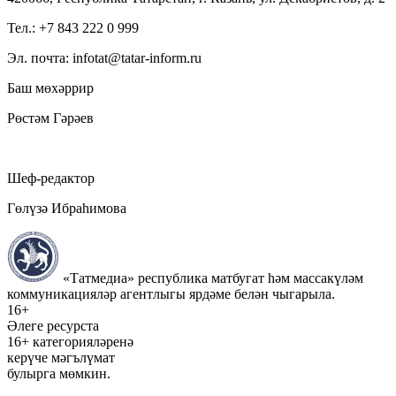
Тел.: +7 843 222 0 999
Эл. почта: infotat@tatar-inform.ru
Баш мөхәррир
Рөстәм Гәрәев
Шеф-редактор
Гөлүзә Ибраһимова
«Татмедиа» республика матбугат һәм массакүләм
коммуникацияләр агентлыгы ярдәме белән чыгарыла.
16+
Әлеге ресурста
16+ категорияләренә
керүче мәгълүмат
булырга мөмкин.