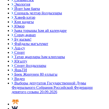
Экология
Йорт һәм бакча
Социаль челтәр йолдызлары
Хәвеф-хәтәр
Көн кадагы
Юмор
Һава торышы һәм ай календаре
Сорау-җавап
Бу кызык!
Файдалы мәгълүмат
Аш-су
Спорт
Татар җырлары һәм клиплары
Югалту
Спорт йолдызлары
ЯшьТИ
Бөек Җиңүнең 80 еллыгы
Видео
Выборы депутатов Государственной Думы
Федерального Собрания Российской Федерации
девятого созыва 20.09.2026