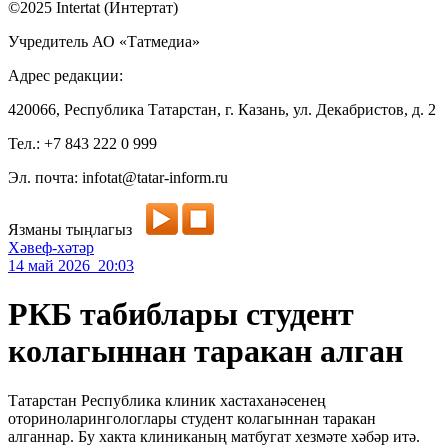
©2025 Intertat (Интертат)
Учредитель АО «Татмедиа»
Адрес редакции:
420066, Республика Татарстан, г. Казань, ул. Декабристов, д. 2
Тел.: +7 843 222 0 999
Эл. почта: infotat@tatar-inform.ru
Язманы тыңлагыз
Хәвеф-хәтәр
14 май 2026 20:03
РКБ табиблары студент
колагыннан таракан алган
Татарстан Республика клиник хастаханәсенең
оториноларингологлары студент колагыннан таракан
алганнар. Бу хакта клиниканың матбугат хезмәте хәбәр итә.