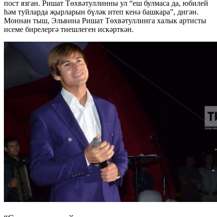
пост язган. Ришат Төхвәтуллинны ул “еш булмаса да, юбилей
һәм туйларда җырларын бүләк итеп кенә башкара”, дигән.
Моннан тыш, Эльвина Ришат Төхвәтуллинга халык артисты
исеме бирелергә тиешлеген искәрткән.