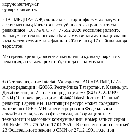
керүче мәгълүмат
булырга мөмкин.
«ТАТМЕДИА» АҖ филиалы «Татар-информ» мәгълүмат
агентлыгының Интертат республика электрон газетасы
редакциясе» ЭЛ № ФС 77 - 77652 2020 Россиянең элемтә,
мәгълүмати технологияләр һәм гаммәви коммуникацияләрне
күзәтчелек хезмәте тарафыннан 2020 елның 17 гыйнварында
теркәлгән
Материалларны тулысынча яки өлешчә куллану бары тик
редакциядән язмача рөхсәт булганда гына мөмкин.
© Сетевое издание Intertat. Учредитель АО «ТАТМЕДИА».
Адрес редакции: 420066, Республика Татарстан, г. Казань, ул.
Декабристов, д. 2. Телефон редакции: +7 (843) 222-0-999
(1304) Эл.почта редакции: infotat@tatar-inform.ru Главный
редактор Гареев Р.И. Настоящий ресурс может содержать
материалы 16+. СМИ зарегистрировано Федеральной
службой по надзору в сфере связи, информационных
технологий и массовых коммуникаций, номер записи серия
ЭЛ № ФС 77 - 77652 от 17.01.2020. В соответствии со статьей
23 Федерального закона о СМИ от 27.12.1991 года при