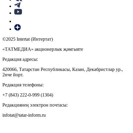
©2025 Intertat (Интертат)
«ТАТМЕДИА» акционерлык җәмгыяте
Редакция адресы:
420066, Татарстан Республикасы, Казан, Декабристлар ур.,
2нче йорт.
Редакция телефоны:
+7 (843) 222-0-999 (1304)
Редакциянең электрон почтасы:
infotat@tatar-inform.ru