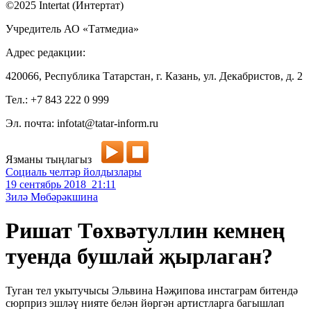
©2025 Intertat (Интертат)
Учредитель АО «Татмедиа»
Адрес редакции:
420066, Республика Татарстан, г. Казань, ул. Декабристов, д. 2
Тел.: +7 843 222 0 999
Эл. почта: infotat@tatar-inform.ru
Язманы тыңлагыз
Социаль челтәр йолдызлары
19 сентябрь 2018 21:11
Зилә Мөбәрәкшина
Ришат Төхвәтуллин кемнең
туенда бушлай җырлаган?
Туган тел укытучысы Эльвина Нәҗипова инстаграм битендә
сюрприз эшләү нияте белән йөргән артистларга багышлап