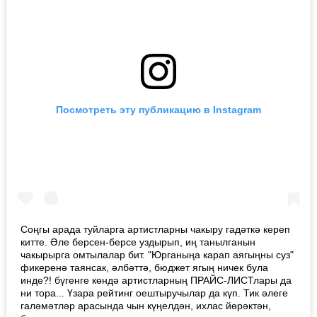
Посмотреть эту публикацию в Instagram
Соңгы арада туйларга артистларны чакыру гадәткә кереп
китте. Әле берсен-берсе уздырып, иң танылганын
чакырырга омтылалар бит. "Юрганыңа карап аягыңны суз"
фикеренә таянсак, әлбәттә, бюджет ягың ничек була
инде?! бүгенге көндә артистларның ПРАЙС-ЛИСТлары да
ни тора... Үзара рейтинг оештыручылар да күп. Тик әлеге
галәмәтләр арасында чын күңелдән, ихлас йөрәктән,