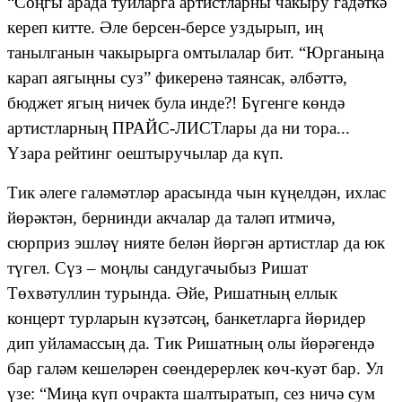
“Соңгы арада туйларга артистларны чакыру гадәткә
кереп китте.
Әле берсен-берсе уздырып, иң
танылганын чакырырга омтылалар бит.
“
Юрганыңа
карап аягыңны суз
”
фикеренә таянсак, әлбәттә,
бюджет ягың ничек була инде?!
Б
үгенге көндә
артистларның ПРАЙС-ЛИСТлары да ни тора...
Үзара рейтинг оештыручылар да күп.
Тик әлеге галәмәтләр арасында чын күңелдән, ихлас
йөрәктән, бернинди акчалар да таләп итмичә,
сюрприз эшләү нияте белән йөргән артистлар да юк
түгел. Сүз – моңлы сандугачыбыз Ришат
Төхвәтуллин турында.
Әйе, Ришатның еллык
концерт турларын күзәтсәң, банкетларга йөридер
дип уйламассың да. Тик Ришатның олы йөрәгендә
бар галәм кешеләрен сөендерерлек көч-ку
ә
т бар. Ул
үзе:
“
Миңа күп очракта шалтыратып, сез ничә сум