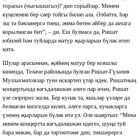
торасыз (чыгышыгыз)? дип сорыйлар. Минем
күңелемне бер сәер тойгы биләп ала. Әлбәттә, һәр
эш тә бәяләнергә тиеш, әмма бөтен әйбер дә акчага
корылмаган бит
”, –
ди. Еш булмаса да, Ришат
юбилей һәм туйларда матур җырларын бүләк итеп
китә.
Шулар арасыннан, җәйнең матур бер кояшлы
көнендә, Теләче районында булган Ришат-Гүзәлия
Муллахмәтовлар туен искәртеп үтәр идек.
Ришатның
концертында вәгъдәләшкән әлеге пар өчен, Ришат
үзе сюрприз эшли. Бер кунак та, яшьләр үзләре дә
белмәгән мизгелдә килеп, әлеге парга, кунакларга
үзенең җырларын бүләк итә ул. Әле шаяртып:
“
Менә
минем концертта вәгъдәләшкән идегез, шуңа туй
бара микән, бар да тәртиптәме дип, тикшерергә