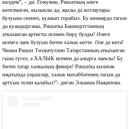
килдем
”, –
ди. Гомумән, Ришатның әлеге
көтелмәгән, кызыклы да, җылы да котлаулары
булуына сөенеп, куанып торабыз. Бу көннәрдә тагын
да куандырганы, Ришатка Башкортстанның
атказанган артисты исемен бирү булды! Әлеге
исемгә лаек булуын бөтен халык көтте. Әле дә көтә!
Чөнки Ришат Төхвәтуллин Татарстанның атказанган
гына түгел, ә ХАЛЫК исемен дә алырга лаеклы! Бу
бөтен татар халкының фикере!
Ришатка киләчәк
иҗатында уңышлар, халык мәхәббәтенең тагын да
артуын теләп калабыз!”- дигән Эльвина Нәҗипова.