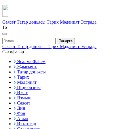
Сәясәт
Татар дөньясы
Тарих
Мәдәният
Эстрада
16+
Табарга
Сәясәт
Татар дөньясы
Тарих
Мәдәният
Эстрада
Сәхифәләр
Ясалма Фәһем
Җәмгыять
Татар дөньясы
Тарих
Мәдәният
Шоу-бизнес
Иҗат
Язмыш
Сәясәт
Дин
Фән
Авыл
Икътисад
Сәламәтлек