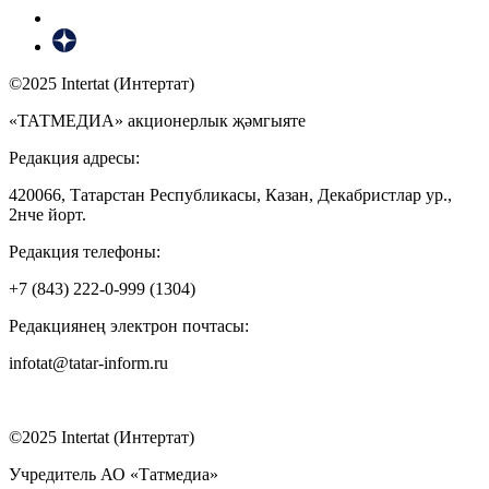
©2025 Intertat (Интертат)
«ТАТМЕДИА» акционерлык җәмгыяте
Редакция адресы:
420066, Татарстан Республикасы, Казан, Декабристлар ур.,
2нче йорт.
Редакция телефоны:
+7 (843) 222-0-999 (1304)
Редакциянең электрон почтасы:
infotat@tatar-inform.ru
©2025 Intertat (Интертат)
Учредитель АО «Татмедиа»