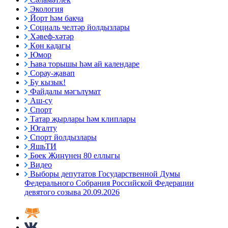
Экология
Йорт һәм бакча
Социаль челтәр йолдызлары
Хәвеф-хәтәр
Көн кадагы
Юмор
Һава торышы һәм ай календаре
Сорау-җавап
Бу кызык!
Файдалы мәгълүмат
Аш-су
Спорт
Татар җырлары һәм клиплары
Югалту
Спорт йолдызлары
ЯшьТИ
Бөек Җиңүнең 80 еллыгы
Видео
Выборы депутатов Государственной Думы
Федерального Собрания Российской Федерации
девятого созыва 20.09.2026