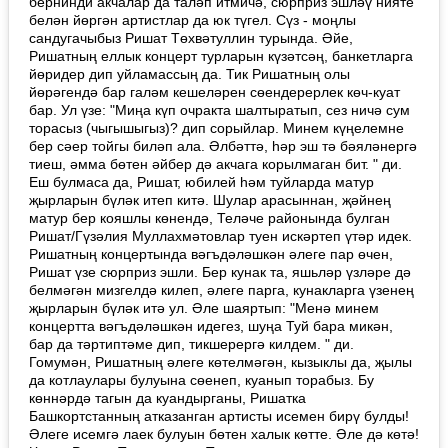
бернинди акчалар да таләп итмичә, сюрприз эшләү нияте
белән йөргән артистлар да юк түгел. Сүз - моңлы
сандугачыбыз Ришат Төхвәтуллин турында. Әйе,
Ришатның еллык концерт турларын күзәтсәң, банкетларга
йөридер дип уйламассың да. Тик Ришатның олы
йөрәгендә бар галәм кешеләрен сөендерерлек көч-куат
бар. Ул үзе: "Миңа күп очракта шалтыратып, сез ничә сум
торасыз (чыгышыгыз)? дип сорыйлар. Минем күңелемне
бер сәер тойгы биләп ала. Әлбәттә, һәр эш тә бәяләнергә
тиеш, әмма бөтен әйбер дә акчага корылмаган бит. " ди.
Еш булмаса да, Ришат, юбилей һәм туйларда матур
җырларын бүләк итеп китә. Шулар арасыннан, җәйнең
матур бер кояшлы көнендә, Теләче районында булган
Ришат/Гүзәлия Муллахмәтовлар туен искәртеп үтәр идек.
Ришатның концертында вәгъдәләшкән әлеге пар өчен,
Ришат үзе сюрприз эшли. Бер кунак та, яшьләр үзләре дә
белмәгән мизгелдә килеп, әлеге парга, кунакларга үзенең
җырларын бүләк итә ул. Әле шаяртып: "Менә минем
концертта вәгъдәләшкән идегез, шуңа Туй бара микән,
бар да тәртиптәме дип, тикшерергә килдем. " ди.
Гомумән, Ришатның әлеге көтелмәгән, кызыклы да, җылы
да котлаулары булуына сөенеп, куанып торабыз. Бу
көннәрдә тагын да куандырганы, Ришатка
Башкортстанның атказанган артисты исемен бирү булды!
Әлеге исемгә лаек булуын бөтен халык көтте. Әле дә көтә!