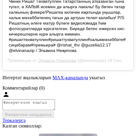
Чөнки Ришат Төхвәтуллин Татарстанның атказанган гына
түгел, ә ХАЛЫК исемен дә алырга лаеклы! Бу бөтен татар
халкының фикере!Ришатка киләчәк иҗатында уңышлар,
халык мәхәббәтенең тагын да артуын теләп калабыз! P/S
Ришатның әлеге матур бүләге видеоязмада һәм
фотосуратләрдә күрсәтелгән. Биредә бөтен эчкерсез хис-
кичерешләрне күрә алырга мөмкин.
#ришаттөхвәтуллин#ришаттухватуллин#халыкмәхәббәте#
сиңабарам#премьера# @rishat_thv @guzeliia12.17
@elvinanazip / Эльвина Нәҗипова
Публикация от
Эльвина Нәҗипова
(@elvinanazip)
18 Сен 2018 в 10:50 PDT
Интертат яңалыкларын
MAX-каналында
укыгыз
Комментарийлар (0)
Фикерегезне калдырыгыз
Теркәлергә
Калган символлар: