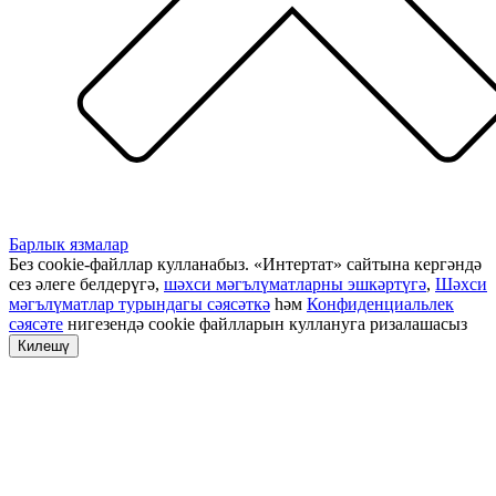
Барлык язмалар
Без cookie-файллар кулланабыз. «Интертат» сайтына кергәндә
сез әлеге белдерүгә,
шәхси мәгълүматларны эшкәртүгә
,
Шәхси
мәгълүматлар турындагы сәясәткә
һәм
Конфиденциальлек
сәясәте
нигезендә cookie файлларын куллануга ризалашасыз
Килешү