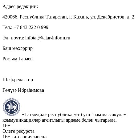
Адрес редакции:
420066, Республика Татарстан, г. Казань, ул. Декабристов, д. 2
Тел.: +7 843 222 0 999
Эл. почта: infotat@tatar-inform.ru
Баш мөхәррир
Рөстәм Гәрәев
Шеф-редактор
Гөлүзә Ибраһимова
«Татмедиа» республика матбугат һәм массакүләм
коммуникацияләр агентлыгы ярдәме белән чыгарыла.
16+
Әлеге ресурста
16+ категорияләренә