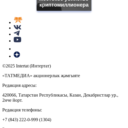
криптомиллионера
©2025 Intertat (Интертат)
«ТАТМЕДИА» акционерлык җәмгыяте
Редакция адресы:
420066, Татарстан Республикасы, Казан, Декабристлар ур.,
2нче йорт.
Редакция телефоны:
+7 (843) 222-0-999 (1304)