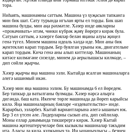
тора.
Ниһаять, машинамны саттым. Машина үз хуҗасын тапканга
мин бик шат. Сату турында игълан ярты ел торды. Бик шәп
машина булды, мин аңа рәхмәтле. Хәзер инде аякларны
«прокачивать» итәм, чөнки күбрәк җәяү йөрергә кирәк була.
Сатуын саттым, ә хәзерге бәяләр белән яңаны алуы җиңел
генә түгел. Минем машина идеаль хәлдә иде. Мин аны бик
җентекләп карап тордым. Бер буялган урыны юк, двигательне
карап тордым. Кичә генә аны алып киттеләр. Машинаның
китәсе килмәгәне сизелде, минем дә аерылышасы килмәде, –
дип сөйли җырчы.
Хәзер җырчы яңа машина эзли. Кытайда ясалган машиналарга
әлегә ышанмый икән.
Хәзер мин яңа машина эзлим. Бу машинамда 6 ел йөредем.
Бер тапкыр да ватылганы булмады. Хәзер нәрсә алырга
дигәндә, баш ката. Икенче төрле машинада да йөреп карыйсы
килә. Яңа машиналарның бәяләре «издевательство» инде.
Карарбыз, эзләрбез. Кытай вариантларына әлегә ышаныч юк.
Бер 3 ел үтсен әле. Лидерларны сызып ата, дип сөйлиләр.
Моны еллар дәвамында тикшерергә кирәк. Хәзер Кытай
машина җитештерүчеләре бик кызыклы машиналар тәкъдим
итә. Аласы да килә, куркыныч та. Иң ышанычлысы – безнең