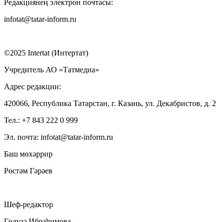
Редакциянең электрон почтасы:
infotat@tatar-inform.ru
©2025 Intertat (Интертат)
Учредитель АО «Татмедиа»
Адрес редакции:
420066, Республика Татарстан, г. Казань, ул. Декабристов, д. 2
Тел.: +7 843 222 0 999
Эл. почта: infotat@tatar-inform.ru
Баш мөхәррир
Рөстәм Гәрәев
Шеф-редактор
Гөлүзә Ибраһимова