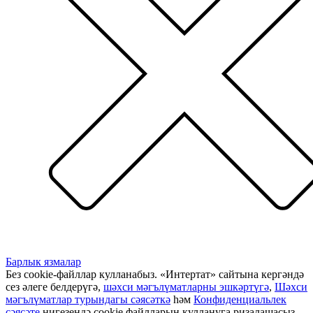
Барлык язмалар
Без cookie-файллар кулланабыз. «Интертат» сайтына кергәндә
сез әлеге белдерүгә,
шәхси мәгълүматларны эшкәртүгә
,
Шәхси
мәгълүматлар турындагы сәясәткә
һәм
Конфиденциальлек
сәясәте
нигезендә cookie файлларын куллануга ризалашасыз