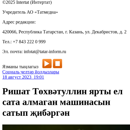
©2025 Intertat (Интертат)
Учредитель АО «Татмедиа»
Адрес редакции:
420066, Республика Татарстан, г. Казань, ул. Декабристов, д. 2
Тел.: +7 843 222 0 999
Эл. почта: infotat@tatar-inform.ru
Язманы тыңлагыз
Социаль челтәр йолдызлары
18 август 2023 19:01
Ришат Төхвәтуллин ярты ел
сата алмаган машинасын
сатып җибәргән