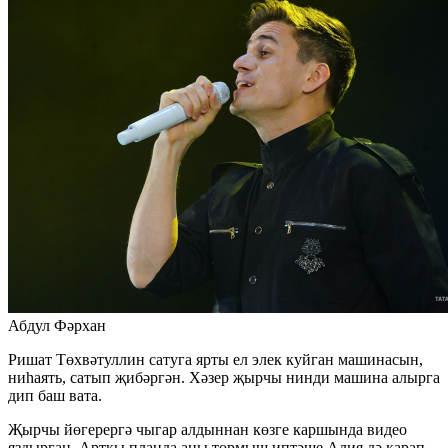
Абдул Фәрхан
Ришат Төхвәтуллин сатуга ярты ел элек куйган машинасын,
ниһаять, сатып җибәргән. Хәзер җырчы нинди машина алырга
дип баш вата.
Җырчы йөгерергә чыгар алдыннан көзге каршында видео
яздырган. Арткы планда аны тормыш иптәше Алия дә карап