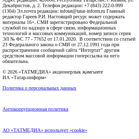
Декабристов, д. 2. Телефон редакции: +7 (843) 222-0-999
(1304) Эл.почта редакции: infotat@tatar-inform.ru Главный
редактор Гареев Р.И. Настоящий ресурс может содержать
материалы 16+. СМИ зарегистрировано Федеральной
службой по надзору в сфере связи, информационных
технологий и массовых коммуникаций, номер записи серия
ЭЛ № ФС 77 - 77652 от 17.01.2020. В соответствии со статьей
23 Федерального закона о СМИ от 27.12.1991 года при
распространении сообщений сайта “Интертат” другим
средством массовой информации гиперссылка на него
обязательна.
© 2026 «ТАТМЕДИА» акционерлык җәмгыяте
ИА «Татар-информ»
Политика о персональных данных
Антикоррупционная политика
АО «ТАТМЕДИА» использует «cookie»