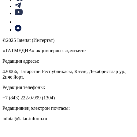
©2025 Intertat (Интертат)
«ТАТМЕДИА» акционерлык җәмгыяте
Редакция адресы:
420066, Татарстан Республикасы, Казан, Декабристлар ур.,
2нче йорт.
Редакция телефоны:
+7 (843) 222-0-999 (1304)
Редакциянең электрон почтасы:
infotat@tatar-inform.ru