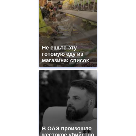
Не ешьте эту
готовую еду из
магазина: список
В ОАЭ произошло
жестокое убийство