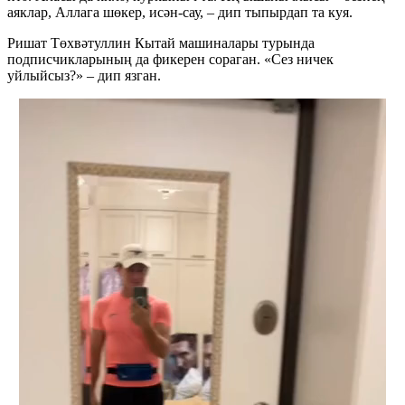
аяклар, Аллага шөкер, исән-сау, – дип тыпырдап та куя.
Ришат Төхвәтуллин Кытай машиналары турында
подписчикларының да фикерен сораган. «Сез ничек
уйлыйсыз?» – дип язган.