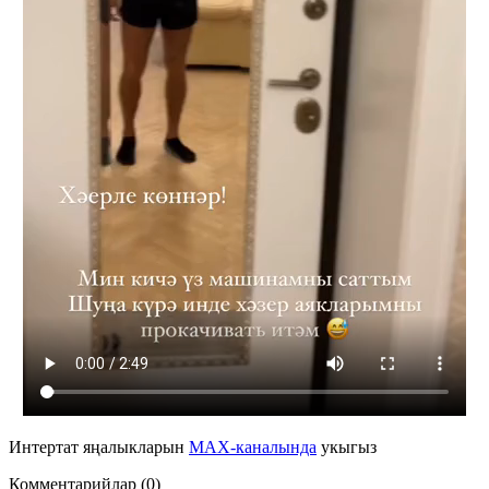
Интертат яңалыкларын
MAX-каналында
укыгыз
Комментарийлар (0)