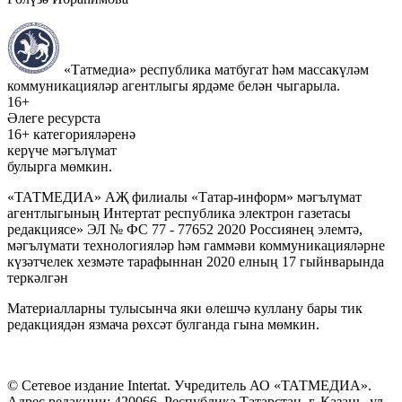
«Татмедиа» республика матбугат һәм массакүләм
коммуникацияләр агентлыгы ярдәме белән чыгарыла.
16+
Әлеге ресурста
16+ категорияләренә
керүче мәгълүмат
булырга мөмкин.
«ТАТМЕДИА» АҖ филиалы «Татар-информ» мәгълүмат
агентлыгының Интертат республика электрон газетасы
редакциясе» ЭЛ № ФС 77 - 77652 2020 Россиянең элемтә,
мәгълүмати технологияләр һәм гаммәви коммуникацияләрне
күзәтчелек хезмәте тарафыннан 2020 елның 17 гыйнварында
теркәлгән
Материалларны тулысынча яки өлешчә куллану бары тик
редакциядән язмача рөхсәт булганда гына мөмкин.
© Сетевое издание Intertat. Учредитель АО «ТАТМЕДИА».
Адрес редакции: 420066, Республика Татарстан, г. Казань, ул.