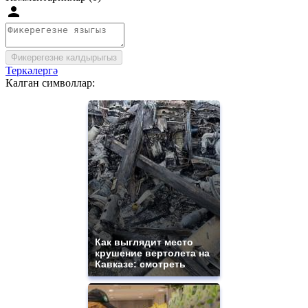
Фикерегезне калдырыгыз
Теркәлергә
Калган символлар:
Как выглядит место
крушение вертолета на
Кавказе: смотреть