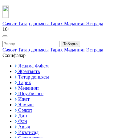
Сәясәт
Татар дөньясы
Тарих
Мәдәният
Эстрада
16+
Табарга
Сәясәт
Татар дөньясы
Тарих
Мәдәният
Эстрада
Сәхифәләр
Ясалма Фәһем
Җәмгыять
Татар дөньясы
Тарих
Мәдәният
Шоу-бизнес
Иҗат
Язмыш
Сәясәт
Дин
Фән
Авыл
Икътисад
Сәламәтлек