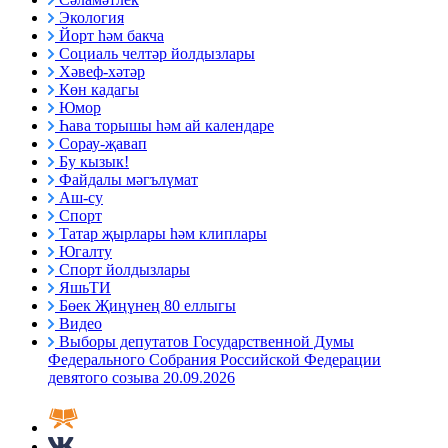
Экология
Йорт һәм бакча
Социаль челтәр йолдызлары
Хәвеф-хәтәр
Көн кадагы
Юмор
Һава торышы һәм ай календаре
Сорау-җавап
Бу кызык!
Файдалы мәгълүмат
Аш-су
Спорт
Татар җырлары һәм клиплары
Югалту
Спорт йолдызлары
ЯшьТИ
Бөек Җиңүнең 80 еллыгы
Видео
Выборы депутатов Государственной Думы
Федерального Собрания Российской Федерации
девятого созыва 20.09.2026