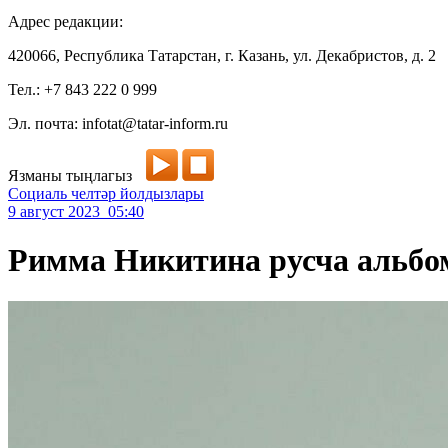
Адрес редакции:
420066, Республика Татарстан, г. Казань, ул. Декабристов, д. 2
Тел.: +7 843 222 0 999
Эл. почта: infotat@tatar-inform.ru
Язманы тыңлагыз
Социаль челтәр йолдызлары
9 август 2023 05:40
Римма Никитина русча альбо