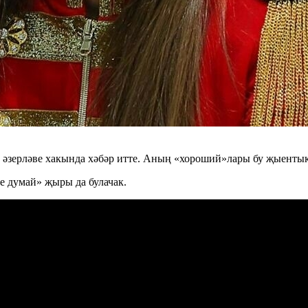
 әзерләве хакында хәбәр итте. Аның «хороший»лары бу җыентык
е думай» җыры да булачак.