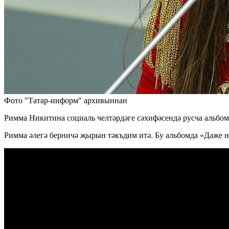
Фото "Татар-информ" архивыннан
Римма Никитина социаль челтәрдәге сәхифәсендә русча альбом
Римма әлегә берничә җырын тәкъдим итә. Бу альбомда «Даже н