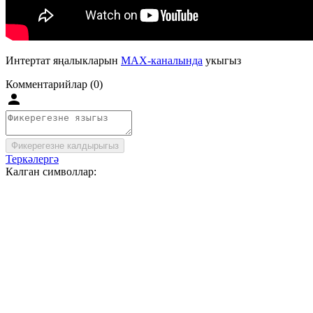
Интертат яңалыкларын
MAX-каналында
укыгыз
Комментарийлар (0)
Фикерегезне калдырыгыз
Теркәлергә
Калган символлар: