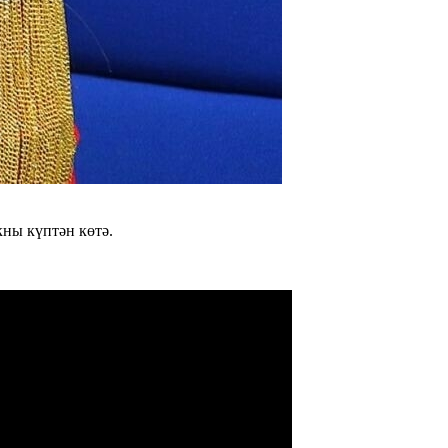
ны күптән көтә.