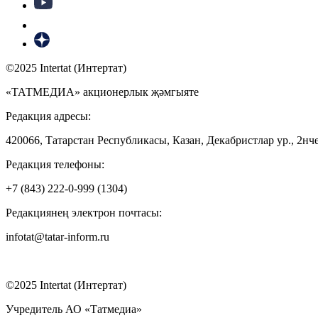
©2025 Intertat (Интертат)
«ТАТМЕДИА» акционерлык җәмгыяте
Редакция адресы:
420066, Татарстан Республикасы, Казан, Декабристлар ур., 2нче
Редакция телефоны:
+7 (843) 222-0-999 (1304)
Редакциянең электрон почтасы:
infotat@tatar-inform.ru
©2025 Intertat (Интертат)
Учредитель АО «Татмедиа»