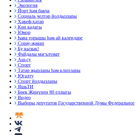
Экология
Йорт һәм бакча
Социаль челтәр йолдызлары
Хәвеф-хәтәр
Көн кадагы
Юмор
Һава торышы һәм ай календаре
Сорау-җавап
Бу кызык!
Файдалы мәгълүмат
Аш-су
Спорт
Татар җырлары һәм клиплары
Югалту
Спорт йолдызлары
ЯшьТИ
Бөек Җиңүнең 80 еллыгы
Видео
Выборы депутатов Государственной Думы Федерального