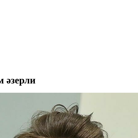
м әзерли