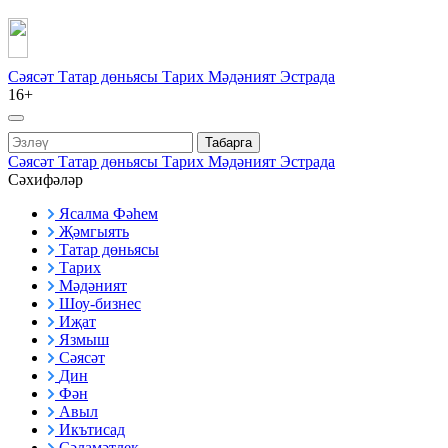
Сәясәт
Татар дөньясы
Тарих
Мәдәният
Эстрада
16+
Табарга
Сәясәт
Татар дөньясы
Тарих
Мәдәният
Эстрада
Сәхифәләр
Ясалма Фәһем
Җәмгыять
Татар дөньясы
Тарих
Мәдәният
Шоу-бизнес
Иҗат
Язмыш
Сәясәт
Дин
Фән
Авыл
Икътисад
Сәламәтлек